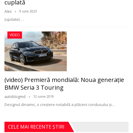
cuplată
Alex
9 iulie 2023
(update)
…
VIDEO
(video) Premieră mondială: Noua generaţie
BMW Seria 3 Touring
autoblogmd
12 iunie 2019
Designul dinamic, o creştere notabilă a plăcerii condusului şi…
CELE MAI RECENTE ȘTIRI