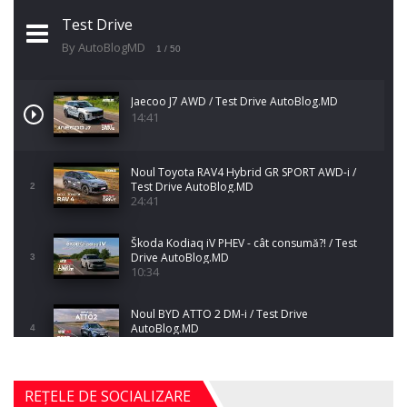
Test Drive
By AutoBlogMD
1
/ 50
Jaecoo J7 AWD / Test Drive AutoBlog.MD
14:41
Noul Toyota RAV4 Hybrid GR SPORT AWD-i /
Test Drive AutoBlog.MD
2
24:41
Škoda Kodiaq iV PHEV - cât consumă?! / Test
Drive AutoBlog.MD
3
10:34
Noul BYD ATTO 2 DM-i / Test Drive
AutoBlog.MD
4
17:35
Noul Mercedes-Benz S-Class facelift (S 580
REȚELE DE SOCIALIZARE
4MATIC V223) / Test Drive AutoBlog.MD
5