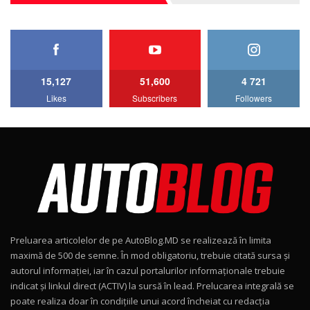
27:33
HAVAL H5 / Test Drive AutoBlog.MD
11:58
6
15,127
51,600
4 721
Lotus Emira Turbo SE / Test Drive
Likes
Subscribers
Followers
AutoBlog.MD
7
24:06
Noul Škoda Kodiaq RS / Test Drive
AutoBlog.MD în premieră națională
8
15:08
Noul Geely EX2 / Test Drive AutoBlog.MD
15:22
9
Preluarea articolelor de pe AutoBlog.MD se realizează în limita
Mercedes-AMG E 53 HYBRID 4MATIC+ / Test
maximă de 500 de semne. În mod obligatoriu, trebuie citată sursa și
Drive AutoBlog.MD
10
autorul informației, iar în cazul portalurilor informaționale trebuie
16:27
indicat și linkul direct (ACTIV) la sursă în lead. Prelucarea integrală se
poate realiza doar în condițiile unui acord încheiat cu redacţia
Noul Volvo ES90 / Test Drive AutoBlog.MD