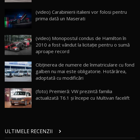
Lynk & Co 01 / Test Drive AutoBlog.MD
(video) Carabinierii italieni vor folosi pentru
25:19
23
prima dată un Maserati
ZEEKR 009: Cel mai Performant și Confortabil
(video) Monopostul condus de Hamilton în
Van Electric Testat în Moldova / AutoBlog.MD
24
2010 a fost vândut la licitaţie pentru o sumă
26:38
aproape record
Land Rover Defender OCTA Edition One: Cel
Obținerea de numere de înmatriculare cu fond
mai Exclusiv și Puternic Defender Testat în
25
32:21
Moldova
galben nu mai este obligatorie. Hotărârea,
adoptată cu modificări
Porsche 911 Spirit 70 / Test Drive
AutoBlog.MD
26
(foto) Premieră: VW prezintă familia
10:57
actualizată T6.1 şi începe cu Multivan facelift
Test Drive: Noile modele FENDT! Cum e să
conduci un tractor?!
27
22:49
ULTIMELE RECENZII
Noul Geely Monjaro 2025! Mai ieftin și mai
dotat / Test Drive AutoBlog.MD
28