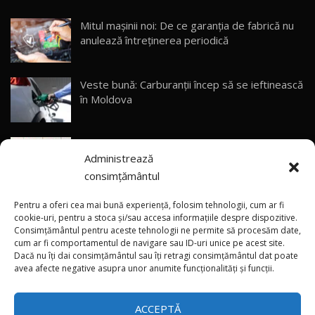
23:05
Mitul mașinii noi: De ce garanția de fabrică nu
anulează întreținerea periodică
ZEEKR 9X - PRIMUL TEST DRIVE ÎN ROMÂNĂ!
CUM SE CONDUCE?
29
33:40
Veste bună: Carburanții încep să se ieftinească
Primele impresii despre BYD Seal U DM-i,
în Moldova
Sealion 7 și Seal 5 DM-i / Test Drive
30
10:58
AutoBlog.MD
(foto/video) Avanpremieră netradițională: Noul
Noua Toyota Corolla Cross facelift / Test Drive
Administrează
smart #2 a apărut pe pereți din mai multe țări
AutoBlog.MD
31
13:56
consimțământul
(video) Premieră în China: Noile modele Xiaomi
Noul Volvo EX90 / Test Drive AutoBlog.MD
Pentru a oferi cea mai bună experiență, folosim tehnologii, cum ar fi
32:06
32
SkyNomad N70 și N90
cookie-uri, pentru a stoca și/sau accesa informațiile despre dispozitive.
Consimțământul pentru aceste tehnologii ne permite să procesăm date,
cum ar fi comportamentul de navigare sau ID-uri unice pe acest site.
Dacă nu îți dai consimțământul sau îți retragi consimțământul dat poate
×
MG RX5 - își merită banii? / Test Drive
(video) Singura Tesla Model S Signature
avea afecte negative asupra unor anumite funcționalități și funcții.
AutoBlog.MD
33
Edition pentru România a fost livrată
18:51
proprietarului
ACCEPTĂ
Noul DACIA DUSTER DIESEL! Primul test drive în