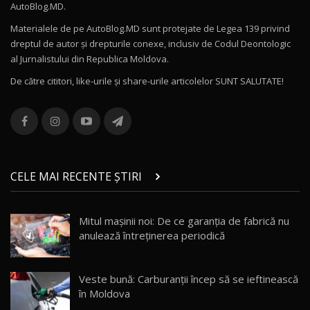
AutoBlog.MD.
27:58
11
Materialele de pe AutoBlog.MD sunt protejate de Legea 139 privind
dreptul de autor și drepturile conexe, inclusiv de Codul Deontologic
Noul MG HS / Test Drive AutoBlog.MD
al Jurnalistului din Republica Moldova.
16:48
12
De către cititori, like-urile şi share-urile articolelor SUNT SALUTATE!
ROX 01: Test drive cu noul SUV chinezesc care
combină aventura cu luxul / AutoBlog.MD
13
36:08
ZEEKR 9X în Moldova: Am condus gigantul
chinez care face lumea să se întoarcă după el
14
CELE MAI RECENTE ȘTIRI
17:27
/ AutoBlog.MD
Noua Mazda CX-5 / Test Drive AutoBlog.MD
Mitul mașinii noi: De ce garanția de fabrică nu
14:37
15
anulează întreținerea periodică
Cum merge? Škoda Octavia 4×4 DSG facelift //
AutoBlogMD
Veste bună: Carburanții încep să se ieftinească
16
13:10
în Moldova