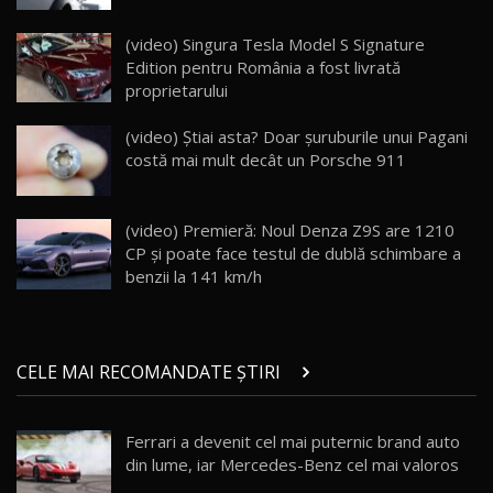
Lotus Eletre R / Test Drive AutoBlog.MD
20:06
17
(video) Singura Tesla Model S Signature
Edition pentru România a fost livrată
proprietarului
Va fi modelul nr.1 BYD în Moldova? BYD Seal U
DM-i / Test Drive AutoBlog.MD
18
(video) Știai asta? Doar șuruburile unui Pagani
30:08
costă mai mult decât un Porsche 911
Noul Geely EX5 EM-i care a cucerit Moldova
înainte să ajungă în showroom / Test Drive
19
23:36
AutoBlog.MD
(video) Premieră: Noul Denza Z9S are 1210
CP și poate face testul de dublă schimbare a
Noul ZEEKR 7X / Test Drive AutoBlog.MD
benzii la 141 km/h
29:08
20
Micul BYD Dolphin Surf / Test Drive
CELE MAI RECOMANDATE ȘTIRI
AutoBlog.MD
21
16:59
Ferrari a devenit cel mai puternic brand auto
Noua Mazda 6e / Test Drive AutoBlog.MD
din lume, iar Mercedes-Benz cel mai valoros
26:59
22