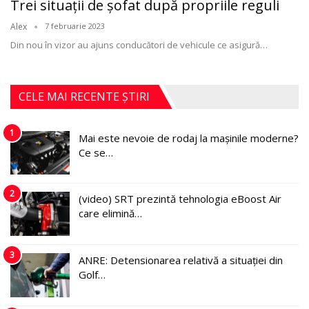
Trei situaţii de şofat după propriile reguli
Alex
7 februarie 2023
Din nou în vizor au ajuns conducători de vehicule ce asigură
…
CELE MAI RECENTE ȘTIRI
1
Mai este nevoie de rodaj la mașinile moderne?
Ce se…
2
(video) SRT prezintă tehnologia eBoost Air
care elimină…
3
ANRE: Detensionarea relativă a situației din
Golf…