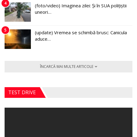
4
(foto/video) Imaginea zilei: Și în SUA polițiștii
uneori…
5
(update) Vremea se schimbă brusc: Canicula
aduce…
ÎNCARCĂ MAI MULTE ARTICOLE
TEST DRIVE