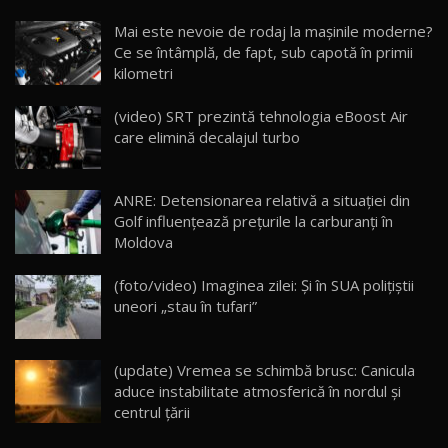
Noua Mazda CX-5 / Test Drive AutoBlog.MD
Mai este nevoie de rodaj la mașinile moderne?
14:37
15
Ce se întâmplă, de fapt, sub capotă în primii
kilometri
Cum merge? Škoda Octavia 4×4 DSG facelift //
AutoBlogMD
(video) SRT prezintă tehnologia eBoost Air
16
13:10
care elimină decalajul turbo
Lotus Eletre R / Test Drive AutoBlog.MD
20:06
17
ANRE: Detensionarea relativă a situației din
Golf influențează prețurile la carburanți în
Moldova
Va fi modelul nr.1 BYD în Moldova? BYD Seal U
DM-i / Test Drive AutoBlog.MD
18
(foto/video) Imaginea zilei: Și în SUA polițiștii
30:08
uneori „stau în tufari”
Noul Geely EX5 EM-i care a cucerit Moldova
înainte să ajungă în showroom / Test Drive
19
23:36
AutoBlog.MD
(update) Vremea se schimbă brusc: Canicula
aduce instabilitate atmosferică în nordul și
Noul ZEEKR 7X / Test Drive AutoBlog.MD
centrul țării
29:08
20