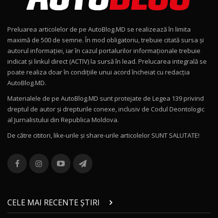
Noul Geely EX2 / Test Drive AutoBlog.MD
15:22
9
Preluarea articolelor de pe AutoBlog.MD se realizează în limita
Mercedes-AMG E 53 HYBRID 4MATIC+ / Test
maximă de 500 de semne. În mod obligatoriu, trebuie citată sursa și
Drive AutoBlog.MD
10
autorul informației, iar în cazul portalurilor informaționale trebuie
16:27
indicat și linkul direct (ACTIV) la sursă în lead. Prelucarea integrală se
poate realiza doar în condițiile unui acord încheiat cu redacţia
Noul Volvo ES90 / Test Drive AutoBlog.MD
AutoBlog.MD.
27:58
11
Materialele de pe AutoBlog.MD sunt protejate de Legea 139 privind
dreptul de autor și drepturile conexe, inclusiv de Codul Deontologic
Noul MG HS / Test Drive AutoBlog.MD
al Jurnalistului din Republica Moldova.
16:48
12
De către cititori, like-urile şi share-urile articolelor SUNT SALUTATE!
ROX 01: Test drive cu noul SUV chinezesc care
combină aventura cu luxul / AutoBlog.MD
13
36:08
ZEEKR 9X în Moldova: Am condus gigantul
chinez care face lumea să se întoarcă după el
14
CELE MAI RECENTE ȘTIRI
17:27
/ AutoBlog.MD