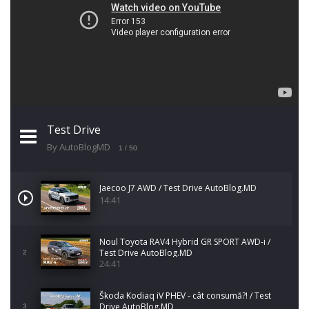
Test Drive
By AutoBlogMD
1
/ 50
Jaecoo J7 AWD / Test Drive AutoBlog.MD
14:41
Noul Toyota RAV4 Hybrid GR SPORT AWD-i /
Test Drive AutoBlog.MD
2
24:41
Škoda Kodiaq iV PHEV - cât consumă?! / Test
Drive AutoBlog.MD
3