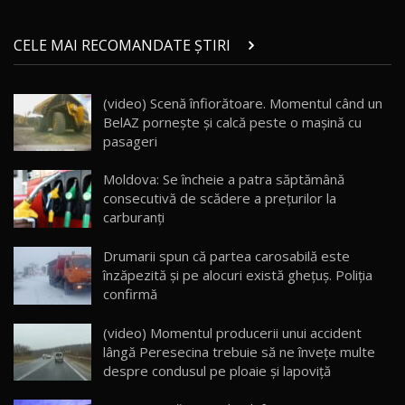
Micul BYD Dolphin Surf / Test Drive
CELE MAI RECOMANDATE ȘTIRI
AutoBlog.MD
21
16:59
(video) Scenă înfiorătoare. Momentul când un
Noua Mazda 6e / Test Drive AutoBlog.MD
BelAZ porneşte şi calcă peste o maşină cu
26:59
22
pasageri
Lynk & Co 01 / Test Drive AutoBlog.MD
Moldova: Se încheie a patra săptămână
25:19
23
consecutivă de scădere a prețurilor la
carburanţi
ZEEKR 009: Cel mai Performant și Confortabil
Drumarii spun că partea carosabilă este
Van Electric Testat în Moldova / AutoBlog.MD
24
înzăpezită și pe alocuri există ghețuș. Poliția
26:38
confirmă
Land Rover Defender OCTA Edition One: Cel
(video) Momentul producerii unui accident
mai Exclusiv și Puternic Defender Testat în
25
32:21
Moldova
lângă Peresecina trebuie să ne învețe multe
despre condusul pe ploaie și lapoviță
Porsche 911 Spirit 70 / Test Drive
AutoBlog.MD
26