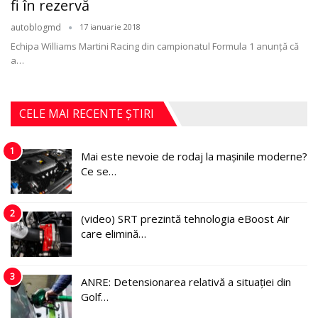
fi în rezervă
autoblogmd
17 ianuarie 2018
Echipa Williams Martini Racing din campionatul Formula 1 anunţă că
a…
CELE MAI RECENTE ȘTIRI
1
Mai este nevoie de rodaj la mașinile moderne?
Ce se…
2
(video) SRT prezintă tehnologia eBoost Air
care elimină…
3
ANRE: Detensionarea relativă a situației din
Golf…