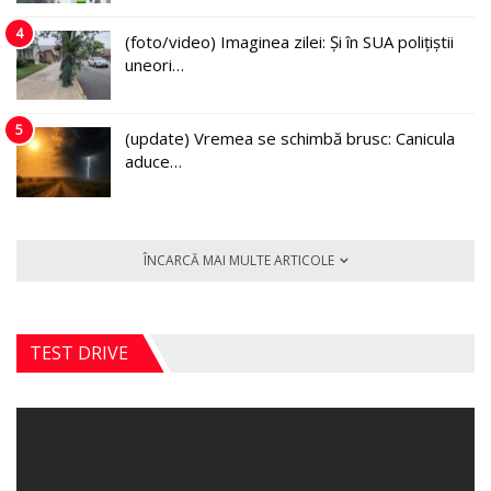
4
(foto/video) Imaginea zilei: Și în SUA polițiștii
uneori…
5
(update) Vremea se schimbă brusc: Canicula
aduce…
ÎNCARCĂ MAI MULTE ARTICOLE
TEST DRIVE