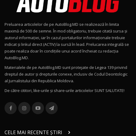
Noul Geely EX2 / Test Drive AutoBlog.MD
15:22
9
Preluarea articolelor de pe AutoBlog.MD se realizează în limita
Mercedes-AMG E 53 HYBRID 4MATIC+ / Test
maximă de 500 de semne. În mod obligatoriu, trebuie citată sursa și
Drive AutoBlog.MD
10
autorul informației, iar în cazul portalurilor informaționale trebuie
16:27
indicat și linkul direct (ACTIV) la sursă în lead. Prelucarea integrală se
poate realiza doar în condițiile unui acord încheiat cu redacţia
Noul Volvo ES90 / Test Drive AutoBlog.MD
AutoBlog.MD.
27:58
11
Materialele de pe AutoBlog.MD sunt protejate de Legea 139 privind
dreptul de autor și drepturile conexe, inclusiv de Codul Deontologic
Noul MG HS / Test Drive AutoBlog.MD
al Jurnalistului din Republica Moldova.
16:48
12
De către cititori, like-urile şi share-urile articolelor SUNT SALUTATE!
ROX 01: Test drive cu noul SUV chinezesc care
combină aventura cu luxul / AutoBlog.MD
13
36:08
ZEEKR 9X în Moldova: Am condus gigantul
chinez care face lumea să se întoarcă după el
14
CELE MAI RECENTE ȘTIRI
17:27
/ AutoBlog.MD