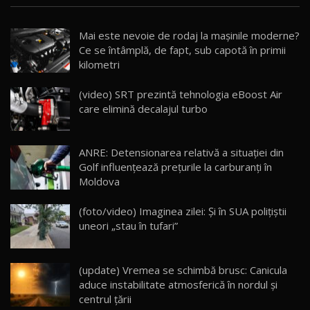
Noua Mazda CX-5 / Test Drive AutoBlog.MD
Mai este nevoie de rodaj la mașinile moderne?
14:37
15
Ce se întâmplă, de fapt, sub capotă în primii
kilometri
Cum merge? Škoda Octavia 4×4 DSG facelift //
AutoBlogMD
(video) SRT prezintă tehnologia eBoost Air
16
13:10
care elimină decalajul turbo
Lotus Eletre R / Test Drive AutoBlog.MD
20:06
17
ANRE: Detensionarea relativă a situației din
Golf influențează prețurile la carburanți în
Moldova
Va fi modelul nr.1 BYD în Moldova? BYD Seal U
DM-i / Test Drive AutoBlog.MD
18
(foto/video) Imaginea zilei: Și în SUA polițiștii
30:08
uneori „stau în tufari”
Noul Geely EX5 EM-i care a cucerit Moldova
înainte să ajungă în showroom / Test Drive
19
23:36
AutoBlog.MD
(update) Vremea se schimbă brusc: Canicula
aduce instabilitate atmosferică în nordul și
Noul ZEEKR 7X / Test Drive AutoBlog.MD
centrul țării
29:08
20