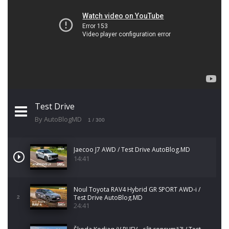
Test Drive
By AutoBlogMD
1
/ 300
Jaecoo J7 AWD / Test Drive AutoBlog.MD
14:41
Noul Toyota RAV4 Hybrid GR SPORT AWD-i /
Test Drive AutoBlog.MD
2
24:41