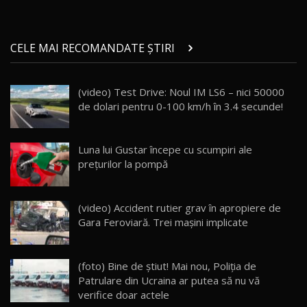
Micul BYD Dolphin Surf / Test Drive
CELE MAI RECOMANDATE ȘTIRI
AutoBlog.MD
21
16:59
(video) Test Drive: Noul IM LS6 – nici 50000
Noua Mazda 6e / Test Drive AutoBlog.MD
de dolari pentru 0-100 km/h în 3.4 secunde!
26:59
22
Lynk & Co 01 / Test Drive AutoBlog.MD
Luna lui Gustar începe cu scumpiri ale
25:19
23
preţurilor la pompă
ZEEKR 009: Cel mai Performant și Confortabil
(video) Accident rutier grav în apropiere de
Van Electric Testat în Moldova / AutoBlog.MD
24
Gara Feroviară. Trei maşini implicate
26:38
Land Rover Defender OCTA Edition One: Cel
(foto) Bine de ştiut! Mai nou, Poliţia de
mai Exclusiv și Puternic Defender Testat în
25
32:21
Moldova
Patrulare din Ucraina ar putea să nu vă
verifice doar actele