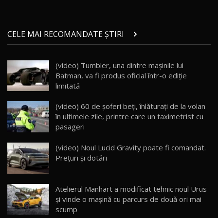
Micul BYD Dolphin Surf / Test Drive
CELE MAI RECOMANDATE ȘTIRI
AutoBlog.MD
21
16:59
(video) Tumbler, una dintre mașinile lui
Noua Mazda 6e / Test Drive AutoBlog.MD
Batman, va fi produs oficial într-o ediție
26:59
22
limitată
Lynk & Co 01 / Test Drive AutoBlog.MD
(video) 60 de șoferi beți, înlăturați de la volan
25:19
23
în ultimele zile, printre care un taximetrist cu
pasageri
ZEEKR 009: Cel mai Performant și Confortabil
(video) Noul Lucid Gravity poate fi comandat.
Van Electric Testat în Moldova / AutoBlog.MD
24
Prețuri și dotări
26:38
Land Rover Defender OCTA Edition One: Cel
Atelierul Manhart a modificat tehnic noul Urus
mai Exclusiv și Puternic Defender Testat în
25
32:21
Moldova
şi vinde o maşină cu parcurs de două ori mai
scump