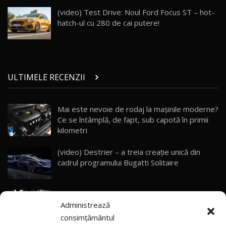
Porsche 911 Spirit 70 / Test Drive
AutoBlog.MD
26
(video) Test Drive: Noul Ford Focus ST – hot-
10:57
hatch-ul cu 280 de cai putere!
Test Drive: Noile modele FENDT! Cum e să
conduci un tractor?!
27
22:49
ULTIMELE RECENZII
Noul Geely Monjaro 2025! Mai ieftin și mai
dotat / Test Drive AutoBlog.MD
28
23:05
Mai este nevoie de rodaj la mașinile moderne?
Ce se întâmplă, de fapt, sub capotă în primii
ZEEKR 9X - PRIMUL TEST DRIVE ÎN ROMÂNĂ!
CUM SE CONDUCE?
29
kilometri
33:40
(video) Destrier – a treia creație unică din
Primele impresii despre BYD Seal U DM-i,
cadrul programului Bugatti Solitaire
Sealion 7 și Seal 5 DM-i / Test Drive
30
10:58
AutoBlog.MD
(video) SRT prezintă tehnologia eBoost Air
Noua Toyota Corolla Cross facelift / Test Drive
Administrează
care elimină decalajul turbo
AutoBlog.MD
31
13:56
consimțământul