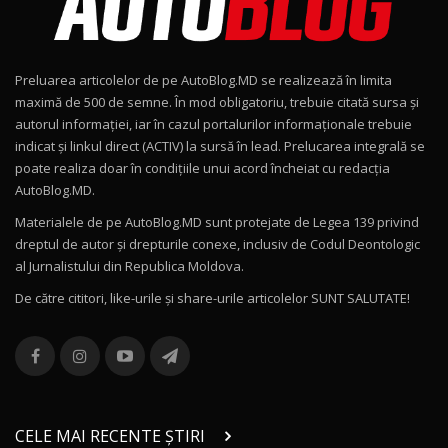
Noul Geely EX2 / Test Drive AutoBlog.MD
15:22
9
Preluarea articolelor de pe AutoBlog.MD se realizează în limita
Mercedes-AMG E 53 HYBRID 4MATIC+ / Test
maximă de 500 de semne. În mod obligatoriu, trebuie citată sursa și
Drive AutoBlog.MD
10
autorul informației, iar în cazul portalurilor informaționale trebuie
16:27
indicat și linkul direct (ACTIV) la sursă în lead. Prelucarea integrală se
poate realiza doar în condițiile unui acord încheiat cu redacţia
Noul Volvo ES90 / Test Drive AutoBlog.MD
AutoBlog.MD.
27:58
11
Materialele de pe AutoBlog.MD sunt protejate de Legea 139 privind
dreptul de autor și drepturile conexe, inclusiv de Codul Deontologic
Noul MG HS / Test Drive AutoBlog.MD
al Jurnalistului din Republica Moldova.
16:48
12
De către cititori, like-urile şi share-urile articolelor SUNT SALUTATE!
ROX 01: Test drive cu noul SUV chinezesc care
combină aventura cu luxul / AutoBlog.MD
13
36:08
ZEEKR 9X în Moldova: Am condus gigantul
chinez care face lumea să se întoarcă după el
14
CELE MAI RECENTE ȘTIRI
17:27
/ AutoBlog.MD