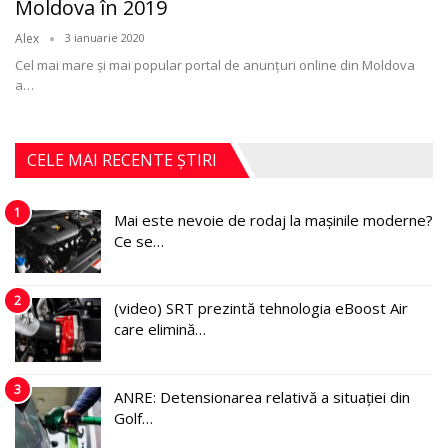
Moldova în 2019
Alex
3 ianuarie 2020
Cel mai mare şi mai popular portal de anunţuri online din Moldova
a
…
CELE MAI RECENTE ȘTIRI
1
Mai este nevoie de rodaj la mașinile moderne?
Ce se…
2
(video) SRT prezintă tehnologia eBoost Air
care elimină…
3
ANRE: Detensionarea relativă a situației din
Golf…