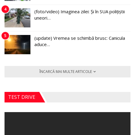
4
(foto/video) Imaginea zilei: Și în SUA polițiștii
uneori…
5
(update) Vremea se schimbă brusc: Canicula
aduce…
ÎNCARCĂ MAI MULTE ARTICOLE
TEST DRIVE