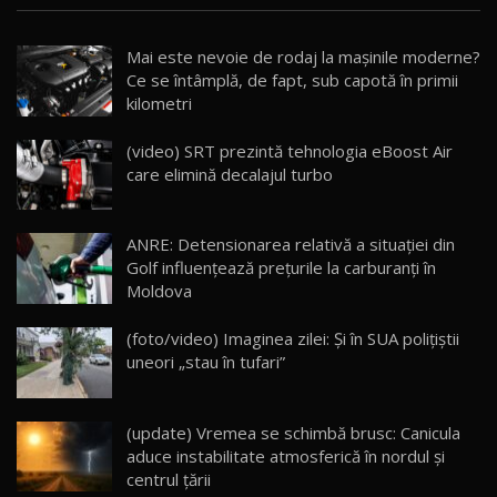
Noua Mazda CX-5 / Test Drive AutoBlog.MD
Mai este nevoie de rodaj la mașinile moderne?
14:37
15
Ce se întâmplă, de fapt, sub capotă în primii
kilometri
Cum merge? Škoda Octavia 4×4 DSG facelift //
AutoBlogMD
(video) SRT prezintă tehnologia eBoost Air
16
13:10
care elimină decalajul turbo
Lotus Eletre R / Test Drive AutoBlog.MD
20:06
17
ANRE: Detensionarea relativă a situației din
Golf influențează prețurile la carburanți în
Moldova
Va fi modelul nr.1 BYD în Moldova? BYD Seal U
DM-i / Test Drive AutoBlog.MD
18
(foto/video) Imaginea zilei: Și în SUA polițiștii
30:08
uneori „stau în tufari”
Noul Geely EX5 EM-i care a cucerit Moldova
înainte să ajungă în showroom / Test Drive
19
23:36
AutoBlog.MD
(update) Vremea se schimbă brusc: Canicula
aduce instabilitate atmosferică în nordul și
Noul ZEEKR 7X / Test Drive AutoBlog.MD
centrul țării
29:08
20