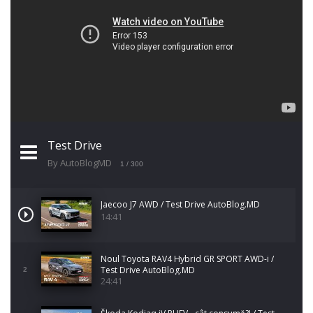
Test Drive
By AutoBlogMD
1
/ 300
Jaecoo J7 AWD / Test Drive AutoBlog.MD
14:41
Noul Toyota RAV4 Hybrid GR SPORT AWD-i /
Test Drive AutoBlog.MD
2
24:41