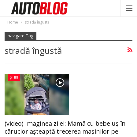
Home
stradă îngustă
navigare Tag
stradă îngustă
ȘTIRI
(video) Imaginea zilei: Mamă cu bebeluş în
cărucior așteaptă trecerea maşinilor pe