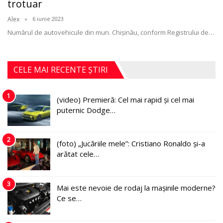
trotuar
Alex
6 iunie 2023
Numărul de autovehicule din mun. Chişinău, conform Registrului de
…
CELE MAI RECENTE ȘTIRI
1
(video) Premieră: Cel mai rapid și cel mai
puternic Dodge…
2
(foto) „Jucăriile mele”: Cristiano Ronaldo și-a
arătat cele…
3
Mai este nevoie de rodaj la mașinile moderne?
Ce se…