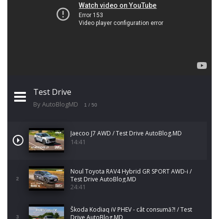
Test Drive
By AutoBlogMD
1
/ 50
Jaecoo J7 AWD / Test Drive AutoBlog.MD
14:41
Noul Toyota RAV4 Hybrid GR SPORT AWD-i /
Test Drive AutoBlog.MD
2
24:41
Škoda Kodiaq iV PHEV - cât consumă?! / Test
Drive AutoBlog.MD
3