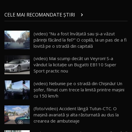
Micul BYD Dolphin Surf / Test Drive
CELE MAI RECOMANDATE ȘTIRI
AutoBlog.MD
21
16:59
(video) “Nu a fost învăţată sau şi-a văzut
Noua Mazda 6e / Test Drive AutoBlog.MD
părinţii făcând la fel?” O copilă, la un pas de a fi
26:59
22
lovită pe o stradă din capitală
Lynk & Co 01 / Test Drive AutoBlog.MD
(video) Mai scump decât un Veyron! S-a
25:19
23
vândut la licitaţie un Bugatti EB110 Super
Sport practic nou
ZEEKR 009: Cel mai Performant și Confortabil
(video) Nebunie pe o stradă din Chişinău! Un
Van Electric Testat în Moldova / AutoBlog.MD
24
şofer, filmat cum trece la limită printre maşini
26:38
cu 150 km/h
Land Rover Defender OCTA Edition One: Cel
(foto/video) Accident lângă Tutun-CTC. O
mai Exclusiv și Puternic Defender Testat în
25
32:21
Moldova
maşină avariată şi alta răsturnată au dus la
crearea de ambuteiaje
Porsche 911 Spirit 70 / Test Drive
AutoBlog.MD
26