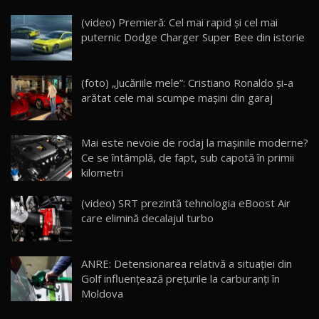
Noua Mazda CX-5 / Test Drive AutoBlog.MD
(video) Premieră: Cel mai rapid și cel mai
14:37
15
puternic Dodge Charger Super Bee din istorie
Cum merge? Škoda Octavia 4×4 DSG facelift //
AutoBlogMD
(foto) „Jucăriile mele”: Cristiano Ronaldo și-a
16
13:10
arătat cele mai scumpe mașini din garaj
Lotus Eletre R / Test Drive AutoBlog.MD
20:06
17
Mai este nevoie de rodaj la mașinile moderne?
Ce se întâmplă, de fapt, sub capotă în primii
kilometri
Va fi modelul nr.1 BYD în Moldova? BYD Seal U
DM-i / Test Drive AutoBlog.MD
18
(video) SRT prezintă tehnologia eBoost Air
30:08
care elimină decalajul turbo
Noul Geely EX5 EM-i care a cucerit Moldova
înainte să ajungă în showroom / Test Drive
19
23:36
AutoBlog.MD
ANRE: Detensionarea relativă a situației din
Golf influențează prețurile la carburanți în
Noul ZEEKR 7X / Test Drive AutoBlog.MD
Moldova
29:08
20