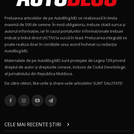
Noul Geely EX2 / Test Drive AutoBlog.MD
15:22
9
Preluarea articolelor de pe AutoBlog.MD se realizează în limita
Mercedes-AMG E 53 HYBRID 4MATIC+ / Test
maximă de 500 de semne. În mod obligatoriu, trebuie citată sursa și
Drive AutoBlog.MD
10
autorul informației, iar în cazul portalurilor informaționale trebuie
16:27
indicat și linkul direct (ACTIV) la sursă în lead. Prelucarea integrală se
poate realiza doar în condițiile unui acord încheiat cu redacţia
Noul Volvo ES90 / Test Drive AutoBlog.MD
AutoBlog.MD.
27:58
11
Materialele de pe AutoBlog.MD sunt protejate de Legea 139 privind
dreptul de autor și drepturile conexe, inclusiv de Codul Deontologic
Noul MG HS / Test Drive AutoBlog.MD
al Jurnalistului din Republica Moldova.
16:48
12
De către cititori, like-urile şi share-urile articolelor SUNT SALUTATE!
ROX 01: Test drive cu noul SUV chinezesc care
combină aventura cu luxul / AutoBlog.MD
13
36:08
ZEEKR 9X în Moldova: Am condus gigantul
chinez care face lumea să se întoarcă după el
14
CELE MAI RECENTE ȘTIRI
17:27
/ AutoBlog.MD