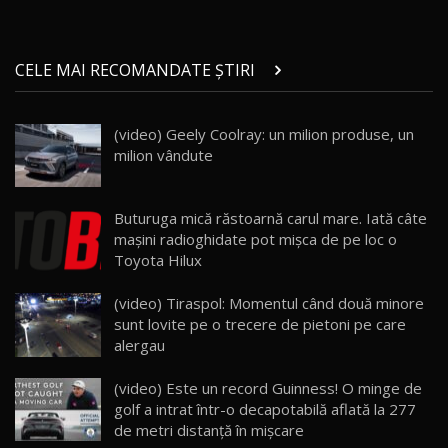
Micul BYD Dolphin Surf / Test Drive
CELE MAI RECOMANDATE ȘTIRI
AutoBlog.MD
21
16:59
(video) Geely Coolray: un milion produse, un
Noua Mazda 6e / Test Drive AutoBlog.MD
milion vândute
26:59
22
Lynk & Co 01 / Test Drive AutoBlog.MD
Buturuga mică răstoarnă carul mare. Iată câte
25:19
23
maşini radioghidate pot mişca de pe loc o
Toyota Hilux
ZEEKR 009: Cel mai Performant și Confortabil
(video) Tiraspol: Momentul când două minore
Van Electric Testat în Moldova / AutoBlog.MD
24
sunt lovite pe o trecere de pietoni pe care
26:38
alergau
Land Rover Defender OCTA Edition One: Cel
(video) Este un record Guinness! O minge de
mai Exclusiv și Puternic Defender Testat în
25
32:21
Moldova
golf a intrat într-o decapotabilă aflată la 277
de metri distanţă în mişcare