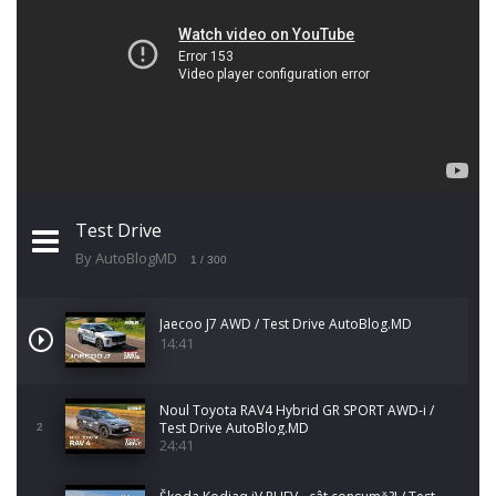
Test Drive
By AutoBlogMD
1
/ 300
Jaecoo J7 AWD / Test Drive AutoBlog.MD
14:41
Noul Toyota RAV4 Hybrid GR SPORT AWD-i /
Test Drive AutoBlog.MD
2
24:41