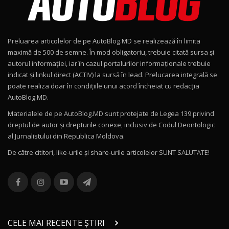
Noul Geely EX2 / Test Drive AutoBlog.MD
15:22
9
Preluarea articolelor de pe AutoBlog.MD se realizează în limita
Mercedes-AMG E 53 HYBRID 4MATIC+ / Test
maximă de 500 de semne. În mod obligatoriu, trebuie citată sursa și
Drive AutoBlog.MD
10
autorul informației, iar în cazul portalurilor informaționale trebuie
16:27
indicat și linkul direct (ACTIV) la sursă în lead. Prelucarea integrală se
poate realiza doar în condițiile unui acord încheiat cu redacţia
Noul Volvo ES90 / Test Drive AutoBlog.MD
AutoBlog.MD.
27:58
11
Materialele de pe AutoBlog.MD sunt protejate de Legea 139 privind
dreptul de autor și drepturile conexe, inclusiv de Codul Deontologic
Noul MG HS / Test Drive AutoBlog.MD
al Jurnalistului din Republica Moldova.
16:48
12
De către cititori, like-urile şi share-urile articolelor SUNT SALUTATE!
ROX 01: Test drive cu noul SUV chinezesc care
combină aventura cu luxul / AutoBlog.MD
13
36:08
ZEEKR 9X în Moldova: Am condus gigantul
chinez care face lumea să se întoarcă după el
14
CELE MAI RECENTE ȘTIRI
17:27
/ AutoBlog.MD