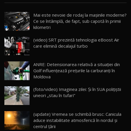
Noua Mazda CX-5 / Test Drive AutoBlog.MD
Mai este nevoie de rodaj la mașinile moderne?
14:37
15
Ce se întâmplă, de fapt, sub capotă în primii
kilometri
Cum merge? Škoda Octavia 4×4 DSG facelift //
AutoBlogMD
(video) SRT prezintă tehnologia eBoost Air
16
13:10
care elimină decalajul turbo
Lotus Eletre R / Test Drive AutoBlog.MD
20:06
17
ANRE: Detensionarea relativă a situației din
Golf influențează prețurile la carburanți în
Moldova
Va fi modelul nr.1 BYD în Moldova? BYD Seal U
DM-i / Test Drive AutoBlog.MD
18
(foto/video) Imaginea zilei: Și în SUA polițiștii
30:08
uneori „stau în tufari”
Noul Geely EX5 EM-i care a cucerit Moldova
înainte să ajungă în showroom / Test Drive
19
23:36
AutoBlog.MD
(update) Vremea se schimbă brusc: Canicula
aduce instabilitate atmosferică în nordul și
Noul ZEEKR 7X / Test Drive AutoBlog.MD
centrul țării
29:08
20