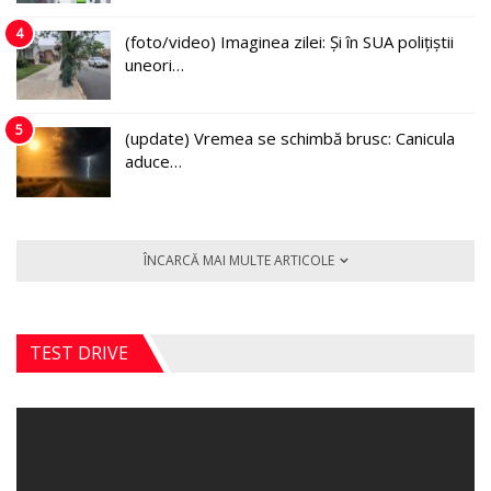
4
(foto/video) Imaginea zilei: Și în SUA polițiștii
uneori…
5
(update) Vremea se schimbă brusc: Canicula
aduce…
ÎNCARCĂ MAI MULTE ARTICOLE
TEST DRIVE