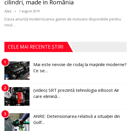
cilindri, made in România
Alex
1 august 2019
Dacia anunţă modernizarea gamei de motoare disponibile pentru
noul
…
CELE MAI RECENTE ȘTIRI
1
Mai este nevoie de rodaj la mașinile moderne?
Ce se…
2
(video) SRT prezintă tehnologia eBoost Air
care elimină…
3
ANRE: Detensionarea relativă a situației din
Golf…