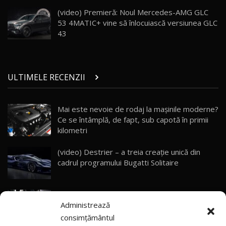
Porsche 911 Spirit 70 / Test Drive
AutoBlog.MD
26
(video) Premieră: Noul Mercedes-AMG GLC
10:57
53 4MATIC+ vine să înlocuiască versiunea GLC
43
Test Drive: Noile modele FENDT! Cum e să
conduci un tractor?!
27
22:49
ULTIMELE RECENZII
Noul Geely Monjaro 2025! Mai ieftin și mai
dotat / Test Drive AutoBlog.MD
28
23:05
Mai este nevoie de rodaj la mașinile moderne?
Ce se întâmplă, de fapt, sub capotă în primii
ZEEKR 9X - PRIMUL TEST DRIVE ÎN ROMÂNĂ!
CUM SE CONDUCE?
29
kilometri
33:40
(video) Destrier – a treia creație unică din
Primele impresii despre BYD Seal U DM-i,
cadrul programului Bugatti Solitaire
Sealion 7 și Seal 5 DM-i / Test Drive
30
10:58
AutoBlog.MD
(video) SRT prezintă tehnologia eBoost Air
Noua Toyota Corolla Cross facelift / Test Drive
Administrează
care elimină decalajul turbo
AutoBlog.MD
31
13:56
consimțământul