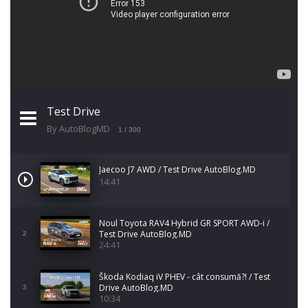
Test Drive
By AutoBlogMD
1
/ 300
Jaecoo J7 AWD / Test Drive AutoBlog.MD
14:41
Noul Toyota RAV4 Hybrid GR SPORT AWD-i /
Test Drive AutoBlog.MD
2
24:41
Škoda Kodiaq iV PHEV - cât consumă?! / Test
Drive AutoBlog.MD
3
10:34