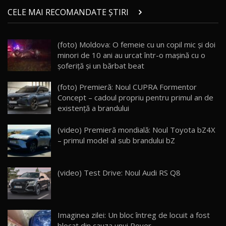
Micul BYD Dolphin Surf / Test Drive
CELE MAI RECOMANDATE ȘTIRI
AutoBlog.MD
21
16:59
(foto) Moldova: O femeie cu un copil mic şi doi
Noua Mazda 6e / Test Drive AutoBlog.MD
minori de 10 ani au urcat într-o maşină cu o
26:59
22
şoferiţă şi un bărbat beat
Lynk & Co 01 / Test Drive AutoBlog.MD
(foto) Premieră: Noul CUPRA Formentor
25:19
23
Concept – cadoul propriu pentru primul an de
existenţă a brandului
ZEEKR 009: Cel mai Performant și Confortabil
(video) Premieră mondială: Noul Toyota bZ4X
Van Electric Testat în Moldova / AutoBlog.MD
24
– primul model al sub brandului bZ
26:38
Land Rover Defender OCTA Edition One: Cel
(video) Test Drive: Noul Audi RS Q8
mai Exclusiv și Puternic Defender Testat în
25
32:21
Moldova
Porsche 911 Spirit 70 / Test Drive
AutoBlog.MD
26
Imaginea zilei: Un bloc întreg de locuit a fost
10:57
blocat din cauza unui Rover