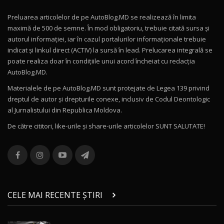
Preluarea articolelor de pe AutoBlog.MD se realizează în limita
Mercedes-AMG E 53 HYBRID 4MATIC+ / Test
maximă de 500 de semne. În mod obligatoriu, trebuie citată sursa și
Drive AutoBlog.MD
10
autorul informației, iar în cazul portalurilor informaționale trebuie
16:27
indicat și linkul direct (ACTIV) la sursă în lead. Prelucarea integrală se
poate realiza doar în condițiile unui acord încheiat cu redacţia
Noul Volvo ES90 / Test Drive AutoBlog.MD
AutoBlog.MD.
27:58
11
Materialele de pe AutoBlog.MD sunt protejate de Legea 139 privind
dreptul de autor și drepturile conexe, inclusiv de Codul Deontologic
Noul MG HS / Test Drive AutoBlog.MD
al Jurnalistului din Republica Moldova.
16:48
12
De către cititori, like-urile şi share-urile articolelor SUNT SALUTATE!
ROX 01: Test drive cu noul SUV chinezesc care
combină aventura cu luxul / AutoBlog.MD
13
36:08
ZEEKR 9X în Moldova: Am condus gigantul
chinez care face lumea să se întoarcă după el
14
CELE MAI RECENTE ȘTIRI
17:27
/ AutoBlog.MD
Noua Mazda CX-5 / Test Drive AutoBlog.MD