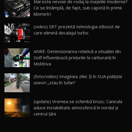
Mai este nevoie de rodaj la mașinile moderne?
14:37
15
Ce se întâmplă, de fapt, sub capotă în primii
kilometri
Cum merge? Škoda Octavia 4×4 DSG facelift //
AutoBlogMD
(video) SRT prezintă tehnologia eBoost Air
16
13:10
care elimină decalajul turbo
Lotus Eletre R / Test Drive AutoBlog.MD
20:06
17
ANRE: Detensionarea relativă a situației din
Golf influențează prețurile la carburanți în
Moldova
Va fi modelul nr.1 BYD în Moldova? BYD Seal U
DM-i / Test Drive AutoBlog.MD
18
(foto/video) Imaginea zilei: Și în SUA polițiștii
30:08
uneori „stau în tufari”
Noul Geely EX5 EM-i care a cucerit Moldova
înainte să ajungă în showroom / Test Drive
19
23:36
AutoBlog.MD
(update) Vremea se schimbă brusc: Canicula
aduce instabilitate atmosferică în nordul și
Noul ZEEKR 7X / Test Drive AutoBlog.MD
centrul țării
29:08
20