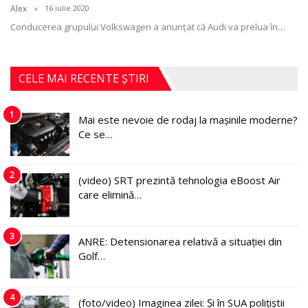
Alex
16 iulie 2020
Conducerea grupului Volkswagen a anunțat că Audi va prelua în
…
CELE MAI RECENTE ȘTIRI
1
Mai este nevoie de rodaj la mașinile moderne?
Ce se…
2
(video) SRT prezintă tehnologia eBoost Air
care elimină…
3
ANRE: Detensionarea relativă a situației din
Golf…
4
(foto/video) Imaginea zilei: Și în SUA polițiștii