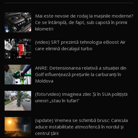
Noua Mazda CX-5 / Test Drive AutoBlog.MD
Mai este nevoie de rodaj la mașinile moderne?
14:37
15
Ce se întâmplă, de fapt, sub capotă în primii
kilometri
Cum merge? Škoda Octavia 4×4 DSG facelift //
AutoBlogMD
(video) SRT prezintă tehnologia eBoost Air
16
13:10
care elimină decalajul turbo
Lotus Eletre R / Test Drive AutoBlog.MD
20:06
17
ANRE: Detensionarea relativă a situației din
Golf influențează prețurile la carburanți în
Moldova
Va fi modelul nr.1 BYD în Moldova? BYD Seal U
DM-i / Test Drive AutoBlog.MD
18
(foto/video) Imaginea zilei: Și în SUA polițiștii
30:08
uneori „stau în tufari”
Noul Geely EX5 EM-i care a cucerit Moldova
înainte să ajungă în showroom / Test Drive
19
23:36
AutoBlog.MD
(update) Vremea se schimbă brusc: Canicula
aduce instabilitate atmosferică în nordul și
Noul ZEEKR 7X / Test Drive AutoBlog.MD
centrul țării
29:08
20