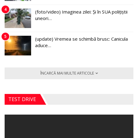
4
(foto/video) Imaginea zilei: Și în SUA polițiștii
uneori…
5
(update) Vremea se schimbă brusc: Canicula
aduce…
ÎNCARCĂ MAI MULTE ARTICOLE
TEST DRIVE