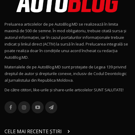
Noul Geely EX2 / Test Drive AutoBlog.MD
15:22
9
Preluarea articolelor de pe AutoBlog.MD se realizează în limita
Mercedes-AMG E 53 HYBRID 4MATIC+ / Test
maximă de 500 de semne. În mod obligatoriu, trebuie citată sursa și
Drive AutoBlog.MD
10
autorul informației, iar în cazul portalurilor informaționale trebuie
16:27
indicat și linkul direct (ACTIV) la sursă în lead. Prelucarea integrală se
poate realiza doar în condițiile unui acord încheiat cu redacţia
Noul Volvo ES90 / Test Drive AutoBlog.MD
AutoBlog.MD.
27:58
11
Materialele de pe AutoBlog.MD sunt protejate de Legea 139 privind
dreptul de autor și drepturile conexe, inclusiv de Codul Deontologic
Noul MG HS / Test Drive AutoBlog.MD
al Jurnalistului din Republica Moldova.
16:48
12
De către cititori, like-urile şi share-urile articolelor SUNT SALUTATE!
ROX 01: Test drive cu noul SUV chinezesc care
combină aventura cu luxul / AutoBlog.MD
13
36:08
ZEEKR 9X în Moldova: Am condus gigantul
chinez care face lumea să se întoarcă după el
14
CELE MAI RECENTE ȘTIRI
17:27
/ AutoBlog.MD