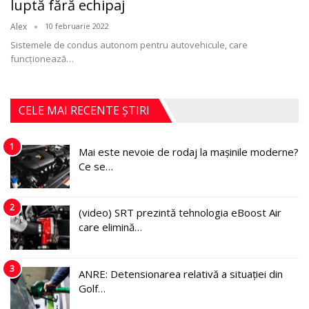
luptă fără echipaj
Alex
10 februarie 2022
Sistemele de condus autonom pentru autovehicule, care
funcţionează
…
CELE MAI RECENTE ȘTIRI
1
Mai este nevoie de rodaj la mașinile moderne?
Ce se…
2
(video) SRT prezintă tehnologia eBoost Air
care elimină…
3
ANRE: Detensionarea relativă a situației din
Golf…