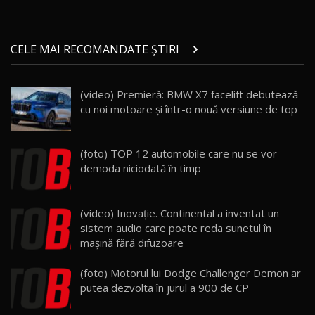
Micul BYD Dolphin Surf / Test Drive
CELE MAI RECOMANDATE ȘTIRI
AutoBlog.MD
21
16:59
(video) Premieră: BMW X7 facelift debutează
Noua Mazda 6e / Test Drive AutoBlog.MD
cu noi motoare şi într-o nouă versiune de top
26:59
22
Lynk & Co 01 / Test Drive AutoBlog.MD
(foto) TOP 12 automobile care nu se vor
25:19
23
demoda niciodată în timp
ZEEKR 009: Cel mai Performant și Confortabil
(video) Inovaţie. Continental a inventat un
Van Electric Testat în Moldova / AutoBlog.MD
24
sistem audio care poate reda sunetul în
26:38
maşină fără difuzoare
Land Rover Defender OCTA Edition One: Cel
(foto) Motorul lui Dodge Challenger Demon ar
mai Exclusiv și Puternic Defender Testat în
25
32:21
Moldova
putea dezvolta în jurul a 900 de CP