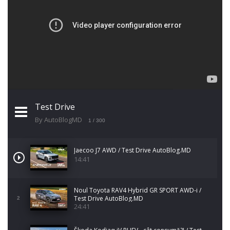
Test Drive
By AutoBlogMD
1
/ 300
Jaecoo J7 AWD / Test Drive AutoBlog.MD
14:41
Noul Toyota RAV4 Hybrid GR SPORT AWD-i /
Test Drive AutoBlog.MD
2
24:41