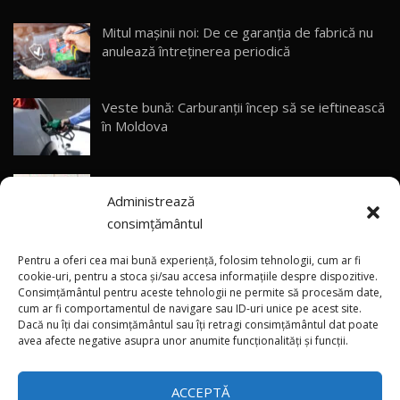
23:05
Mitul mașinii noi: De ce garanția de fabrică nu
anulează întreținerea periodică
ZEEKR 9X - PRIMUL TEST DRIVE ÎN ROMÂNĂ!
CUM SE CONDUCE?
29
33:40
Veste bună: Carburanții încep să se ieftinească
Primele impresii despre BYD Seal U DM-i,
în Moldova
Sealion 7 și Seal 5 DM-i / Test Drive
30
10:58
AutoBlog.MD
(foto/video) Avanpremieră netradițională: Noul
Noua Toyota Corolla Cross facelift / Test Drive
Administrează
smart #2 a apărut pe pereți din mai multe țări
AutoBlog.MD
31
13:56
consimțământul
(video) Premieră în China: Noile modele Xiaomi
Noul Volvo EX90 / Test Drive AutoBlog.MD
Pentru a oferi cea mai bună experiență, folosim tehnologii, cum ar fi
32:06
32
SkyNomad N70 și N90
cookie-uri, pentru a stoca și/sau accesa informațiile despre dispozitive.
Consimțământul pentru aceste tehnologii ne permite să procesăm date,
cum ar fi comportamentul de navigare sau ID-uri unice pe acest site.
Dacă nu îți dai consimțământul sau îți retragi consimțământul dat poate
×
MG RX5 - își merită banii? / Test Drive
(video) Singura Tesla Model S Signature
avea afecte negative asupra unor anumite funcționalități și funcții.
AutoBlog.MD
33
Edition pentru România a fost livrată
18:51
proprietarului
ACCEPTĂ
Noul DACIA DUSTER DIESEL! Primul test drive în