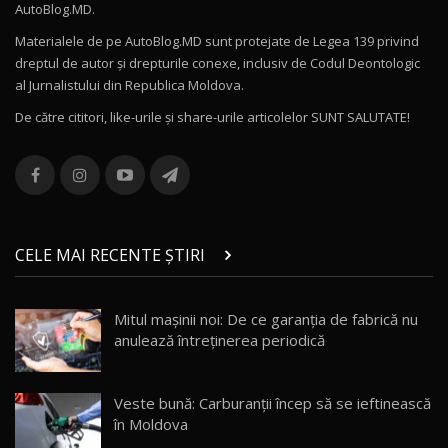
AutoBlog.MD.
27:58
11
Materialele de pe AutoBlog.MD sunt protejate de Legea 139 privind
dreptul de autor și drepturile conexe, inclusiv de Codul Deontologic
Noul MG HS / Test Drive AutoBlog.MD
al Jurnalistului din Republica Moldova.
16:48
12
De către cititori, like-urile şi share-urile articolelor SUNT SALUTATE!
ROX 01: Test drive cu noul SUV chinezesc care
combină aventura cu luxul / AutoBlog.MD
13
36:08
ZEEKR 9X în Moldova: Am condus gigantul
chinez care face lumea să se întoarcă după el
14
CELE MAI RECENTE ȘTIRI
17:27
/ AutoBlog.MD
Noua Mazda CX-5 / Test Drive AutoBlog.MD
Mitul mașinii noi: De ce garanția de fabrică nu
14:37
15
anulează întreținerea periodică
Cum merge? Škoda Octavia 4×4 DSG facelift //
AutoBlogMD
Veste bună: Carburanții încep să se ieftinească
16
13:10
în Moldova