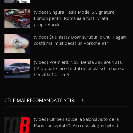
Lotus Eletre R / Test Drive AutoBlog.MD
20:06
17
(video) Singura Tesla Model S Signature
Edition pentru România a fost livrată
proprietarului
Va fi modelul nr.1 BYD în Moldova? BYD Seal U
DM-i / Test Drive AutoBlog.MD
18
(video) Știai asta? Doar șuruburile unui Pagani
30:08
costă mai mult decât un Porsche 911
Noul Geely EX5 EM-i care a cucerit Moldova
înainte să ajungă în showroom / Test Drive
19
23:36
AutoBlog.MD
(video) Premieră: Noul Denza Z9S are 1210
CP și poate face testul de dublă schimbare a
Noul ZEEKR 7X / Test Drive AutoBlog.MD
benzii la 141 km/h
29:08
20
Micul BYD Dolphin Surf / Test Drive
CELE MAI RECOMANDATE ȘTIRI
AutoBlog.MD
21
16:59
(video) Citroen aduce la Salonul Auto de la
Noua Mazda 6e / Test Drive AutoBlog.MD
Paris conceptul C5 Aircross plug-in hybrid
26:59
22