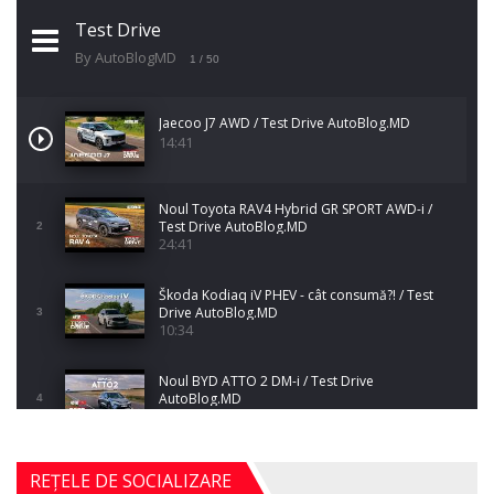
Test Drive
By AutoBlogMD
1
/ 50
Jaecoo J7 AWD / Test Drive AutoBlog.MD
14:41
Noul Toyota RAV4 Hybrid GR SPORT AWD-i /
Test Drive AutoBlog.MD
2
24:41
Škoda Kodiaq iV PHEV - cât consumă?! / Test
Drive AutoBlog.MD
3
10:34
Noul BYD ATTO 2 DM-i / Test Drive
AutoBlog.MD
4
17:35
Noul Mercedes-Benz S-Class facelift (S 580
REȚELE DE SOCIALIZARE
4MATIC V223) / Test Drive AutoBlog.MD
5