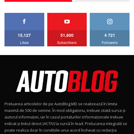
27:33
HAVAL H5 / Test Drive AutoBlog.MD
11:58
6
15,127
51,600
4 721
Lotus Emira Turbo SE / Test Drive
Likes
Subscribers
Followers
AutoBlog.MD
7
24:06
Noul Škoda Kodiaq RS / Test Drive
AutoBlog.MD în premieră națională
8
15:08
Noul Geely EX2 / Test Drive AutoBlog.MD
15:22
9
Preluarea articolelor de pe AutoBlog.MD se realizează în limita
Mercedes-AMG E 53 HYBRID 4MATIC+ / Test
maximă de 500 de semne. În mod obligatoriu, trebuie citată sursa și
Drive AutoBlog.MD
10
autorul informației, iar în cazul portalurilor informaționale trebuie
16:27
indicat și linkul direct (ACTIV) la sursă în lead. Prelucarea integrală se
poate realiza doar în condițiile unui acord încheiat cu redacţia
Noul Volvo ES90 / Test Drive AutoBlog.MD