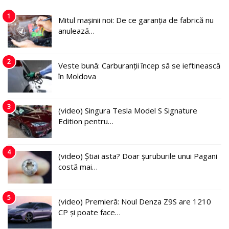
1
Mitul mașinii noi: De ce garanția de fabrică nu
anulează…
2
Veste bună: Carburanții încep să se ieftinească
în Moldova
3
(video) Singura Tesla Model S Signature
Edition pentru…
4
(video) Știai asta? Doar șuruburile unui Pagani
costă mai…
5
(video) Premieră: Noul Denza Z9S are 1210
CP și poate face…