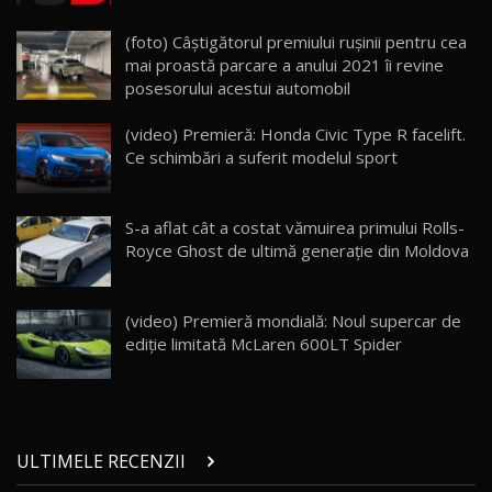
Lynk & Co 01 / Test Drive AutoBlog.MD
(foto) Câştigătorul premiului ruşinii pentru cea
25:19
23
mai proastă parcare a anului 2021 îi revine
posesorului acestui automobil
ZEEKR 009: Cel mai Performant și Confortabil
(video) Premieră: Honda Civic Type R facelift.
Van Electric Testat în Moldova / AutoBlog.MD
24
Ce schimbări a suferit modelul sport
26:38
Land Rover Defender OCTA Edition One: Cel
S-a aflat cât a costat vămuirea primului Rolls-
mai Exclusiv și Puternic Defender Testat în
25
32:21
Moldova
Royce Ghost de ultimă generație din Moldova
Porsche 911 Spirit 70 / Test Drive
AutoBlog.MD
26
(video) Premieră mondială: Noul supercar de
10:57
ediţie limitată McLaren 600LT Spider
Test Drive: Noile modele FENDT! Cum e să
conduci un tractor?!
27
22:49
ULTIMELE RECENZII
Noul Geely Monjaro 2025! Mai ieftin și mai
dotat / Test Drive AutoBlog.MD
28