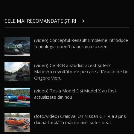
Micul BYD Dolphin Surf / Test Drive
CELE MAI RECOMANDATE ȘTIRI
AutoBlog.MD
21
16:59
(video) Conceptul Renault Emblème introduce
Noua Mazda 6e / Test Drive AutoBlog.MD
tehnologia openR panorama screen
26:59
22
Lynk & Co 01 / Test Drive AutoBlog.MD
(video) Ce RCR a studiat acest şofer?
25:19
23
Manevra revoltătoare pe care a făcut-o pe bd.
Grigore Vieru
ZEEKR 009: Cel mai Performant și Confortabil
(video) Tesla Model S și Model X au fost
Van Electric Testat în Moldova / AutoBlog.MD
24
actualizate din nou
26:38
Land Rover Defender OCTA Edition One: Cel
(foto/video) Craiova: Un Nissan GT-R a ajuns
mai Exclusiv și Puternic Defender Testat în
25
32:21
Moldova
daună totală în mâinile unui şofer beat