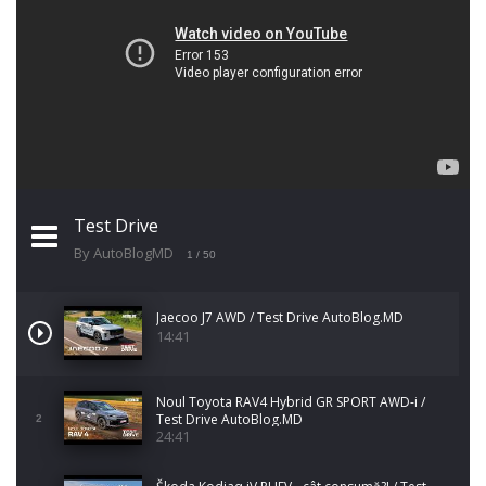
Test Drive
By AutoBlogMD
1
/ 50
Jaecoo J7 AWD / Test Drive AutoBlog.MD
14:41
Noul Toyota RAV4 Hybrid GR SPORT AWD-i /
Test Drive AutoBlog.MD
2
24:41