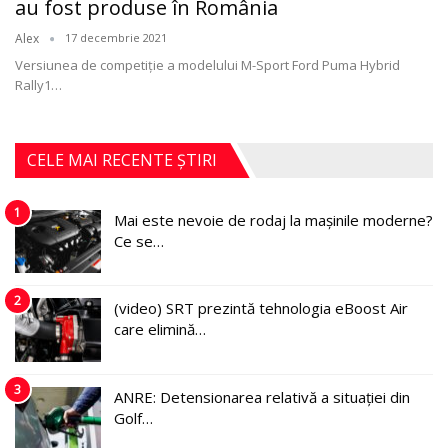
au fost produse în România
Alex
17 decembrie 2021
Versiunea de competiție a modelului M-Sport Ford Puma Hybrid
Rally1
…
CELE MAI RECENTE ȘTIRI
1
Mai este nevoie de rodaj la mașinile moderne?
Ce se…
2
(video) SRT prezintă tehnologia eBoost Air
care elimină…
3
ANRE: Detensionarea relativă a situației din
Golf…