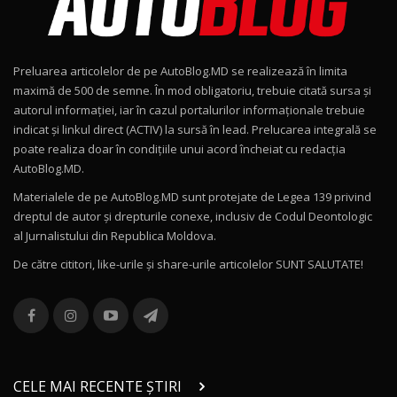
Noul Geely EX2 / Test Drive AutoBlog.MD
15:22
9
Preluarea articolelor de pe AutoBlog.MD se realizează în limita
Mercedes-AMG E 53 HYBRID 4MATIC+ / Test
maximă de 500 de semne. În mod obligatoriu, trebuie citată sursa și
Drive AutoBlog.MD
10
autorul informației, iar în cazul portalurilor informaționale trebuie
16:27
indicat și linkul direct (ACTIV) la sursă în lead. Prelucarea integrală se
poate realiza doar în condițiile unui acord încheiat cu redacţia
Noul Volvo ES90 / Test Drive AutoBlog.MD
AutoBlog.MD.
27:58
11
Materialele de pe AutoBlog.MD sunt protejate de Legea 139 privind
dreptul de autor și drepturile conexe, inclusiv de Codul Deontologic
Noul MG HS / Test Drive AutoBlog.MD
al Jurnalistului din Republica Moldova.
16:48
12
De către cititori, like-urile şi share-urile articolelor SUNT SALUTATE!
ROX 01: Test drive cu noul SUV chinezesc care
combină aventura cu luxul / AutoBlog.MD
13
36:08
ZEEKR 9X în Moldova: Am condus gigantul
chinez care face lumea să se întoarcă după el
14
CELE MAI RECENTE ȘTIRI
17:27
/ AutoBlog.MD