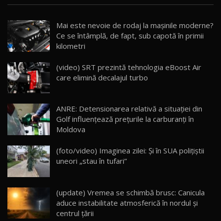
Noua Mazda CX-5 / Test Drive AutoBlog.MD
Mai este nevoie de rodaj la mașinile moderne?
14:37
15
Ce se întâmplă, de fapt, sub capotă în primii
kilometri
Cum merge? Škoda Octavia 4×4 DSG facelift //
AutoBlogMD
(video) SRT prezintă tehnologia eBoost Air
16
13:10
care elimină decalajul turbo
Lotus Eletre R / Test Drive AutoBlog.MD
20:06
17
ANRE: Detensionarea relativă a situației din
Golf influențează prețurile la carburanți în
Moldova
Va fi modelul nr.1 BYD în Moldova? BYD Seal U
DM-i / Test Drive AutoBlog.MD
18
(foto/video) Imaginea zilei: Și în SUA polițiștii
30:08
uneori „stau în tufari”
Noul Geely EX5 EM-i care a cucerit Moldova
înainte să ajungă în showroom / Test Drive
19
23:36
AutoBlog.MD
(update) Vremea se schimbă brusc: Canicula
aduce instabilitate atmosferică în nordul și
Noul ZEEKR 7X / Test Drive AutoBlog.MD
centrul țării
29:08
20