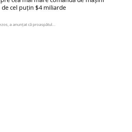
, de cel puţin $4 miliarde
Bezos, a anunţat că proaspătul
…