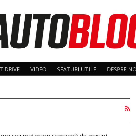
T DRIVE
VIDEO
SFATURI UTILE
DESPRE NO
pre cea mai mare comandă de maşini