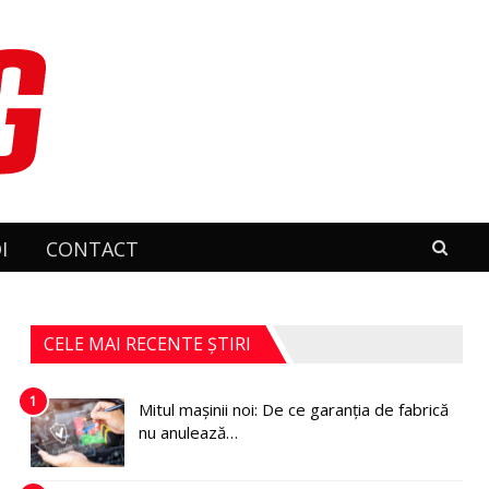
I
CONTACT
CELE MAI RECENTE ȘTIRI
1
Mitul mașinii noi: De ce garanția de fabrică
nu anulează…