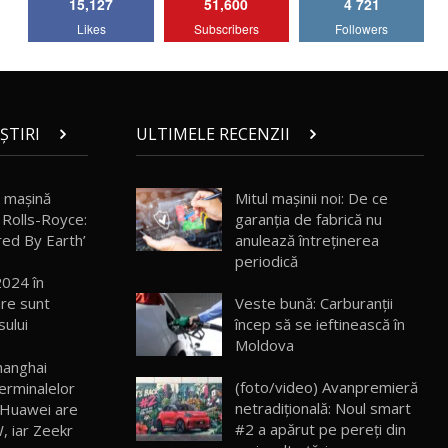
15,127
51,600
4 721
Lotus Emira Turbo SE / Test Drive
Likes
Subscribers
Followers
AutoBlog.MD
7
24:06
Noul Škoda Kodiaq RS / Test Drive
AutoBlog.MD în premieră națională
8
15:08
ȘTIRI
ULTIMELE RECENZII
Noul Geely EX2 / Test Drive AutoBlog.MD
15:22
9
ă maşină
Mitul mașinii noi: De ce
 Rolls-Royce:
garanția de fabrică nu
red By Earth’
anulează întreținerea
Mercedes-AMG E 53 HYBRID 4MATIC+ /
periodică
Test Drive AutoBlog.MD
10
2024 în
16:27
Veste bună: Carburanții
are sunt
încep să se ieftinească în
sului
Noul Volvo ES90 / Test Drive AutoBlog.MD
Moldova
27:58
11
hanghai
(foto/video) Avanpremieră
terminalelor
netradițională: Noul smart
 Huawei are
Noul MG HS / Test Drive AutoBlog.MD
16:48
12
#2 a apărut pe pereți din
, iar Zeekr