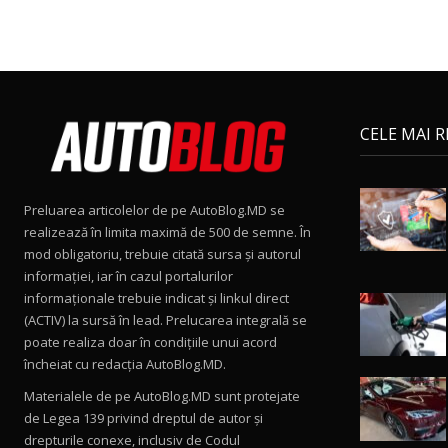
CELE MAI 
Preluarea articolelor de pe AutoBlog.MD se
realizează în limita maximă de 500 de semne. În
mod obligatoriu, trebuie citată sursa și autorul
informației, iar în cazul portalurilor
informaționale trebuie indicat și linkul direct
(ACTIV) la sursă în lead. Prelucarea integrală se
poate realiza doar în condițiile unui acord
încheiat cu redacţia AutoBlog.MD.
Materialele de pe AutoBlog.MD sunt protejate
de Legea 139 privind dreptul de autor și
drepturile conexe, inclusiv de Codul