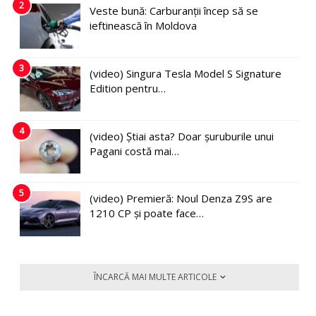
2
Veste bună: Carburanții încep să se
ieftinească în Moldova
3
(video) Singura Tesla Model S Signature
Edition pentru…
4
(video) Știai asta? Doar șuruburile unui
Pagani costă mai…
5
(video) Premieră: Noul Denza Z9S are
1210 CP și poate face…
ÎNCARCĂ MAI MULTE ARTICOLE