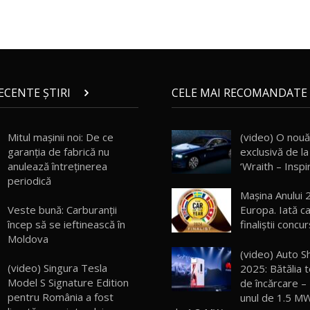
RECENTE ȘTIRI
CELE MAI RECOMANDATE 
Mitul mașinii noi: De ce
(video) O nou
garanția de fabrică nu
exclusivă de la
anulează întreținerea
‘Wraith – Inspi
periodică
Mașina Anului 
Veste bună: Carburanții
Europa. Iată c
încep să se ieftinească în
finaliștii concur
Moldova
(video) Auto S
(video) Singura Tesla
2025: Bătălia 
Model S Signature Edition
de încărcare –
pentru România a fost
unul de 1.5 MW