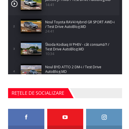
14:41
Noul Toyota RAV4 Hybrid GR SPORT AWD-i
/ Test Drive AutoBlog.MD
2
24:41
Škoda Kodiaq iV PHEV - cât consumă?! /
Test Drive AutoBlog.MD
3
10:34
Noul BYD ATTO 2 DM-i / Test Drive
AutoBlog.MD
4
17:35
Noul Mercedes-Benz S-Class facelift (S 580
REȚELE DE SOCIALIZARE
4MATIC V223) / Test Drive AutoBlog.MD
5
27:33
HAVAL H5 / Test Drive AutoBlog.MD
11:58
6