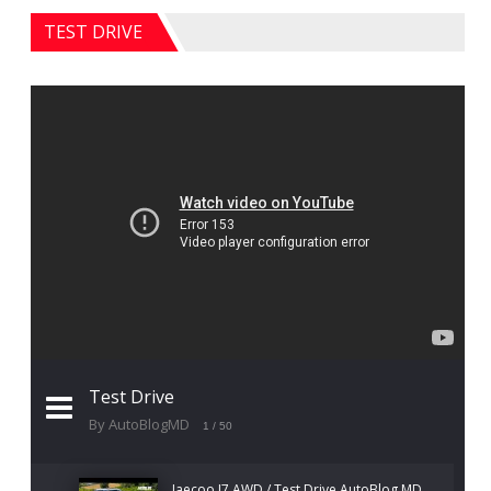
TEST DRIVE
Test Drive
By AutoBlogMD
1
/ 50
Jaecoo J7 AWD / Test Drive AutoBlog.MD