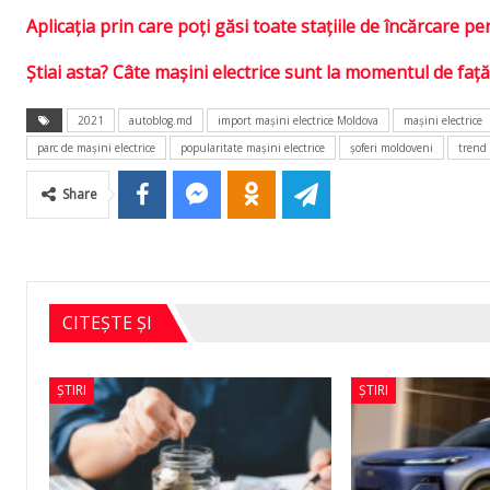
Aplicaţia prin care poţi găsi toate staţiile de încărcare 
Ştiai asta? Câte maşini electrice sunt la momentul de faţ
2021
autoblog.md
import mașini electrice Moldova
maşini electrice
parc de mașini electrice
popularitate maşini electrice
șoferi moldoveni
trend
Share
CITEȘTE ȘI
ȘTIRI
ȘTIRI