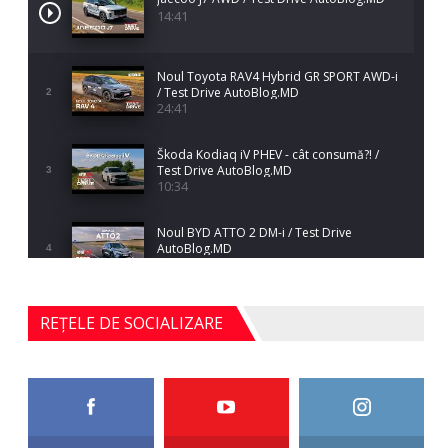
14:41
Noul Toyota RAV4 Hybrid GR SPORT AWD-i
/ Test Drive AutoBlog.MD
2
24:41
Škoda Kodiaq iV PHEV - cât consumă?! /
Test Drive AutoBlog.MD
3
10:34
Noul BYD ATTO 2 DM-i / Test Drive
AutoBlog.MD
4
17:35
Noul Mercedes-Benz S-Class facelift (S 580
REȚELE DE SOCIALIZARE
4MATIC V223) / Test Drive AutoBlog.MD
5
27:33
HAVAL H5 / Test Drive AutoBlog.MD
11:58
6