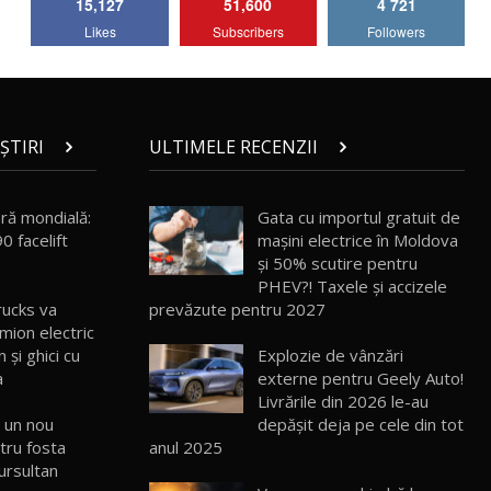
15,127
51,600
4 721
Lotus Emira Turbo SE / Test Drive
Likes
Subscribers
Followers
AutoBlog.MD
7
24:06
Noul Škoda Kodiaq RS / Test Drive
AutoBlog.MD în premieră națională
8
15:08
ȘTIRI
ULTIMELE RECENZII
Noul Geely EX2 / Test Drive AutoBlog.MD
15:22
9
ră mondială:
Gata cu importul gratuit de
0 facelift
mașini electrice în Moldova
și 50% scutire pentru
Mercedes-AMG E 53 HYBRID 4MATIC+ /
PHEV?! Taxele și accizele
Test Drive AutoBlog.MD
10
prevăzute pentru 2027
rucks va
16:27
mion electric
Explozie de vânzări
 şi ghici cu
Noul Volvo ES90 / Test Drive AutoBlog.MD
externe pentru Geely Auto!
a
27:58
11
Livrările din 2026 le-au
depășit deja pe cele din tot
ă un nou
anul 2025
tru fosta
Noul MG HS / Test Drive AutoBlog.MD
16:48
12
Nursultan