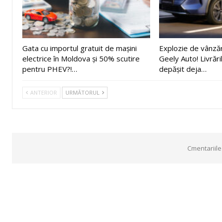
Gata cu importul gratuit de mașini
Explozie de vânză
electrice în Moldova și 50% scutire
Geely Auto! Livrări
pentru PHEV?!…
depășit deja…
ANTERIOR
URMĂTORUL
Cmentariile