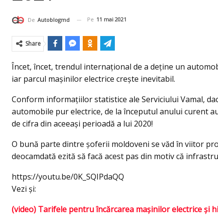
Pe
11 mai 2021
De
Autoblogmd
Share
Încet, încet, trendul internațional de a deține un automob
iar parcul mașinilor electrice crește inevitabil.
Conform informațiilor statistice ale Serviciului Vamal, da
automobile pur electrice, de la începutul anului curent au 
de cifra din aceeași perioadă a lui 2020!
O bună parte dintre șoferii moldoveni se văd în viitor prop
deocamdată ezită să facă acest pas din motiv că infrastru
https://youtu.be/0K_SQIPdaQQ
Vezi și:
(video) Tarifele pentru încărcarea maşinilor electrice şi 