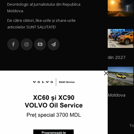
Deontologic al Jurnalistului din Republica
Moldova.
De către cititori, like-urile şi share-urile
articolelor SUNT SALUTATE!
din 2027
×
Moldova
To