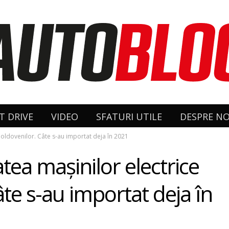
T DRIVE
VIDEO
SFATURI UTILE
DESPRE NO
 moldovenilor. Câte s-au importat deja în 2021
tea mașinilor electrice
âte s-au importat deja în