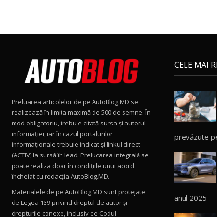
CELE MAI 
Preluarea articolelor de pe AutoBlog.MD se
realizează în limita maximă de 500 de semne. În
mod obligatoriu, trebuie citată sursa și autorul
informației, iar în cazul portalurilor
prevăzute p
informaționale trebuie indicat și linkul direct
(ACTIV) la sursă în lead. Prelucarea integrală se
poate realiza doar în condițiile unui acord
încheiat cu redacţia AutoBlog.MD.
Materialele de pe AutoBlog.MD sunt protejate
anul 2025
de Legea 139 privind dreptul de autor și
drepturile conexe, inclusiv de Codul