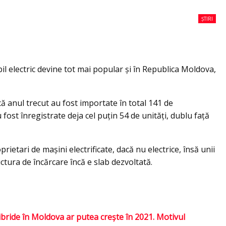
ȘTIRI
il electric devine tot mai popular și în Republica Moldova,
că anul trecut au fost importate în total 141 de
fost înregistrate deja cel puțin 54 de unități, dublu față
rietari de mașini electrificate, dacă nu electrice, însă unii
ctura de încărcare încă e slab dezvoltată.
hibride în Moldova ar putea creşte în 2021. Motivul