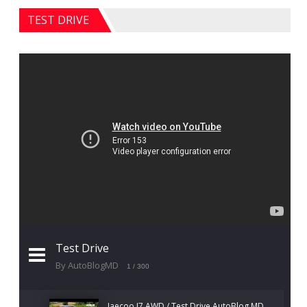
TEST DRIVE
Test Drive
By AutoBlogMD
1
/ 300
Jaecoo J7 AWD / Test Drive AutoBlog.MD