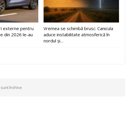
ri externe pentru
Vremea se schimbă brusc: Canicula
le din 2026 le-au
aduce instabilitate atmosferică în
nordul și…
 sunt închise