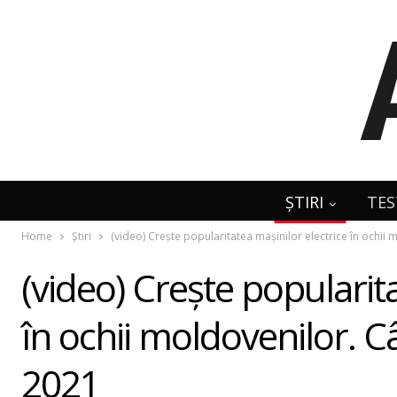
ȘTIRI
TES
Home
Știri
(video) Crește popularitatea mașinilor electrice în ochii
(video) Crește popularita
în ochii moldovenilor. C
2021