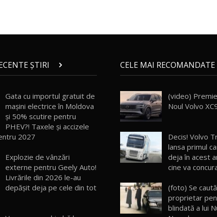
RECENTE ȘTIRI
CELE MAI RECOMANDATE 
Gata cu importul gratuit de
(video) Premie
mașini electrice în Moldova
Noul Volvo XC9
și 50% scutire pentru
PHEV?! Taxele și accizele
entru 2027
Decis! Volvo T
lansa primul ca
Explozie de vânzări
deja în acest an
externe pentru Geely Auto!
cine va concur
Livrările din 2026 le-au
depășit deja pe cele din tot
(foto) Se caut
proprietar pen
blindată a lui 