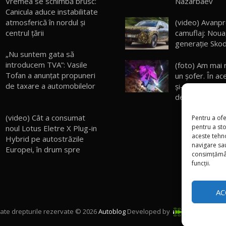
Vremea se schimbă brusc:
Nazarbaev
Canicula aduce instabilitate
atmosferică în nordul și
(video) Avanp
centrul țării
camuflaj: Noua
generaţie Sko
„Nu suntem gata să
introducem TVA”: Vasile
(foto) Am mai 
Tofan a anunțat propuneri
un şofer. În a
de taxare a automobilelor
şi-a pierdut vi
de 30 de ani l
(video) Cât a consumat
Pentru a ofe
pentru a st
noul Lotus Eletre X Plug-in
aceste tehn
Hybrid pe autostrăzile
navigare sau
Europei, în drum spre
consimțămân
funcții.
AC
ate drepturile rezervate © 2026
Autoblog
Developed by