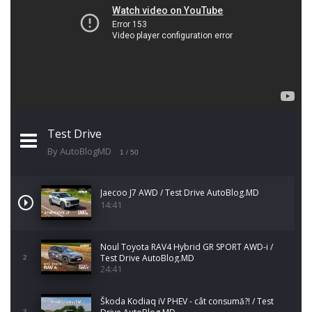
Test Drive
By AutoBlogMD
1
/ 50
Jaecoo J7 AWD / Test Drive AutoBlog.MD
14:41
Noul Toyota RAV4 Hybrid GR SPORT AWD-i /
Test Drive AutoBlog.MD
2
24:41
Škoda Kodiaq iV PHEV - cât consumă?! / Test
3