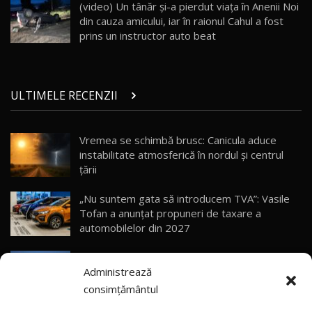
AutoBlog.MD
26
(video) Un tânăr şi-a pierdut viaţa în Anenii Noi
10:57
din cauza amicului, iar în raionul Cahul a fost
prins un instructor auto beat
Test Drive: Noile modele FENDT! Cum e să
conduci un tractor?!
27
22:49
ULTIMELE RECENZII
Noul Geely Monjaro 2025! Mai ieftin și mai
dotat / Test Drive AutoBlog.MD
28
23:05
Vremea se schimbă brusc: Canicula aduce
instabilitate atmosferică în nordul și centrul
ZEEKR 9X - PRIMUL TEST DRIVE ÎN ROMÂNĂ!
CUM SE CONDUCE?
29
țării
33:40
„Nu suntem gata să introducem TVA”: Vasile
Primele impresii despre BYD Seal U DM-i,
Tofan a anunțat propuneri de taxare a
Sealion 7 și Seal 5 DM-i / Test Drive
30
automobilelor din 2027
10:58
AutoBlog.MD
(video) Cât a consumat noul Lotus Eletre X
Noua Toyota Corolla Cross facelift / Test Drive
Administrează
Plug-in Hybrid pe autostrăzile Europei, în
AutoBlog.MD
31
13:56
drum spre Moldova
consimțământul