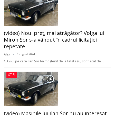
(video) Noul preț, mai atrăgător? Volga lui
Miron Șor s-a vândut în cadrul licitației
repetate
Alex
6 august 2024
GAZ-ul pe care Ilan Șor l-a moștenit de la tatăl său, confiscat de
…
ȘTIRI
(video) Mașinile lui Ilan Șor nu au interesat