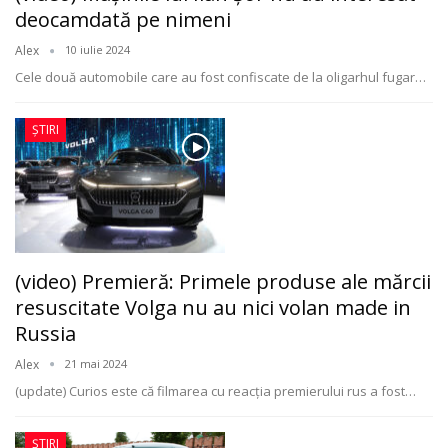
deocamdată pe nimeni
Alex
10 iulie 2024
Cele două automobile care au fost confiscate de la oligarhul fugar
…
ȘTIRI
(video) Premieră: Primele produse ale mărcii
resuscitate Volga nu au nici volan made in
Russia
Alex
21 mai 2024
(update) Curios este că filmarea cu reacția premierului rus a fost
…
ȘTIRI