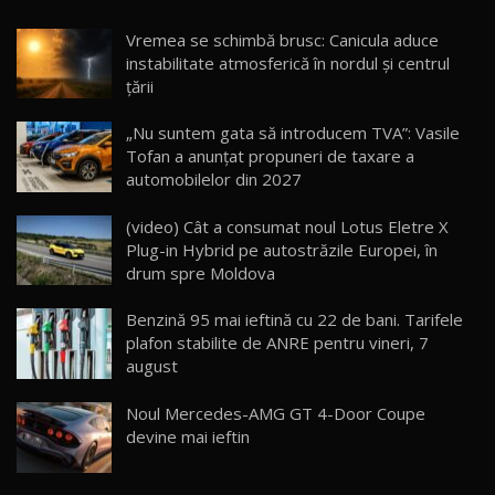
Noua Mazda CX-5 / Test Drive AutoBlog.MD
Vremea se schimbă brusc: Canicula aduce
14:37
15
instabilitate atmosferică în nordul și centrul
țării
Cum merge? Škoda Octavia 4×4 DSG facelift //
AutoBlogMD
„Nu suntem gata să introducem TVA”: Vasile
16
13:10
Tofan a anunțat propuneri de taxare a
automobilelor din 2027
Lotus Eletre R / Test Drive AutoBlog.MD
20:06
17
(video) Cât a consumat noul Lotus Eletre X
Plug-in Hybrid pe autostrăzile Europei, în
drum spre Moldova
Va fi modelul nr.1 BYD în Moldova? BYD Seal U
DM-i / Test Drive AutoBlog.MD
18
Benzină 95 mai ieftină cu 22 de bani. Tarifele
30:08
plafon stabilite de ANRE pentru vineri, 7
august
Noul Geely EX5 EM-i care a cucerit Moldova
înainte să ajungă în showroom / Test Drive
19
23:36
AutoBlog.MD
Noul Mercedes-AMG GT 4-Door Coupe
devine mai ieftin
Noul ZEEKR 7X / Test Drive AutoBlog.MD
29:08
20