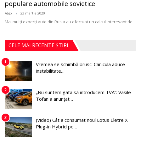
populare automobile sovietice
Alex
23 martie 2020
Mai mulți experți auto din Rusia au efectuat un calcul interesant de
…
CELE MAI RECENTE ȘTIRI
1
Vremea se schimbă brusc: Canicula aduce
instabilitate…
2
„Nu suntem gata să introducem TVA”: Vasile
Tofan a anunțat…
3
(video) Cât a consumat noul Lotus Eletre X
Plug-in Hybrid pe…