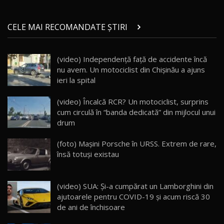
Micul BYD Dolphin Surf / Test Drive
CELE MAI RECOMANDATE ȘTIRI
AutoBlog.MD
21
16:59
(video) Independenţă faţă de accidente încă
Noua Mazda 6e / Test Drive AutoBlog.MD
nu avem. Un motociclist din Chişinău a ajuns
26:59
22
ieri la spital
Lynk & Co 01 / Test Drive AutoBlog.MD
(video) Încalcă RCR? Un motociclist, surprins
25:19
23
cum circulă în “banda dedicată” din mijlocul unui
drum
ZEEKR 009: Cel mai Performant și Confortabil
(foto) Maşini Porsche în URSS. Extrem de rare,
Van Electric Testat în Moldova / AutoBlog.MD
24
însă totuşi existau
26:38
Land Rover Defender OCTA Edition One: Cel
(video) SUA: Şi-a cumpărat un Lamborghini din
mai Exclusiv și Puternic Defender Testat în
25
32:21
Moldova
ajutoarele pentru COVID-19 şi acum riscă 30
de ani de închisoare
Porsche 911 Spirit 70 / Test Drive