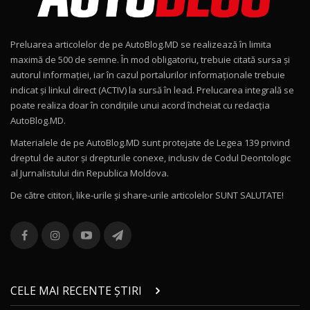
Noul Geely EX2 / Test Drive AutoBlog.MD
15:22
9
Preluarea articolelor de pe AutoBlog.MD se realizează în limita
Mercedes-AMG E 53 HYBRID 4MATIC+ / Test
maximă de 500 de semne. În mod obligatoriu, trebuie citată sursa și
Drive AutoBlog.MD
10
autorul informației, iar în cazul portalurilor informaționale trebuie
16:27
indicat și linkul direct (ACTIV) la sursă în lead. Prelucarea integrală se
poate realiza doar în condițiile unui acord încheiat cu redacţia
Noul Volvo ES90 / Test Drive AutoBlog.MD
AutoBlog.MD.
27:58
11
Materialele de pe AutoBlog.MD sunt protejate de Legea 139 privind
dreptul de autor și drepturile conexe, inclusiv de Codul Deontologic
Noul MG HS / Test Drive AutoBlog.MD
al Jurnalistului din Republica Moldova.
16:48
12
De către cititori, like-urile şi share-urile articolelor SUNT SALUTATE!
ROX 01: Test drive cu noul SUV chinezesc care
combină aventura cu luxul / AutoBlog.MD
13
36:08
ZEEKR 9X în Moldova: Am condus gigantul
chinez care face lumea să se întoarcă după el
14
CELE MAI RECENTE ȘTIRI
17:27
/ AutoBlog.MD