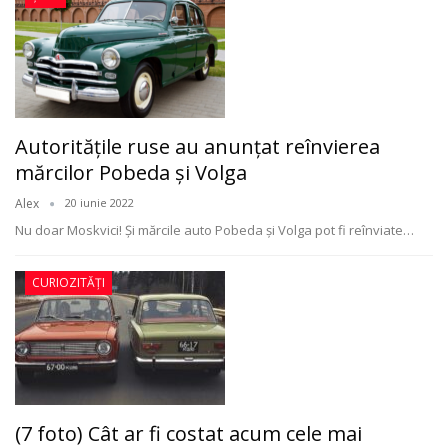
Autorităţile ruse au anunţat reînvierea
mărcilor Pobeda şi Volga
Alex
20 iunie 2022
Nu doar Moskvici! Şi mărcile auto Pobeda şi Volga pot fi reînviate
…
CURIOZITĂȚI
(7 foto) Cât ar fi costat acum cele mai