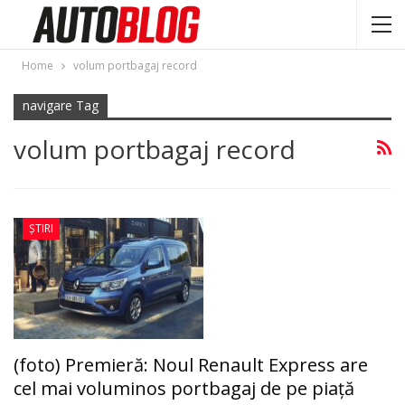
Home
volum portbagaj record
navigare Tag
volum portbagaj record
ȘTIRI
(foto) Premieră: Noul Renault Express are
cel mai voluminos portbagaj de pe piaţă