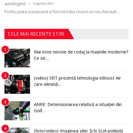
autoblogmd
9 aprilie 2021
Pentru piaţa europeană a fost introdus recent un nou Renault
…
CELE MAI RECENTE ȘTIRI
1
Mai este nevoie de rodaj la mașinile moderne?
Ce se…
2
(video) SRT prezintă tehnologia eBoost Air
care elimină…
3
ANRE: Detensionarea relativă a situației din
Golf…
4
(foto/video) Imaginea zilei: Și în SUA polițiștii