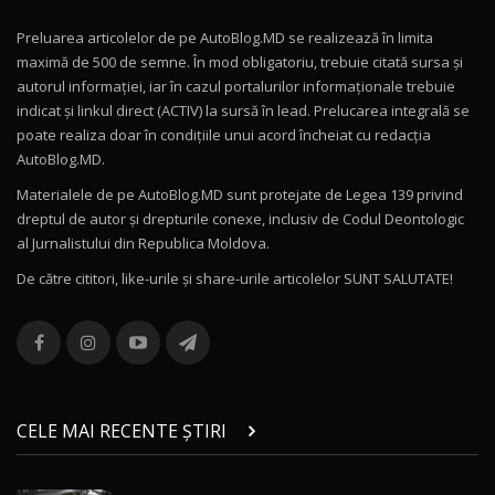
Preluarea articolelor de pe AutoBlog.MD se realizează în limita
Mercedes-AMG E 53 HYBRID 4MATIC+ / Test
maximă de 500 de semne. În mod obligatoriu, trebuie citată sursa și
Drive AutoBlog.MD
10
autorul informației, iar în cazul portalurilor informaționale trebuie
16:27
indicat și linkul direct (ACTIV) la sursă în lead. Prelucarea integrală se
poate realiza doar în condițiile unui acord încheiat cu redacţia
Noul Volvo ES90 / Test Drive AutoBlog.MD
AutoBlog.MD.
27:58
11
Materialele de pe AutoBlog.MD sunt protejate de Legea 139 privind
dreptul de autor și drepturile conexe, inclusiv de Codul Deontologic
Noul MG HS / Test Drive AutoBlog.MD
al Jurnalistului din Republica Moldova.
16:48
12
De către cititori, like-urile şi share-urile articolelor SUNT SALUTATE!
ROX 01: Test drive cu noul SUV chinezesc care
combină aventura cu luxul / AutoBlog.MD
13
36:08
ZEEKR 9X în Moldova: Am condus gigantul
chinez care face lumea să se întoarcă după el
14
CELE MAI RECENTE ȘTIRI
17:27
/ AutoBlog.MD
Noua Mazda CX-5 / Test Drive AutoBlog.MD