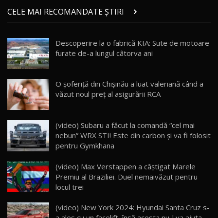
Micul BYD Dolphin Surf / Test Drive
CELE MAI RECOMANDATE ȘTIRI
AutoBlog.MD
21
16:59
Descoperire la o fabrică KIA: Sute de motoare
Noua Mazda 6e / Test Drive AutoBlog.MD
furate de-a lungul câtorva ani
26:59
22
Lynk & Co 01 / Test Drive AutoBlog.MD
O şoferiţă din Chişinău a luat valeriană când a
25:19
23
văzut noul preţ al asigurării RCA
ZEEKR 009: Cel mai Performant și Confortabil
(video) Subaru a făcut la comandă “cel mai
Van Electric Testat în Moldova / AutoBlog.MD
24
nebun” WRX STI! Este din carbon şi va fi folosit
26:38
pentru Gymkhana
Land Rover Defender OCTA Edition One: Cel
(video) Max Verstappen a câștigat Marele
mai Exclusiv și Puternic Defender Testat în
25
32:21
Moldova
Premiu al Braziliei. Duel nemaivăzut pentru
locul trei
Porsche 911 Spirit 70 / Test Drive
AutoBlog.MD
26
(video) New York 2024: Hyundai Santa Cruz s-
10:57
a ales cu un facelift, însă acesta nu-l va ajuta