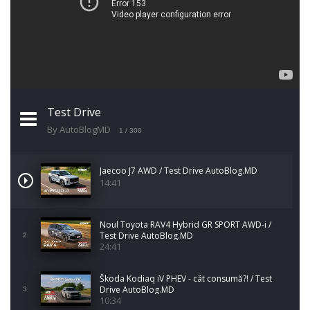
Test Drive
By AutoBlogMD
1
/ 300
Jaecoo J7 AWD / Test Drive AutoBlog.MD
14:41
Noul Toyota RAV4 Hybrid GR SPORT AWD-i /
Test Drive AutoBlog.MD
2
24:41
Škoda Kodiaq iV PHEV - cât consumă?! / Test
Drive AutoBlog.MD
3
10:34