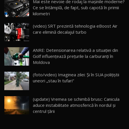
Mai este nevoie de rodaj la mașinile moderne?
14:37
15
Ce se întâmplă, de fapt, sub capotă în primii
kilometri
Cum merge? Škoda Octavia 4×4 DSG facelift //
AutoBlogMD
(video) SRT prezintă tehnologia eBoost Air
16
13:10
care elimină decalajul turbo
Lotus Eletre R / Test Drive AutoBlog.MD
20:06
17
ANRE: Detensionarea relativă a situației din
Golf influențează prețurile la carburanți în
Moldova
Va fi modelul nr.1 BYD în Moldova? BYD Seal U
DM-i / Test Drive AutoBlog.MD
18
(foto/video) Imaginea zilei: Și în SUA polițiștii
30:08
uneori „stau în tufari”
Noul Geely EX5 EM-i care a cucerit Moldova
înainte să ajungă în showroom / Test Drive
19
23:36
AutoBlog.MD
(update) Vremea se schimbă brusc: Canicula
aduce instabilitate atmosferică în nordul și
Noul ZEEKR 7X / Test Drive AutoBlog.MD
centrul țării
29:08
20