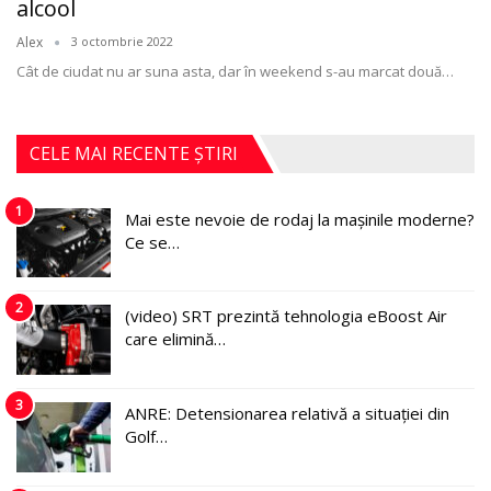
alcool
Alex
3 octombrie 2022
Cât de ciudat nu ar suna asta, dar în weekend s-au marcat două
…
CELE MAI RECENTE ȘTIRI
1
Mai este nevoie de rodaj la mașinile moderne?
Ce se…
2
(video) SRT prezintă tehnologia eBoost Air
care elimină…
3
ANRE: Detensionarea relativă a situației din
Golf…