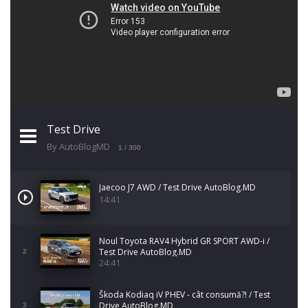
Test Drive
By AutoBlogMD
1
/ 300
Jaecoo J7 AWD / Test Drive AutoBlog.MD
14:41
Noul Toyota RAV4 Hybrid GR SPORT AWD-i /
Test Drive AutoBlog.MD
2
24:41
Škoda Kodiaq iV PHEV - cât consumă?! / Test
Drive AutoBlog.MD
3