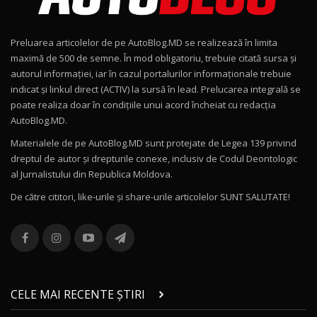
Noul Geely EX2 / Test Drive AutoBlog.MD
15:22
9
Preluarea articolelor de pe AutoBlog.MD se realizează în limita
Mercedes-AMG E 53 HYBRID 4MATIC+ / Test
maximă de 500 de semne. În mod obligatoriu, trebuie citată sursa și
Drive AutoBlog.MD
10
autorul informației, iar în cazul portalurilor informaționale trebuie
16:27
indicat și linkul direct (ACTIV) la sursă în lead. Prelucarea integrală se
poate realiza doar în condițiile unui acord încheiat cu redacţia
Noul Volvo ES90 / Test Drive AutoBlog.MD
AutoBlog.MD.
27:58
11
Materialele de pe AutoBlog.MD sunt protejate de Legea 139 privind
dreptul de autor și drepturile conexe, inclusiv de Codul Deontologic
Noul MG HS / Test Drive AutoBlog.MD
al Jurnalistului din Republica Moldova.
16:48
12
De către cititori, like-urile şi share-urile articolelor SUNT SALUTATE!
ROX 01: Test drive cu noul SUV chinezesc care
combină aventura cu luxul / AutoBlog.MD
13
36:08
ZEEKR 9X în Moldova: Am condus gigantul
chinez care face lumea să se întoarcă după el
14
CELE MAI RECENTE ȘTIRI
17:27
/ AutoBlog.MD