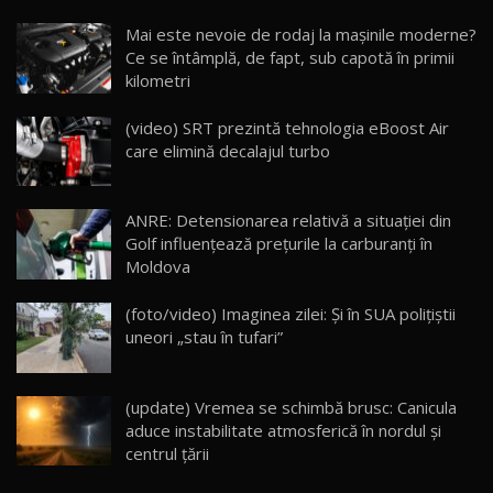
Noua Mazda CX-5 / Test Drive AutoBlog.MD
Mai este nevoie de rodaj la mașinile moderne?
14:37
15
Ce se întâmplă, de fapt, sub capotă în primii
kilometri
Cum merge? Škoda Octavia 4×4 DSG facelift //
AutoBlogMD
(video) SRT prezintă tehnologia eBoost Air
16
13:10
care elimină decalajul turbo
Lotus Eletre R / Test Drive AutoBlog.MD
20:06
17
ANRE: Detensionarea relativă a situației din
Golf influențează prețurile la carburanți în
Moldova
Va fi modelul nr.1 BYD în Moldova? BYD Seal U
DM-i / Test Drive AutoBlog.MD
18
(foto/video) Imaginea zilei: Și în SUA polițiștii
30:08
uneori „stau în tufari”
Noul Geely EX5 EM-i care a cucerit Moldova
înainte să ajungă în showroom / Test Drive
19
23:36
AutoBlog.MD
(update) Vremea se schimbă brusc: Canicula
aduce instabilitate atmosferică în nordul și
Noul ZEEKR 7X / Test Drive AutoBlog.MD
centrul țării
29:08
20