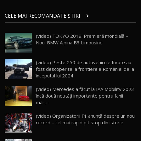
Micul BYD Dolphin Surf / Test Drive
CELE MAI RECOMANDATE ȘTIRI
AutoBlog.MD
21
16:59
(video) TOKYO 2019: Premieră mondială –
Noua Mazda 6e / Test Drive AutoBlog.MD
Noul BMW Alpina B3 Limousine
26:59
22
Lynk & Co 01 / Test Drive AutoBlog.MD
(video) Peste 250 de autovehicule furate au
25:19
23
fost descoperite la frontierele României de la
începutul lui 2024
ZEEKR 009: Cel mai Performant și Confortabil
(video) Mercedes a făcut la IAA Mobility 2023
Van Electric Testat în Moldova / AutoBlog.MD
24
încă două noutăți importante pentru fanii
26:38
mărcii
Land Rover Defender OCTA Edition One: Cel
(video) Organizatorii F1 anunţă despre un nou
mai Exclusiv și Puternic Defender Testat în
25
32:21
Moldova
record – cel mai rapid pit stop din istorie
Porsche 911 Spirit 70 / Test Drive
AutoBlog.MD
26