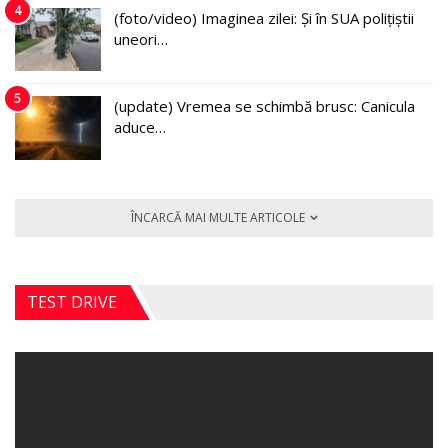
4
(foto/video) Imaginea zilei: Și în SUA polițiștii
uneori…
5
(update) Vremea se schimbă brusc: Canicula
aduce…
ÎNCARCĂ MAI MULTE ARTICOLE
TEST DRIVE