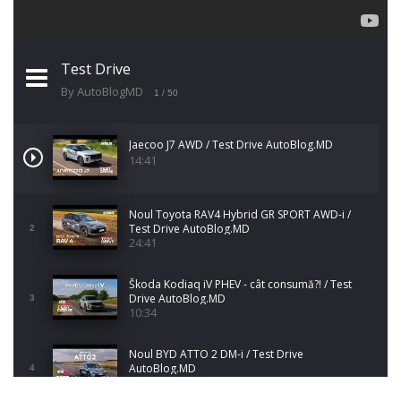
Test Drive
By AutoBlogMD
1
/ 50
Jaecoo J7 AWD / Test Drive AutoBlog.MD
14:41
Noul Toyota RAV4 Hybrid GR SPORT AWD-i /
Test Drive AutoBlog.MD
2
24:41
Škoda Kodiaq iV PHEV - cât consumă?! / Test
Drive AutoBlog.MD
3
10:34
Noul BYD ATTO 2 DM-i / Test Drive
AutoBlog.MD
4
17:35