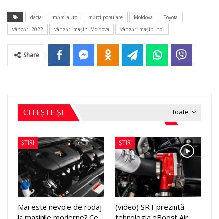
dacia
mărci auto
mărci populare
Moldova
Toyota
vânzări 2022
vânzări maşini Moldova
vânzări maşini noi
Share
CITEȘTE ȘI
Toate
ȘTIRI
ȘTIRI
Mai este nevoie de rodaj
(video) SRT prezintă
la mașinile moderne? Ce
tehnologia eBoost Air