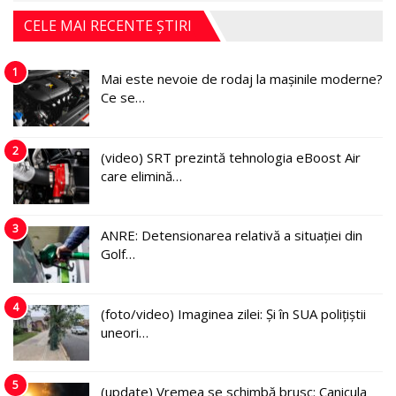
CELE MAI RECENTE ȘTIRI
1
Mai este nevoie de rodaj la mașinile moderne?
Ce se…
2
(video) SRT prezintă tehnologia eBoost Air
care elimină…
3
ANRE: Detensionarea relativă a situației din
Golf…
4
(foto/video) Imaginea zilei: Și în SUA polițiștii
uneori…
5
(update) Vremea se schimbă brusc: Canicula