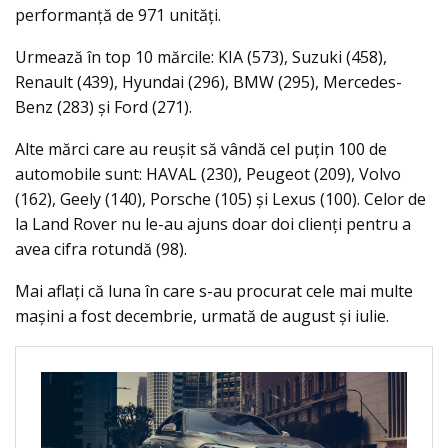
performanţă de 971 unităţi.
Urmează în top 10 mărcile: KIA (573), Suzuki (458),
Renault (439), Hyundai (296), BMW (295), Mercedes-
Benz (283) şi Ford (271).
Alte mărci care au reuşit să vândă cel puţin 100 de
automobile sunt: HAVAL (230), Peugeot (209), Volvo
(162), Geely (140), Porsche (105) şi Lexus (100). Celor de
la Land Rover nu le-au ajuns doar doi clienţi pentru a
avea cifra rotundă (98).
Mai aflaţi că luna în care s-au procurat cele mai multe
maşini a fost decembrie, urmată de august şi iulie.