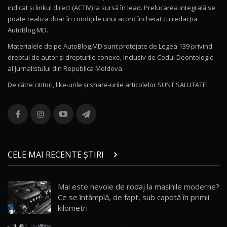
indicat și linkul direct (ACTIV) la sursă în lead. Prelucarea integrală se
poate realiza doar în condițiile unui acord încheiat cu redacţia
Noul Volvo ES90 / Test Drive AutoBlog.MD
AutoBlog.MD.
27:58
11
Materialele de pe AutoBlog.MD sunt protejate de Legea 139 privind
dreptul de autor și drepturile conexe, inclusiv de Codul Deontologic
Noul MG HS / Test Drive AutoBlog.MD
al Jurnalistului din Republica Moldova.
16:48
12
De către cititori, like-urile şi share-urile articolelor SUNT SALUTATE!
ROX 01: Test drive cu noul SUV chinezesc care
combină aventura cu luxul / AutoBlog.MD
13
36:08
ZEEKR 9X în Moldova: Am condus gigantul
chinez care face lumea să se întoarcă după el
14
CELE MAI RECENTE ȘTIRI
17:27
/ AutoBlog.MD
Noua Mazda CX-5 / Test Drive AutoBlog.MD
Mai este nevoie de rodaj la mașinile moderne?
14:37
15
Ce se întâmplă, de fapt, sub capotă în primii
kilometri
Cum merge? Škoda Octavia 4×4 DSG facelift //