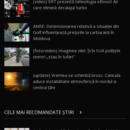
AutoBlogMD
(video) SRT prezintă tehnologia eBoost Air
16
13:10
care elimină decalajul turbo
Lotus Eletre R / Test Drive AutoBlog.MD
20:06
17
ANRE: Detensionarea relativă a situației din
Golf influențează prețurile la carburanți în
Moldova
Va fi modelul nr.1 BYD în Moldova? BYD Seal U
DM-i / Test Drive AutoBlog.MD
18
(foto/video) Imaginea zilei: Și în SUA polițiștii
30:08
uneori „stau în tufari”
Noul Geely EX5 EM-i care a cucerit Moldova
înainte să ajungă în showroom / Test Drive
19
23:36
AutoBlog.MD
(update) Vremea se schimbă brusc: Canicula
aduce instabilitate atmosferică în nordul și
Noul ZEEKR 7X / Test Drive AutoBlog.MD
centrul țării
29:08
20
Micul BYD Dolphin Surf / Test Drive
CELE MAI RECOMANDATE ȘTIRI
AutoBlog.MD
21
16:59