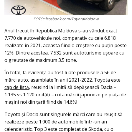
FOTO: facebook.com/ToyotaMoldova
Anul trecut în Republica Moldova s-au vândut exact
7.770 de autovehicule noi, comparativ cu cele 6.818
realizate în 2021, aceasta fiind o creştere cu puţin peste
12%. Dintre acestea, 7.532 sunt autoturisme uşoare cu
o greutate de maximum 3.5 tone.
În total, la evidenţă au fost luate produsele a 56 de
mărci auto, asamblate în anii 2021-2022.
Toyota este
cap de listă
, reuşind la limită să depăşească Dacia –
1.135 vs 1.120 unităţi – cota mărcii japoneze pe piaţa de
maşini noi din ţară fiind de 14.6%!
Toyota şi Dacia sunt singurele mărci care au reuşit să
realizeze peste 1.000 de automobile într-un an
calendaristic. Top 3 este completat de Skoda, cu o