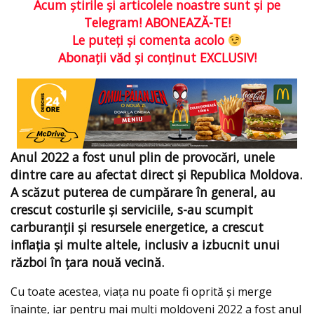
Acum ştirile şi articolele noastre sunt şi pe
Telegram! ABONEAZĂ-TE!
Le puteţi şi comenta acolo
Abonaţii văd şi conţinut EXCLUSIV!
Anul 2022 a fost unul plin de provocări, unele
dintre care au afectat direct şi Republica Moldova.
A scăzut puterea de cumpărare în general, au
crescut costurile şi serviciile, s-au scumpit
carburanții şi resursele energetice, a crescut
inflația şi multe altele, inclusiv a izbucnit unui
război în ţara nouă vecină.
Cu toate acestea, viaţa nu poate fi oprită şi merge
înainte, iar pentru mai mulţi moldoveni 2022 a fost anul