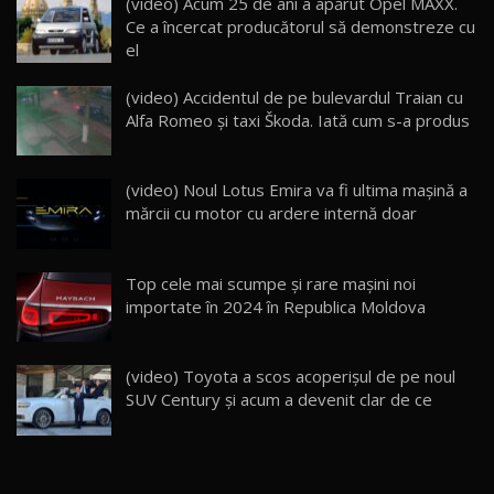
(video) Acum 25 de ani a apărut Opel MAXX.
Noua Mazda 6e / Test Drive AutoBlog.MD
Ce a încercat producătorul să demonstreze cu
26:59
22
el
Lynk & Co 01 / Test Drive AutoBlog.MD
(video) Accidentul de pe bulevardul Traian cu
25:19
23
Alfa Romeo și taxi Škoda. Iată cum s-a produs
ZEEKR 009: Cel mai Performant și Confortabil
(video) Noul Lotus Emira va fi ultima maşină a
Van Electric Testat în Moldova / AutoBlog.MD
24
mărcii cu motor cu ardere internă doar
26:38
Land Rover Defender OCTA Edition One: Cel
Top cele mai scumpe și rare mașini noi
mai Exclusiv și Puternic Defender Testat în
25
32:21
Moldova
importate în 2024 în Republica Moldova
Porsche 911 Spirit 70 / Test Drive
AutoBlog.MD
26
(video) Toyota a scos acoperișul de pe noul
10:57
SUV Century și acum a devenit clar de ce
Test Drive: Noile modele FENDT! Cum e să
conduci un tractor?!
27
22:49