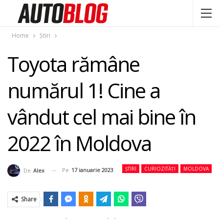
Home
Știri
Toyota rămâne
numărul 1! Cine a
vândut cel mai bine în
2022 în Moldova
ȘTIRI
CURIOZITĂȚI
MOLDOVA
Pe
17 ianuarie 2023
De
Alex
Share