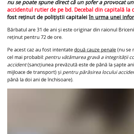
nu se poate spune direct că un şofer a provocat un 
accidentul rutier de pe bd. Decebal din capitală la 
fost reținut de polițiștii capitalei
în urma unei infor
Bărbatul are 31 de ani și este originar din raionul Bricen
reținut pentru 72 de ore.
Pe acest caz au fost intentate
două cauze penale
(nu se 
cel mai probabil:
pentru vătămarea gravă a integrităţii c
accident
(sancțiunea prevăzută este de până la şapte ani
mijloace de transport) şi
pentru părăsirea locului acciden
până la doi ani de închisoare).