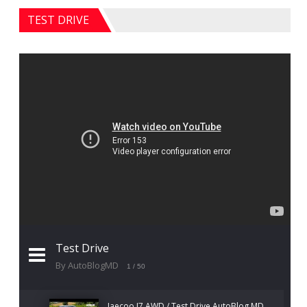
TEST DRIVE
Test Drive
By AutoBlogMD
1
/ 50
Jaecoo J7 AWD / Test Drive AutoBlog.MD