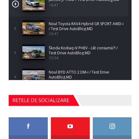
14:41
Noul Toyota RAV4 Hybrid GR SPORT AWD-i
/ Test Drive AutoBlog.MD
2
24:41
Škoda Kodiaq iV PHEV - cât consumă?! /
Test Drive AutoBlog.MD
3
10:34
Noul BYD ATTO 2 DM-i / Test Drive
AutoBlog.MD
4
17:35
Noul Mercedes-Benz S-Class facelift (S 580
REȚELE DE SOCIALIZARE
4MATIC V223) / Test Drive AutoBlog.MD
5
27:33
HAVAL H5 / Test Drive AutoBlog.MD
11:58
6