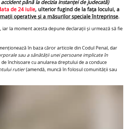
accident până la decizia instanţei de judecată)
data de 24 iulie
, ulterior fugind de la fața locului, a
mații operative și a măsurilor speciale întreprinse
.
i, iar la moment acesta depune declarații și urmează să fie
menţionează în baza căror articole din Codul Penal, dar
orporale sau a sănătăţii unei persoane implicate în
 de închisoare cu anularea dreptului de a conduce
tului rutier
(amendă, muncă în folosul comunităţii sau