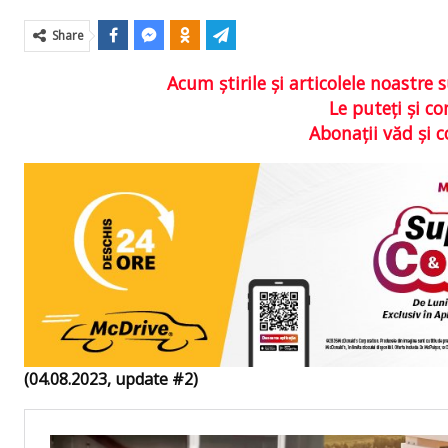
Share
Acum ştirile şi articolele noastr
Le puteţi şi 
Abonaţii văd şi 
(04.08.2023, update #2)