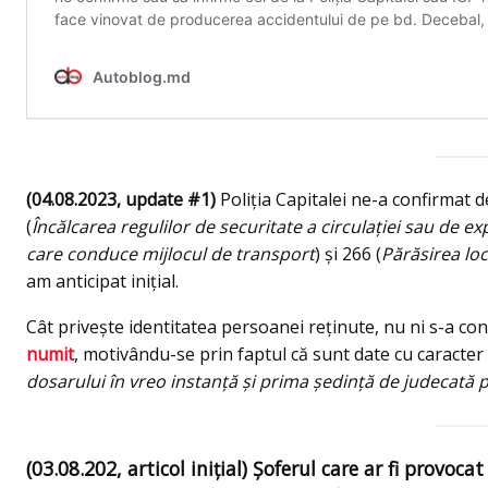
(04.08.2023, update #1)
Poliţia Capitalei ne-a confirmat 
(
Încălcarea regulilor de securitate a circulaţiei sau de 
care conduce mijlocul de transport
) şi 266 (
Părăsirea loc
am anticipat iniţial.
Cât priveşte identitatea persoanei reţinute, nu ni s-a confi
numit
, motivându-se prin faptul că sunt date cu caracter
dosarului în vreo instanță şi prima şedinţă de judecată p
(03.08.202, articol iniţial) Șoferul care ar fi provocat 