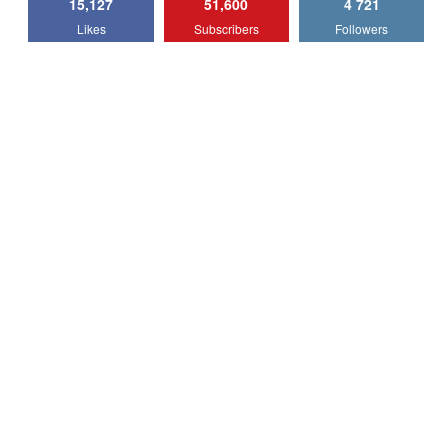
15,127
51,600
4 721
Lotus Emira Turbo SE / Test Drive
Likes
Subscribers
Followers
AutoBlog.MD
7
24:06
Noul Škoda Kodiaq RS / Test Drive
AutoBlog.MD în premieră națională
8
15:08
Noul Geely EX2 / Test Drive AutoBlog.MD
15:22
9
Mercedes-AMG E 53 HYBRID 4MATIC+ /
Test Drive AutoBlog.MD
10
16:27
Noul Volvo ES90 / Test Drive AutoBlog.MD
27:58
11
Noul MG HS / Test Drive AutoBlog.MD
16:48
12