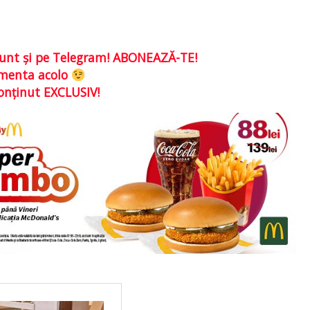
e sunt şi pe Telegram! ABONEAZĂ-TE!
comenta acolo
conţinut EXCLUSIV!