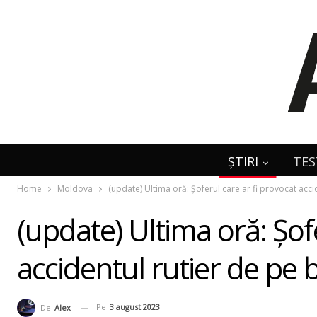
ȘTIRI
TES
Home
Moldova
(update) Ultima oră: Șoferul care ar fi provocat acci
(update) Ultima oră: Șof
accidentul rutier de pe 
Pe
3 august 2023
De
Alex