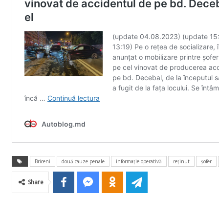
Briceni
două cauze penale
informaţie operativă
reţinut
şofer
Share