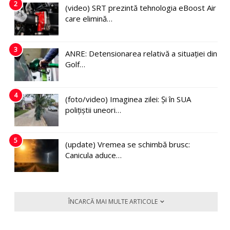
2
(video) SRT prezintă tehnologia eBoost Air
care elimină…
3
ANRE: Detensionarea relativă a situației din
Golf…
4
(foto/video) Imaginea zilei: Și în SUA
polițiștii uneori…
5
(update) Vremea se schimbă brusc:
Canicula aduce…
ÎNCARCĂ MAI MULTE ARTICOLE