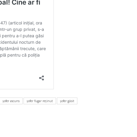
şofer ascuns
şofer fugar reţinut
şofer găsit