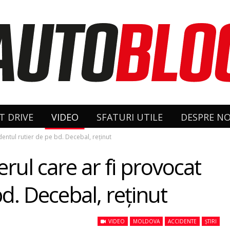
T DRIVE
VIDEO
SFATURI UTILE
DESPRE NO
dentul rutier de pe bd. Decebal, reţinut
erul care ar fi provocat
bd. Decebal, reţinut
VIDEO
MOLDOVA
ACCIDENTE
ȘTIRI