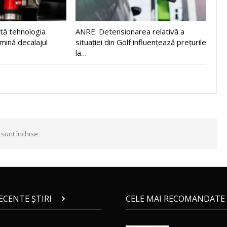
tă tehnologia
ANRE: Detensionarea relativă a
imină decalajul
situației din Golf influențează prețurile
la…
 sunt închise
RECENTE ȘTIRI
CELE MAI RECOMANDATE 