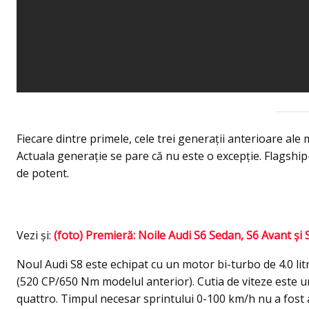
Fiecare dintre primele, cele trei generații anterioare ale
Actuala generație se pare că nu este o excepţie. Flagshi
de potent.
Vezi şi:
(foto) Premieră: Noile Audi S6 Sedan, S6 Avant şi 
Noul Audi S8 este echipat cu un motor bi-turbo de 4.0 li
(520 CP/650 Nm modelul anterior). Cutia de viteze este u
quattro. Timpul necesar sprintului 0-100 km/h nu a fost 