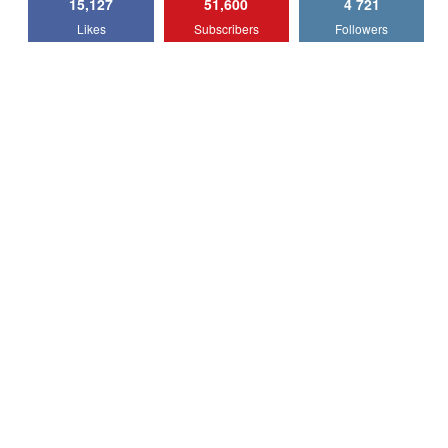
15,127
51,600
4 721
Lotus Emira Turbo SE / Test Drive
Likes
Subscribers
Followers
AutoBlog.MD
7
24:06
Noul Škoda Kodiaq RS / Test Drive
AutoBlog.MD în premieră națională
8
15:08
Noul Geely EX2 / Test Drive AutoBlog.MD
15:22
9
Mercedes-AMG E 53 HYBRID 4MATIC+ /
Test Drive AutoBlog.MD
10
16:27
Noul Volvo ES90 / Test Drive AutoBlog.MD
27:58
11
Noul MG HS / Test Drive AutoBlog.MD
16:48
12