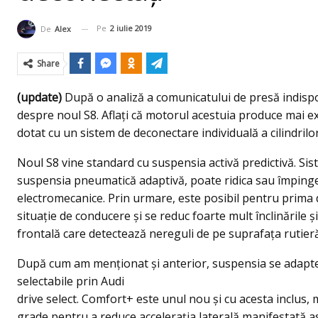
Pe
2 iulie 2019
De
Alex
Share
(update)
După o analiză a comunicatului de presă indispon
despre noul S8. Aflaţi că motorul acestuia produce mai ex
dotat cu un sistem de deconectare individuală a cilindrilo
Noul S8 vine standard cu suspensia activă predictivă. Si
suspensia pneumatică adaptivă, poate ridica sau împinge 
electromecanice. Prin urmare, este posibil pentru prima d
situație de conducere și se reduc foarte mult înclinările şi
frontală care detectează nereguli de pe suprafața rutieră
După cum am menţionat şi anterior, suspensia se adaptea
selectabile prin Audi
drive select. Comfort+ este unul nou şi cu acesta inclus, ma
grade pentru a reduce accelerația laterală manifestată a