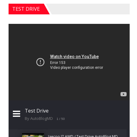
TEST DRIVE
Test Drive
By AutoBlogMD
1
/ 50
Jaecoo J7 AWD / Test Drive AutoBlog.MD