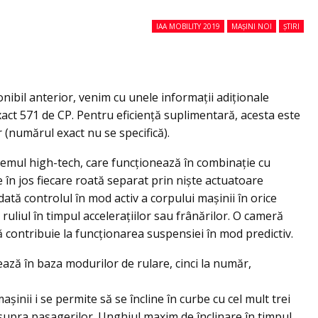
IAA MOBILITY 2019
MAȘINI NOI
ȘTIRI
ibil anterior, venim cu unele informaţii adiţionale
act 571 de CP. Pentru eficienţă suplimentară, acesta este
r (numărul exact nu se specifică).
stemul high-tech, care funcționează în combinație cu
în jos fiecare roată separat prin nişte actuatoare
ată controlul în mod activ a corpului maşinii în orice
 ruliul în timpul accelerațiilor sau frânărilor. O cameră
 contribuie la funcţionarea suspensiei în mod predictiv.
ză în baza modurilor de rulare, cinci la număr,
şinii i se permite să se încline în curbe cu cel mult trei
supra pasagerilor. Unghiul maxim de înclinare în timpul