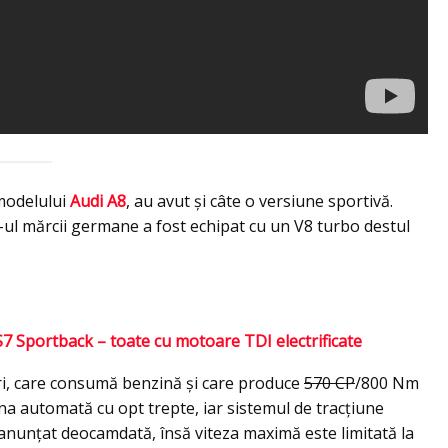
 modelului
Audi A8
, au avut şi câte o versiune sportivă.
p-ul mărcii germane a fost echipat cu un V8 turbo destul
S7 Sportback – toate cu motoare TDI electrificate
tri, care consumă benzină şi care produce
570 CP
/800 Nm
na automată cu opt trepte, iar sistemul de tracţiune
anunţat deocamdată, însă viteza maximă este limitată la