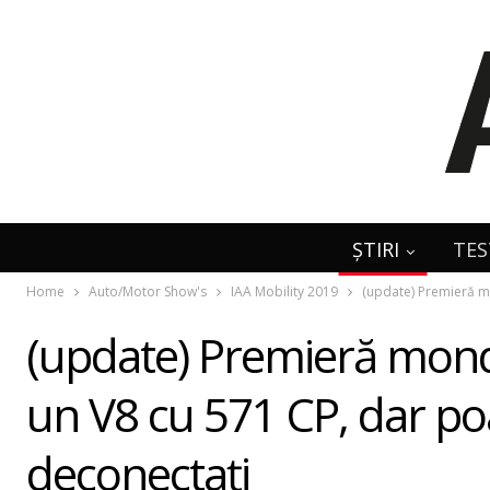
ȘTIRI
TES
Home
Auto/Motor Show's
IAA Mobility 2019
(update) Premieră mo
(update) Premieră mondi
un V8 cu 571 CP, dar poat
deconectaţi