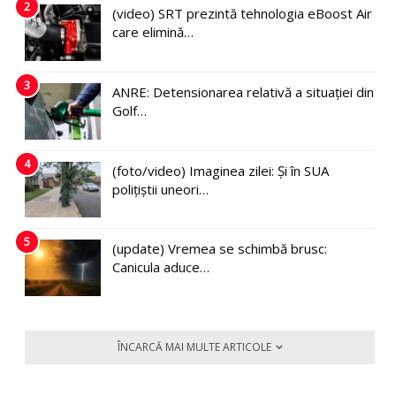
2
(video) SRT prezintă tehnologia eBoost Air
care elimină…
3
ANRE: Detensionarea relativă a situației din
Golf…
4
(foto/video) Imaginea zilei: Și în SUA
polițiștii uneori…
5
(update) Vremea se schimbă brusc:
Canicula aduce…
ÎNCARCĂ MAI MULTE ARTICOLE