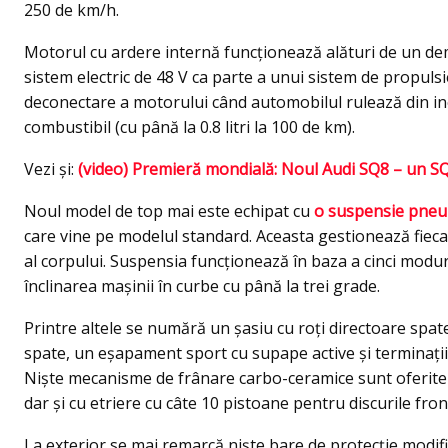
250 de km/h.
Motorul cu ardere internă funcţionează alături de un dem
sistem electric de 48 V ca parte a unui sistem de propulsie
deconectare a motorului când automobilul rulează din in
combustibil (cu până la 0.8 litri la 100 de km).
Vezi şi:
(video) Premieră mondială: Noul Audi SQ8 – un SQ7
Noul model de top mai este echipat cu
o suspensie pneum
care vine pe modelul standard. Aceasta gestionează fieca
al corpului. Suspensia funcţionează în baza a cinci modur
înclinarea mașinii în curbe cu până la trei grade.
Printre altele se numără un şasiu cu roţi directoare spate,
spate, un eşapament sport cu supape active şi terminaţii 
Nişte mecanisme de frânare carbo-ceramice sunt oferite c
dar şi cu etriere cu câte 10 pistoane pentru discurile fron
La exterior se mai remarcă nişte bare de protecţie modifica