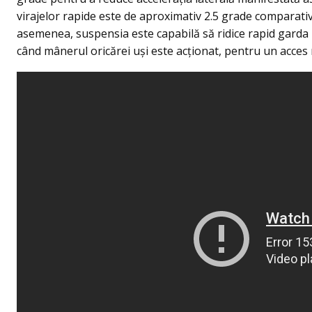
virajelor rapide este de aproximativ 2.5 grade comparativ
asemenea, suspensia este capabilă să ridice rapid garda l
când mânerul oricărei uşi este acţionat, pentru un acces 