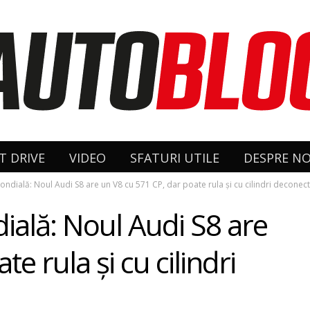
T DRIVE
VIDEO
SFATURI UTILE
DESPRE NO
ndială: Noul Audi S8 are un V8 cu 571 CP, dar poate rula şi cu cilindri deconect
ală: Noul Audi S8 are
e rula şi cu cilindri