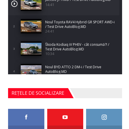
14:41
Noul Toyota RAV4 Hybrid GR SPORT AWD-i
/ Test Drive AutoBlog.MD
2
24:41
Škoda Kodiaq iV PHEV - cât consumă?! /
Test Drive AutoBlog.MD
3
10:34
Noul BYD ATTO 2 DM-i / Test Drive
AutoBlog.MD
4
17:35
Noul Mercedes-Benz S-Class facelift (S 580
REȚELE DE SOCIALIZARE
4MATIC V223) / Test Drive AutoBlog.MD
5
27:33
HAVAL H5 / Test Drive AutoBlog.MD
11:58
6