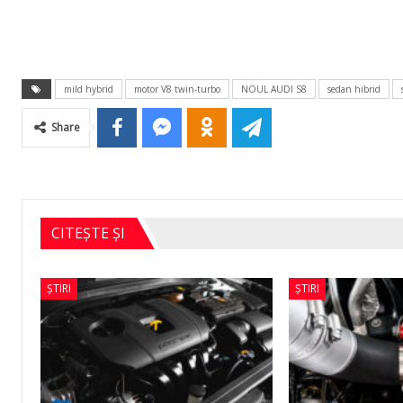
mild hybrid
motor V8 twin-turbo
NOUL AUDI S8
sedan hibrid
Share
CITEȘTE ȘI
ȘTIRI
ȘTIRI