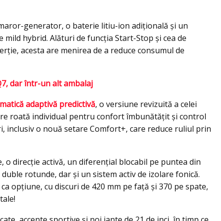
aror-generator, o baterie litiu-ion adiţională şi un
 mild hybrid. Alături de funcţia Start-Stop şi cea de
erţie, acesta are menirea de a reduce consumul de
, dar într-un alt ambalaj
atică adaptivă predictivă
, o versiune revizuită a celei
re roată individual pentru confort îmbunătățit și control
i, inclusiv o nouă setare Comfort+, care reduce ruliul prin
 o direcţie activă, un diferenţial blocabil pe puntea din
duble rotunde, dar şi un sistem activ de izolare fonică.
a opţiune, cu discuri de 420 mm pe faţă şi 370 pe spate,
tale!
te, accente sportive şi noi jante de 21 de inci, în timp ce