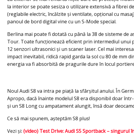
la interior se poate sesiza o utilizare extensivă a fibrei 
(reglabile electric, încălzite şi ventilate, opţional cu masaj
panoul de bord digital vine cu un S-Mode special.
Berlina mai poate fi dotată cu până la 38 de sisteme de as
Tour. Toate funcţionează eficient prin intermediul unui p
12 senzori ultrasonici şi un scaner laser. Cel mai interesa
impact inevitabil, ridică rapid garda la sol cu 80 de mm di
energia va fi absorbită de pragurile dure în locul portiere
Noul Audi S8 va intra pe piață la sfârșitul anului. În Ger
Apropo, dacă înainte modelul S8 era disponibil doar într-o
şi un S8 Long cu ampatament alungit, însă doar deocamd
Ce să mai spunem, aşteptăm S8 plus!
Vezi şi:
(video) Test Drive: Audi S5 Sportback – singurul 