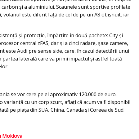
de carbon şi a aluminiului. Scaunele sunt sportive profilate
), volanul este diferit faţă de cel de pe un A8 obişnuit, iar
istenţă şi protecţie, împărţite în două pachete: City şi
rocesor central zFAS, dar şi a cinci radare, şase camere,
nt este Audi pre sense side, care, în cazul detectării unui
n partea laterală care va primi impactul şi astfel toată
lor.
mania se vor cere pe el aproximativ 120.000 de euro.
 variantă cu un corp scurt, aflaţi că acum va fi disponibil
ată pe piaţa din SUA, China, Canada şi Coreea de Sud.
în Moldova