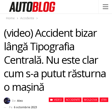
Home
Accidente
(video) Accident bizar
lângă Tipografia
Centrală. Nu este clar
cum s-a putut răsturna
o maşină
VIDEO
ACCIDENTE
MOLDOVA
ȘTIRI
De
Alex
Pe
6 octombrie 2023