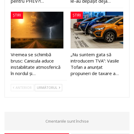
pentru PHEV?!…
le-au depășit deja…
ȘTIRI
ȘTIRI
Vremea se schimbă
„Nu suntem gata să
brusc: Canicula aduce
introducem TVA”: Vasile
instabilitate atmosferică
Tofan a anunțat
în nordul și…
propuneri de taxare a…
ANTERIOR
URMĂTORUL
Cmentariile sunt închise