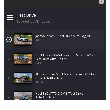
Test Drive
By AutoBlogMD
1
/ 300
Jaecoo J7 AWD / Test Drive AutoBlog.MD
14:41
Noul Toyota RAV4 Hybrid GR SPORT AWD-i /
Test Drive AutoBlog.MD
2
24:41
Škoda Kodiaq iV PHEV - cât consumă?! / Test
Drive AutoBlog.MD
3
10:34
Noul BYD ATTO 2 DM-i / Test Drive
AutoBlog.MD
4
17:35