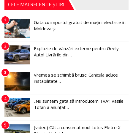
CELE MAI RECENTE ȘTIRI
1
Gata cu importul gratuit de mașini electrice în
Moldova și…
2
Explozie de vânzări externe pentru Geely
Auto! Livrările din…
3
Vremea se schimbă brusc: Canicula aduce
instabilitate…
4
„Nu suntem gata să introducem TVA”: Vasile
Tofan a anunțat…
5
(video) Cât a consumat noul Lotus Eletre X