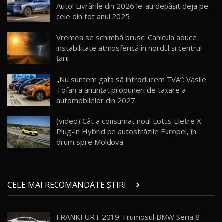
13:10
Auto! Livrările din 2026 le-au depășit deja pe
cele din tot anul 2025
Lotus Eletre R / Test Drive AutoBlog.MD
20:06
17
Vremea se schimbă brusc: Canicula aduce
instabilitate atmosferică în nordul și centrul
țării
Va fi modelul nr.1 BYD în Moldova? BYD Seal U
DM-i / Test Drive AutoBlog.MD
18
„Nu suntem gata să introducem TVA”: Vasile
30:08
Tofan a anunțat propuneri de taxare a
automobilelor din 2027
Noul Geely EX5 EM-i care a cucerit Moldova
înainte să ajungă în showroom / Test Drive
19
23:36
AutoBlog.MD
(video) Cât a consumat noul Lotus Eletre X
Plug-in Hybrid pe autostrăzile Europei, în
Noul ZEEKR 7X / Test Drive AutoBlog.MD
drum spre Moldova
29:08
20
Micul BYD Dolphin Surf / Test Drive
CELE MAI RECOMANDATE ȘTIRI
AutoBlog.MD
21
16:59
FRANKFURT 2019: Frumosul BMW Seria 8
Noua Mazda 6e / Test Drive AutoBlog.MD