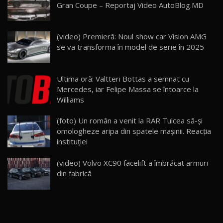
Gran Coupe – Reportaj Video AutoBlog.MD
26:59
22
Lynk & Co 01 / Test Drive AutoBlog.MD
(video) Premieră: Noul show car Vision AMG
25:19
23
se va transforma în model de serie în 2025
ZEEKR 009: Cel mai Performant și Confortabil
Ultima oră: Valtteri Bottas a semnat cu
Van Electric Testat în Moldova / AutoBlog.MD
24
Mercedes, iar Felipe Massa se întoarce la
26:38
Williams
Land Rover Defender OCTA Edition One: Cel
(foto) Un român a venit la RAR Tulcea să-şi
mai Exclusiv și Puternic Defender Testat în
25
32:21
Moldova
omologheze aripa din spatele maşinii. Reacţia
instituției
Porsche 911 Spirit 70 / Test Drive
AutoBlog.MD
26
(video) Volvo XC90 facelift a îmbrăcat armuri
10:57
din fabrică
Test Drive: Noile modele FENDT! Cum e să
conduci un tractor?!
27
22:49