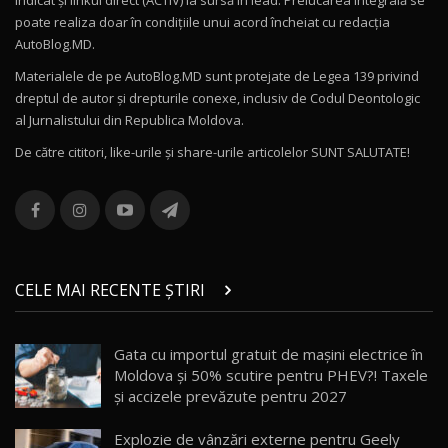
indicat și linkul direct (ACTIV) la sursă în lead. Prelucarea integrală se
poate realiza doar în condițiile unui acord încheiat cu redacţia
Noul Volvo ES90 / Test Drive AutoBlog.MD
AutoBlog.MD.
27:58
11
Materialele de pe AutoBlog.MD sunt protejate de Legea 139 privind
dreptul de autor și drepturile conexe, inclusiv de Codul Deontologic
Noul MG HS / Test Drive AutoBlog.MD
al Jurnalistului din Republica Moldova.
16:48
12
De către cititori, like-urile şi share-urile articolelor SUNT SALUTATE!
ROX 01: Test drive cu noul SUV chinezesc care
combină aventura cu luxul / AutoBlog.MD
13
36:08
ZEEKR 9X în Moldova: Am condus gigantul
chinez care face lumea să se întoarcă după el
14
CELE MAI RECENTE ȘTIRI
17:27
/ AutoBlog.MD
Noua Mazda CX-5 / Test Drive AutoBlog.MD
Gata cu importul gratuit de mașini electrice în
14:37
15
Moldova și 50% scutire pentru PHEV?! Taxele
și accizele prevăzute pentru 2027
Cum merge? Škoda Octavia 4×4 DSG facelift //
AutoBlogMD
Explozie de vânzări externe pentru Geely
16