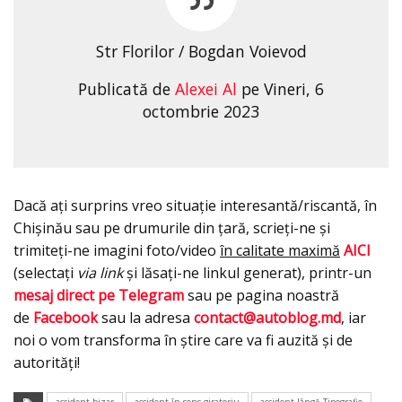
Str Florilor / Bogdan Voievod
Publicată de
Alexei Al
pe Vineri, 6
octombrie 2023
Dacă ați surprins vreo situație interesantă/riscantă, în
Chișinău sau pe drumurile din țară, scrieți-ne și
trimiteți-ne imagini foto/video
în calitate maximă
AICI
(selectați
via link
și lăsați-ne linkul generat), printr-un
mesaj direct pe Telegram
sau pe pagina noastră
de
Facebook
sau la adresa
contact@autoblog.md
, iar
noi o vom transforma în știre care va fi auzită și de
autorități!
accident bizar
accident în sens giratoriu
accident lângă Tipografie