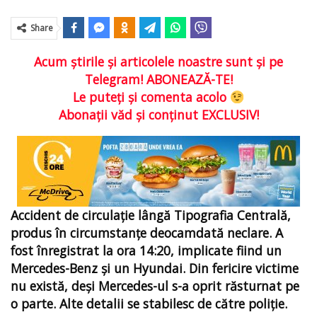
Share
Acum ştirile şi articolele noastre sunt şi pe
Telegram! ABONEAZĂ-TE!
Le puteţi şi comenta acolo
Abonaţii văd şi conţinut EXCLUSIV!
Accident de circulaţie lângă Tipografia Centrală,
produs în circumstanțe deocamdată neclare. A
fost înregistrat la ora 14:20, implicate fiind un
Mercedes-Benz și un Hyundai. Din fericire victime
nu există, deşi Mercedes-ul s-a oprit răsturnat pe
o parte. Alte detalii se stabilesc de către poliţie.