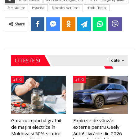
fără victime
Hyundai
Mercedes răsturnat
strada Florilor
Share
CITEȘTE ȘI
Toate
ȘTIRI
ȘTIRI
Gata cu importul gratuit
Explozie de vânzări
de mașini electrice în
externe pentru Geely
Moldova și 50% scutire
Auto! Livrările din 2026