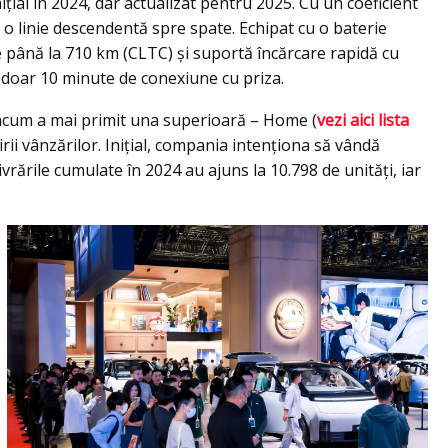
țial în 2024, dar actualizat pentru 2025. Cu un coeficient
 o linie descendentă spre spate. Echipat cu o baterie
până la 710 km (CLTC) și suportă încărcare rapidă cu
 doar 10 minute de conexiune cu priza.
 acum a mai primit una superioară – Home (
vezi aici lista
irii vânzărilor. Inițial, compania intenționa să vândă
rările cumulate în 2024 au ajuns la 10.798 de unități, iar