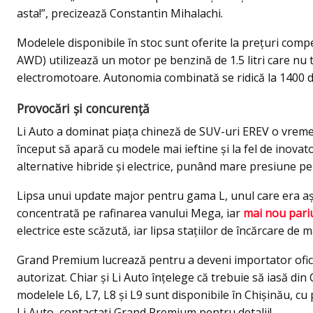
asta!”, precizează Constantin Mihalachi.
Modelele disponibile în stoc sunt oferite la prețuri competi
AWD) utilizează un motor pe benzină de 1.5 litri care nu t
electromotoare. Autonomia combinată se ridică la 1400
Provocări și concurență
Li Auto a dominat piața chineză de SUV-uri EREV o vreme,
început să apară cu modele mai ieftine și la fel de inov
alternative hibride și electrice, punând mare presiune pe
Lipsa unui update major pentru gama L, unul care era aș
concentrată pe rafinarea vanului Mega, iar
mai nou pariu
electrice este scăzută, iar lipsa stațiilor de încărcare de
Grand Premium lucrează pentru a deveni importator oficia
autorizat. Chiar și Li Auto înțelege că trebuie să iasă di
modelele L6, L7, L8 și L9 sunt disponibile în Chișinău, cu
Li Auto, contactați Grand Premium pentru detalii!