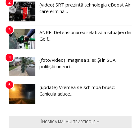
2
(video) SRT prezintă tehnologia eBoost Air
care elimină…
3
ANRE: Detensionarea relativă a situației din
Golf…
4
(foto/video) Imaginea zilei: Și în SUA
polițiștii uneori…
5
(update) Vremea se schimbă brusc:
Canicula aduce…
ÎNCARCĂ MAI MULTE ARTICOLE