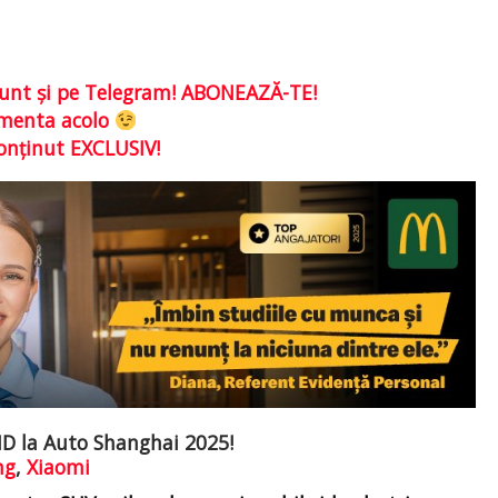
e sunt şi pe Telegram! ABONEAZĂ-TE!
comenta acolo
conţinut EXCLUSIV!
MD la Auto Shanghai 2025!
ng
,
Xiaomi