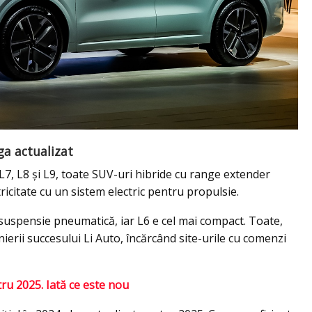
ga actualizat
L7, L8 și L9, toate SUV-uri hibride cu range extender
icitate cu un sistem electric pentru propulsie.
r suspensie pneumatică, iar L6 e cel mai compact. Toate,
nierii succesului Li Auto, încărcând site-urile cu comenzi
tru 2025. Iată ce este nou