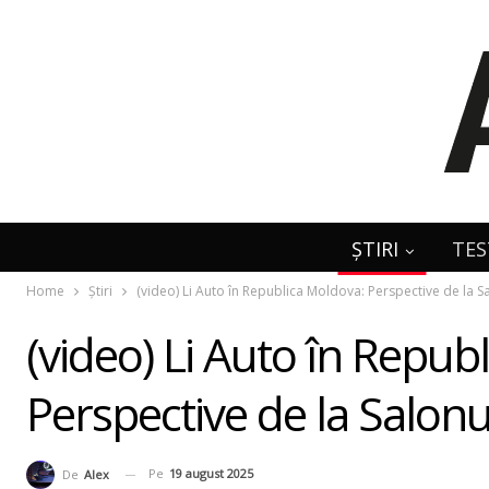
ȘTIRI
TES
Home
Știri
(video) Li Auto în Republica Moldova: Perspective de la 
(video) Li Auto în Repub
Perspective de la Salon
Pe
19 august 2025
De
Alex