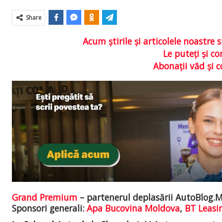
Share
Acum ştirile şi articolele noastr
Le puteţi şi 
Abonaţii văd şi 
Grand Premium
– partenerul deplasării AutoBlog.
Sponsori generali:
Apa Bucovina Moldova
,
BT Leasi