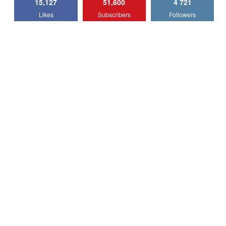
15,127
51,600
4 721
Lotus Emira Turbo SE / Test Drive
Likes
Subscribers
Followers
AutoBlog.MD
7
24:06
Noul Škoda Kodiaq RS / Test Drive
AutoBlog.MD în premieră națională
8
15:08
Noul Geely EX2 / Test Drive AutoBlog.MD
15:22
9
Mercedes-AMG E 53 HYBRID 4MATIC+ /
Test Drive AutoBlog.MD
10
16:27
Noul Volvo ES90 / Test Drive AutoBlog.MD
27:58
11
Noul MG HS / Test Drive AutoBlog.MD
16:48
12