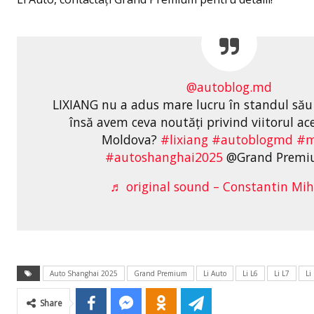
@autoblog.md
LIXIANG nu a adus mare lucru în standul său
însă avem ceva noutăți privind viitorul ac
Moldova?
#lixiang
#autoblogmd
#m
#autoshanghai2025
@Grand Premi
♬ original sound – Constantin Mih
Auto Shanghai 2025
Grand Premium
Li Auto
Li L6
Li L7
Li
Share