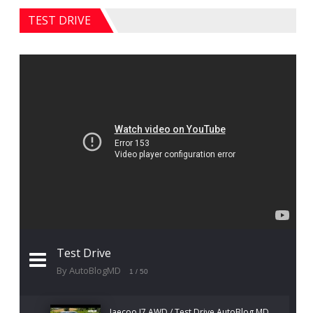
TEST DRIVE
Test Drive
By AutoBlogMD
1
/ 50
Jaecoo J7 AWD / Test Drive AutoBlog.MD