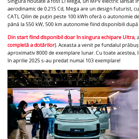
Singura noutate a fost Li Mega, un MPV electric lansat ini
aerodinamic de 0.215 Cd, Mega are un design futurist, cu
CATL Qilin de puțin peste 100 kWh oferă o autonomie de 
până la 550 kW, 500 km autonomie fiind disponibili după
Din start fiind disponibil doar în singura echipare Ultra
,
completă a dotărilor
). Aceasta a venit pe fundalul prăbuș
aproximativ 8000 de exemplare lunar. Cu toate acestea, liv
în aprilie 2025 s-au predat numai 103 exemplare!