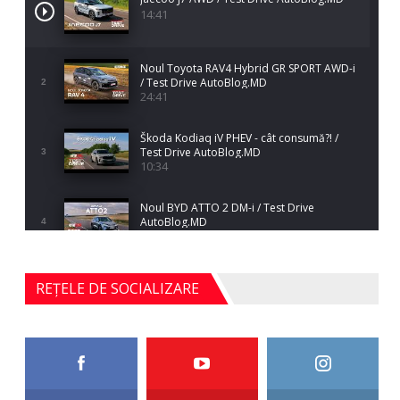
14:41
Noul Toyota RAV4 Hybrid GR SPORT AWD-i
/ Test Drive AutoBlog.MD
2
24:41
Škoda Kodiaq iV PHEV - cât consumă?! /
Test Drive AutoBlog.MD
3
10:34
Noul BYD ATTO 2 DM-i / Test Drive
AutoBlog.MD
4
17:35
Noul Mercedes-Benz S-Class facelift (S 580
REȚELE DE SOCIALIZARE
4MATIC V223) / Test Drive AutoBlog.MD
5
27:33
HAVAL H5 / Test Drive AutoBlog.MD
11:58
6