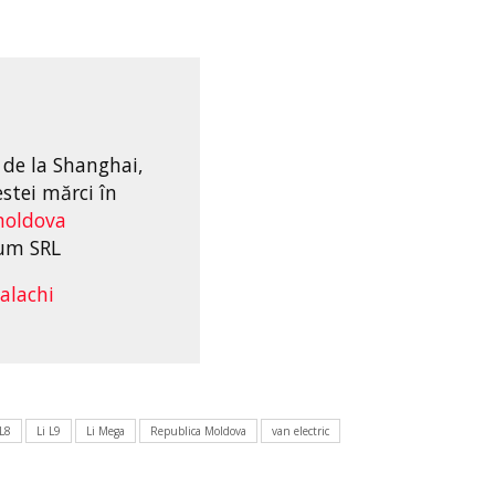
 de la Shanghai,
estei mărci în
oldova
um SRL
alachi
 L8
Li L9
Li Mega
Republica Moldova
van electric