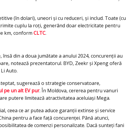
tive (în dolari), uneori și cu reduceri, și includ. Toate (cu
rimite cuplu la roți, generând doar electricitate pentru
 de km, conform
CLTC
.
 însă din a doua jumătate a anului 2024, concurenții au
atoare, notează prezentatorul. BYD, Zeekr și Xpeng oferă
 Li Auto.
teptat, sugerează o strategie conservatoare,
l pe un alt EV pur
. În Moldova, cererea pentru vanuri
 mare putere limitează atractivitatea aceluiași Mega.
l, ceea ce ar putea aduce garanții extinse și service
n China pentru a face față concurenței. Până atunci,
 posibilitatea de comenzi personalizate. Dacă sunteți fani