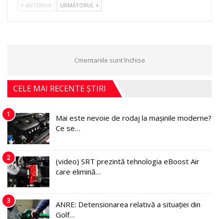
ANTERIOR
URMĂTORUL
Cmentariile sunt închise
CELE MAI RECENTE ȘTIRI
1
Mai este nevoie de rodaj la mașinile moderne?
Ce se…
2
(video) SRT prezintă tehnologia eBoost Air
care elimină…
3
ANRE: Detensionarea relativă a situației din
Golf…