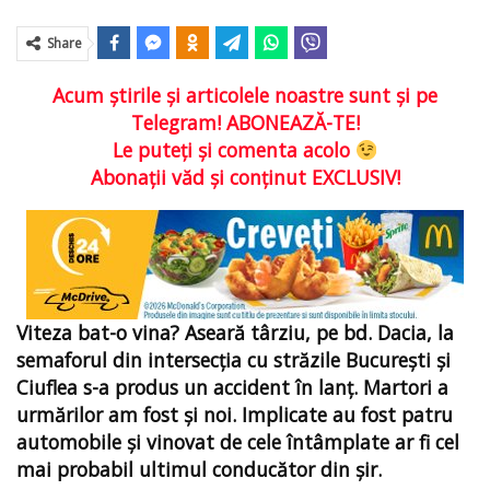
Share
Acum ştirile şi articolele noastre sunt şi pe
Telegram! ABONEAZĂ-TE!
Le puteţi şi comenta acolo
Abonaţii văd şi conţinut EXCLUSIV!
Viteza bat-o vina? Aseară târziu, pe bd. Dacia, la
semaforul din intersecția cu străzile București și
Ciuflea s-a produs un accident în lanț. Martori a
urmărilor am fost și noi. Implicate au fost patru
automobile și vinovat de cele întâmplate ar fi cel
mai probabil ultimul conducător din șir.