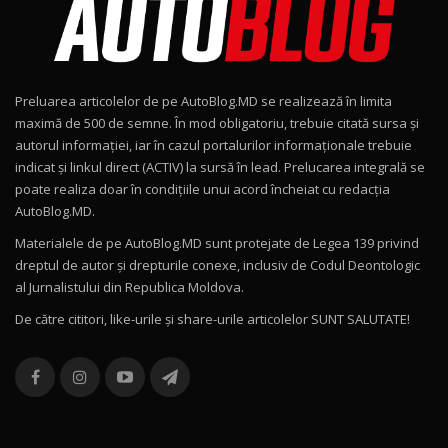
Noul Geely EX2 / Test Drive AutoBlog.MD
15:22
9
Preluarea articolelor de pe AutoBlog.MD se realizează în limita
Mercedes-AMG E 53 HYBRID 4MATIC+ / Test
maximă de 500 de semne. În mod obligatoriu, trebuie citată sursa și
Drive AutoBlog.MD
10
autorul informației, iar în cazul portalurilor informaționale trebuie
16:27
indicat și linkul direct (ACTIV) la sursă în lead. Prelucarea integrală se
poate realiza doar în condițiile unui acord încheiat cu redacţia
Noul Volvo ES90 / Test Drive AutoBlog.MD
AutoBlog.MD.
27:58
11
Materialele de pe AutoBlog.MD sunt protejate de Legea 139 privind
dreptul de autor și drepturile conexe, inclusiv de Codul Deontologic
Noul MG HS / Test Drive AutoBlog.MD
al Jurnalistului din Republica Moldova.
16:48
12
De către cititori, like-urile şi share-urile articolelor SUNT SALUTATE!
ROX 01: Test drive cu noul SUV chinezesc care
combină aventura cu luxul / AutoBlog.MD
13
36:08
ZEEKR 9X în Moldova: Am condus gigantul
chinez care face lumea să se întoarcă după el
14