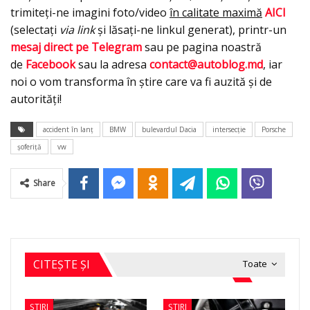
trimiteți-ne imagini foto/video
în calitate maximă
AICI
(selectați
via link
și lăsați-ne linkul generat), printr-un
mesaj direct pe Telegram
sau pe pagina noastră
de
Facebook
sau la adresa
contact@autoblog.md
, iar
noi o vom transforma în știre care va fi auzită și de
autorități!
accident în lanț
BMW
bulevardul Dacia
intersecție
Porsche
șoferiță
vw
Share
CITEȘTE ȘI
Toate
ȘTIRI
ȘTIRI