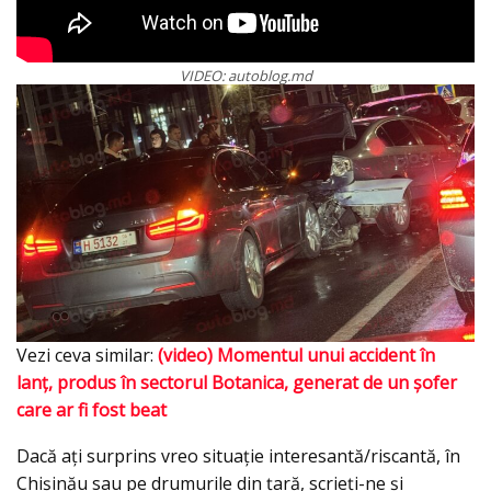
VIDEO: autoblog.md
Vezi ceva similar:
(video) Momentul unui accident în
lanț, produs în sectorul Botanica, generat de un șofer
care ar fi fost beat
Dacă ați surprins vreo situație interesantă/riscantă, în
Chișinău sau pe drumurile din țară, scrieți-ne și