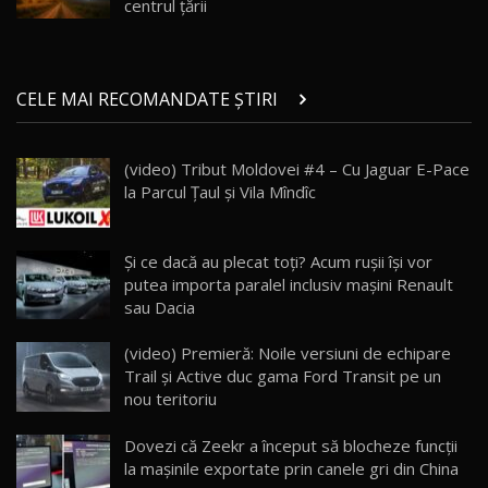
Noul ZEEKR 7X / Test Drive AutoBlog.MD
centrul țării
29:08
20
Micul BYD Dolphin Surf / Test Drive
CELE MAI RECOMANDATE ȘTIRI
AutoBlog.MD
21
16:59
(video) Tribut Moldovei #4 – Cu Jaguar E-Pace
Noua Mazda 6e / Test Drive AutoBlog.MD
la Parcul Ţaul şi Vila Mîndîc
26:59
22
Lynk & Co 01 / Test Drive AutoBlog.MD
Şi ce dacă au plecat toţi? Acum ruşii îşi vor
25:19
23
putea importa paralel inclusiv maşini Renault
sau Dacia
ZEEKR 009: Cel mai Performant și Confortabil
(video) Premieră: Noile versiuni de echipare
Van Electric Testat în Moldova / AutoBlog.MD
24
Trail și Active duc gama Ford Transit pe un
26:38
nou teritoriu
Land Rover Defender OCTA Edition One: Cel
Dovezi că Zeekr a început să blocheze funcții
mai Exclusiv și Puternic Defender Testat în
25
32:21
Moldova
la mașinile exportate prin canele gri din China