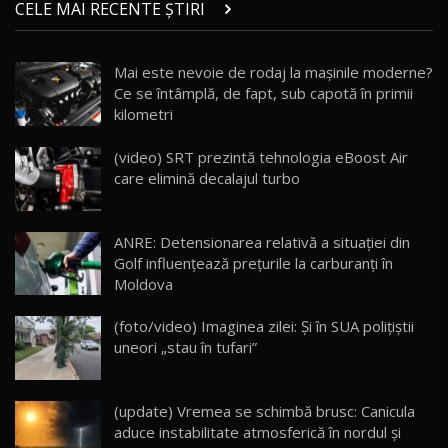
CELE MAI RECENTE ȘTIRI
17:27
/ AutoBlog.MD
Noua Mazda CX-5 / Test Drive AutoBlog.MD
Mai este nevoie de rodaj la mașinile moderne?
14:37
15
Ce se întâmplă, de fapt, sub capotă în primii
kilometri
Cum merge? Škoda Octavia 4×4 DSG facelift //
AutoBlogMD
(video) SRT prezintă tehnologia eBoost Air
16
13:10
care elimină decalajul turbo
Lotus Eletre R / Test Drive AutoBlog.MD
20:06
17
ANRE: Detensionarea relativă a situației din
Golf influențează prețurile la carburanți în
Moldova
Va fi modelul nr.1 BYD în Moldova? BYD Seal U
DM-i / Test Drive AutoBlog.MD
18
(foto/video) Imaginea zilei: Și în SUA polițiștii
30:08
uneori „stau în tufari”
Noul Geely EX5 EM-i care a cucerit Moldova
înainte să ajungă în showroom / Test Drive
19
23:36
AutoBlog.MD
(update) Vremea se schimbă brusc: Canicula
aduce instabilitate atmosferică în nordul și