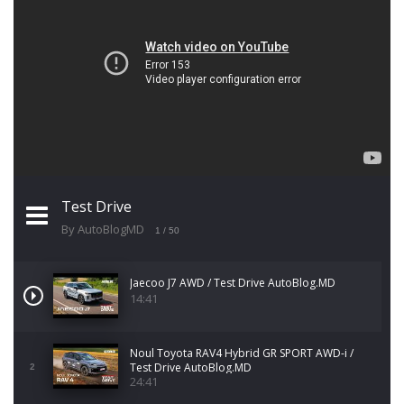
Test Drive
By AutoBlogMD
1
/ 50
Jaecoo J7 AWD / Test Drive AutoBlog.MD
14:41
Noul Toyota RAV4 Hybrid GR SPORT AWD-i /
Test Drive AutoBlog.MD
2
24:41