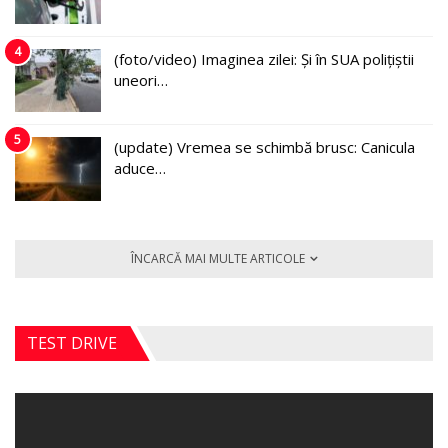
4
(foto/video) Imaginea zilei: Și în SUA polițiștii
uneori…
5
(update) Vremea se schimbă brusc: Canicula
aduce…
ÎNCARCĂ MAI MULTE ARTICOLE
TEST DRIVE