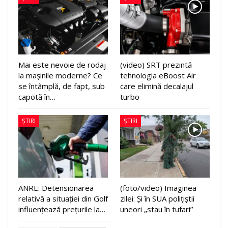
Mai este nevoie de rodaj
(video) SRT prezintă
la mașinile moderne? Ce
tehnologia eBoost Air
se întâmplă, de fapt, sub
care elimină decalajul
capotă în…
turbo
ȘTIRI
ȘTIRI
ANRE: Detensionarea
(foto/video) Imaginea
relativă a situației din Golf
zilei: Și în SUA polițiștii
influențează prețurile la…
uneori „stau în tufari”