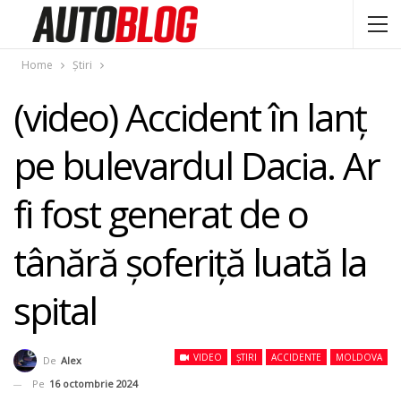
Home
Știri
(video) Accident în lanț
pe bulevardul Dacia. Ar
fi fost generat de o
tânără șoferiță luată la
spital
VIDEO
ȘTIRI
ACCIDENTE
MOLDOVA
De
Alex
Pe
16 octombrie 2024