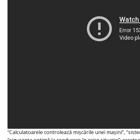
“Calculatoarele controlează mișcările unei mașini”, “siste