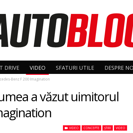
T DRIVE
VIDEO
SFATURI UTILE
DESPRE NO
rcedes-Benz F 200 Imagination
lumea a văzut uimitorul
agination
VIDEO
CONCEPTE
ȘTIRI
VIDEO