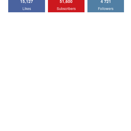
15,127
51,600
4 721
Lotus Emira Turbo SE / Test Drive
Likes
Subscribers
Followers
AutoBlog.MD
7
24:06
Noul Škoda Kodiaq RS / Test Drive
AutoBlog.MD în premieră națională
8
15:08
Noul Geely EX2 / Test Drive AutoBlog.MD
15:22
9
Mercedes-AMG E 53 HYBRID 4MATIC+ /
Test Drive AutoBlog.MD
10
16:27
Noul Volvo ES90 / Test Drive AutoBlog.MD
27:58
11
Noul MG HS / Test Drive AutoBlog.MD
16:48
12