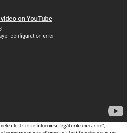
mele electronice înlocuiesc legăturile mecanice”,