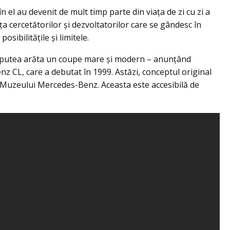
n el au devenit de mult timp parte din viața de zi cu zi a
a cercetătorilor și dezvoltatorilor care se gândesc în
sibilitățile și limitele.
r putea arăta un coupe mare și modern – anunțând
enz CL, care a debutat în 1999. Astăzi, conceptul original
a Muzeului Mercedes-Benz. Aceasta este accesibilă de