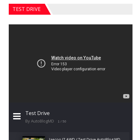
TEST DRIVE
Test Drive
By AutoBlogMD
1
/ 50
Jaecoo J7 AWD / Test Drive AutoBlog.MD