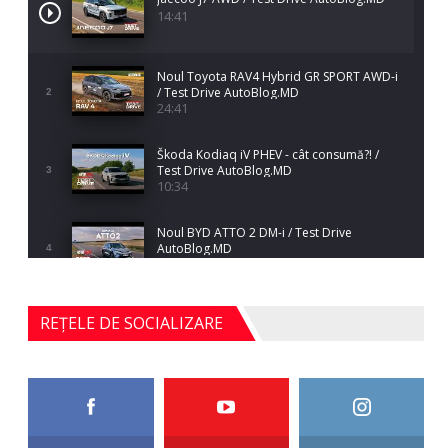
14:41
Noul Toyota RAV4 Hybrid GR SPORT AWD-i
/ Test Drive AutoBlog.MD
2
24:41
Škoda Kodiaq iV PHEV - cât consumă?! /
Test Drive AutoBlog.MD
3
10:34
Noul BYD ATTO 2 DM-i / Test Drive
AutoBlog.MD
4
17:35
Noul Mercedes-Benz S-Class facelift (S 580
REȚELE DE SOCIALIZARE
4MATIC V223) / Test Drive AutoBlog.MD
5
27:33
HAVAL H5 / Test Drive AutoBlog.MD
11:58
6