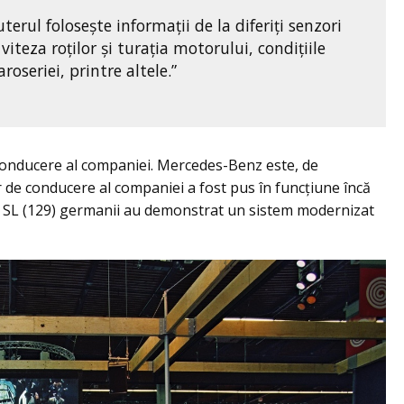
rul folosește informații de la diferiți senzori
viteza roţilor și turaţia motorului, condițiile
oseriei, printre altele.”
 conducere al companiei. Mercedes-Benz este, de
 de conducere al companiei a fost pus în funcțiune încă
 un SL (129) germanii au demonstrat un sistem modernizat