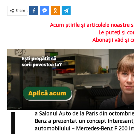
Share
Acum ştirile şi articolele noastr
Le puteţi şi 
Abonaţii văd şi 
L
a Salonul Auto de la Paris din octombri
Benz a prezentat un concept interesant,
automobilului – Mercedes-Benz F 200 I