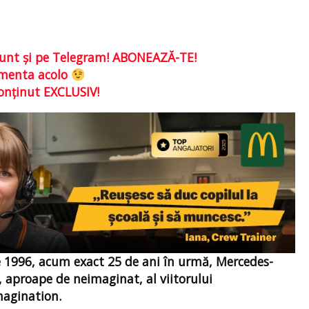
e sunt şi pe Telegram! ABONEAZĂ-TE!
comenta acolo
conţinut EXCLUSIV!
e 1996, acum exact 25 de ani în urmă, Mercedes-
 aproape de neimaginat, al viitorului
magination.