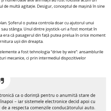
a și numeroase alte afirmații au fost folosite acum un
tul de multă agitație. Desigur, conceptul de mașină în sine
olan. Șoferul o putea controla doar cu ajutorul unui
sau stânga. Unul dintre joystick-uri a fost montat în
deea era că pasagerul din față putea prelua în orice moment
rnitura ușii din dreapta.
elemente a fost tehnologia “drive by wire”: ansamblurile
turi mecanice, ci prin intermediul dispozitivelor
tronică ca o dorință pentru o anumită stare de
 înapoi – iar sistemele electronice decid apoi cu
d de a respecta comenzile conducătorului auto.