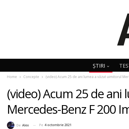
ȘTIRI
TES
Home
Concepte
(video) Acum 25 de ani lumea a văzut uimitorul Me
(video) Acum 25 de ani 
Mercedes-Benz F 200 Im
Pe
4 octombrie 2021
De
Alex