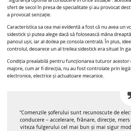
“siguranța optimă la conducere în orice situație”: aceste
sfert de secol în presa de specialitate şi au provocat des
a provocat senzație.
Caracteristica sa cea mai evidentă a fost că nu avea un v
sidestick şi putea alege dacă să folosească mâna dreaptă 
panoul ușii, iar al doilea pe consola centrală. În plus, i
controlul, deoarece un al treilea sidestick era situat în ga
Condiția prealabilă pentru funcţionarea tuturor acestor 
majore, cum ar fi direcția, nu au fost controlate prin legă
electronice, electrice și actuatoare mecanice.
“Comenzile șoferului sunt recunoscute de elec
conducere – accelerare, frânare, direcție, mers
viteza fulgerului cel mai bun și mai sigur mo