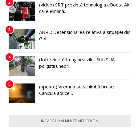
2
(video) SRT prezintă tehnologia eBoost Air
care elimină…
3
ANRE: Detensionarea relativă a situației din
Golf…
4
(foto/video) Imaginea zilei: Și în SUA
polițiștii uneori…
5
(update) Vremea se schimbă brusc:
Canicula aduce…
ÎNCARCĂ MAI MULTE ARTICOLE