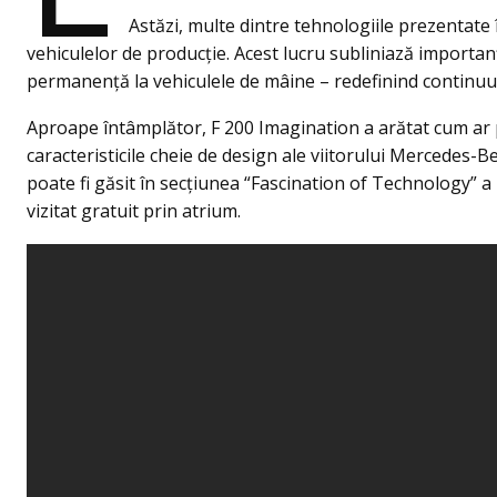
Astăzi, multe dintre tehnologiile prezentate î
vehiculelor de producție. Acest lucru subliniază importanț
permanență la vehiculele de mâine – redefinind continuu po
Aproape întâmplător, F 200 Imagination a arătat cum a
caracteristicile cheie de design ale viitorului Mercedes-B
poate fi găsit în secțiunea “Fascination of Technology” 
vizitat gratuit prin atrium.