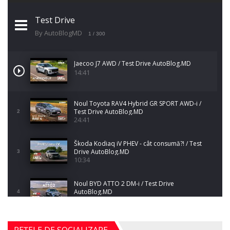
Test Drive
By AutoBlogMD
1
/ 300
Jaecoo J7 AWD / Test Drive AutoBlog.MD
14:41
Noul Toyota RAV4 Hybrid GR SPORT AWD-i /
Test Drive AutoBlog.MD
2
24:41
Škoda Kodiaq iV PHEV - cât consumă?! / Test
Drive AutoBlog.MD
3
10:34
Noul BYD ATTO 2 DM-i / Test Drive
AutoBlog.MD
4
17:35
Noul Mercedes-Benz S-Class facelift (S 580
REȚELE DE SOCIALIZARE