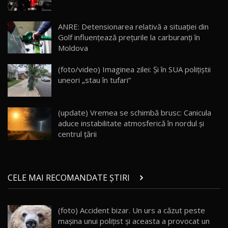
Lotus Eletre R / Test Drive AutoBlog.MD
20:06
17
ANRE: Detensionarea relativă a situației din
Golf influențează prețurile la carburanți în
Moldova
Va fi modelul nr.1 BYD în Moldova? BYD Seal U
DM-i / Test Drive AutoBlog.MD
18
(foto/video) Imaginea zilei: Și în SUA polițiștii
30:08
uneori „stau în tufari”
Noul Geely EX5 EM-i care a cucerit Moldova
înainte să ajungă în showroom / Test Drive
19
23:36
AutoBlog.MD
(update) Vremea se schimbă brusc: Canicula
aduce instabilitate atmosferică în nordul și
Noul ZEEKR 7X / Test Drive AutoBlog.MD
centrul țării
29:08
20
Micul BYD Dolphin Surf / Test Drive
CELE MAI RECOMANDATE ȘTIRI
AutoBlog.MD
21
16:59
(foto) Accident bizar. Un urs a căzut peste
Noua Mazda 6e / Test Drive AutoBlog.MD
maşina unui poliţist şi aceasta a provocat un
26:59
22