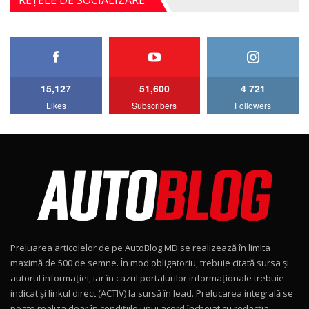
4MATIC V223) / Test Drive AutoBlog.MD
5
27:33
HAVAL H5 / Test Drive AutoBlog.MD
11:58
6
15,127
51,600
4 721
Lotus Emira Turbo SE / Test Drive
Likes
Subscribers
Followers
AutoBlog.MD
7
24:06
Noul Škoda Kodiaq RS / Test Drive
AutoBlog.MD în premieră națională
8
15:08
Noul Geely EX2 / Test Drive AutoBlog.MD
15:22
9
Preluarea articolelor de pe AutoBlog.MD se realizează în limita
Mercedes-AMG E 53 HYBRID 4MATIC+ / Test
maximă de 500 de semne. În mod obligatoriu, trebuie citată sursa și
Drive AutoBlog.MD
10
autorul informației, iar în cazul portalurilor informaționale trebuie
16:27
indicat și linkul direct (ACTIV) la sursă în lead. Prelucarea integrală se
poate realiza doar în condițiile unui acord încheiat cu redacţia