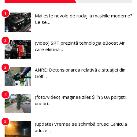
1
Mai este nevoie de rodaj la mașinile moderne?
Ce se…
2
(video) SRT prezintă tehnologia eBoost Air
care elimină…
3
ANRE: Detensionarea relativă a situației din
Golf…
4
(foto/video) Imaginea zilei: Și în SUA polițiștii
uneori…
5
(update) Vremea se schimbă brusc: Canicula
aduce…