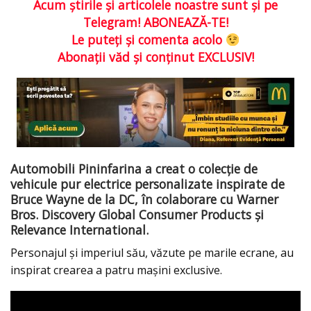
Acum ştirile şi articolele noastre sunt şi pe
Telegram! ABONEAZĂ-TE!
Le puteţi şi comenta acolo
Abonaţii văd şi conţinut EXCLUSIV!
Automobili Pininfarina a creat o colecție de
vehicule pur electrice personalizate inspirate de
Bruce Wayne de la DC, în colaborare cu Warner
Bros. Discovery Global Consumer Products și
Relevance International.
Personajul și imperiul său, văzute pe marile ecrane, au
inspirat crearea a patru mașini exclusive.