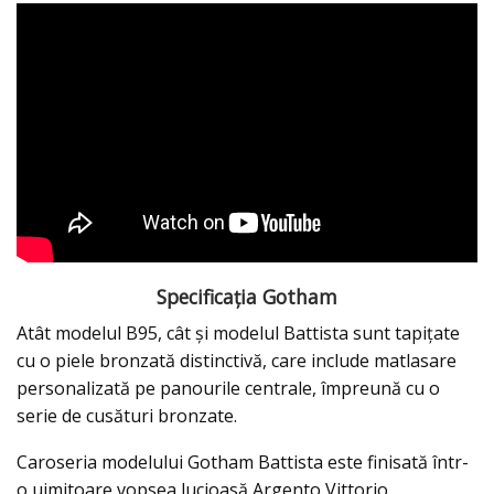
Specificația Gotham
Atât modelul B95, cât și modelul Battista sunt tapițate
cu o piele bronzată distinctivă, care include matlasare
personalizată pe panourile centrale, împreună cu o
serie de cusături bronzate.
Caroseria modelului Gotham Battista este finisată într-
o uimitoare vopsea lucioasă Argento Vittorio,