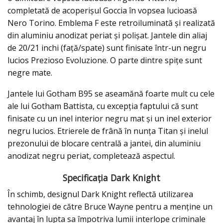
completată de acoperișul Goccia în vopsea lucioasă
Nero Torino. Emblema F este retroiluminată și realizată
din aluminiu anodizat periat și polișat. Jantele din aliaj
de 20/21 inchi (față/spate) sunt finisate într-un negru
lucios Prezioso Evoluzione. O parte dintre spițe sunt
negre mate.
Jantele lui Gotham B95 se aseamănă foarte mult cu cele
ale lui Gotham Battista, cu excepția faptului că sunt
finisate cu un inel interior negru mat și un inel exterior
negru lucios. Etrierele de frână în nunța Titan și inelul
prezonului de blocare centrală a jantei, din aluminiu
anodizat negru periat, completează aspectul.
Specificația Dark Knight
În schimb, designul Dark Knight reflectă utilizarea
tehnologiei de către Bruce Wayne pentru a menține un
avantaj în lupta sa împotriva lumii interlope criminale