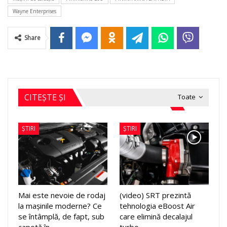
Wayne Enterprises
Share
CITEȘTE ȘI
Toate
ȘTIRI
ȘTIRI
Mai este nevoie de rodaj
(video) SRT prezintă
la mașinile moderne? Ce
tehnologia eBoost Air
se întâmplă, de fapt, sub
care elimină decalajul