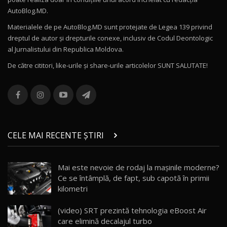
Noul Volvo ES90 / Test Drive AutoBlog.MD
AutoBlog.MD.
27:58
11
Materialele de pe AutoBlog.MD sunt protejate de Legea 139 privind
dreptul de autor și drepturile conexe, inclusiv de Codul Deontologic
Noul MG HS / Test Drive AutoBlog.MD
al Jurnalistului din Republica Moldova.
16:48
12
De către cititori, like-urile şi share-urile articolelor SUNT SALUTATE!
ROX 01: Test drive cu noul SUV chinezesc care
combină aventura cu luxul / AutoBlog.MD
13
36:08
ZEEKR 9X în Moldova: Am condus gigantul
chinez care face lumea să se întoarcă după el
14
CELE MAI RECENTE ȘTIRI
17:27
/ AutoBlog.MD
Noua Mazda CX-5 / Test Drive AutoBlog.MD
Mai este nevoie de rodaj la mașinile moderne?
14:37
15
Ce se întâmplă, de fapt, sub capotă în primii
kilometri
Cum merge? Škoda Octavia 4×4 DSG facelift //
AutoBlogMD
(video) SRT prezintă tehnologia eBoost Air
16
13:10
care elimină decalajul turbo