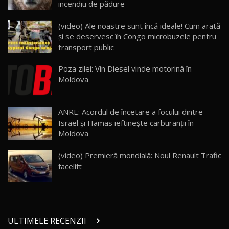
incendiu de pădure
Lynk & Co 01 / Test Drive AutoBlog.MD
(video) Ale noastre sunt încă ideale! Cum arată
25:19
23
şi se deservesc în Congo microbuzele pentru
transport public
ZEEKR 009: Cel mai Performant și Confortabil
Poza zilei: Vin Diesel vinde motorină în
Van Electric Testat în Moldova / AutoBlog.MD
24
Moldova
26:38
Land Rover Defender OCTA Edition One: Cel
ANRE: Acordul de încetare a focului dintre
mai Exclusiv și Puternic Defender Testat în
25
32:21
Moldova
Israel și Hamas ieftinește carburanții în
Moldova
Porsche 911 Spirit 70 / Test Drive
AutoBlog.MD
26
(video) Premieră mondială: Noul Renault Trafic
10:57
facelift
Test Drive: Noile modele FENDT! Cum e să
conduci un tractor?!
27
22:49
ULTIMELE RECENZII
Noul Geely Monjaro 2025! Mai ieftin și mai