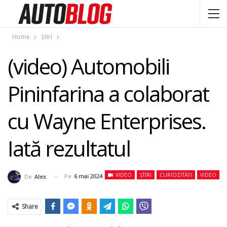
Home
Știri
(video) Automobili
Pininfarina a colaborat
cu Wayne Enterprises.
Iată rezultatul
VIDEO
ȘTIRI
CURIOZITĂȚI
VIDEO
Pe
6 mai 2024
De
Alex
Share