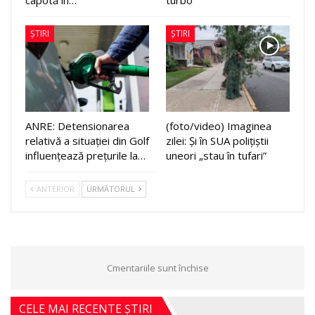
capotă în…
turbo
ȘTIRI
ȘTIRI
ANRE: Detensionarea
(foto/video) Imaginea
relativă a situației din Golf
zilei: Și în SUA polițiștii
influențează prețurile la…
uneori „stau în tufari”
ANTERIOR
URMĂTORUL
Cmentariile sunt închise
CELE MAI RECENTE ȘTIRI