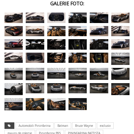
GALERIE FOTO:
Automobili Pininfarina
Batman
Bruce Wayne
exclusiv
mașini de colecție
Pininfarina B95
PININFARINA BATTISTA