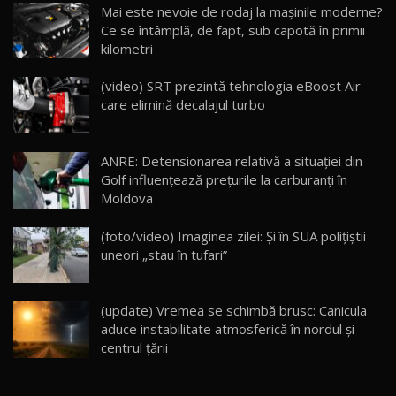
Noua Mazda CX-5 / Test Drive AutoBlog.MD
Mai este nevoie de rodaj la mașinile moderne?
14:37
15
Ce se întâmplă, de fapt, sub capotă în primii
kilometri
Cum merge? Škoda Octavia 4×4 DSG facelift //
AutoBlogMD
(video) SRT prezintă tehnologia eBoost Air
16
13:10
care elimină decalajul turbo
Lotus Eletre R / Test Drive AutoBlog.MD
20:06
17
ANRE: Detensionarea relativă a situației din
Golf influențează prețurile la carburanți în
Moldova
Va fi modelul nr.1 BYD în Moldova? BYD Seal U
DM-i / Test Drive AutoBlog.MD
18
(foto/video) Imaginea zilei: Și în SUA polițiștii
30:08
uneori „stau în tufari”
Noul Geely EX5 EM-i care a cucerit Moldova
înainte să ajungă în showroom / Test Drive
19
23:36
AutoBlog.MD
(update) Vremea se schimbă brusc: Canicula
aduce instabilitate atmosferică în nordul și
Noul ZEEKR 7X / Test Drive AutoBlog.MD
centrul țării
29:08
20