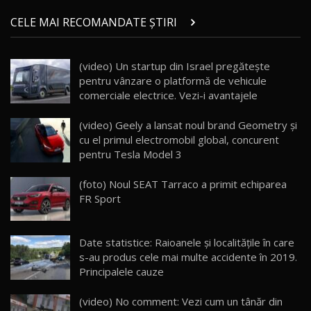
Micul BYD Dolphin Surf / Test Drive
CELE MAI RECOMANDATE ȘTIRI
AutoBlog.MD
21
16:59
(video) Un startup din Israel pregăteşte
Noua Mazda 6e / Test Drive AutoBlog.MD
pentru vânzare o platformă de vehicule
26:59
22
comerciale electrice. Vezi-i avantajele
Lynk & Co 01 / Test Drive AutoBlog.MD
(video) Geely a lansat noul brand Geometry şi
25:19
23
cu el primul electromobil global, concurent
pentru Tesla Model 3
ZEEKR 009: Cel mai Performant și Confortabil
(foto) Noul SEAT Tarraco a primit echiparea
Van Electric Testat în Moldova / AutoBlog.MD
24
FR Sport
26:38
Land Rover Defender OCTA Edition One: Cel
Date statistice: Raioanele şi localităţile în care
mai Exclusiv și Puternic Defender Testat în
25
32:21
Moldova
s-au produs cele mai multe accidente în 2019.
Principalele cauze
Porsche 911 Spirit 70 / Test Drive
AutoBlog.MD
26
(video) No comment: Vezi cum un tânăr din
10:57