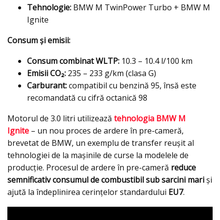
Tehnologie:
BMW M TwinPower Turbo + BMW M
Ignite
Consum și emisii:
Consum combinat WLTP:
10.3 – 10.4 l/100 km
Emisii CO₂:
235 – 233 g/km (clasa G)
Carburant:
compatibil cu benzină 95, însă este
recomandată cu cifră octanică 98
Motorul de 3.0 litri utilizează
tehnologia BMW M
Ignite
– un nou proces de ardere în pre-cameră,
brevetat de BMW, un exemplu de transfer reușit al
tehnologiei de la mașinile de curse la modelele de
producție. Procesul de ardere în pre-cameră
reduce
semnificativ consumul de combustibil sub sarcini mari
și
ajută la îndeplinirea cerințelor standardului
EU7
.