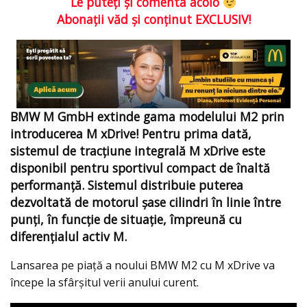
Le puteţi şi comenta acolo
Abonaţii văd şi conţinut EXCLUSIV!
BMW M GmbH extinde gama modelului M2 prin
introducerea M xDrive! Pentru prima dată,
sistemul de tracțiune integrală M xDrive este
disponibil pentru sportivul compact de înaltă
performanță. Sistemul distribuie puterea
dezvoltată de motorul șase cilindri în linie între
punți, în funcție de situație, împreună cu
diferențialul activ M.
Lansarea pe piață a noului BMW M2 cu M xDrive va
începe la sfârșitul verii anului curent.