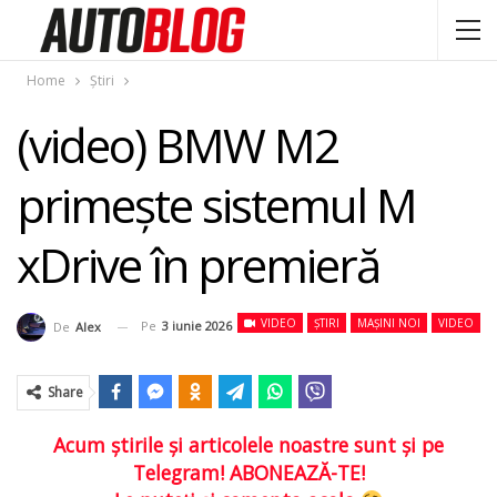
Home
Știri
(video) BMW M2
primește sistemul M
xDrive în premieră
VIDEO
ȘTIRI
MAȘINI NOI
VIDEO
Pe
3 iunie 2026
De
Alex
Share
Acum ştirile şi articolele noastre sunt şi pe
Telegram! ABONEAZĂ-TE!