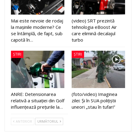
Mai este nevoie de rodaj
(video) SRT prezintă
la mașinile moderne? Ce
tehnologia eBoost Air
se întâmplă, de fapt, sub
care elimină decalajul
capotă în…
turbo
ȘTIRI
ȘTIRI
ANRE: Detensionarea
(foto/video) Imaginea
relativă a situației din Golf
zilei: Și în SUA polițiștii
influențează prețurile la…
uneori „stau în tufari”
ANTERIOR
URMĂTORUL