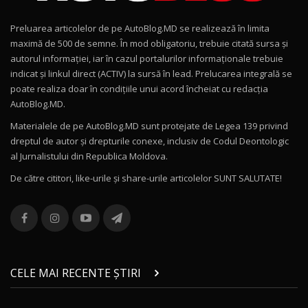
Preluarea articolelor de pe AutoBlog.MD se realizează în limita
Mercedes-AMG E 53 HYBRID 4MATIC+ / Test
maximă de 500 de semne. În mod obligatoriu, trebuie citată sursa și
Drive AutoBlog.MD
10
autorul informației, iar în cazul portalurilor informaționale trebuie
16:27
indicat și linkul direct (ACTIV) la sursă în lead. Prelucarea integrală se
poate realiza doar în condițiile unui acord încheiat cu redacţia
Noul Volvo ES90 / Test Drive AutoBlog.MD
AutoBlog.MD.
27:58
11
Materialele de pe AutoBlog.MD sunt protejate de Legea 139 privind
dreptul de autor și drepturile conexe, inclusiv de Codul Deontologic
Noul MG HS / Test Drive AutoBlog.MD
al Jurnalistului din Republica Moldova.
16:48
12
De către cititori, like-urile şi share-urile articolelor SUNT SALUTATE!
ROX 01: Test drive cu noul SUV chinezesc care
combină aventura cu luxul / AutoBlog.MD
13
36:08
ZEEKR 9X în Moldova: Am condus gigantul
chinez care face lumea să se întoarcă după el
14
CELE MAI RECENTE ȘTIRI
17:27
/ AutoBlog.MD