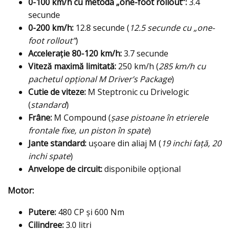
0-100 km/h cu metoda „one-foot rollout”:
3.4
secunde
0-200 km/h:
12.8 secunde (
12.5 secunde cu „one-
foot rollout”
)
Accelerație 80-120 km/h:
3.7 secunde
Viteză maximă limitată:
250 km/h (
285 km/h cu
pachetul opțional M Driver’s Package
)
Cutie de viteze:
M Steptronic cu Drivelogic
(
standard
)
Frâne:
M Compound (
șase pistoane în etrierele
frontale fixe, un piston în spate
)
Jante standard:
ușoare din aliaj M (
19 inchi față, 20
inchi spate
)
Anvelope de circuit:
disponibile opțional
Motor:
Putere:
480 CP și 600 Nm
Cilindree:
3.0 litri