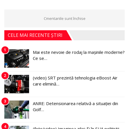
Cmentariile sunt închise
CELE MAI RECENTE ȘTIRI
1
Mai este nevoie de rodaj la mașinile moderne?
Ce se…
2
(video) SRT prezintă tehnologia eBoost Air
care elimină…
3
ANRE: Detensionarea relativă a situației din
Golf…
4
(foto/video) Imaginea zilei: Și în SUA polițiștii