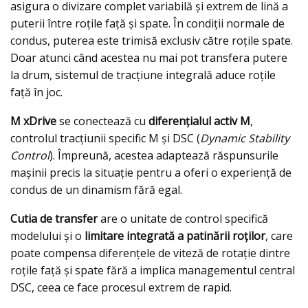
asigura o divizare complet variabilă și extrem de lină a
puterii între roțile față și spate. În condiții normale de
condus, puterea este trimisă exclusiv către roțile spate.
Doar atunci când acestea nu mai pot transfera putere
la drum, sistemul de tracțiune integrală aduce roțile
față în joc.
M xDrive
se conectează cu
diferențialul activ M
,
controlul tracțiunii specific M și DSC (
Dynamic Stability
Control
). Împreună, acestea adaptează răspunsurile
mașinii precis la situație pentru a oferi o experiență de
condus de un dinamism fără egal.
Cutia de transfer
are o unitate de control specifică
modelului și o
limitare integrată a patinării roților
, care
poate compensa diferențele de viteză de rotație dintre
roțile față și spate fără a implica managementul central
DSC, ceea ce face procesul extrem de rapid.