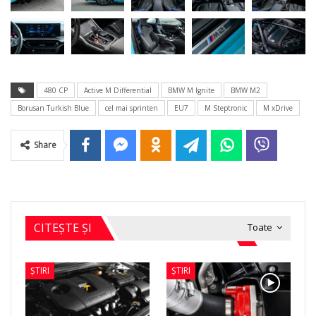
480 CP
Active M Differential
BMW M Ignite
BMW M2
Borusan Turkish Blue
cel mai sprinten
EU7
M Steptronic
M xDrive
Share
CITEȘTE ȘI
Toate
ȘTIRI
ȘTIRI