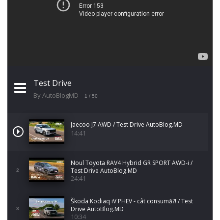
Test Drive
By AutoBlogMD
1
/ 50
Jaecoo J7 AWD / Test Drive AutoBlog.MD
14:41
Noul Toyota RAV4 Hybrid GR SPORT AWD-i /
Test Drive AutoBlog.MD
2
24:41
Škoda Kodiaq iV PHEV - cât consumă?! / Test
Drive AutoBlog.MD
3
10:34