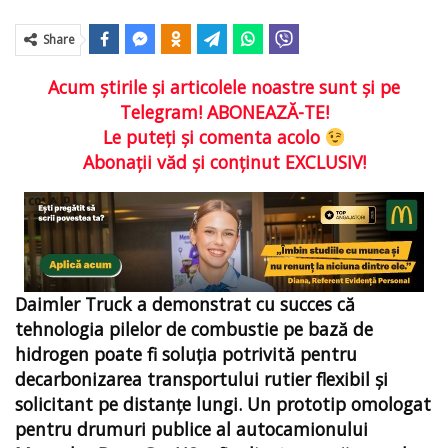
Share
Acum ştirile şi articolele noastre sunt şi pe
Telegram! ABONEAZĂ-TE!
Le puteţi şi comenta acolo
Abonaţii văd şi conţinut EXCLUSIV!
Daimler Truck a demonstrat cu succes că
tehnologia pilelor de combustie pe bază de
hidrogen poate fi soluția potrivită pentru
decarbonizarea transportului rutier flexibil și
solicitant pe distanțe lungi. Un prototip omologat
pentru drumuri publice al autocamionului