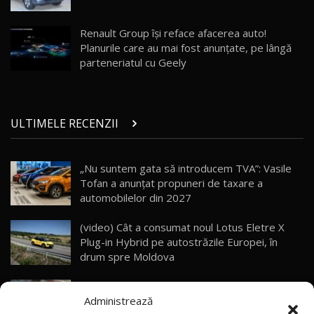
Porsche 911 Spirit 70 / Test Drive
AutoBlog.MD
26
Renault Group își reface afacerea auto!
10:57
Planurile care au mai fost anunțate, pe lângă
parteneriatul cu Geely
Test Drive: Noile modele FENDT! Cum e să
conduci un tractor?!
27
22:49
ULTIMELE RECENZII
Noul Geely Monjaro 2025! Mai ieftin și mai
dotat / Test Drive AutoBlog.MD
28
23:05
„Nu suntem gata să introducem TVA”: Vasile
Tofan a anunțat propuneri de taxare a
ZEEKR 9X - PRIMUL TEST DRIVE ÎN ROMÂNĂ!
CUM SE CONDUCE?
29
automobilelor din 2027
33:40
(video) Cât a consumat noul Lotus Eletre X
Primele impresii despre BYD Seal U DM-i,
Plug-in Hybrid pe autostrăzile Europei, în
Sealion 7 și Seal 5 DM-i / Test Drive
30
drum spre Moldova
10:58
AutoBlog.MD
Noul Mercedes-AMG GT 4-Door Coupe
Noua Toyota Corolla Cross facelift / Test Drive
Administrează
devine mai ieftin
AutoBlog.MD
31
13:56