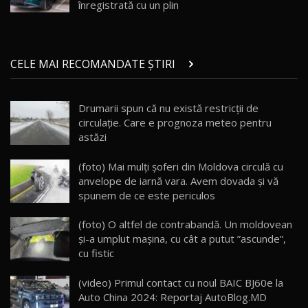
Noul ZEEKR 7X / Test Drive AutoBlog.MD
înregistrată cu un plin
29:08
20
Micul BYD Dolphin Surf / Test Drive
CELE MAI RECOMANDATE ȘTIRI
AutoBlog.MD
21
16:59
Drumarii spun că nu există restricții de
Noua Mazda 6e / Test Drive AutoBlog.MD
circulație. Care e prognoza meteo pentru
26:59
22
astăzi
Lynk & Co 01 / Test Drive AutoBlog.MD
(foto) Mai mulţi şoferi din Moldova circulă cu
25:19
23
anvelope de iarnă vara. Avem dovada şi vă
spunem de ce este periculos
ZEEKR 009: Cel mai Performant și Confortabil
(foto) O altfel de contrabandă. Un moldovean
Van Electric Testat în Moldova / AutoBlog.MD
24
și-a umplut mașina, cu cât a putut ”ascunde”,
26:38
cu fistic
Land Rover Defender OCTA Edition One: Cel
(video) Primul contact cu noul BAIC BJ60e la
mai Exclusiv și Puternic Defender Testat în
25
32:21
Moldova
Auto China 2024: Reportaj AutoBlog.MD