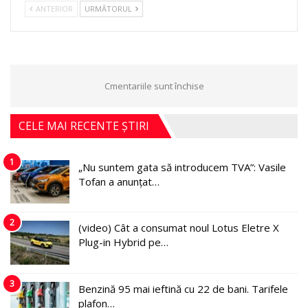
ANTERIOR
URMĂTORUL
Cmentariile sunt închise
CELE MAI RECENTE ȘTIRI
1
„Nu suntem gata să introducem TVA”: Vasile
Tofan a anunțat…
2
(video) Cât a consumat noul Lotus Eletre X
Plug-in Hybrid pe…
3
Benzină 95 mai ieftină cu 22 de bani. Tarifele
plafon…