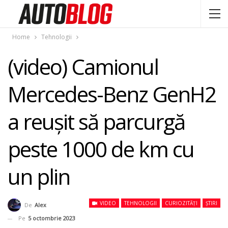
Home
Tehnologii
(video) Camionul
Mercedes-Benz GenH2
a reuşit să parcurgă
peste 1000 de km cu
un plin
VIDEO
TEHNOLOGII
CURIOZITĂȚI
ȘTIRI
De
Alex
Pe
5 octombrie 2023