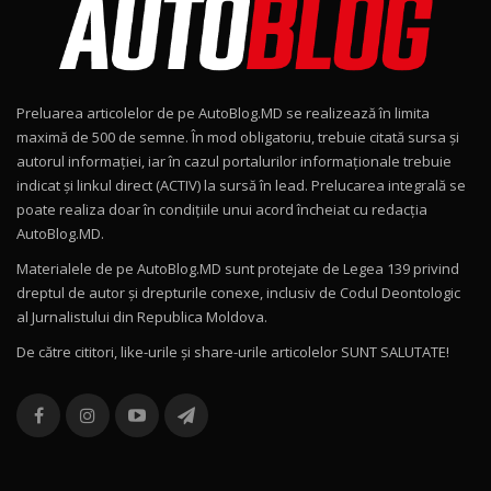
Noul Geely EX2 / Test Drive AutoBlog.MD
15:22
9
Preluarea articolelor de pe AutoBlog.MD se realizează în limita
Mercedes-AMG E 53 HYBRID 4MATIC+ / Test
maximă de 500 de semne. În mod obligatoriu, trebuie citată sursa și
Drive AutoBlog.MD
10
autorul informației, iar în cazul portalurilor informaționale trebuie
16:27
indicat și linkul direct (ACTIV) la sursă în lead. Prelucarea integrală se
poate realiza doar în condițiile unui acord încheiat cu redacţia
Noul Volvo ES90 / Test Drive AutoBlog.MD
AutoBlog.MD.
27:58
11
Materialele de pe AutoBlog.MD sunt protejate de Legea 139 privind
dreptul de autor și drepturile conexe, inclusiv de Codul Deontologic
Noul MG HS / Test Drive AutoBlog.MD
al Jurnalistului din Republica Moldova.
16:48
12
De către cititori, like-urile şi share-urile articolelor SUNT SALUTATE!
ROX 01: Test drive cu noul SUV chinezesc care
combină aventura cu luxul / AutoBlog.MD
13
36:08
ZEEKR 9X în Moldova: Am condus gigantul