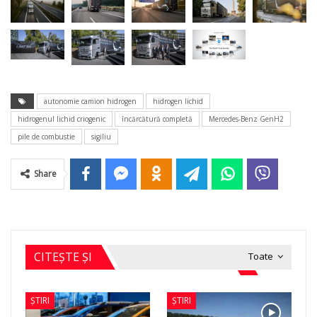
autonomie camion hidrogen
hidrogen lichid
hidrogenul lichid criogenic
încărcătură completă
Mercedes-Benz GenH2
pile de combustie
sigiliu
Share
CITEȘTE ȘI
Toate
ȘTIRI
ȘTIRI