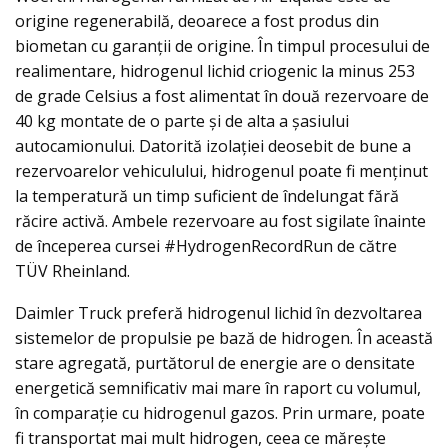
origine regenerabilă, deoarece a fost produs din
biometan cu garanții de origine. În timpul procesului de
realimentare, hidrogenul lichid criogenic la minus 253
de grade Celsius a fost alimentat în două rezervoare de
40 kg montate de o parte și de alta a șasiului
autocamionului. Datorită izolației deosebit de bune a
rezervoarelor vehiculului, hidrogenul poate fi menținut
la temperatură un timp suficient de îndelungat fără
răcire activă. Ambele rezervoare au fost sigilate înainte
de începerea cursei #HydrogenRecordRun de către
TÜV Rheinland.
Daimler Truck preferă hidrogenul lichid în dezvoltarea
sistemelor de propulsie pe bază de hidrogen. În această
stare agregată, purtătorul de energie are o densitate
energetică semnificativ mai mare în raport cu volumul,
în comparație cu hidrogenul gazos. Prin urmare, poate
fi transportat mai mult hidrogen, ceea ce mărește