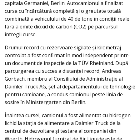
capitala Germaniei, Berlin. Autocamionul a finalizat
cursa cu încărcătură completă și o greutate totală
combinată a vehiculului de 40 de tone în condiții reale,
fără a emite dioxid de carbon (CO2) pe parcursul
întregii curse.
Drumul record cu rezervoare sigilate și kilometraj
controlat a fost confirmat în mod independent printr-
un document de inspecție de la TÜV Rheinland. După
parcurgerea cu succes a distanței record, Andreas
Gorbach, membru al Consiliului de Administrație al
Daimler Truck AG, șef al departamentului de tehnologie
pentru camioane, a condus camionul peste linia de
sosire în Ministergarten din Berlin.
Înaintea cursei, camionul a fost alimentat cu hidrogen
lichid la stația de alimentare a Daimler Truck de la
centrul de dezvoltare și testare al companiei din
Woerth. Hidrogenul furnizat de Air Liquide este de