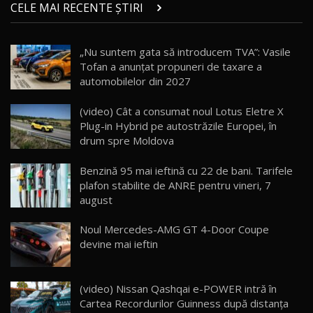
chinez care face lumea să se întoarcă după el
14
CELE MAI RECENTE ȘTIRI
17:27
/ AutoBlog.MD
Noua Mazda CX-5 / Test Drive AutoBlog.MD
„Nu suntem gata să introducem TVA”: Vasile
14:37
15
Tofan a anunțat propuneri de taxare a
automobilelor din 2027
Cum merge? Škoda Octavia 4×4 DSG facelift //
AutoBlogMD
(video) Cât a consumat noul Lotus Eletre X
16
13:10
Plug-in Hybrid pe autostrăzile Europei, în
drum spre Moldova
Lotus Eletre R / Test Drive AutoBlog.MD
20:06
17
Benzină 95 mai ieftină cu 22 de bani. Tarifele
plafon stabilite de ANRE pentru vineri, 7
august
Va fi modelul nr.1 BYD în Moldova? BYD Seal U
DM-i / Test Drive AutoBlog.MD
18
Noul Mercedes-AMG GT 4-Door Coupe
30:08
devine mai ieftin
Noul Geely EX5 EM-i care a cucerit Moldova
înainte să ajungă în showroom / Test Drive
19
23:36
AutoBlog.MD
(video) Nissan Qashqai e-POWER intră în
Cartea Recordurilor Guinness după distanța