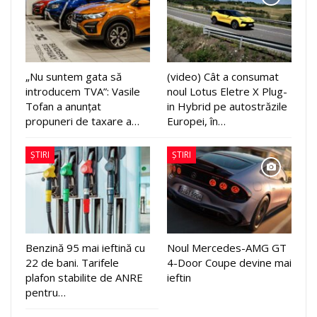
„Nu suntem gata să
(video) Cât a consumat
introducem TVA”: Vasile
noul Lotus Eletre X Plug-
Tofan a anunțat
in Hybrid pe autostrăzile
propuneri de taxare a…
Europei, în…
ȘTIRI
ȘTIRI
Benzină 95 mai ieftină cu
Noul Mercedes-AMG GT
22 de bani. Tarifele
4-Door Coupe devine mai
plafon stabilite de ANRE
ieftin
pentru…