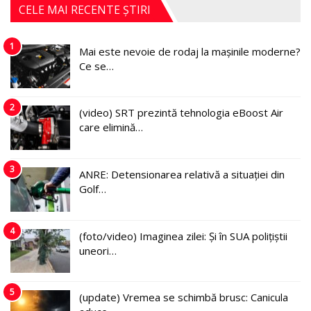
CELE MAI RECENTE ȘTIRI
1
Mai este nevoie de rodaj la mașinile moderne?
Ce se…
2
(video) SRT prezintă tehnologia eBoost Air
care elimină…
3
ANRE: Detensionarea relativă a situației din
Golf…
4
(foto/video) Imaginea zilei: Și în SUA polițiștii
uneori…
5
(update) Vremea se schimbă brusc: Canicula