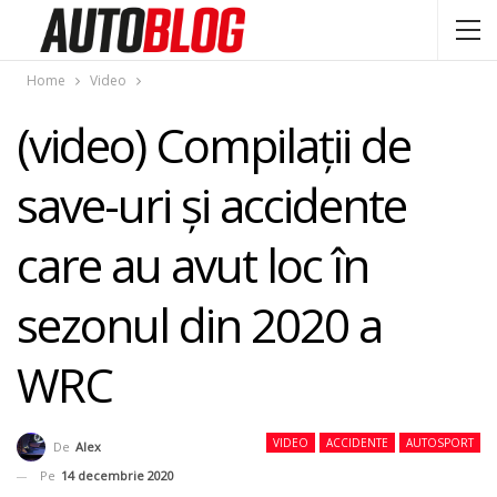
Home
Video
(video) Compilații de
save-uri şi accidente
care au avut loc în
sezonul din 2020 a
WRC
VIDEO
ACCIDENTE
AUTOSPORT
De
Alex
Pe
14 decembrie 2020