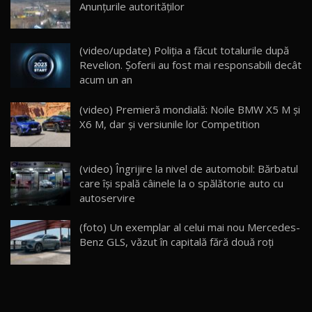
Anunțurile autorităților
26:59
22
Lynk & Co 01 / Test Drive AutoBlog.MD
(video/update) Poliţia a făcut totalurile după
25:19
23
Revelion. Şoferii au fost mai responsabili decât
acum un an
ZEEKR 009: Cel mai Performant și Confortabil
(video) Premieră mondială: Noile BMW X5 M şi
Van Electric Testat în Moldova / AutoBlog.MD
24
X6 M, dar şi versiunile lor Competition
26:38
Land Rover Defender OCTA Edition One: Cel
(video) Îngrijire la nivel de automobil: Bărbatul
mai Exclusiv și Puternic Defender Testat în
25
32:21
Moldova
care își spală câinele la o spălătorie auto cu
autoservire
Porsche 911 Spirit 70 / Test Drive
AutoBlog.MD
26
(foto) Un exemplar al celui mai nou Mercedes-
10:57
Benz GLS, văzut în capitală fără două roţi
Test Drive: Noile modele FENDT! Cum e să
conduci un tractor?!
27
22:49