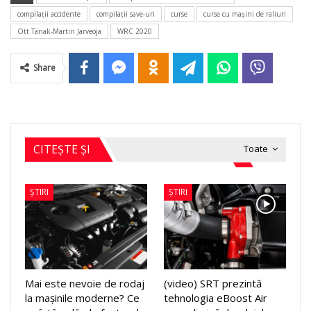
compilaţii accidente
compilaţii save-uri
curse
curse cu maşini de raliuri
Ott Tänak-Martin Jarveoja
WRC 2020
Share
CITEȘTE ȘI
Toate
ȘTIRI
ȘTIRI
Mai este nevoie de rodaj
(video) SRT prezintă
la mașinile moderne? Ce
tehnologia eBoost Air