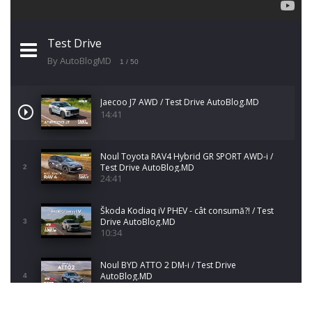
Test Drive
By AutoBlogMD
1
/ 50
Jaecoo J7 AWD / Test Drive AutoBlog.MD
14:41
Noul Toyota RAV4 Hybrid GR SPORT AWD-i /
Test Drive AutoBlog.MD
2
24:41
Škoda Kodiaq iV PHEV - cât consumă?! / Test
Drive AutoBlog.MD
3
10:34
Noul BYD ATTO 2 DM-i / Test Drive
AutoBlog.MD
4
17:35