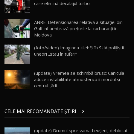
13:10
care elimină decalajul turbo
Lotus Eletre R / Test Drive AutoBlog.MD
20:06
17
ANRE: Detensionarea relativă a situației din
Golf influențează prețurile la carburanți în
Moldova
Va fi modelul nr.1 BYD în Moldova? BYD Seal U
DM-i / Test Drive AutoBlog.MD
18
(foto/video) Imaginea zilei: Și în SUA polițiștii
30:08
uneori „stau în tufari”
Noul Geely EX5 EM-i care a cucerit Moldova
înainte să ajungă în showroom / Test Drive
19
23:36
AutoBlog.MD
(update) Vremea se schimbă brusc: Canicula
aduce instabilitate atmosferică în nordul și
Noul ZEEKR 7X / Test Drive AutoBlog.MD
centrul țării
29:08
20
Micul BYD Dolphin Surf / Test Drive
CELE MAI RECOMANDATE ȘTIRI
AutoBlog.MD
21
16:59
(update) Drumul spre vama Leușeni, deblocat.
Noua Mazda 6e / Test Drive AutoBlog.MD