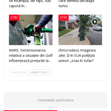
se întâmplă, de fapt, sub
care elimină decalajul
capotă în…
turbo
ȘTIRI
ȘTIRI
ANRE: Detensionarea
(foto/video) Imaginea
relativă a situației din Golf
zilei: Și în SUA polițiștii
influențează prețurile la…
uneori „stau în tufari”
ANTERIOR
URMĂTORUL
Cmentariile sunt închise