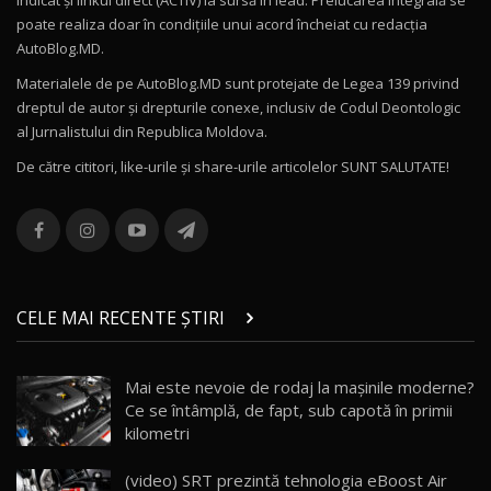
poate realiza doar în condițiile unui acord încheiat cu redacţia
Noul Volvo ES90 / Test Drive AutoBlog.MD
AutoBlog.MD.
27:58
11
Materialele de pe AutoBlog.MD sunt protejate de Legea 139 privind
dreptul de autor și drepturile conexe, inclusiv de Codul Deontologic
Noul MG HS / Test Drive AutoBlog.MD
al Jurnalistului din Republica Moldova.
16:48
12
De către cititori, like-urile şi share-urile articolelor SUNT SALUTATE!
ROX 01: Test drive cu noul SUV chinezesc care
combină aventura cu luxul / AutoBlog.MD
13
36:08
ZEEKR 9X în Moldova: Am condus gigantul
chinez care face lumea să se întoarcă după el
14
CELE MAI RECENTE ȘTIRI
17:27
/ AutoBlog.MD
Noua Mazda CX-5 / Test Drive AutoBlog.MD
Mai este nevoie de rodaj la mașinile moderne?
14:37
15
Ce se întâmplă, de fapt, sub capotă în primii
kilometri
Cum merge? Škoda Octavia 4×4 DSG facelift //
AutoBlogMD
(video) SRT prezintă tehnologia eBoost Air
16