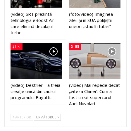
(video) SRT prezintă
(foto/video) Imaginea
tehnologia eBoost Air
zilei: Și în SUA polițiștii
care elimină decalajul
uneori „stau în tufari”
turbo
ȘTIRI
ȘTIRI
(video) Destrier – a treia
(video) Mai repede decât
creație unică din cadrul
„viteza Chinei”: Cum a
programului Bugatti…
fost creat supercarul
Audi Nuvolari…
ANTERIOR
URMĂTORUL