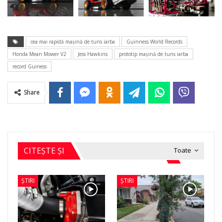
cea mai rapidă maşină de tuns iarba
Guinness World Records
Honda Mean Mower V2
Jess Hawkins
prototip maşină de tuns iarba
record Guiness
Share
CITEȘTE ȘI
Toate
ȘTIRI
ȘTIRI