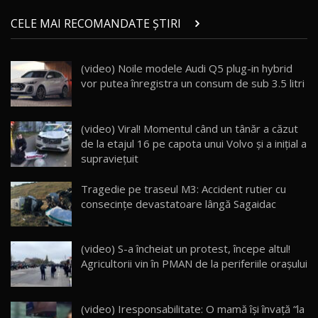
Micul BYD Dolphin Surf / Test Drive
CELE MAI RECOMANDATE ȘTIRI
AutoBlog.MD
21
16:59
(video) Noile modele Audi Q5 plug-in hybrid
Noua Mazda 6e / Test Drive AutoBlog.MD
vor putea înregistra un consum de sub 3.5 litri
26:59
22
Lynk & Co 01 / Test Drive AutoBlog.MD
(video) Viral! Momentul când un tânăr a căzut
25:19
23
de la etajul 16 pe capota unui Volvo şi a inițial a
supraviețuit
ZEEKR 009: Cel mai Performant și Confortabil
Tragedie pe traseul M3: Accident rutier cu
Van Electric Testat în Moldova / AutoBlog.MD
24
consecințe devastatoare lângă Sagaidac
26:38
Land Rover Defender OCTA Edition One: Cel
(video) S-a încheiat un protest, începe altul!
mai Exclusiv și Puternic Defender Testat în
25
32:21
Moldova
Agricultorii vin în PMAN de la periferiile orașului
Porsche 911 Spirit 70 / Test Drive
AutoBlog.MD
26
(video) Iresponsabilitate: O mamă îşi învaţă “la
10:57