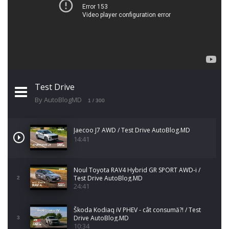
Test Drive
By AutoBlogMD
1
/ 300
Jaecoo J7 AWD / Test Drive AutoBlog.MD
14:41
Noul Toyota RAV4 Hybrid GR SPORT AWD-i /
Test Drive AutoBlog.MD
2
24:41
Škoda Kodiaq iV PHEV - cât consumă?! / Test
Drive AutoBlog.MD
3
10:34