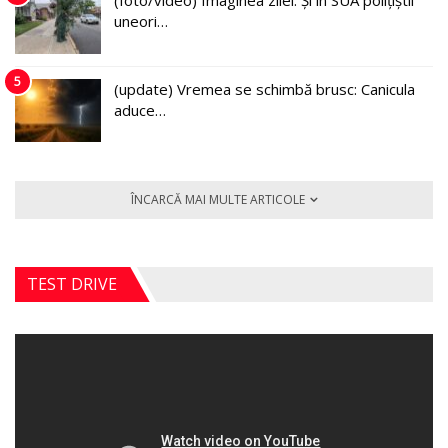
(foto/video) Imaginea zilei: Și în SUA polițiștii
uneori…
5
(update) Vremea se schimbă brusc: Canicula
aduce…
ÎNCARCĂ MAI MULTE ARTICOLE
TEST DRIVE