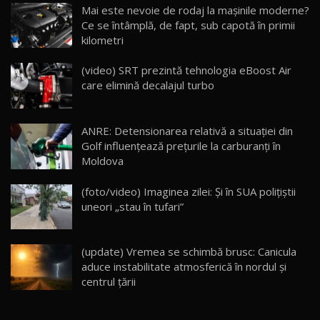
Noua Mazda CX-5 / Test Drive AutoBlog.MD
Mai este nevoie de rodaj la mașinile moderne?
14:37
15
Ce se întâmplă, de fapt, sub capotă în primii
kilometri
Cum merge? Škoda Octavia 4×4 DSG facelift //
AutoBlogMD
(video) SRT prezintă tehnologia eBoost Air
16
13:10
care elimină decalajul turbo
Lotus Eletre R / Test Drive AutoBlog.MD
20:06
17
ANRE: Detensionarea relativă a situației din
Golf influențează prețurile la carburanți în
Moldova
Va fi modelul nr.1 BYD în Moldova? BYD Seal U
DM-i / Test Drive AutoBlog.MD
18
(foto/video) Imaginea zilei: Și în SUA polițiștii
30:08
uneori „stau în tufari”
Noul Geely EX5 EM-i care a cucerit Moldova
înainte să ajungă în showroom / Test Drive
19
23:36
AutoBlog.MD
(update) Vremea se schimbă brusc: Canicula
aduce instabilitate atmosferică în nordul și
Noul ZEEKR 7X / Test Drive AutoBlog.MD
centrul țării
29:08
20