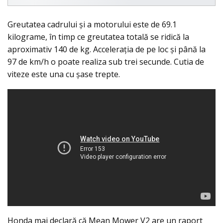
Greutatea cadrului și a motorului este de 69.1
kilograme, în timp ce greutatea totală se ridică la
aproximativ 140 de kg. Acceleraţia de pe loc şi până la
97 de km/h o poate realiza sub trei secunde. Cutia de
viteze este una cu şase trepte.
Honda mai declară că Mean Mower V2 are un raport