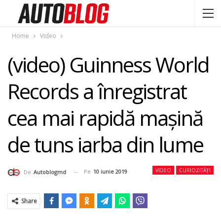
Home
Video
(video) Guinness World
Records a înregistrat
cea mai rapidă maşină
de tuns iarba din lume
VIDEO
CURIOZITĂȚI
Pe
10 iunie 2019
De
Autoblogmd
Share