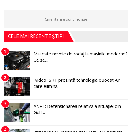
Cmentariile sunt închise
CELE MAI RECENTE ȘTIRI
1
Mai este nevoie de rodaj la mașinile moderne?
Ce se…
2
(video) SRT prezintă tehnologia eBoost Air
care elimină…
3
ANRE: Detensionarea relativă a situației din
Golf…
4