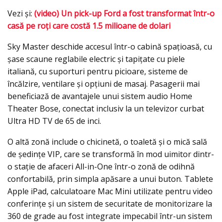
Vezi şi:
(video) Un pick-up Ford a fost transformat într-o
casă pe roți care costă 1.5 milioane de dolari
Sky Master deschide accesul într-o cabină spaţioasă, cu
șase scaune reglabile electric şi tapiţate cu piele
italiană, cu suporturi pentru picioare, sisteme de
încălzire, ventilare şi opţiuni de masaj. Pasagerii mai
beneficiază de avantajele unui sistem audio Home
Theater Bose, conectat inclusiv la un televizor curbat
Ultra HD TV de 65 de inci.
O altă zonă include o chicinetă, o toaletă și o mică sală
de ședințe VIP, care se transformă în mod uimitor dintr-
o stație de afaceri All-in-One într-o zonă de odihnă
confortabilă, prin simpla apăsare a unui buton. Tablete
Apple iPad, calculatoare Mac Mini utilizate pentru video
conferințe și un sistem de securitate de monitorizare la
360 de grade au fost integrate impecabil într-un sistem