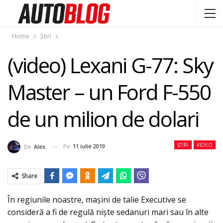
Home
Știri
(video) Lexani G-77: Sky
Master – un Ford F-550
de un milion de dolari
ȘTIRI
VIDEO
Pe
11 iulie 2019
De
Alex
Share
În regiunile noastre, maşini de talie Executive se
consideră a fi de regulă nişte sedanuri mari sau în alte