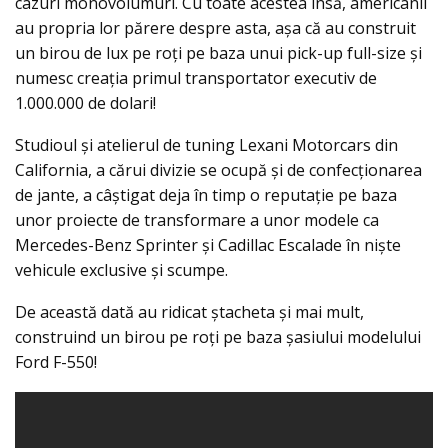
cazuri monovolumuri. Cu toate acestea însă, americanii
au propria lor părere despre asta, aşa că au construit
un birou de lux pe roţi pe baza unui pick-up full-size şi
numesc creaţia primul transportator executiv de
1.000.000 de dolari!
Studioul şi atelierul de tuning Lexani Motorcars din
California, a cărui divizie se ocupă şi de confecţionarea
de jante, a câștigat deja în timp o reputație pe baza
unor proiecte de transformare a unor modele ca
Mercedes-Benz Sprinter și Cadillac Escalade în nişte
vehicule exclusive şi scumpe.
De această dată au ridicat ștacheta şi mai mult,
construind un birou pe roţi pe baza şasiului modelului
Ford F-550!