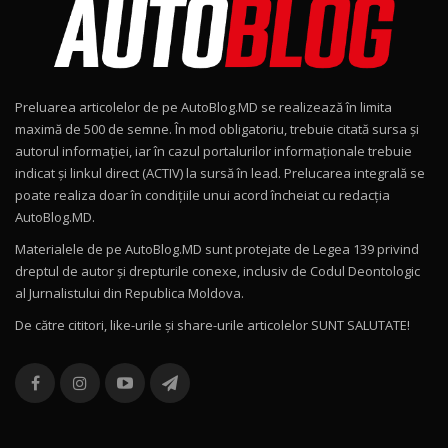
15:08
Noul Geely EX2 / Test Drive AutoBlog.MD
15:22
9
Preluarea articolelor de pe AutoBlog.MD se realizează în limita
Mercedes-AMG E 53 HYBRID 4MATIC+ / Test
maximă de 500 de semne. În mod obligatoriu, trebuie citată sursa și
Drive AutoBlog.MD
10
autorul informației, iar în cazul portalurilor informaționale trebuie
16:27
indicat și linkul direct (ACTIV) la sursă în lead. Prelucarea integrală se
poate realiza doar în condițiile unui acord încheiat cu redacţia
Noul Volvo ES90 / Test Drive AutoBlog.MD
AutoBlog.MD.
27:58
11
Materialele de pe AutoBlog.MD sunt protejate de Legea 139 privind
dreptul de autor și drepturile conexe, inclusiv de Codul Deontologic
Noul MG HS / Test Drive AutoBlog.MD
al Jurnalistului din Republica Moldova.
16:48
12
De către cititori, like-urile şi share-urile articolelor SUNT SALUTATE!
ROX 01: Test drive cu noul SUV chinezesc care
combină aventura cu luxul / AutoBlog.MD
13
36:08
ZEEKR 9X în Moldova: Am condus gigantul