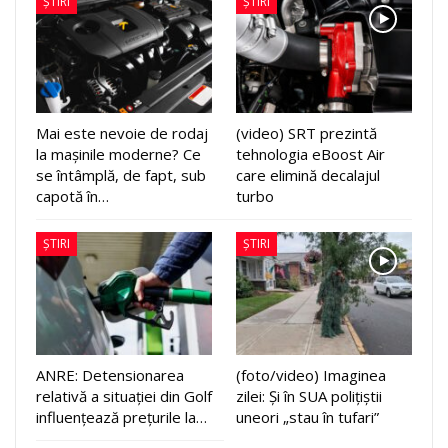
ȘTIRI
ȘTIRI
Mai este nevoie de rodaj
(video) SRT prezintă
la mașinile moderne? Ce
tehnologia eBoost Air
se întâmplă, de fapt, sub
care elimină decalajul
capotă în…
turbo
ȘTIRI
ȘTIRI
ANRE: Detensionarea
(foto/video) Imaginea
relativă a situației din Golf
zilei: Și în SUA polițiștii
influențează prețurile la…
uneori „stau în tufari”