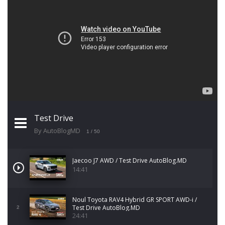
Test Drive
By AutoBlogMD
1
/ 50
Jaecoo J7 AWD / Test Drive AutoBlog.MD
14:41
Noul Toyota RAV4 Hybrid GR SPORT AWD-i /
Test Drive AutoBlog.MD
2
24:41