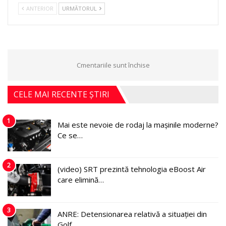
ANTERIOR
URMĂTORUL
Cmentariile sunt închise
CELE MAI RECENTE ȘTIRI
1
Mai este nevoie de rodaj la mașinile moderne?
Ce se…
2
(video) SRT prezintă tehnologia eBoost Air
care elimină…
3
ANRE: Detensionarea relativă a situației din
Golf…