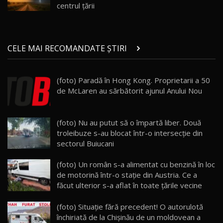
Noul ZEEKR 7X / Test Drive AutoBlog.MD
centrul țării
29:08
20
Micul BYD Dolphin Surf / Test Drive
CELE MAI RECOMANDATE ȘTIRI
AutoBlog.MD
21
16:59
(foto) Paradă în Hong Kong. Proprietarii a 50
Noua Mazda 6e / Test Drive AutoBlog.MD
de McLaren au sărbătorit ajunul Anului Nou
26:59
22
Lynk & Co 01 / Test Drive AutoBlog.MD
(foto) Nu au putut să o împartă liber. Două
25:19
23
troleibuze s-au blocat într-o intersecție din
sectorul Buiucani
ZEEKR 009: Cel mai Performant și Confortabil
(foto) Un român s-a alimentat cu benzină în loc
Van Electric Testat în Moldova / AutoBlog.MD
24
de motorină într-o staţie din Austria. Ce a
26:38
făcut ulterior s-a aflat în toate ţările vecine
Land Rover Defender OCTA Edition One: Cel
(foto) Situaţie fără precedent! O autorulotă
mai Exclusiv și Puternic Defender Testat în
25
32:21
Moldova
închiriată de la Chişinău de un moldovean a