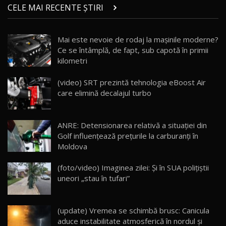
chinez care face lumea să se întoarcă după el
14
CELE MAI RECENTE ȘTIRI
17:27
/ AutoBlog.MD
Noua Mazda CX-5 / Test Drive AutoBlog.MD
Mai este nevoie de rodaj la mașinile moderne?
14:37
15
Ce se întâmplă, de fapt, sub capotă în primii
kilometri
Cum merge? Škoda Octavia 4×4 DSG facelift //
AutoBlogMD
(video) SRT prezintă tehnologia eBoost Air
16
13:10
care elimină decalajul turbo
Lotus Eletre R / Test Drive AutoBlog.MD
20:06
17
ANRE: Detensionarea relativă a situației din
Golf influențează prețurile la carburanți în
Moldova
Va fi modelul nr.1 BYD în Moldova? BYD Seal U
DM-i / Test Drive AutoBlog.MD
18
(foto/video) Imaginea zilei: Și în SUA polițiștii
30:08
uneori „stau în tufari”
Noul Geely EX5 EM-i care a cucerit Moldova
înainte să ajungă în showroom / Test Drive
19
23:36
AutoBlog.MD
(update) Vremea se schimbă brusc: Canicula
aduce instabilitate atmosferică în nordul și