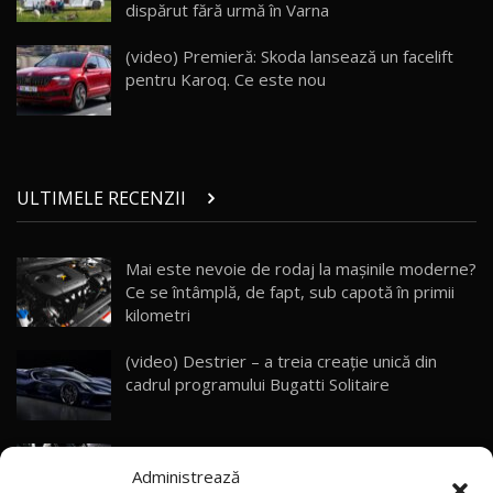
dispărut fără urmă în Varna
Porsche 911 Spirit 70 / Test Drive
AutoBlog.MD
26
(video) Premieră: Skoda lansează un facelift
10:57
pentru Karoq. Ce este nou
Test Drive: Noile modele FENDT! Cum e să
conduci un tractor?!
27
22:49
ULTIMELE RECENZII
Noul Geely Monjaro 2025! Mai ieftin și mai
dotat / Test Drive AutoBlog.MD
28
23:05
Mai este nevoie de rodaj la mașinile moderne?
Ce se întâmplă, de fapt, sub capotă în primii
ZEEKR 9X - PRIMUL TEST DRIVE ÎN ROMÂNĂ!
CUM SE CONDUCE?
29
kilometri
33:40
(video) Destrier – a treia creație unică din
Primele impresii despre BYD Seal U DM-i,
cadrul programului Bugatti Solitaire
Sealion 7 și Seal 5 DM-i / Test Drive
30
10:58
AutoBlog.MD
(video) SRT prezintă tehnologia eBoost Air
Noua Toyota Corolla Cross facelift / Test Drive
Administrează
care elimină decalajul turbo
AutoBlog.MD
31