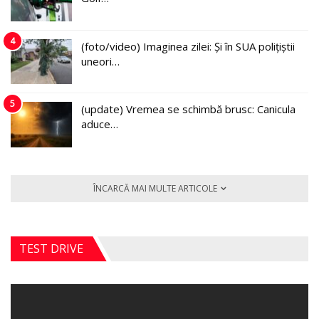
4
(foto/video) Imaginea zilei: Și în SUA polițiștii
uneori…
5
(update) Vremea se schimbă brusc: Canicula
aduce…
ÎNCARCĂ MAI MULTE ARTICOLE
TEST DRIVE