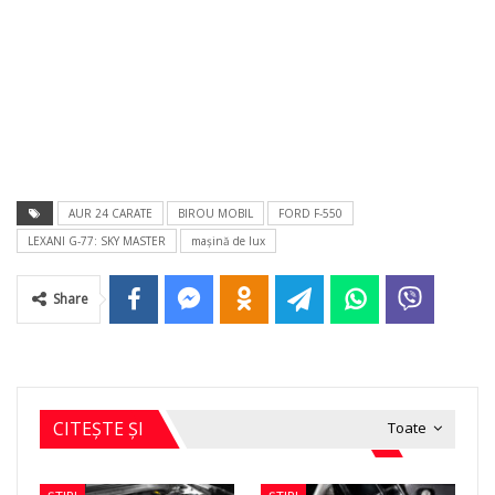
AUR 24 CARATE
BIROU MOBIL
FORD F-550
LEXANI G-77: SKY MASTER
maşină de lux
Share
CITEȘTE ȘI
Toate