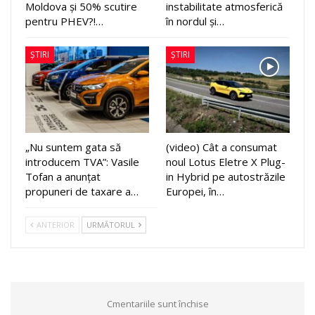
Moldova și 50% scutire
instabilitate atmosferică
pentru PHEV?!…
în nordul și…
ȘTIRI
ȘTIRI
„Nu suntem gata să
(video) Cât a consumat
introducem TVA”: Vasile
noul Lotus Eletre X Plug-
Tofan a anunțat
in Hybrid pe autostrăzile
propuneri de taxare a…
Europei, în…
ANTERIOR
URMĂTORUL
Cmentariile sunt închise