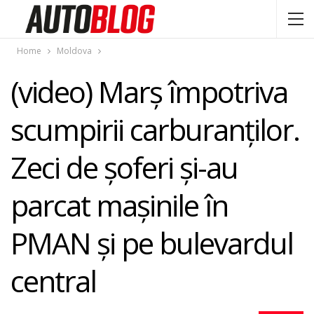
Home
Moldova
(video) Marş împotriva
scumpirii carburanţilor.
Zeci de şoferi şi-au
parcat maşinile în
PMAN şi pe bulevardul
central