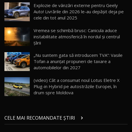
Cum merge? Škoda Octavia 4×4 DSG facelift //
AutoBlogMD
Explozie de vânzări externe pentru Geely
16
13:10
Auto! Livrările din 2026 le-au depășit deja pe
cele din tot anul 2025
Lotus Eletre R / Test Drive AutoBlog.MD
20:06
17
Vremea se schimbă brusc: Canicula aduce
instabilitate atmosferică în nordul și centrul
țării
Va fi modelul nr.1 BYD în Moldova? BYD Seal U
DM-i / Test Drive AutoBlog.MD
18
„Nu suntem gata să introducem TVA”: Vasile
30:08
Tofan a anunțat propuneri de taxare a
automobilelor din 2027
Noul Geely EX5 EM-i care a cucerit Moldova
înainte să ajungă în showroom / Test Drive
19
23:36
AutoBlog.MD
(video) Cât a consumat noul Lotus Eletre X
Plug-in Hybrid pe autostrăzile Europei, în
Noul ZEEKR 7X / Test Drive AutoBlog.MD
drum spre Moldova
29:08
20
Micul BYD Dolphin Surf / Test Drive
CELE MAI RECOMANDATE ȘTIRI
AutoBlog.MD
21
16:59