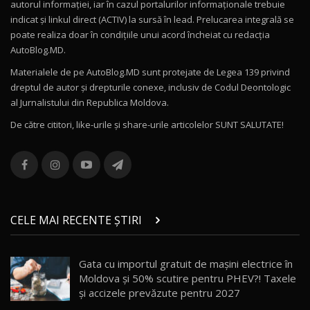
autorul informației, iar în cazul portalurilor informaționale trebuie
16:27
indicat și linkul direct (ACTIV) la sursă în lead. Prelucarea integrală se
poate realiza doar în condițiile unui acord încheiat cu redacţia
Noul Volvo ES90 / Test Drive AutoBlog.MD
AutoBlog.MD.
27:58
11
Materialele de pe AutoBlog.MD sunt protejate de Legea 139 privind
dreptul de autor și drepturile conexe, inclusiv de Codul Deontologic
Noul MG HS / Test Drive AutoBlog.MD
al Jurnalistului din Republica Moldova.
16:48
12
De către cititori, like-urile şi share-urile articolelor SUNT SALUTATE!
ROX 01: Test drive cu noul SUV chinezesc care
combină aventura cu luxul / AutoBlog.MD
13
36:08
ZEEKR 9X în Moldova: Am condus gigantul
chinez care face lumea să se întoarcă după el
14
CELE MAI RECENTE ȘTIRI
17:27
/ AutoBlog.MD
Noua Mazda CX-5 / Test Drive AutoBlog.MD
Gata cu importul gratuit de mașini electrice în
14:37
15
Moldova și 50% scutire pentru PHEV?! Taxele
și accizele prevăzute pentru 2027