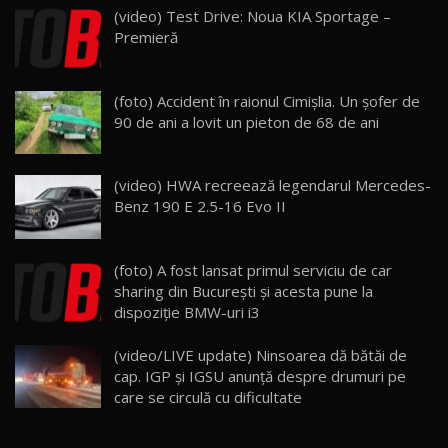
(video) Test Drive: Noua KIA Sportage –
Noua Mazda 6e / Test Drive AutoBlog.MD
Premieră
26:59
22
Lynk & Co 01 / Test Drive AutoBlog.MD
(foto) Accident în raionul Cimișlia. Un șofer de
25:19
23
90 de ani a lovit un pieton de 68 de ani
ZEEKR 009: Cel mai Performant și Confortabil
(video) HWA recreează legendarul Mercedes-
Van Electric Testat în Moldova / AutoBlog.MD
24
Benz 190 E 2.5-16 Evo II
26:38
Land Rover Defender OCTA Edition One: Cel
(foto) A fost lansat primul serviciu de car
mai Exclusiv și Puternic Defender Testat în
25
32:21
Moldova
sharing din Bucureşti şi acesta pune la
dispoziţie BMW-uri i3
Porsche 911 Spirit 70 / Test Drive
AutoBlog.MD
26
(video/LIVE update) Ninsoarea dă bătăi de
10:57
cap. IGP și IGSU anunță despre drumuri pe
care se circulă cu dificultate
Test Drive: Noile modele FENDT! Cum e să
conduci un tractor?!
27
22:49