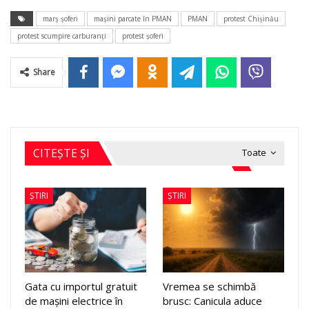
marş şoferi
maşini parcate în PMAN
PMAN
protest Chişinău
protest scumpire carburanţi
protest şoferi
Share
CITEȘTE ȘI
Toate
ȘTIRI
ȘTIRI
Gata cu importul gratuit
Vremea se schimbă
de mașini electrice în
brusc: Canicula aduce