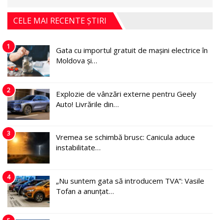
CELE MAI RECENTE ȘTIRI
1
Gata cu importul gratuit de mașini electrice în
Moldova și…
2
Explozie de vânzări externe pentru Geely
Auto! Livrările din…
3
Vremea se schimbă brusc: Canicula aduce
instabilitate…
4
„Nu suntem gata să introducem TVA”: Vasile
Tofan a anunțat…