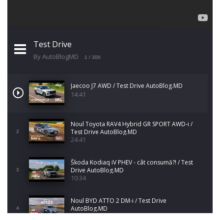
Test Drive
By AutoBlogMD
1
/ 300
Jaecoo J7 AWD / Test Drive AutoBlog.MD
14:41
Noul Toyota RAV4 Hybrid GR SPORT AWD-i /
Test Drive AutoBlog.MD
2
24:41
Škoda Kodiaq iV PHEV - cât consumă?! / Test
Drive AutoBlog.MD
3
10:34
Noul BYD ATTO 2 DM-i / Test Drive
AutoBlog.MD
4
17:35