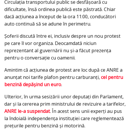
Circulaţia transportului public se desfăşoară cu
dificultate, însă ordinea publică este păstrată. Chiar
dacă acţiunea a început de la ora 11:00, conducători
auto continuă să se adune în perimetru.
Şoferii discută între ei, inclusiv despre un nou protest
pe care îl vor organiza. Deocamdată niciun
reprezentant al guvernării nu şi-a făcut prezenţa
pentru o conversaţie cu oamenii.
Amintim că acţiunea de protest are loc după ce ANRE a
anunţat noi tarife plafon pentru carburanţi,
cel pentru
benzină depăşind un euro
.
Ulterior, în urma sesizării unor deputaţi din Parlament,
dar şi la cererea prim ministrului de revizuire a tarifelor,
ANRE le-a suspendat
. În acest sens unii experţi au pus
la îndoială independenţa instituţiei care reglementează
preţurile pentru benzină şi motorină.