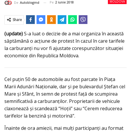
MOLDOVA
Pe
2 iunie 2018
De
Autoblogmd
Share
(update)
S-a luat o decizie de a mai organiza în această
săptămână o acţiune de protest în cazul în care tarifele
la carburanţi nu vor fi ajustate corespunzător situaţiei
economice din Republica Moldova.
Cel puţin 50 de automobile au fost parcate în Piaţa
Marii Adunări Naţionale, dar şi pe bulevardul Ştefan cel
Mare şi Sfânt, în semn de protest faţă de scumpirea
semnificativă a carburanţilor. Proprietarii de vehicule
claxonează şi scandează “Hoţii” sau “Cerem reducerea
tarifelor la benzină şi motorină”.
Înainte de ora amiezii, mai mulţi participanţi au format