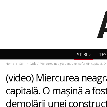
ȘTIRI
TES
Home
Știri
(video) Miercurea neagră pentru un şofer din capitală. O m
(video) Miercurea neagr
capitală. O mașină a fost
demolării unei construcț