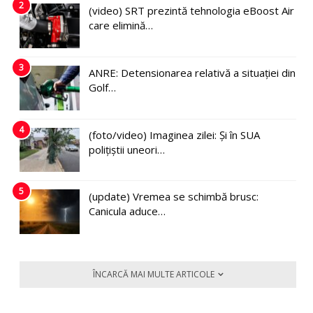
2
(video) SRT prezintă tehnologia eBoost Air
care elimină…
3
ANRE: Detensionarea relativă a situației din
Golf…
4
(foto/video) Imaginea zilei: Și în SUA
polițiștii uneori…
5
(update) Vremea se schimbă brusc:
Canicula aduce…
ÎNCARCĂ MAI MULTE ARTICOLE