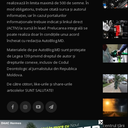
realizează în limita maximă de 500 de semne. În
mod obligatoriu, trebuie citată sursa și autorul
informației, iar în cazul portalurilor
informaționale trebuie indicat și linkul direct
(ACTIV) la sursă în lead. Prelucarea integrală se
poate realiza doar în condițiile unui acord
încheiat cu redacţia AutoBlog.MD.
Materialele de pe AutoBlog.MD sunt protejate
de Legea 139 privind dreptul de autor și
drepturile conexe, inclusiv de Codul
Deontologic al Jurnalistului din Republica
Moldova.
De către cititori, like-urile şi share-urile
articolelor SUNT SALUTATE!
×
centrul țării