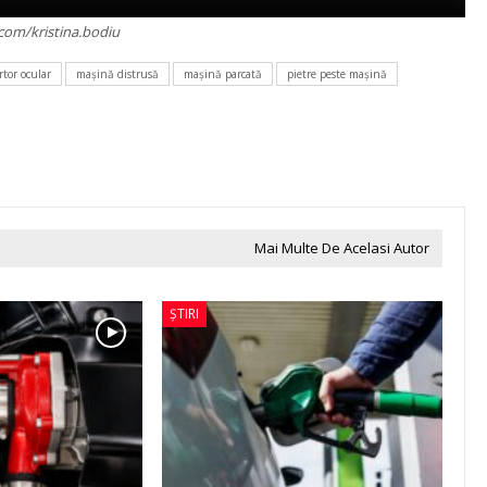
com/kristina.bodiu
tor ocular
maşină distrusă
maşină parcată
pietre peste maşină
Mai Multe De Acelasi Autor
ȘTIRI