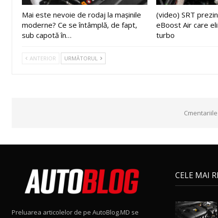
Mai este nevoie de rodaj la mașinile
(video) SRT prezin
moderne? Ce se întâmplă, de fapt,
eBoost Air care el
sub capotă în…
turbo
ANTERIOR
URMĂTORUL
Cmentariile
CELE MAI 
Preluarea articolelor de pe AutoBlog.MD se