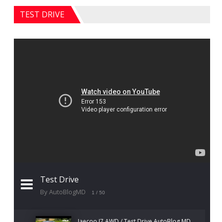
TEST DRIVE
Test Drive
By AutoBlogMD
1
/ 50
Jaecoo J7 AWD / Test Drive AutoBlog.MD