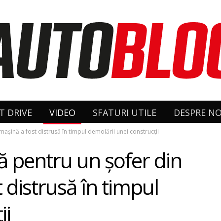
T DRIVE
VIDEO
SFATURI UTILE
DESPRE NO
așină a fost distrusă în timpul demolării unei construcții
ă pentru un şofer din
 distrusă în timpul
ii