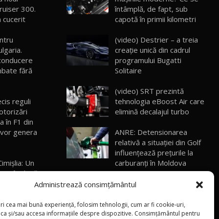
30:08
ruiser 300.
întâmplă, de fapt, sub
a cucerit
capotă în primii kilometri
Noul Geely EX5 EM-i care a cucerit
Moldova înainte să ajungă în showroom /
19
ntru
(video) Destrier – a treia
23:36
Test Drive AutoBlog.MD
lgaria.
creație unică din cadrul
conducere
programului Bugatti
Noul ZEEKR 7X / Test Drive AutoBlog.MD
mbate fără
Solitaire
29:08
20
(video) SRT prezintă
cis reguli
tehnologia eBoost Air care
Micul BYD Dolphin Surf / Test Drive
otorizări
elimină decalajul turbo
AutoBlog.MD
21
16:59
a în F1 din
 vor genera
ANRE: Detensionarea
relativă a situației din Golf
Noua Mazda 6e / Test Drive AutoBlog.MD
26:59
influențează prețurile la
22
Cimişlia: Un
carburanți în Moldova
rupt în două
Lynk & Co 01 / Test Drive AutoBlog.MD
cu un TIR
(foto/video) Imaginea zilei:
Administrează consimțământul
25:19
23
Și în SUA polițiștii uneori
maşină de
„stau în tufari”
ri cea mai bună experiență, folosim tehnologii, cum ar fi cookie-uri,
oca și/sau accesa informațiile despre dispozitive. Consimțământul pentru
en3 – a