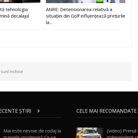
tă tehnologia
ANRE: Detensionarea relativă a
imină decalajul
situației din Golf influențează prețurile
la…
 sunt închise
RECENTE ȘTIRI
CELE MAI RECOMANDATE 
Mai este nevoie de rodaj la
(video) Primul
mașinile moderne? Ce se
independent c