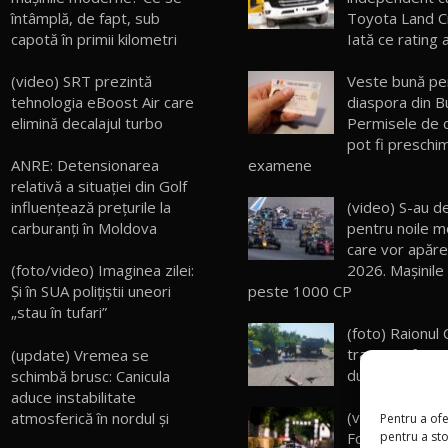
întâmplă, de fapt, sub
Toyota Land C
capotă în primii kilometri
Iată ce rating 
(video) SRT prezintă
Veste bună pe
tehnologia eBoost Air care
diaspora din Bu
elimină decalajul turbo
Permisele de 
pot fi preschi
examene
ANRE: Detensionarea
relativă a situației din Golf
(video) S-au de
influențează prețurile la
pentru noile m
carburanți în Moldova
care vor apăre
2026. Maşinile
(foto/video) Imaginea zilei:
peste 1000 CP
Și în SUA polițiștii uneori
„stau în tufari”
(foto) Raionul 
tractor a fost 
(update) Vremea se
după impactul 
schimbă brusc: Canicula
aduce instabilitate
(video) Noua 
atmosferică în nordul și
Pentru a ofe
pentru a st
Formula E – G