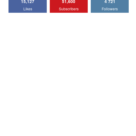
15,127
51,600
4 721
Lotus Emira Turbo SE / Test Drive
Likes
Subscribers
Followers
AutoBlog.MD
7
24:06
Noul Škoda Kodiaq RS / Test Drive
AutoBlog.MD în premieră națională
8
15:08
Noul Geely EX2 / Test Drive AutoBlog.MD
15:22
9
Mercedes-AMG E 53 HYBRID 4MATIC+ /
Test Drive AutoBlog.MD
10
16:27
Noul Volvo ES90 / Test Drive AutoBlog.MD
27:58
11
Noul MG HS / Test Drive AutoBlog.MD
16:48
12