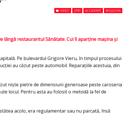
VIDEO
ȘTIRI
ACCIDENTE
MOLDOVA
de lângă restaurantul Sănătate. Cui îi aparține maşina şi
apitală. Pe bulevardul Grigore Vieru, în timpul procesului
rucției au căzut peste automobil. Reparaţiile acestuia, din
ăzut niște pietre de dimensiuni generoase peste caroseria
ute locul. Pentru asta au folosit o metodă la fel de
 stătea acolo, era regulamentar sau nu parcată, însă