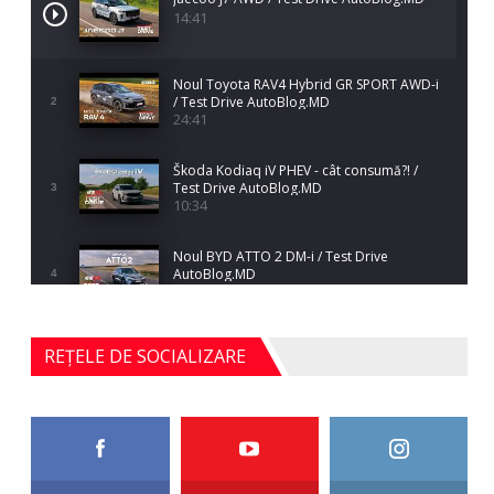
14:41
Noul Toyota RAV4 Hybrid GR SPORT AWD-i
/ Test Drive AutoBlog.MD
2
24:41
Škoda Kodiaq iV PHEV - cât consumă?! /
Test Drive AutoBlog.MD
3
10:34
Noul BYD ATTO 2 DM-i / Test Drive
AutoBlog.MD
4
17:35
Noul Mercedes-Benz S-Class facelift (S 580
REȚELE DE SOCIALIZARE
4MATIC V223) / Test Drive AutoBlog.MD
5
27:33
HAVAL H5 / Test Drive AutoBlog.MD
11:58
6