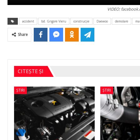
VIDEO: facebook.
accident
bd. Grigore Vieru
construcţie
Daewoo
demolare
mar
Share
CITEȘTE ȘI
ȘTIRI
ȘTIRI