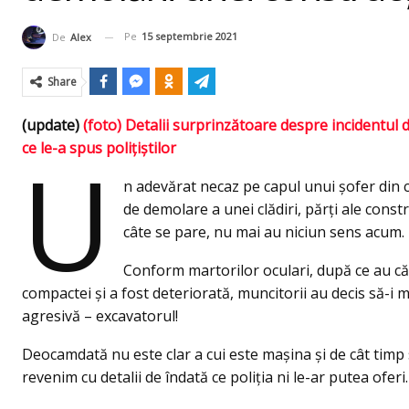
Pe
15 septembrie 2021
De
Alex
Share
(update)
(foto) Detalii surprinzătoare despre incidentul 
ce le-a spus polițiștilor
U
n adevărat necaz pe capul unui şofer din c
de demolare a unei clădiri, părţi ale const
câte se pare, nu mai au niciun sens acum.
Conform martorilor oculari, după ce au c
compactei și a fost deteriorată, muncitorii au decis să-i m
agresivă – excavatorul!
Deocamdată nu este clar a cui este maşina şi de cât timp
revenim cu detalii de îndată ce poliţia ni le-ar putea oferi.