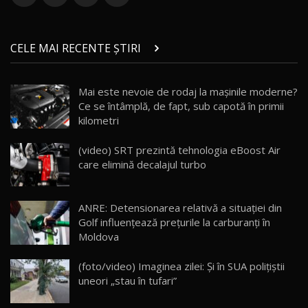
ZEEKR 9X în Moldova: Am condus gigantul
chinez care face lumea să se întoarcă după el
14
CELE MAI RECENTE ȘTIRI
17:27
/ AutoBlog.MD
Noua Mazda CX-5 / Test Drive AutoBlog.MD
Mai este nevoie de rodaj la mașinile moderne?
14:37
15
Ce se întâmplă, de fapt, sub capotă în primii
kilometri
Cum merge? Škoda Octavia 4×4 DSG facelift //
AutoBlogMD
(video) SRT prezintă tehnologia eBoost Air
16
13:10
care elimină decalajul turbo
Lotus Eletre R / Test Drive AutoBlog.MD
20:06
17
ANRE: Detensionarea relativă a situației din
Golf influențează prețurile la carburanți în
Moldova
Va fi modelul nr.1 BYD în Moldova? BYD Seal U
DM-i / Test Drive AutoBlog.MD
18
(foto/video) Imaginea zilei: Și în SUA polițiștii
30:08
uneori „stau în tufari”
Noul Geely EX5 EM-i care a cucerit Moldova