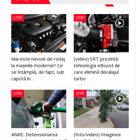
ȘTIRI
ȘTIRI
Mai este nevoie de rodaj
(video) SRT prezintă
la mașinile moderne? Ce
tehnologia eBoost Air
se întâmplă, de fapt, sub
care elimină decalajul
capotă în…
turbo
ȘTIRI
ȘTIRI
ANRE: Detensionarea
(foto/video) Imaginea