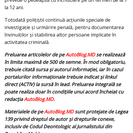
prevede o pedeapsă cu închisoare pe un termen de la 7
la 12 ani.
Totodată polițiștii continuă acțiunile speciale de
investigație și urmărire penală, pentru documentarea
învinuiților și stabilirea altor persoane implicate în
activitatea criminală.
Preluarea articolelor de pe
AutoBlog.MD
se realizează
în limita maximă de 500 de semne. În mod obligatoriu,
trebuie citată sursa și autorul informației, iar în cazul
portalurilor informaționale trebuie indicat și linkul
direct (ACTIV) la sursă în lead. Preluarea integrală se
poate realiza doar în condițiile unui acord încheiat cu
redacţia
AutoBlog.MD
.
Materialele de pe
AutoBlog.MD
sunt protejate de Legea
139 privind dreptul de autor și drepturile conexe,
inclusiv de Codul Deontologic al Jurnalistului din