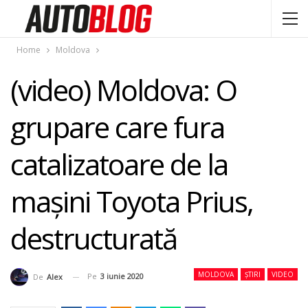
Home
Moldova
(video) Moldova: O
grupare care fura
catalizatoare de la
maşini Toyota Prius,
destructurată
MOLDOVA
ȘTIRI
VIDEO
Pe
3 iunie 2020
De
Alex