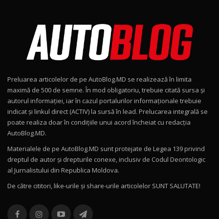
Noul Škoda Kodiaq RS / Test Drive
AutoBlog.MD în premieră națională
8
15:08
Noul Geely EX2 / Test Drive AutoBlog.MD
15:22
9
Preluarea articolelor de pe AutoBlog.MD se realizează în limita
Mercedes-AMG E 53 HYBRID 4MATIC+ / Test
maximă de 500 de semne. În mod obligatoriu, trebuie citată sursa și
Drive AutoBlog.MD
10
autorul informației, iar în cazul portalurilor informaționale trebuie
16:27
indicat și linkul direct (ACTIV) la sursă în lead. Prelucarea integrală se
poate realiza doar în condițiile unui acord încheiat cu redacţia
Noul Volvo ES90 / Test Drive AutoBlog.MD
AutoBlog.MD.
27:58
11
Materialele de pe AutoBlog.MD sunt protejate de Legea 139 privind
dreptul de autor și drepturile conexe, inclusiv de Codul Deontologic
Noul MG HS / Test Drive AutoBlog.MD
al Jurnalistului din Republica Moldova.
16:48
12
De către cititori, like-urile şi share-urile articolelor SUNT SALUTATE!
ROX 01: Test drive cu noul SUV chinezesc care
combină aventura cu luxul / AutoBlog.MD
13
36:08