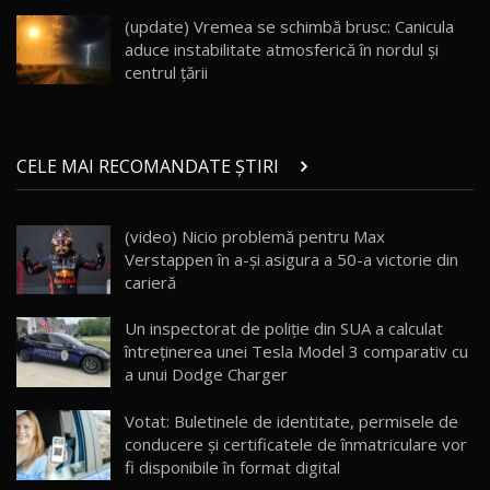
înainte să ajungă în showroom / Test Drive
19
23:36
AutoBlog.MD
(update) Vremea se schimbă brusc: Canicula
aduce instabilitate atmosferică în nordul și
Noul ZEEKR 7X / Test Drive AutoBlog.MD
centrul țării
29:08
20
Micul BYD Dolphin Surf / Test Drive
CELE MAI RECOMANDATE ȘTIRI
AutoBlog.MD
21
16:59
(video) Nicio problemă pentru Max
Noua Mazda 6e / Test Drive AutoBlog.MD
Verstappen în a-şi asigura a 50-a victorie din
26:59
22
carieră
Lynk & Co 01 / Test Drive AutoBlog.MD
Un inspectorat de poliţie din SUA a calculat
25:19
23
întreținerea unei Tesla Model 3 comparativ cu
a unui Dodge Charger
ZEEKR 009: Cel mai Performant și Confortabil
Votat: Buletinele de identitate, permisele de
Van Electric Testat în Moldova / AutoBlog.MD
24
conducere și certificatele de înmatriculare vor
26:38
fi disponibile în format digital