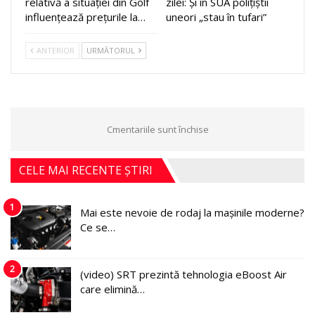
relativă a situației din Golf
zilei: Și în SUA polițiștii
influențează prețurile la…
uneori „stau în tufari”
ANTERIOR
URMĂTORUL
Cmentariile sunt închise
CELE MAI RECENTE ȘTIRI
1
Mai este nevoie de rodaj la mașinile moderne?
Ce se…
2
(video) SRT prezintă tehnologia eBoost Air
care elimină…