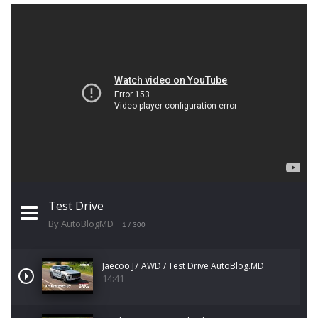
Test Drive
By AutoBlogMD
1
/ 300
Jaecoo J7 AWD / Test Drive AutoBlog.MD
14:41