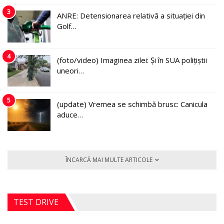
3
ANRE: Detensionarea relativă a situației din
Golf…
4
(foto/video) Imaginea zilei: Și în SUA polițiștii
uneori…
5
(update) Vremea se schimbă brusc: Canicula
aduce…
ÎNCARCĂ MAI MULTE ARTICOLE
TEST DRIVE