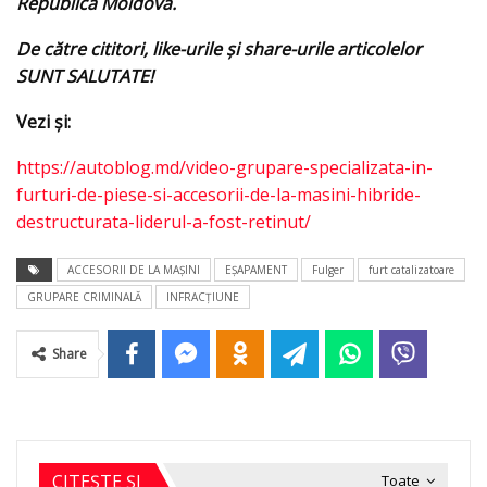
Republica Moldova.
De către cititori, like-urile şi share-urile articolelor
SUNT SALUTATE!
Vezi şi:
https://autoblog.md/video-grupare-specializata-in-
furturi-de-piese-si-accesorii-de-la-masini-hibride-
destructurata-liderul-a-fost-retinut/
ACCESORII DE LA MAŞINI
EŞAPAMENT
Fulger
furt catalizatoare
GRUPARE CRIMINALĂ
INFRACŢIUNE
Share
CITEȘTE ȘI
Toate