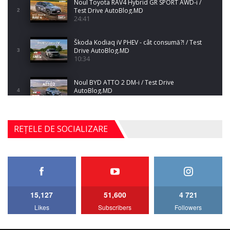
Noul Toyota RAV4 Hybrid GR SPORT AWD-i /
Test Drive AutoBlog.MD
2
24:41
Škoda Kodiaq iV PHEV - cât consumă?! / Test
Drive AutoBlog.MD
3
10:34
Noul BYD ATTO 2 DM-i / Test Drive
AutoBlog.MD
4
17:35
Noul Mercedes-Benz S-Class facelift (S 580
REȚELE DE SOCIALIZARE
4MATIC V223) / Test Drive AutoBlog.MD
5
27:33
HAVAL H5 / Test Drive AutoBlog.MD
11:58
6
15,127
51,600
4 721
Lotus Emira Turbo SE / Test Drive
Likes
Subscribers
Followers
AutoBlog.MD
7
24:06