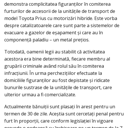
demonstra complicitatea figuranților în comiterea
furturilor de accesorii de la unitățile de transport de
model Toyota Prius cu motorizări hibride. Este vorba
despre catalizatoarele care sunt parte a sistemelor de
evacuare a gazelor de eşapament şi care au în
componență paladiu – un metal prețios.
Totodată, oamenii legii au stabilit că activitatea
acestora era bine determinată, fiecare membru al
grupării criminale având rolul său în comiterea
infracțiunii. În urma perchezițiilor efectuate la
domiciliile figuranților au fost depistate și ridicate
bunurile sustrase de la unitățile de transport, care
ulterior urmau a fi comercializate.
Actualmente bănuiții sunt plasați în arest pentru un
termen de 30 de zile. Aceștia sunt cercetați penal pentru
furt în proporții, care conform legislației în vigoare