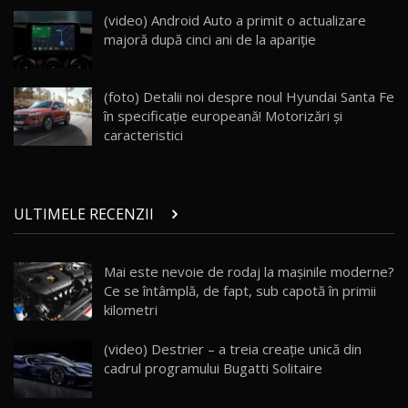
Land Rover Defender OCTA Edition One: Cel
(video) Android Auto a primit o actualizare
mai Exclusiv și Puternic Defender Testat în
25
32:21
Moldova
majoră după cinci ani de la apariţie
Porsche 911 Spirit 70 / Test Drive
AutoBlog.MD
26
(foto) Detalii noi despre noul Hyundai Santa Fe
10:57
în specificaţie europeană! Motorizări şi
caracteristici
Test Drive: Noile modele FENDT! Cum e să
conduci un tractor?!
27
22:49
ULTIMELE RECENZII
Noul Geely Monjaro 2025! Mai ieftin și mai
dotat / Test Drive AutoBlog.MD
28
23:05
Mai este nevoie de rodaj la mașinile moderne?
Ce se întâmplă, de fapt, sub capotă în primii
ZEEKR 9X - PRIMUL TEST DRIVE ÎN ROMÂNĂ!
CUM SE CONDUCE?
29
kilometri
33:40
(video) Destrier – a treia creație unică din
Primele impresii despre BYD Seal U DM-i,
cadrul programului Bugatti Solitaire
Sealion 7 și Seal 5 DM-i / Test Drive
30
10:58
AutoBlog.MD