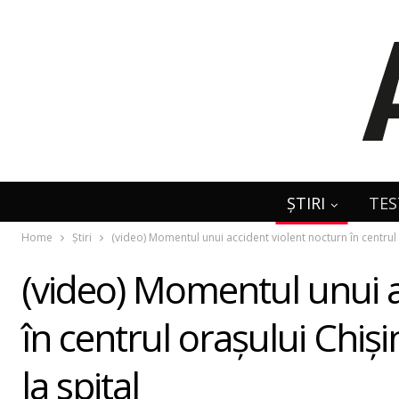
ȘTIRI
TES
Home
Știri
(video) Momentul unui accident violent nocturn în centrul o
(video) Momentul unui a
în centrul orașului Chișin
la spital