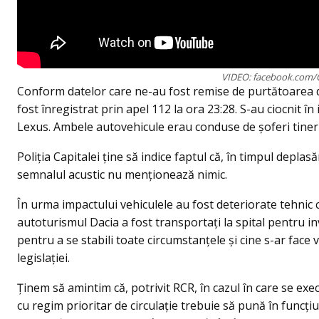
VIDEO: facebook.com
Conform datelor care ne-au fost remise de purtătoarea de c
fost înregistrat prin apel 112 la ora 23:28. S-au ciocnit î
Lexus. Ambele autovehicule erau conduse de șoferi tineri 
Poliția Capitalei ține să indice faptul că, în timpul deplas
semnalul acustic nu menționează nimic.
În urma impactului vehiculele au fost deteriorate tehnic 
autoturismul Dacia a fost transportați la spital pentru in
pentru a se stabili toate circumstanțele și cine s-ar fac
legislației.
Ținem să amintim că, potrivit RCR, în cazul în care se exe
cu regim prioritar de circulaţie trebuie să pună în func