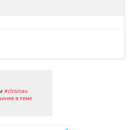
ам
#chisinau
инев в теме