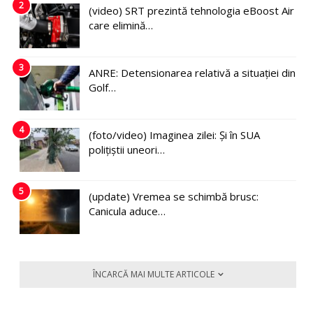
2
(video) SRT prezintă tehnologia eBoost Air
care elimină…
3
ANRE: Detensionarea relativă a situației din
Golf…
4
(foto/video) Imaginea zilei: Și în SUA
polițiștii uneori…
5
(update) Vremea se schimbă brusc:
Canicula aduce…
ÎNCARCĂ MAI MULTE ARTICOLE