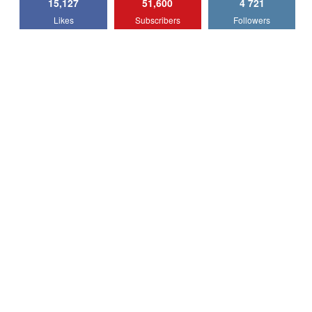
15,127
51,600
4 721
Lotus Emira Turbo SE / Test Drive
Likes
Subscribers
Followers
AutoBlog.MD
7
24:06
Noul Škoda Kodiaq RS / Test Drive
AutoBlog.MD în premieră națională
8
15:08
Noul Geely EX2 / Test Drive AutoBlog.MD
15:22
9
Mercedes-AMG E 53 HYBRID 4MATIC+ /
Test Drive AutoBlog.MD
10
16:27
Noul Volvo ES90 / Test Drive AutoBlog.MD
27:58
11
Noul MG HS / Test Drive AutoBlog.MD
16:48
12