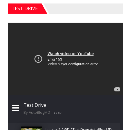
TEST DRIVE
Test Drive
By AutoBlogMD
1
/ 50
Jaecoo J7 AWD / Test Drive AutoBlog.MD