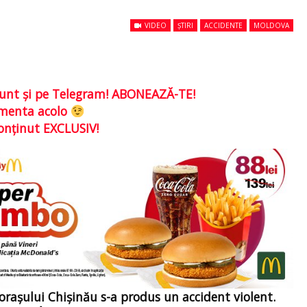
VIDEO
ȘTIRI
ACCIDENTE
MOLDOVA
e sunt şi pe Telegram! ABONEAZĂ-TE!
comenta acolo
conţinut EXCLUSIV!
 orașului Chișinău s-a produs un accident violent.