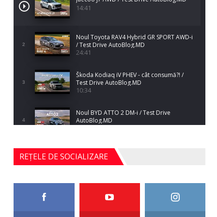
14:41
Noul Toyota RAV4 Hybrid GR SPORT AWD-i
/ Test Drive AutoBlog.MD
2
24:41
Škoda Kodiaq iV PHEV - cât consumă?! /
Test Drive AutoBlog.MD
3
10:34
Noul BYD ATTO 2 DM-i / Test Drive
AutoBlog.MD
4
17:35
Noul Mercedes-Benz S-Class facelift (S 580
REȚELE DE SOCIALIZARE
4MATIC V223) / Test Drive AutoBlog.MD
5
27:33
HAVAL H5 / Test Drive AutoBlog.MD
11:58
6