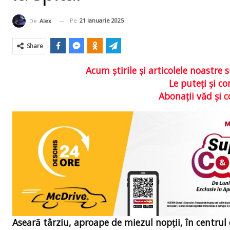
Pe
21 ianuarie 2025
De
Alex
Share
Acum ştirile şi articolele noastr
Le puteţi şi 
Abonaţii văd şi 
Aseară târziu, aproape de miezul nopții, în centrul