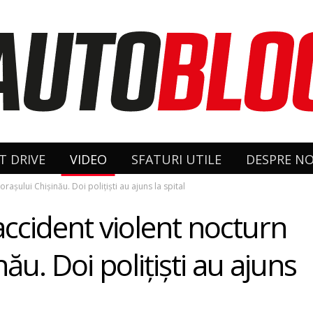
T DRIVE
VIDEO
SFATURI UTILE
DESPRE NO
rașului Chișinău. Doi polițiști au ajuns la spital
ccident violent nocturn
ău. Doi polițiști au ajuns