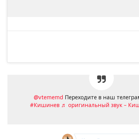
@vtememd
Переходите в наш телегр
#Кишинев
♬ оригинальный звук – Киш