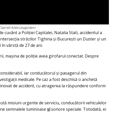
/Сергей Александрович
uvânt a Poliției Capitalei, Natalia Stati, accidentul a
n intersecția străzilor Tighina și București un Duster și un
în vârstă de 27 de ani.
ării, mașina de poliție avea girofarul conectat. Despre
considerabil, iar conducătorul și pasagerul din
vestigații medicale. Pe caz a fost deschisă o anchetă
e vinovat de accident, cu atragerea la răspundere conform
cută misiuni urgente de serviciu, conducătorii vehiculelor
ţiune semnalele luminoase
şi
sonore speciale. Totodată, ei