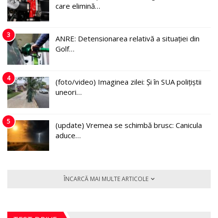
care elimină…
3
ANRE: Detensionarea relativă a situației din
Golf…
4
(foto/video) Imaginea zilei: Și în SUA polițiștii
uneori…
5
(update) Vremea se schimbă brusc: Canicula
aduce…
ÎNCARCĂ MAI MULTE ARTICOLE