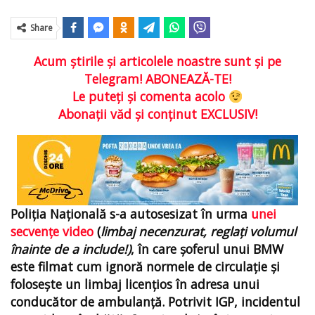
Share
Acum ştirile şi articolele noastre sunt şi pe
Telegram! ABONEAZĂ-TE!
Le puteţi şi comenta acolo
Abonaţii văd şi conţinut EXCLUSIV!
Poliția Națională s-a autosesizat în urma
unei
secvențe video
(
limbaj necenzurat, reglați volumul
înainte de a include!)
, în care șoferul unui BMW
este filmat cum ignoră normele de circulație și
folosește un limbaj licențios în adresa unui
conducător de ambulanță. Potrivit IGP, incidentul