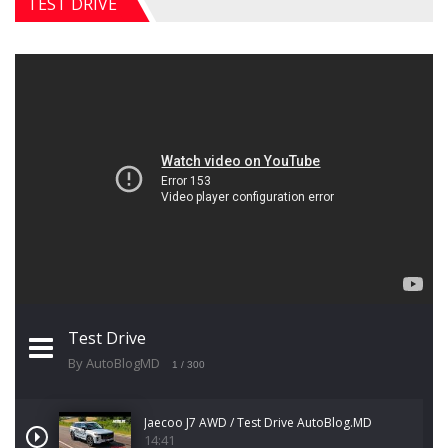
TEST DRIVE
Test Drive
By AutoBlogMD
1
/ 300
Jaecoo J7 AWD / Test Drive AutoBlog.MD
14:41