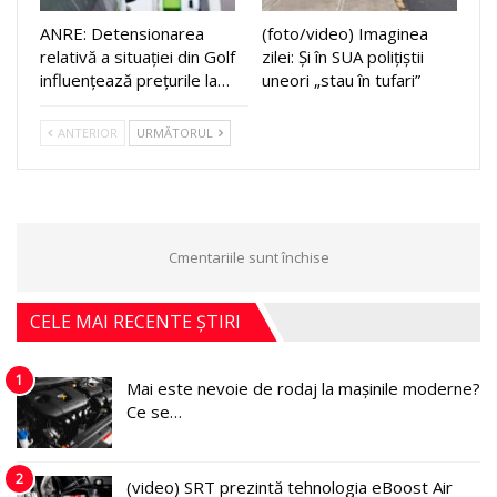
ANRE: Detensionarea
(foto/video) Imaginea
relativă a situației din Golf
zilei: Și în SUA polițiștii
influențează prețurile la…
uneori „stau în tufari”
ANTERIOR
URMĂTORUL
Cmentariile sunt închise
CELE MAI RECENTE ȘTIRI
1
Mai este nevoie de rodaj la mașinile moderne?
Ce se…
2
(video) SRT prezintă tehnologia eBoost Air