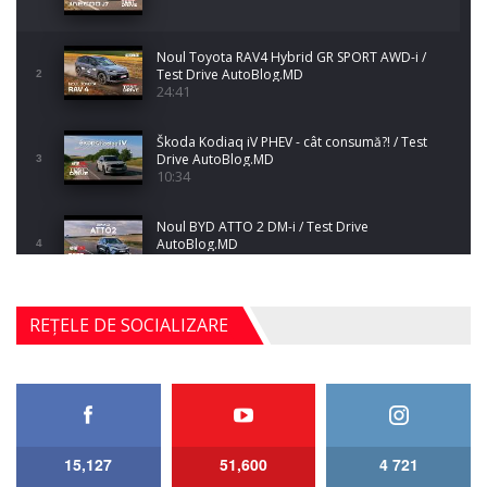
Noul Toyota RAV4 Hybrid GR SPORT AWD-i /
Test Drive AutoBlog.MD
2
24:41
Škoda Kodiaq iV PHEV - cât consumă?! / Test
Drive AutoBlog.MD
3
10:34
Noul BYD ATTO 2 DM-i / Test Drive
AutoBlog.MD
4
17:35
Noul Mercedes-Benz S-Class facelift (S 580
REȚELE DE SOCIALIZARE
4MATIC V223) / Test Drive AutoBlog.MD
5
27:33
HAVAL H5 / Test Drive AutoBlog.MD
11:58
6
15,127
51,600
4 721
Lotus Emira Turbo SE / Test Drive