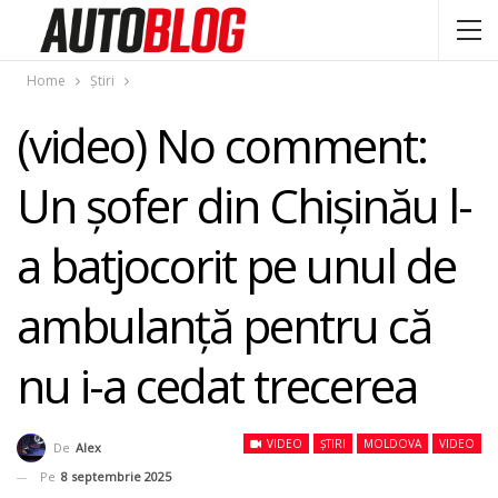
Home
Știri
(video) No comment:
Un șofer din Chișinău l-
a batjocorit pe unul de
ambulanță pentru că
nu i-a cedat trecerea
VIDEO
ȘTIRI
MOLDOVA
VIDEO
De
Alex
Pe
8 septembrie 2025