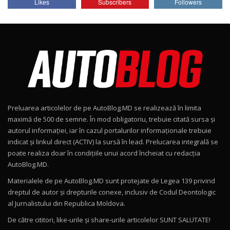
Likes
Subscribers
Followers
AutoBlog.MD
7
24:06
Noul Škoda Kodiaq RS / Test Drive
AutoBlog.MD în premieră națională
8
15:08
Noul Geely EX2 / Test Drive AutoBlog.MD
15:22
9
Preluarea articolelor de pe AutoBlog.MD se realizează în limita
Mercedes-AMG E 53 HYBRID 4MATIC+ / Test
maximă de 500 de semne. În mod obligatoriu, trebuie citată sursa și
Drive AutoBlog.MD
10
autorul informației, iar în cazul portalurilor informaționale trebuie
16:27
indicat și linkul direct (ACTIV) la sursă în lead. Prelucarea integrală se
poate realiza doar în condițiile unui acord încheiat cu redacţia
Noul Volvo ES90 / Test Drive AutoBlog.MD
AutoBlog.MD.
27:58
11
Materialele de pe AutoBlog.MD sunt protejate de Legea 139 privind
dreptul de autor și drepturile conexe, inclusiv de Codul Deontologic
Noul MG HS / Test Drive AutoBlog.MD
al Jurnalistului din Republica Moldova.
16:48
12
De către cititori, like-urile şi share-urile articolelor SUNT SALUTATE!