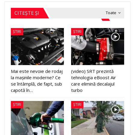
CITEȘTE ȘI
Toate
ȘTIRI
ȘTIRI
Mai este nevoie de rodaj
(video) SRT prezintă
la mașinile moderne? Ce
tehnologia eBoost Air
se întâmplă, de fapt, sub
care elimină decalajul
capotă în…
turbo
ȘTIRI
ȘTIRI