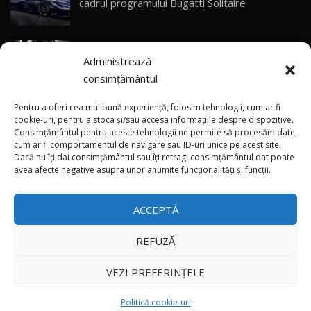
cadrul programului Bugatti Solitaire
Sealion 7 și Seal 5 DM-i / Test Drive
30
10:58
AutoBlog.MD
(video) SRT prezintă tehnologia eBoost Air
Noua Toyota Corolla Cross facelift / Test Drive
Administrează
care elimină decalajul turbo
AutoBlog.MD
31
13:56
consimțământul
ANRE: Detensionarea relativă a situației din
Noul Volvo EX90 / Test Drive AutoBlog.MD
Pentru a oferi cea mai bună experiență, folosim tehnologii, cum ar fi
32:06
32
Golf influențează prețurile la carburanți în
cookie-uri, pentru a stoca și/sau accesa informațiile despre dispozitive.
Consimțământul pentru aceste tehnologii ne permite să procesăm date,
Moldova
cum ar fi comportamentul de navigare sau ID-uri unice pe acest site.
Dacă nu îți dai consimțământul sau îți retragi consimțământul dat poate
×
MG RX5 - își merită banii? / Test Drive
(foto/video) Imaginea zilei: Și în SUA polițiștii
avea afecte negative asupra unor anumite funcționalități și funcții.
AutoBlog.MD
33
uneori „stau în tufari”
18:51
ACCEPTĂ
Noul DACIA DUSTER DIESEL! Primul test drive în
română
34
15:39
REFUZĂ
Toate drepturile rezervate © 2026
Noul Mercedes-Benz E 350 e - cât consumă?! /
VEZI PREFERINȚELE
Test Drive AutoBlog.MD
35
26:49
Autoblog
Developed by
Politică cookie-uri