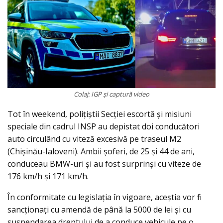
Colaj: IGP și captură video
Tot în weekend, polițiștii Secției escortă și misiuni
speciale din cadrul INSP au depistat doi conducători
auto circulând cu viteză excesivă pe traseul M2
(Chișinău-Ialoveni). Ambii șoferi, de 25 și 44 de ani,
conduceau BMW-uri și au fost surprinși cu viteze de
176 km/h și 171 km/h.
În conformitate cu legislația în vigoare, aceștia vor fi
sancționați cu amendă de până la 5000 de lei și cu
suspendarea dreptului de a conduce vehicule pe o