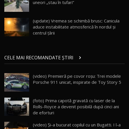
uneori „stau în tufari”
Noul Geely EX5 EM-i care a cucerit Moldova
înainte să ajungă în showroom / Test Drive
19
23:36
AutoBlog.MD
(update) Vremea se schimbă brusc: Canicula
aduce instabilitate atmosferică în nordul și
Noul ZEEKR 7X / Test Drive AutoBlog.MD
centrul țării
29:08
20
Micul BYD Dolphin Surf / Test Drive
CELE MAI RECOMANDATE ȘTIRI
AutoBlog.MD
21
16:59
(video) Premieră pe covor roșu: Trei modele
Noua Mazda 6e / Test Drive AutoBlog.MD
Porsche 911 unicat, inspirate de Toy Story 5
26:59
22
Lynk & Co 01 / Test Drive AutoBlog.MD
(foto) Prima capotă gravată cu laser de la
25:19
23
Rolls-Royce a devenit posibilă după cinci ani
de eforturi
ZEEKR 009: Cel mai Performant și Confortabil
(video) Şi-a bucurat copilul cu un Bugatti. I l-a
Van Electric Testat în Moldova / AutoBlog.MD
24