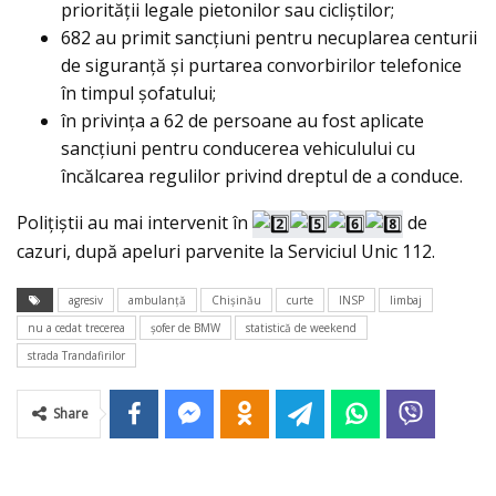
priorității legale pietonilor sau cicliştilor;
682 au primit sancțiuni pentru necuplarea centurii
de siguranță și purtarea convorbirilor telefonice
în timpul șofatului;
în privința a 62 de persoane au fost aplicate
sancțiuni pentru conducerea vehiculului cu
încălcarea regulilor privind dreptul de a conduce.
Polițiștii au mai intervenit în
de
cazuri, după apeluri parvenite la Serviciul Unic 112.
agresiv
ambulanță
Chișinău
curte
INSP
limbaj
nu a cedat trecerea
șofer de BMW
statistică de weekend
strada Trandafirilor
Share