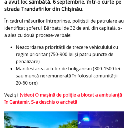
a avut loc sâmbătă, 6 septembrie, într-o curte pe
strada Trandafirilor din Chișinău.
În cadrul măsurilor întreprinse, polițiștii de patrulare au
identificat șoferul. Bărbatul de 32 de ani, din capitală, s-
a ales cu două procese-verbale:
Neacordarea priorității de trecere vehiculului cu
regim prioritar (750-900 lei și patru puncte de
penalizare).
Manifestarea actelor de huliganism (300-1500 lei
sau muncă neremunerată în folosul comunității
20-60 ore).
Vezi și:
(video) O mașină de poliție a blocat a ambulanță
în Cantemir. S-a deschis o anchetă