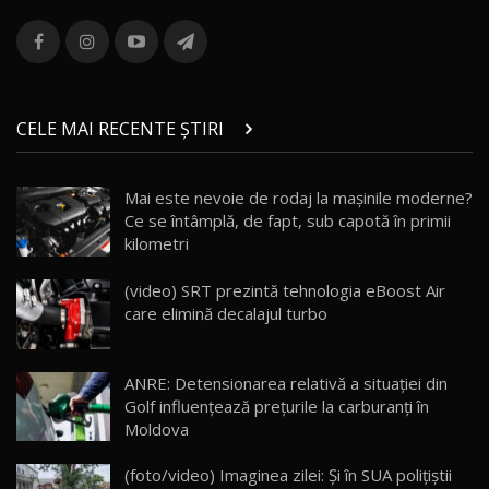
ROX 01: Test drive cu noul SUV chinezesc care
combină aventura cu luxul / AutoBlog.MD
13
36:08
ZEEKR 9X în Moldova: Am condus gigantul
chinez care face lumea să se întoarcă după el
14
CELE MAI RECENTE ȘTIRI
17:27
/ AutoBlog.MD
Noua Mazda CX-5 / Test Drive AutoBlog.MD
Mai este nevoie de rodaj la mașinile moderne?
14:37
15
Ce se întâmplă, de fapt, sub capotă în primii
kilometri
Cum merge? Škoda Octavia 4×4 DSG facelift //
AutoBlogMD
(video) SRT prezintă tehnologia eBoost Air
16
13:10
care elimină decalajul turbo
Lotus Eletre R / Test Drive AutoBlog.MD
20:06
17
ANRE: Detensionarea relativă a situației din
Golf influențează prețurile la carburanți în
Moldova
Va fi modelul nr.1 BYD în Moldova? BYD Seal U
DM-i / Test Drive AutoBlog.MD
18
(foto/video) Imaginea zilei: Și în SUA polițiștii
30:08