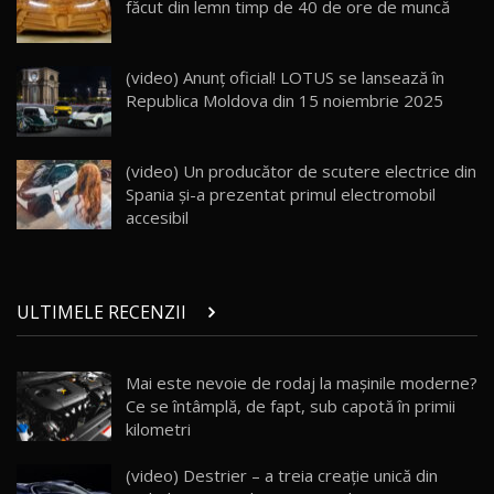
făcut din lemn timp de 40 de ore de muncă
26:38
Land Rover Defender OCTA Edition One: Cel
(video) Anunț oficial! LOTUS se lansează în
mai Exclusiv și Puternic Defender Testat în
25
32:21
Moldova
Republica Moldova din 15 noiembrie 2025
Porsche 911 Spirit 70 / Test Drive
AutoBlog.MD
26
(video) Un producător de scutere electrice din
10:57
Spania şi-a prezentat primul electromobil
accesibil
Test Drive: Noile modele FENDT! Cum e să
conduci un tractor?!
27
22:49
ULTIMELE RECENZII
Noul Geely Monjaro 2025! Mai ieftin și mai
dotat / Test Drive AutoBlog.MD
28
23:05
Mai este nevoie de rodaj la mașinile moderne?
Ce se întâmplă, de fapt, sub capotă în primii
ZEEKR 9X - PRIMUL TEST DRIVE ÎN ROMÂNĂ!
CUM SE CONDUCE?
29
kilometri
33:40
(video) Destrier – a treia creație unică din
Primele impresii despre BYD Seal U DM-i,