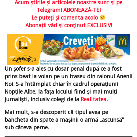
Acum ştirile şi articolele noastre sunt şi pe
Telegram! ABONEAZĂ-TE!
Le puteţi şi comenta acolo
Abonaţii văd şi conţinut EXCLUSIV!
Un șofer s-a ales cu dosar penal după ce a fost
prins beat la volan pe un traseu din raionul Anenii
Noi. S-a întâmplat chiar în cadrul operațiunii
Nopţile Albe, la faţa locului fiind şi mai mulţi
jurnaliști, inclusiv colegi de la
Realitatea
.
Mai mult, s-a descoperit că tipul avea pe
bancheta din spate a mașinii o armă „ascunsă”
sub câteva perne.