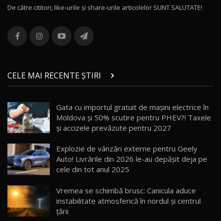
De către cititori, like-urile şi share-urile articolelor SUNT SALUTATE!
ROX 01: Test drive cu noul SUV chinezesc care
combină aventura cu luxul / AutoBlog.MD
13
36:08
ZEEKR 9X în Moldova: Am condus gigantul
chinez care face lumea să se întoarcă după el
14
CELE MAI RECENTE ȘTIRI
17:27
/ AutoBlog.MD
Noua Mazda CX-5 / Test Drive AutoBlog.MD
Gata cu importul gratuit de mașini electrice în
14:37
15
Moldova și 50% scutire pentru PHEV?! Taxele
și accizele prevăzute pentru 2027
Cum merge? Škoda Octavia 4×4 DSG facelift //
AutoBlogMD
Explozie de vânzări externe pentru Geely
16
13:10
Auto! Livrările din 2026 le-au depășit deja pe
cele din tot anul 2025
Lotus Eletre R / Test Drive AutoBlog.MD
20:06
17
Vremea se schimbă brusc: Canicula aduce
instabilitate atmosferică în nordul și centrul
țării
Va fi modelul nr.1 BYD în Moldova? BYD Seal U