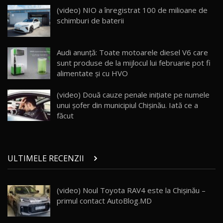
ZEEKR 009: Cel mai Performant și Confortabil
(video) NIO a înregistrat 100 de milioane de
Van Electric Testat în Moldova / AutoBlog.MD
24
schimburi de baterii
26:38
Land Rover Defender OCTA Edition One: Cel
Audi anunţă: Toate motoarele diesel V6 care
mai Exclusiv și Puternic Defender Testat în
25
32:21
Moldova
sunt produse de la mijlocul lui februarie pot fi
alimentate şi cu HVO
Porsche 911 Spirit 70 / Test Drive
AutoBlog.MD
26
(video) Două cauze penale iniţiate pe numele
10:57
unui şofer din municipiul Chişinău. Iată ce a
făcut
Test Drive: Noile modele FENDT! Cum e să
conduci un tractor?!
27
22:49
ULTIMELE RECENZII
Noul Geely Monjaro 2025! Mai ieftin și mai
dotat / Test Drive AutoBlog.MD
28
23:05
(video) Noul Toyota RAV4 este la Chișinău –
primul contact AutoBlog.MD
ZEEKR 9X - PRIMUL TEST DRIVE ÎN ROMÂNĂ!
CUM SE CONDUCE?
29
33:40