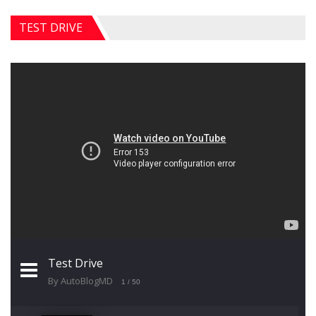
TEST DRIVE
Test Drive
By AutoBlogMD
1
/ 50