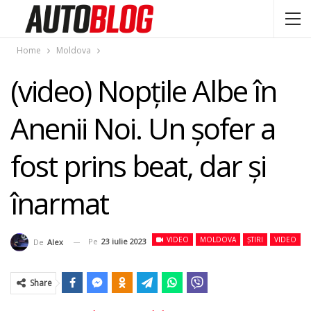
Home
Moldova
(video) Nopţile Albe în
Anenii Noi. Un şofer a
fost prins beat, dar şi
înarmat
VIDEO
MOLDOVA
ȘTIRI
VIDEO
Pe
23 iulie 2023
De
Alex
Share