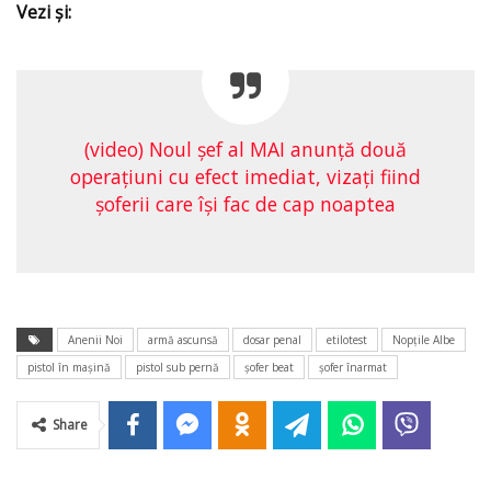
Vezi şi:
(video) Noul şef al MAI anunţă două
operaţiuni cu efect imediat, vizaţi fiind
şoferii care îşi fac de cap noaptea
Anenii Noi
armă ascunsă
dosar penal
etilotest
Nopţile Albe
pistol în maşină
pistol sub pernă
şofer beat
şofer înarmat
Share