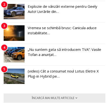
2
Explozie de vânzări externe pentru Geely
Auto! Livrările din…
3
Vremea se schimbă brusc: Canicula aduce
instabilitate…
4
„Nu suntem gata să introducem TVA”: Vasile
Tofan a anunțat…
5
(video) Cât a consumat noul Lotus Eletre X
Plug-in Hybrid pe…
ÎNCARCĂ MAI MULTE ARTICOLE