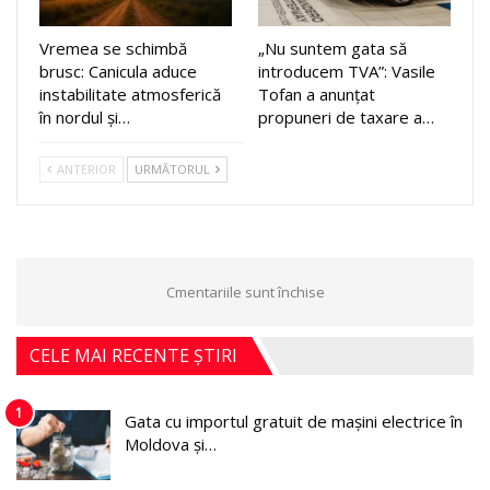
Vremea se schimbă
„Nu suntem gata să
brusc: Canicula aduce
introducem TVA”: Vasile
instabilitate atmosferică
Tofan a anunțat
în nordul și…
propuneri de taxare a…
ANTERIOR
URMĂTORUL
Cmentariile sunt închise
CELE MAI RECENTE ȘTIRI
1
Gata cu importul gratuit de mașini electrice în
Moldova și…