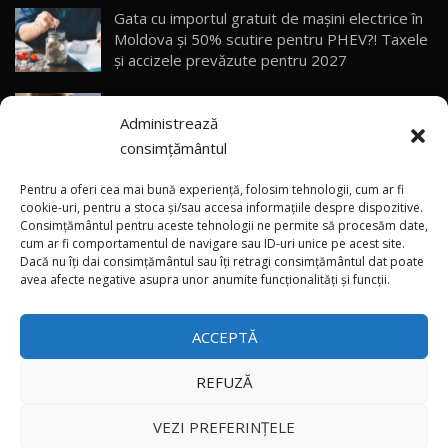
Gata cu importul gratuit de mașini electrice în
Primele impresii despre BYD Seal U DM-i,
Moldova și 50% scutire pentru PHEV?! Taxele
Sealion 7 și Seal 5 DM-i / Test Drive
30
și accizele prevăzute pentru 2027
10:58
AutoBlog.MD
Explozie de vânzări externe pentru Geely
Noua Toyota Corolla Cross facelift / Test Drive
Administrează
Auto! Livrările din 2026 le-au depășit deja pe
AutoBlog.MD
31
13:56
cele din tot anul 2025
consimțământul
Vremea se schimbă brusc: Canicula aduce
Noul Volvo EX90 / Test Drive AutoBlog.MD
Pentru a oferi cea mai bună experiență, folosim tehnologii, cum ar fi
32:06
32
instabilitate atmosferică în nordul și centrul
cookie-uri, pentru a stoca și/sau accesa informațiile despre dispozitive.
Consimțământul pentru aceste tehnologii ne permite să procesăm date,
țării
cum ar fi comportamentul de navigare sau ID-uri unice pe acest site.
Dacă nu îți dai consimțământul sau îți retragi consimțământul dat poate
×
MG RX5 - își merită banii? / Test Drive
„Nu suntem gata să introducem TVA”: Vasile
avea afecte negative asupra unor anumite funcționalități și funcții.
AutoBlog.MD
33
Tofan a anunțat propuneri de taxare a
18:51
automobilelor din 2027
ACCEPTĂ
Noul DACIA DUSTER DIESEL! Primul test drive în
română
34
15:39
REFUZĂ
Toate drepturile rezervate © 2026
Noul Mercedes-Benz E 350 e - cât consumă?! /
VEZI PREFERINȚELE
Test Drive AutoBlog.MD
35