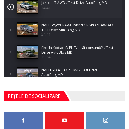
Jaecoo J7 AWD / Test Drive AutoBlog.MD
14:41
Noul Toyota RAV4 Hybrid GR SPORT AWD-i /
Test Drive AutoBlog.MD
2
24:41
Škoda Kodiaq iV PHEV - cât consumă?! / Test
Drive AutoBlog.MD
3
10:34
Noul BYD ATTO 2 DM-i / Test Drive
AutoBlog.MD
4
17:35
Noul Mercedes-Benz S-Class facelift (S 580
REȚELE DE SOCIALIZARE
4MATIC V223) / Test Drive AutoBlog.MD
5
27:33
HAVAL H5 / Test Drive AutoBlog.MD
11:58
6