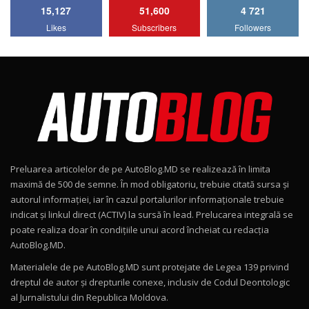
15,127
51,600
4 721
Lotus Emira Turbo SE / Test Drive
Likes
Subscribers
Followers
AutoBlog.MD
7
24:06
Noul Škoda Kodiaq RS / Test Drive
AutoBlog.MD în premieră națională
8
15:08
Noul Geely EX2 / Test Drive AutoBlog.MD
15:22
9
Preluarea articolelor de pe AutoBlog.MD se realizează în limita
Mercedes-AMG E 53 HYBRID 4MATIC+ / Test
maximă de 500 de semne. În mod obligatoriu, trebuie citată sursa și
Drive AutoBlog.MD
10
autorul informației, iar în cazul portalurilor informaționale trebuie
16:27
indicat și linkul direct (ACTIV) la sursă în lead. Prelucarea integrală se
poate realiza doar în condițiile unui acord încheiat cu redacţia
Noul Volvo ES90 / Test Drive AutoBlog.MD
AutoBlog.MD.
27:58
11
Materialele de pe AutoBlog.MD sunt protejate de Legea 139 privind
dreptul de autor și drepturile conexe, inclusiv de Codul Deontologic
Noul MG HS / Test Drive AutoBlog.MD
al Jurnalistului din Republica Moldova.
16:48
12