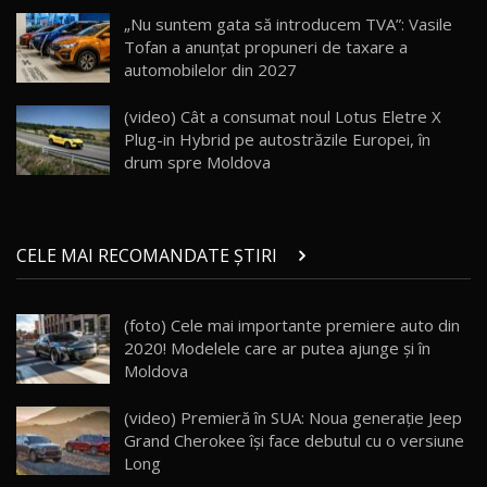
DM-i / Test Drive AutoBlog.MD
18
„Nu suntem gata să introducem TVA”: Vasile
30:08
Tofan a anunțat propuneri de taxare a
automobilelor din 2027
Noul Geely EX5 EM-i care a cucerit Moldova
înainte să ajungă în showroom / Test Drive
19
23:36
AutoBlog.MD
(video) Cât a consumat noul Lotus Eletre X
Plug-in Hybrid pe autostrăzile Europei, în
Noul ZEEKR 7X / Test Drive AutoBlog.MD
drum spre Moldova
29:08
20
Micul BYD Dolphin Surf / Test Drive
CELE MAI RECOMANDATE ȘTIRI
AutoBlog.MD
21
16:59
(foto) Cele mai importante premiere auto din
Noua Mazda 6e / Test Drive AutoBlog.MD
2020! Modelele care ar putea ajunge și în
26:59
22
Moldova
Lynk & Co 01 / Test Drive AutoBlog.MD
(video) Premieră în SUA: Noua generaţie Jeep
25:19
23
Grand Cherokee îşi face debutul cu o versiune
Long