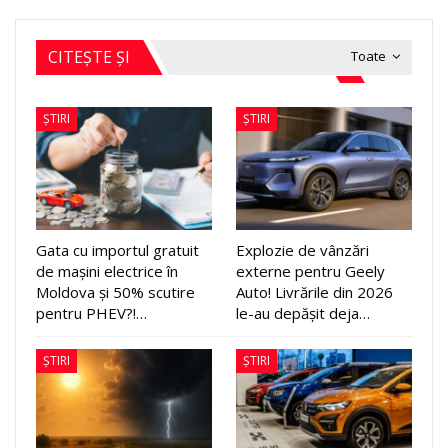
CITEȘTE ȘI
Toate
ȘTIRI
ȘTIRI
Gata cu importul gratuit
Explozie de vânzări
de mașini electrice în
externe pentru Geely
Moldova și 50% scutire
Auto! Livrările din 2026
pentru PHEV?!…
le-au depășit deja…
ȘTIRI
ȘTIRI