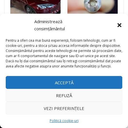
Administrează
(video) Singura Tesla
(video) Știai asta? Doar
consimțământul
Model S Signature Edition
șuruburile unui Pagani
pentru România a fost
costă mai mult decât un
Pentru a oferi cea mai bună experiență, folosim tehnologii, cum ar fi
livrată…
Porsche 911
cookie-uri, pentru a stoca și/sau accesa informațiile despre dispozitive.
Consimțământul pentru aceste tehnologii ne permite să procesăm date,
cum ar fi comportamentul de navigare sau ID-uri unice pe acest site.
ANTERIOR
URMĂTORUL
Dacă nu îți dai consimțământul sau îți retragi consimțământul dat poate
×
avea afecte negative asupra unor anumite funcționalități și funcții.
ACCEPTĂ
Cmentariile sunt închise
REFUZĂ
CELE MAI RECENTE ȘTIRI
VEZI PREFERINȚELE
Politică cookie-uri
1
Mitul mașinii noi: De ce garanția de fabrică nu