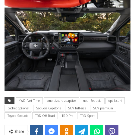
4WD Part-Time
amortizoare adaptive
noul Sequoia
opt locuri
pachet opţional
Sequoia Capstone
SUV full-size
SUV premium
Toyota Sequoia
TRD Off-Road
TRD Pro
TRD Sport
Share