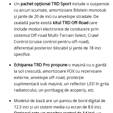
Un
pachet opțional TRD Sport
include o suspensie
cu arcuri scurtate, amortizoare Bilstein monotub
și jante de 20 de inci cu anvelope stradale. De
cealaltă parte există
kitul TRD Off-Road
care
include moduri electronice de conducere prin
sistemul Off-road Multi-Terrain Select, Crawl
Control (cruise control pentru off-road),
diferenţial posterior blocabil și jante de 18 inci
specifice.
Echiparea TRD Pro propune
o maşină cu o gardă
la sol crescută, amortizoare FOX cu rezervoare
externe, anvelope off-road, protecție
suplimentară sub maşină, un reflector LED în grila
radiatorului, un portbagaj de acoperiş, etc.
Modelul de bază are un panou de bord digital de
12.3 inci și un sistem media cu ecran de 8.0 inci.