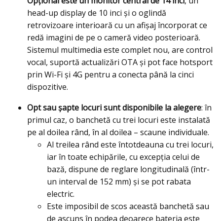
Opţional este un monitor central de 14 inci
, un
head-up display de 10 inci și o oglindă
retrovizoare interioară cu un afișaj încorporat ce
redă imagini de pe o cameră video posterioară.
Sistemul multimedia este complet nou, are control
vocal, suportă actualizări OTA şi pot face hotsport
prin Wi-Fi și 4G pentru a conecta până la cinci
dispozitive.
Opt sau şapte locuri sunt disponibile la alegere
: în
primul caz, o banchetă cu trei locuri este instalată
pe al doilea rând, în al doilea – scaune individuale.
Al treilea rând este întotdeauna cu trei locuri,
iar în toate echipările, cu excepţia celui de
bază, dispune de reglare longitudinală (într-
un interval de 152 mm) și se pot rabata
electric.
Este imposibil de scos această banchetă sau
de ascuns în podea deoarece bateria este