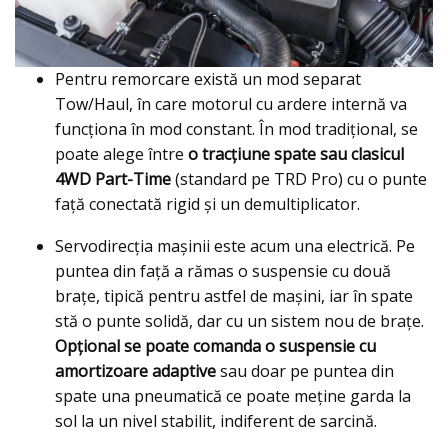
Pentru remorcare există un mod separat
Tow/Haul, în care motorul cu ardere internă va
funcționa în mod constant. În mod tradițional, se
poate alege între
o tracţiune spate sau clasicul
4WD Part-Time
(standard pe TRD Pro) cu o punte
față conectată rigid și un demultiplicator.
Servodirecţia maşinii este acum una electrică. Pe
puntea din faţă a rămas o suspensie cu două
braţe, tipică pentru astfel de maşini, iar în spate
stă o punte solidă, dar cu un sistem nou de braţe.
Opţional se poate comanda o suspensie cu
amortizoare adaptive
sau doar pe puntea din
spate una pneumatică ce poate meţine garda la
sol la un nivel stabilit, indiferent de sarcină.