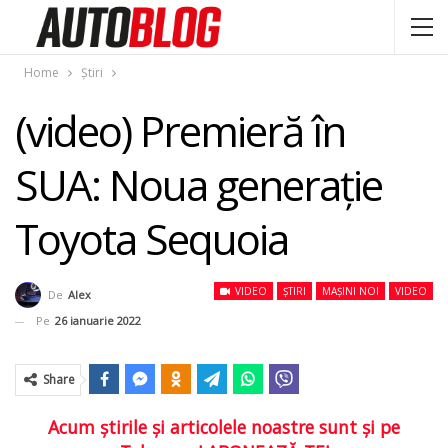
Home
Știri
(video) Premieră în
SUA: Noua generaţie
Toyota Sequoia
VIDEO
ȘTIRI
MAȘINI NOI
VIDEO
De
Alex
Pe
26 ianuarie 2022
Share
Acum ştirile şi articolele noastre sunt şi pe