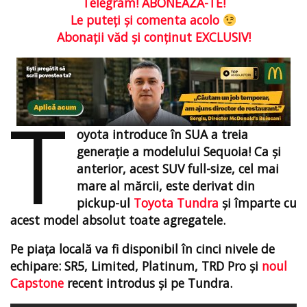
Telegram! ABONEAZĂ-TE!
Le puteţi şi comenta acolo
Abonaţii văd şi conţinut EXCLUSIV!
T
oyota introduce în SUA a treia
generaţie a modelului Sequoia! Ca şi
anterior, acest SUV full-size, cel mai
mare al mărcii, este derivat din
pickup-ul
Toyota Tundra
şi împarte cu
acest model absolut toate agregatele.
Pe piaţa locală va fi disponibil în cinci nivele de
echipare: SR5, Limited, Platinum, TRD Pro şi
noul
Capstone
recent introdus şi pe Tundra.