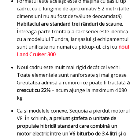
Formatul este același: este o mașină cu şasiu tip
cadru, cu o lungime de aproximativ 5.2 metri (alte
dimensiuni nu au fost dezvăluite deocamdată).
Habitaclul are standard trei rânduri de scaune.
Întreaga parte frontală a caroseriei este identică
cu a modelului Tundra, iar șasiul și echipamentul
sunt unificate nu numai cu pickup-ul, ci și cu
noul
Land Cruiser 300
.
Noul cadru este mult mai rigid decât cel vechi.
Toate elementele sunt ranforsate şi mai groase.
Greutatea admisă a remorcii ce poate fi tractată
a
crescut cu 22%
– acum ajunge la maximum 4.080
kg.
Ca și modelele conexe, Sequoia a pierdut motorul
V8. În schimb,
a preluat ştafeta o unitate de
propulsie hibridă standard care combină un
motor electric între un V6 biturbo de 3.4 litri și o