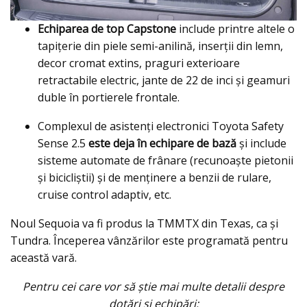
Echiparea de top Capstone
include printre altele o
tapiţerie din piele semi-anilină, inserții din lemn,
decor cromat extins, praguri exterioare
retractabile electric, jante de 22 de inci și geamuri
duble în portierele frontale.
Complexul de asistenți electronici Toyota Safety
Sense 2.5
este deja în echipare de bază
şi include
sisteme automate de frânare (recunoaște pietonii
și bicicliștii) și de menținere a benzii de rulare,
cruise control adaptiv, etc.
Noul Sequoia va fi produs la TMMTX din Texas, ca şi
Tundra. Începerea vânzărilor este programată pentru
această vară.
Pentru cei care vor să ştie mai multe detalii despre
dotări şi echipări: