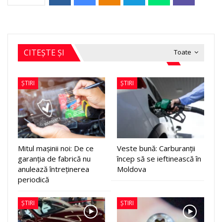
CITEȘTE ȘI
Toate
ȘTIRI
ȘTIRI
Mitul mașinii noi: De ce
Veste bună: Carburanții
garanția de fabrică nu
încep să se ieftinească în
anulează întreținerea
Moldova
periodică
ȘTIRI
ȘTIRI