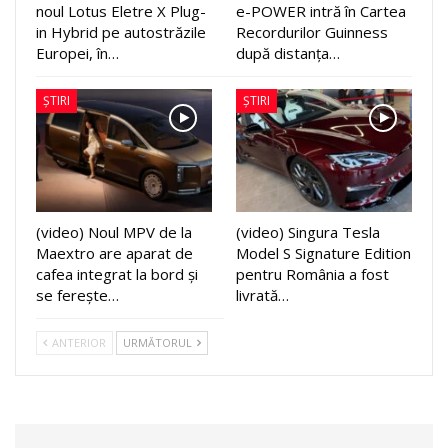
noul Lotus Eletre X Plug-
e-POWER intră în Cartea
in Hybrid pe autostrăzile
Recordurilor Guinness
Europei, în…
după distanța…
ȘTIRI
ȘTIRI
(video) Noul MPV de la
(video) Singura Tesla
Maextro are aparat de
Model S Signature Edition
cafea integrat la bord și
pentru România a fost
se ferește…
livrată…
ANTERIOR
URMĂTORUL