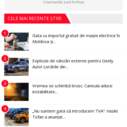
Cmentariile sunt închise
CELE MAI RECENTE ȘTIRI
1
Gata cu importul gratuit de mașini electrice în
Moldova și…
2
Explozie de vânzări externe pentru Geely
Auto! Livrările din…
3
Vremea se schimbă brusc: Canicula aduce
instabilitate…
4
„Nu suntem gata să introducem TVA”: Vasile
Tofan a anunțat…