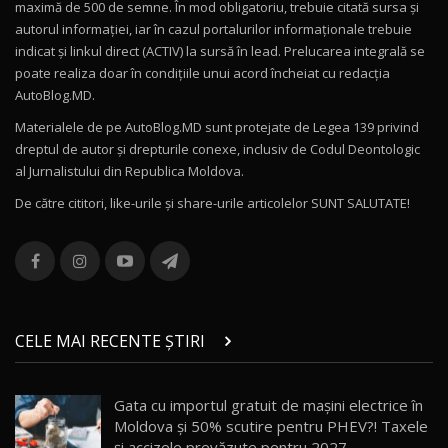
Mercedes-AMG E 53 HYBRID 4MATIC+ / Test
maximă de 500 de semne. În mod obligatoriu, trebuie citată sursa și
Drive AutoBlog.MD
10
autorul informației, iar în cazul portalurilor informaționale trebuie
16:27
indicat și linkul direct (ACTIV) la sursă în lead. Prelucarea integrală se
poate realiza doar în condițiile unui acord încheiat cu redacţia
Noul Volvo ES90 / Test Drive AutoBlog.MD
AutoBlog.MD.
27:58
11
Materialele de pe AutoBlog.MD sunt protejate de Legea 139 privind
dreptul de autor și drepturile conexe, inclusiv de Codul Deontologic
Noul MG HS / Test Drive AutoBlog.MD
al Jurnalistului din Republica Moldova.
16:48
12
De către cititori, like-urile şi share-urile articolelor SUNT SALUTATE!
ROX 01: Test drive cu noul SUV chinezesc care
combină aventura cu luxul / AutoBlog.MD
13
36:08
ZEEKR 9X în Moldova: Am condus gigantul
chinez care face lumea să se întoarcă după el
14
CELE MAI RECENTE ȘTIRI
17:27
/ AutoBlog.MD
Noua Mazda CX-5 / Test Drive AutoBlog.MD
Gata cu importul gratuit de mașini electrice în
14:37
15
Moldova și 50% scutire pentru PHEV?! Taxele
și accizele prevăzute pentru 2027