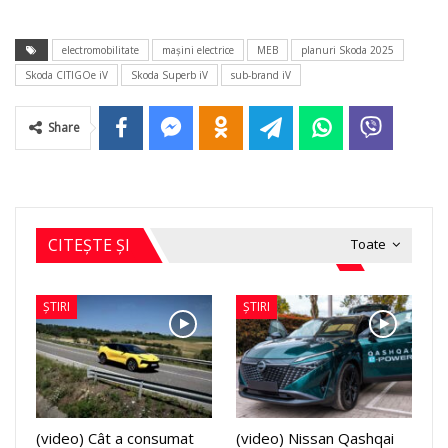
electromobilitate
mașini electrice
MEB
planuri Skoda 2025
Skoda CITIGOe iV
Skoda Superb iV
sub-brand iV
Share
CITEȘTE ȘI
Toate
ȘTIRI
ȘTIRI
(video) Cât a consumat
(video) Nissan Qashqai