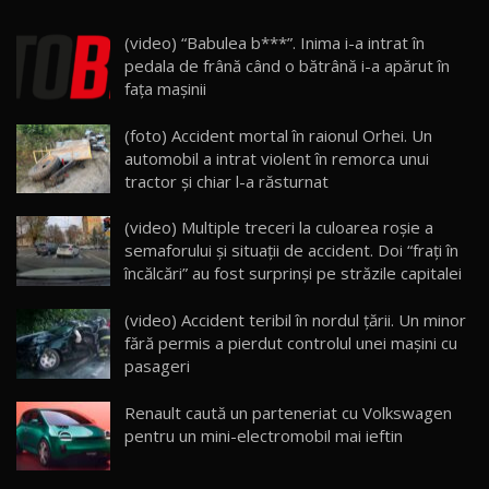
(video) “Babulea b***”. Inima i-a intrat în
Noua Mazda 6e / Test Drive AutoBlog.MD
pedala de frână când o bătrână i-a apărut în
26:59
22
faţa maşinii
Lynk & Co 01 / Test Drive AutoBlog.MD
(foto) Accident mortal în raionul Orhei. Un
25:19
23
automobil a intrat violent în remorca unui
tractor și chiar l-a răsturnat
ZEEKR 009: Cel mai Performant și Confortabil
(video) Multiple treceri la culoarea roşie a
Van Electric Testat în Moldova / AutoBlog.MD
24
semaforului şi situaţii de accident. Doi “fraţi în
26:38
încălcări” au fost surprinși pe străzile capitalei
Land Rover Defender OCTA Edition One: Cel
(video) Accident teribil în nordul ţării. Un minor
mai Exclusiv și Puternic Defender Testat în
25
32:21
Moldova
fără permis a pierdut controlul unei maşini cu
pasageri
Porsche 911 Spirit 70 / Test Drive
AutoBlog.MD
26
Renault caută un parteneriat cu Volkswagen
10:57
pentru un mini-electromobil mai ieftin
Test Drive: Noile modele FENDT! Cum e să