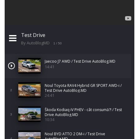
Test Drive
By AutoBlogMD
1
/ 50
Jaecoo J7 AWD / Test Drive AutoBlog.MD
14:41
Noul Toyota RAV4 Hybrid GR SPORT AWD-i /
Test Drive AutoBlog.MD
2
24:41
Škoda Kodiaq iV PHEV - cât consumă?! / Test
Drive AutoBlog.MD
3
10:34
Noul BYD ATTO 2 DM-i / Test Drive
AutoBlog.MD
4