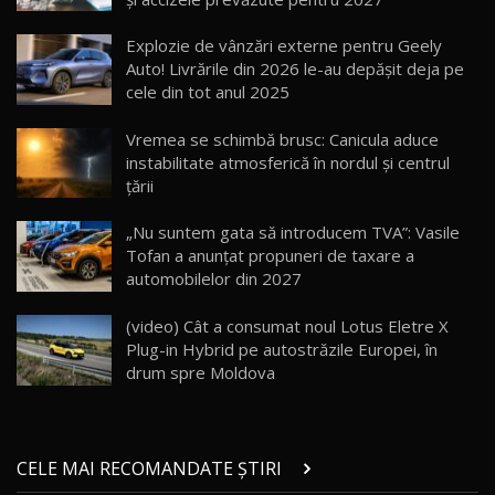
Cum merge? Škoda Octavia 4×4 DSG facelift //
AutoBlogMD
Explozie de vânzări externe pentru Geely
16
13:10
Auto! Livrările din 2026 le-au depășit deja pe
cele din tot anul 2025
Lotus Eletre R / Test Drive AutoBlog.MD
20:06
17
Vremea se schimbă brusc: Canicula aduce
instabilitate atmosferică în nordul și centrul
țării
Va fi modelul nr.1 BYD în Moldova? BYD Seal U
DM-i / Test Drive AutoBlog.MD
18
„Nu suntem gata să introducem TVA”: Vasile
30:08
Tofan a anunțat propuneri de taxare a
automobilelor din 2027
Noul Geely EX5 EM-i care a cucerit Moldova
înainte să ajungă în showroom / Test Drive
19
23:36
AutoBlog.MD
(video) Cât a consumat noul Lotus Eletre X
Plug-in Hybrid pe autostrăzile Europei, în
Noul ZEEKR 7X / Test Drive AutoBlog.MD
drum spre Moldova
29:08
20
Micul BYD Dolphin Surf / Test Drive
CELE MAI RECOMANDATE ȘTIRI
AutoBlog.MD
21
16:59