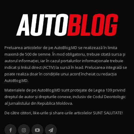
Noul Škoda Kodiaq RS / Test Drive
AutoBlog.MD în premieră națională
8
15:08
Noul Geely EX2 / Test Drive AutoBlog.MD
15:22
9
Preluarea articolelor de pe AutoBlog.MD se realizează în limita
Mercedes-AMG E 53 HYBRID 4MATIC+ / Test
maximă de 500 de semne. În mod obligatoriu, trebuie citată sursa și
Drive AutoBlog.MD
10
autorul informației, iar în cazul portalurilor informaționale trebuie
16:27
indicat și linkul direct (ACTIV) la sursă în lead. Prelucarea integrală se
poate realiza doar în condițiile unui acord încheiat cu redacţia
Noul Volvo ES90 / Test Drive AutoBlog.MD
AutoBlog.MD.
27:58
11
Materialele de pe AutoBlog.MD sunt protejate de Legea 139 privind
dreptul de autor și drepturile conexe, inclusiv de Codul Deontologic
Noul MG HS / Test Drive AutoBlog.MD
al Jurnalistului din Republica Moldova.
16:48
12
De către cititori, like-urile şi share-urile articolelor SUNT SALUTATE!
ROX 01: Test drive cu noul SUV chinezesc care
combină aventura cu luxul / AutoBlog.MD
13
36:08