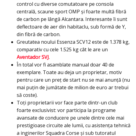
control cu diverse comutatoare pe consola
centrală, scaune sport OMP şi foarte multă fibră
de carbon pe lângă Alcantara. Interesante îi sunt
deflectoare de aer din habitaclu, sub formă de Y,
din fibră de carbon.
Greutatea noului Essenza SCV12 este de 1.378 kg,
comparativ cu cele 1.525 kg cât le are un
Aventador SVJ
.
În total vor fi asamblate manual doar 40 de
exemplare. Toate au deja un proprietar, motiv
pentru care un preţ de start nu se mai anunţă (nu
mai puţin de jumătate de milion de euro ar trebui
să coste).
Toţi proprietarii vor face parte dintr-un club
foarte exclusivist: vor participa la programe
avansate de conducere pe unele dintre cele mai
prestigioase circuite ale lumii, cu asistența tehnică
a inginerilor Squadra Corse și sub tutoratul