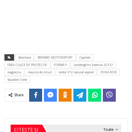
Alcantara
BREMBO MOTORSPORT
Capristo
FĂRĂ CUŞCĂ DE PROTECŢIE
FORMĂ Y
Lamborghini Essenza SCV12
magneziu
maşină de circuit
motor V12 natural aspirat
PUSH-ROD
Squadra Corse
Share
CITEȘTE ȘI
Toate