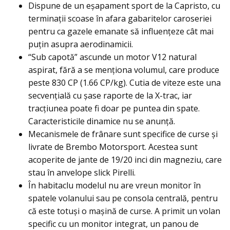
Dispune de un eşapament sport de la Capristo, cu
terminaţii scoase în afara gabaritelor caroseriei
pentru ca gazele emanate să influenţeze cât mai
puţin asupra aerodinamicii.
“Sub capotă” ascunde un motor V12 natural
aspirat, fără a se menţiona volumul, care produce
peste 830 CP (1.66 CP/kg). Cutia de viteze este una
secvenţială cu şase raporte de la X-trac, iar
tracţiunea poate fi doar pe puntea din spate.
Caracteristicile dinamice nu se anunţă.
Mecanismele de frânare sunt specifice de curse şi
livrate de Brembo Motorsport. Acestea sunt
acoperite de jante de 19/20 inci din magneziu, care
stau în anvelope slick Pirelli.
În habitaclu modelul nu are vreun monitor în
spatele volanului sau pe consola centrală, pentru
că este totuşi o maşină de curse. A primit un volan
specific cu un monitor integrat, un panou de