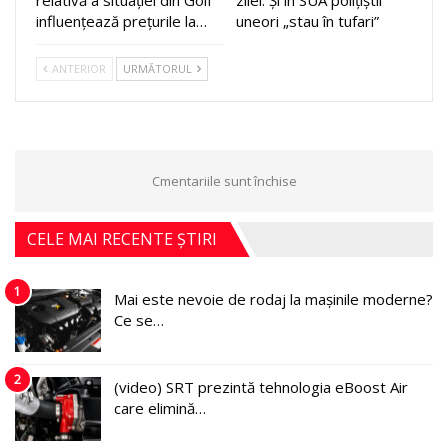
relativă a situației din Golf
zilei: Și în SUA polițiștii
influențează prețurile la…
uneori „stau în tufari”
ANTERIOR
URMĂTORUL
Cmentariile sunt închise
CELE MAI RECENTE ȘTIRI
1
Mai este nevoie de rodaj la mașinile moderne?
Ce se…
2
(video) SRT prezintă tehnologia eBoost Air
care elimină…