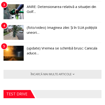
3
ANRE: Detensionarea relativă a situației din
Golf…
4
(foto/video) Imaginea zilei: Și în SUA polițiștii
uneori…
5
(update) Vremea se schimbă brusc: Canicula
aduce…
ÎNCARCĂ MAI MULTE ARTICOLE
TEST DRIVE