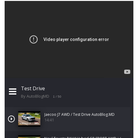
Test Drive
By AutoBlogMD
1
/ 50
Jaecoo J7 AWD / Test Drive AutoBlog.MD
14:41