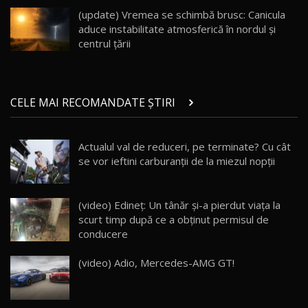
23:36
AutoBlog.MD
(update) Vremea se schimbă brusc: Canicula
aduce instabilitate atmosferică în nordul și
Noul ZEEKR 7X / Test Drive AutoBlog.MD
centrul țării
29:08
20
Micul BYD Dolphin Surf / Test Drive
CELE MAI RECOMANDATE ȘTIRI
AutoBlog.MD
21
16:59
Actualul val de reduceri, pe terminate? Cu cât
Noua Mazda 6e / Test Drive AutoBlog.MD
se vor ieftini carburanții de la miezul nopţii
26:59
22
Lynk & Co 01 / Test Drive AutoBlog.MD
(video) Edineţ: Un tânăr şi-a pierdut viaţa la
25:19
23
scurt timp după ce a obţinut permisul de
conducere
ZEEKR 009: Cel mai Performant și Confortabil
(video) Adio, Mercedes-AMG GT!
Van Electric Testat în Moldova / AutoBlog.MD
24
26:38