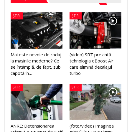
ȘTIRI
ȘTIRI
Mai este nevoie de rodaj
(video) SRT prezintă
la mașinile moderne? Ce
tehnologia eBoost Air
se întâmplă, de fapt, sub
care elimină decalajul
capotă în…
turbo
ȘTIRI
ȘTIRI
ANRE: Detensionarea
(foto/video) Imaginea