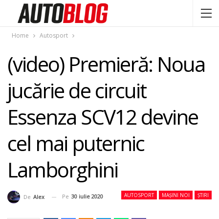
Home
Autosport
(video) Premieră: Noua
jucărie de circuit
Essenza SCV12 devine
cel mai puternic
Lamborghini
AUTOSPORT
MAȘINI NOI
ȘTIRI
Pe
30 iulie 2020
De
Alex