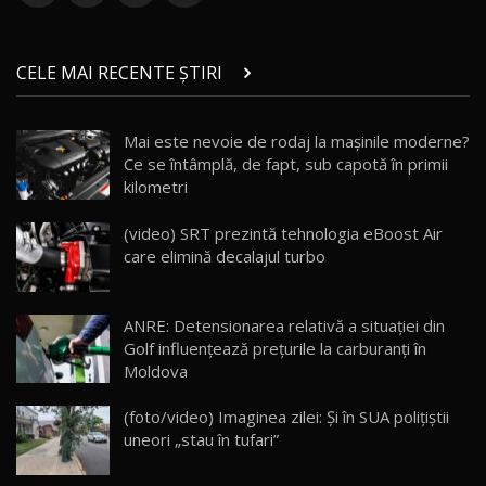
ZEEKR 9X în Moldova: Am condus gigantul
chinez care face lumea să se întoarcă după el
14
CELE MAI RECENTE ȘTIRI
17:27
/ AutoBlog.MD
Noua Mazda CX-5 / Test Drive AutoBlog.MD
Mai este nevoie de rodaj la mașinile moderne?
14:37
15
Ce se întâmplă, de fapt, sub capotă în primii
kilometri
Cum merge? Škoda Octavia 4×4 DSG facelift //
AutoBlogMD
(video) SRT prezintă tehnologia eBoost Air
16
13:10
care elimină decalajul turbo
Lotus Eletre R / Test Drive AutoBlog.MD
20:06
17
ANRE: Detensionarea relativă a situației din
Golf influențează prețurile la carburanți în
Moldova
Va fi modelul nr.1 BYD în Moldova? BYD Seal U
DM-i / Test Drive AutoBlog.MD
18
(foto/video) Imaginea zilei: Și în SUA polițiștii
30:08
uneori „stau în tufari”
Noul Geely EX5 EM-i care a cucerit Moldova
înainte să ajungă în showroom / Test Drive
19