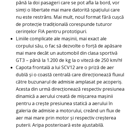
până la doi pasageri care se pot afla la bord, vor
simţi o libertate mai mare datorită spaţiului care
nu este restrâns. Mai mult, noul format fără cuşcă
de protecţie tradiţională corespunde tuturor
cerinţelor FIA pentru prototipuri.
Liniile complicate ale maşinii, mai exact ale
corpului său, o fac să dezvolte o forţă de apăsare
mai mare decât un automobil din clasa sportivă
GT3 – până la 1.200 de kg la o viteză de 250 km/h!
Capota frontală a lui SCV12 are o priză de aer
dublă și o coastă centrală care direcționează fluxul
către buzunarul de admisie amplasat pe acoperiș.
Acesta din urmă direcționează respectiv presiunea
dinamică a aerului creată de mișcarea mașinii
pentru a crește presiunea statică a aerului în
galeria de admisie a motorului, creând un flux de
aer mai mare prin motor și respectiv creșterea
puterii. Aripa posterioară este ajustabilă.