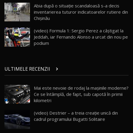
Land Rover Defender OCTA Edition One: Cel
Abia după o situaţie scandaloasă s-a decis
mai Exclusiv și Puternic Defender Testat în
25
32:21
Moldova
inventarierea tuturor indicatoarelor rutiere din
Chişinău
Porsche 911 Spirit 70 / Test Drive
AutoBlog.MD
26
(video) Formula 1: Sergio Perez a câştigat la
10:57
Jeddah, iar Fernando Alonso a urcat din nou pe
podium
Test Drive: Noile modele FENDT! Cum e să
conduci un tractor?!
27
22:49
ULTIMELE RECENZII
Noul Geely Monjaro 2025! Mai ieftin și mai
dotat / Test Drive AutoBlog.MD
28
23:05
Mai este nevoie de rodaj la mașinile moderne?
Ce se întâmplă, de fapt, sub capotă în primii
ZEEKR 9X - PRIMUL TEST DRIVE ÎN ROMÂNĂ!
CUM SE CONDUCE?
29
kilometri
33:40
(video) Destrier – a treia creație unică din
Primele impresii despre BYD Seal U DM-i,
cadrul programului Bugatti Solitaire
Sealion 7 și Seal 5 DM-i / Test Drive
30
10:58
AutoBlog.MD