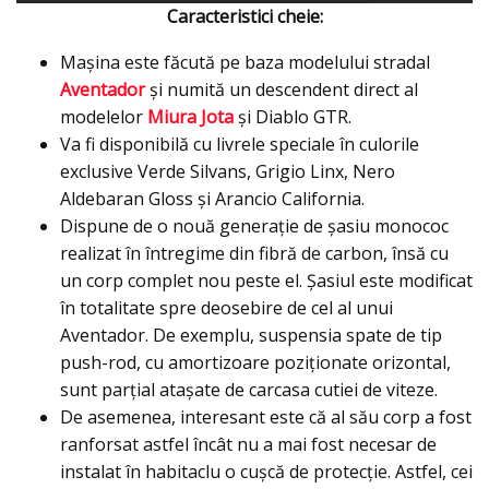
Caracteristici cheie:
Maşina este făcută pe baza modelului stradal
Aventador
şi numită un descendent direct al
modelelor
Miura Jota
şi Diablo GTR.
Va fi disponibilă cu livrele speciale în culorile
exclusive Verde Silvans, Grigio Linx, Nero
Aldebaran Gloss şi Arancio California.
Dispune de o nouă generaţie de şasiu monococ
realizat în întregime din fibră de carbon, însă cu
un corp complet nou peste el. Şasiul este modificat
în totalitate spre deosebire de cel al unui
Aventador. De exemplu, suspensia spate de tip
push-rod, cu amortizoare poziţionate orizontal,
sunt parţial ataşate de carcasa cutiei de viteze.
De asemenea, interesant este că al său corp a fost
ranforsat astfel încât nu a mai fost necesar de
instalat în habitaclu o cuşcă de protecţie. Astfel, cei