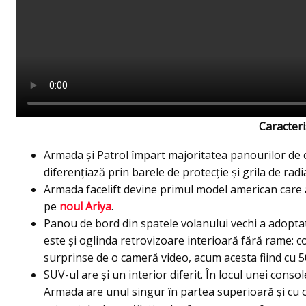
Caracteris
Armada şi Patrol împart majoritatea panourilor de ca
diferențiază prin barele de protecţie şi grila de radi
Armada facelift devine primul model american care ad
pe
noul Ariya
.
Panou de bord din spatele volanului vechi a adoptat 
este şi oglinda retrovizoare interioară fără rame: c
surprinse de o cameră video, acum acesta fiind cu 
SUV-ul are şi un interior diferit. În locul unei cons
Armada are unul singur în partea superioară şi cu o 