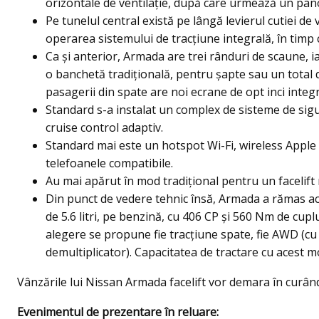
orizontale de ventilaţie, după care urmează un panou
Pe tunelul central există pe lângă levierul cutiei de
operarea sistemului de tracţiune integrală, în timp 
Ca și anterior, Armada are trei rânduri de scaune, i
o banchetă tradițională, pentru şapte sau un total 
pasagerii din spate are noi ecrane de opt inci integr
Standard s-a instalat un complex de sisteme de sigur
cruise control adaptiv.
Standard mai este un hotspot Wi-Fi, wireless Apple
telefoanele compatibile.
Au mai apărut în mod tradiţional pentru un facelift n
Din punct de vedere tehnic însă, Armada a rămas ac
de 5.6 litri, pe benzină, cu 406 CP și 560 Nm de cup
alegere se propune fie tracţiune spate, fie AWD (cu
demultiplicator). Capacitatea de tractare cu acest m
Vânzările lui Nissan Armada facelift vor demara în curân
Evenimentul de prezentare în reluare: