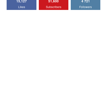
15,127
51,600
4 721
Lotus Emira Turbo SE / Test Drive
Likes
Subscribers
Followers
AutoBlog.MD
7
24:06
Noul Škoda Kodiaq RS / Test Drive
AutoBlog.MD în premieră națională
8
15:08
Noul Geely EX2 / Test Drive AutoBlog.MD
15:22
9
Mercedes-AMG E 53 HYBRID 4MATIC+ /
Test Drive AutoBlog.MD
10
16:27
Noul Volvo ES90 / Test Drive AutoBlog.MD
27:58
11
Noul MG HS / Test Drive AutoBlog.MD
16:48
12