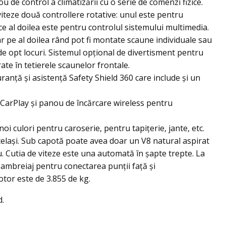
 de control a climatizării cu o serie de comenzi fizice.
 viteze două controllere rotative: unul este pentru
ce al doilea este pentru controlul sistemului multimedia.
ar pe al doilea rând pot fi montate scaune individuale sau
de opt locuri. Sistemul opțional de divertisment pentru
ate în tetierele scaunelor frontale.
anţă şi asistenţă Safety Shield 360 care include şi un
 CarPlay şi panou de încărcare wireless pentru
oi culori pentru caroserie, pentru tapiţerie, jante, etc.
elaşi. Sub capotă poate avea doar un V8 natural aspirat
lu. Cutia de viteze este una automată în şapte trepte. La
 ambreiaj pentru conectarea punţii faţă şi
otor este de 3.855 de kg.
d.