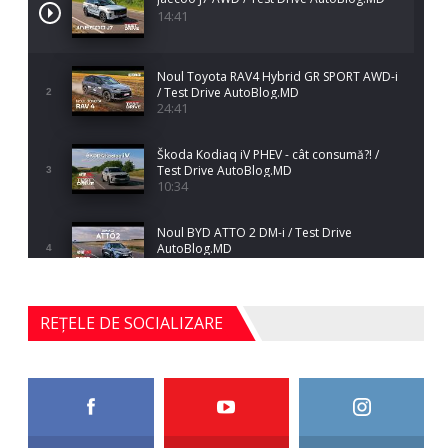
14:41
Noul Toyota RAV4 Hybrid GR SPORT AWD-i
/ Test Drive AutoBlog.MD
2
24:41
Škoda Kodiaq iV PHEV - cât consumă?! /
Test Drive AutoBlog.MD
3
10:34
Noul BYD ATTO 2 DM-i / Test Drive
AutoBlog.MD
4
17:35
Noul Mercedes-Benz S-Class facelift (S 580
REȚELE DE SOCIALIZARE
4MATIC V223) / Test Drive AutoBlog.MD
5
27:33
HAVAL H5 / Test Drive AutoBlog.MD
11:58
6