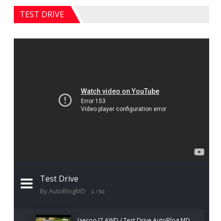
TEST DRIVE
Test Drive
By AutoBlogMD
1
/ 50
Jaecoo J7 AWD / Test Drive AutoBlog.MD