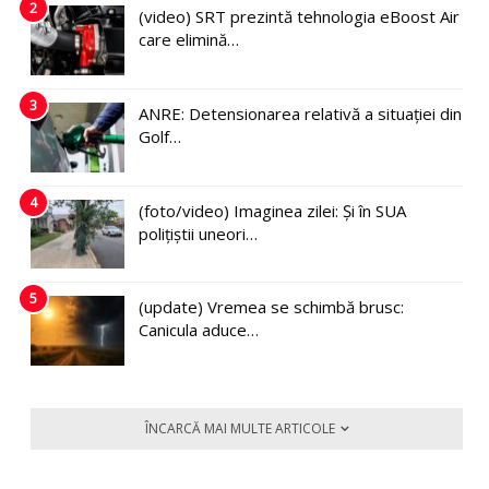
2
(video) SRT prezintă tehnologia eBoost Air
care elimină…
3
ANRE: Detensionarea relativă a situației din
Golf…
4
(foto/video) Imaginea zilei: Și în SUA
polițiștii uneori…
5
(update) Vremea se schimbă brusc:
Canicula aduce…
ÎNCARCĂ MAI MULTE ARTICOLE