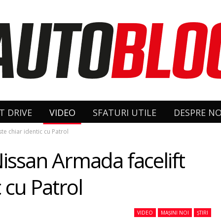
T DRIVE
VIDEO
SFATURI UTILE
DESPRE NO
e chiar identic cu Patrol
Nissan Armada facelift
 cu Patrol
VIDEO
MAȘINI NOI
ȘTIRI