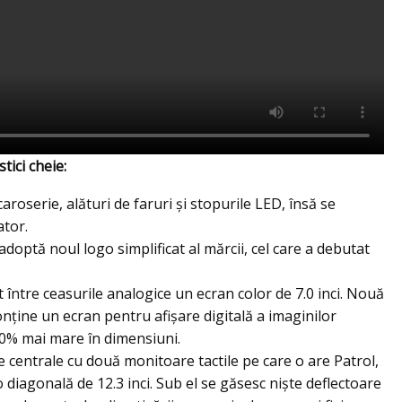
tici cheie:
roserie, alături de faruri şi stopurile LED, însă se
ator.
optă noul logo simplificat al mărcii, cel care a debutat
între ceasurile analogice un ecran color de 7.0 inci. Nouă
onţine un ecran pentru afişare digitală a imaginilor
50% mai mare în dimensiuni.
ole centrale cu două monitoare tactile pe care o are Patrol,
diagonală de 12.3 inci. Sub el se găsesc nişte deflectoare