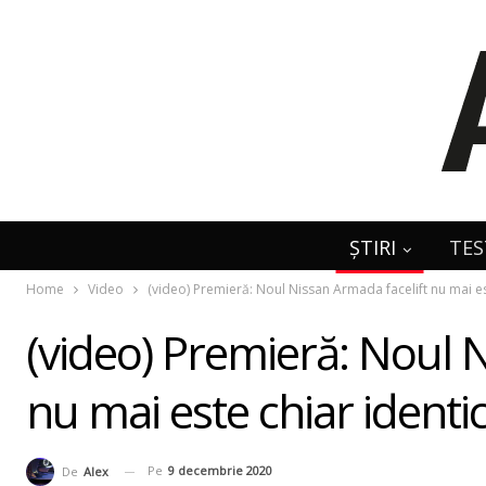
ȘTIRI
TES
Home
Video
(video) Premieră: Noul Nissan Armada facelift nu mai est
(video) Premieră: Noul 
nu mai este chiar identic
Pe
9 decembrie 2020
De
Alex