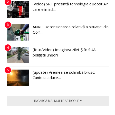
2
(video) SRT prezintă tehnologia eBoost Air
care elimină…
3
ANRE: Detensionarea relativă a situației din
Golf…
4
(foto/video) Imaginea zilei: Și în SUA
polițiștii uneori…
5
(update) Vremea se schimbă brusc:
Canicula aduce…
ÎNCARCĂ MAI MULTE ARTICOLE