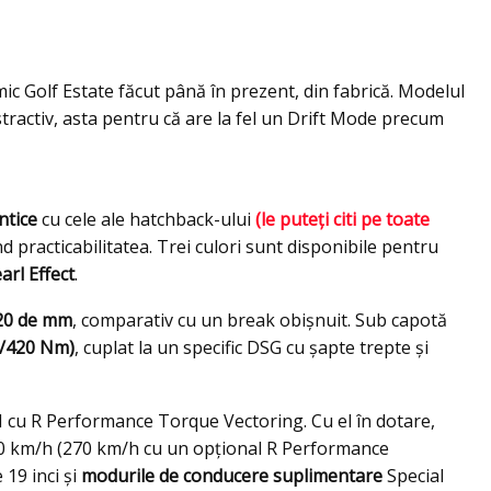
ic Golf Estate făcut până în prezent, din fabrică. Modelul
stractiv, asta pentru că are la fel un Drift Mode precum
ntice
cu cele ale hatchback-ului
(le puteţi citi pe toate
ind practicabilitatea. Trei culori sunt disponibile pentru
arl Effect
.
20 de mm
, comparativ cu un break obişnuit. Sub capotă
P/420 Nm)
, cuplat la un specific DSG cu şapte trepte şi
 cu R Performance Torque Vectoring. Cu el în dotare,
0 km/h (270 km/h cu un opţional R Performance
19 inci și
modurile de conducere suplimentare
Special