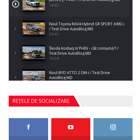
14:41
Noul Toyota RAV4 Hybrid GR SPORT AWD-i
/ Test Drive AutoBlog.MD
2
24:41
Škoda Kodiaq iV PHEV - cât consumă?! /
Test Drive AutoBlog.MD
3
10:34
Noul BYD ATTO 2 DM-i / Test Drive
AutoBlog.MD
4
17:35
Noul Mercedes-Benz S-Class facelift (S 580
REȚELE DE SOCIALIZARE
4MATIC V223) / Test Drive AutoBlog.MD
5
27:33
HAVAL H5 / Test Drive AutoBlog.MD
11:58
6