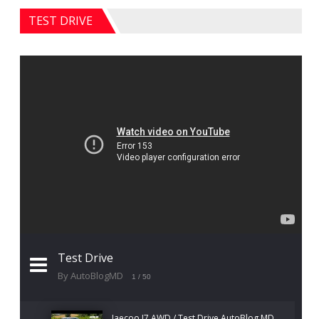
TEST DRIVE
Test Drive
By AutoBlogMD
1
/ 50
Jaecoo J7 AWD / Test Drive AutoBlog.MD