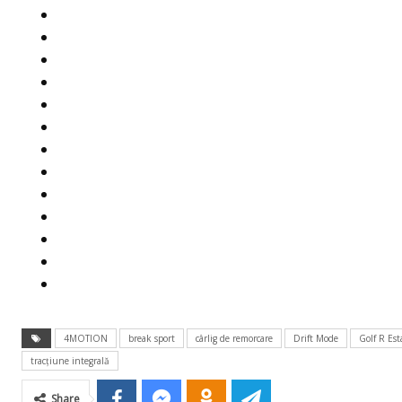
4MOTION
break sport
cârlig de remorcare
Drift Mode
Golf R Est
tracţiune integrală
Share