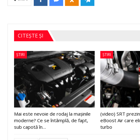
CITEȘTE ȘI
ȘTIRI
ȘTIRI
Mai este nevoie de rodaj la mașinile
(video) SRT prezin
moderne? Ce se întâmplă, de fapt,
eBoost Air care el
sub capotă în…
turbo