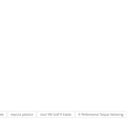
ate
maşină practică
noul VW Golf R Estate
R Performance Torque Vectoring