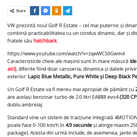
Share
VW prezintă noul Golf R Estate – cel mai puternic și dinam
combină practicabilitatea cu un condus dinamic, dar şi di
fratele său
hatchback
.
https://www.youtube.com/watch?v=zqwWCS0Gwm4
Caracteristicile cheie ale maşinii sunt în mare măsură
ide
aici)
, diferite fiind doar caroseria, dinamica şi datele priv
exterior:
Lapiz Blue Metallic, Pure White şi Deep Black Pe
Un Golf R Estate va fi mereu mai apropiat de pământ cu
are acelaşi benzinar turbo de 2.0 litri EA888 evo4
(320 C
dublu ambreiaj.
Standard vine un sistem de tracţiune integrală 4MOTION
poate face 0-100 km/h în
4.9 secunde
şi atinge maxim 25
package). Acesta din urmă include, de asemenea, jante de 