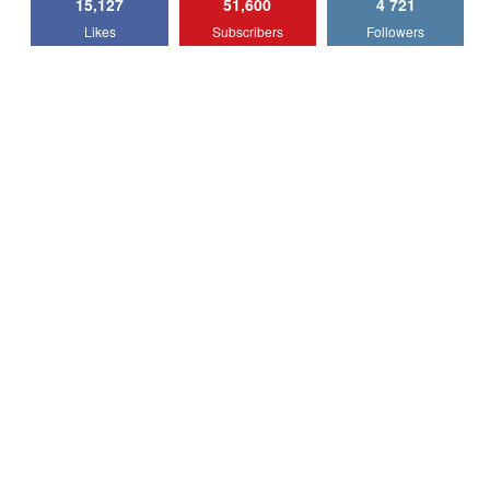
15,127
51,600
4 721
Lotus Emira Turbo SE / Test Drive
Likes
Subscribers
Followers
AutoBlog.MD
7
24:06
Noul Škoda Kodiaq RS / Test Drive
AutoBlog.MD în premieră națională
8
15:08
Noul Geely EX2 / Test Drive AutoBlog.MD
15:22
9
Mercedes-AMG E 53 HYBRID 4MATIC+ /
Test Drive AutoBlog.MD
10
16:27
Noul Volvo ES90 / Test Drive AutoBlog.MD
27:58
11
Noul MG HS / Test Drive AutoBlog.MD
16:48
12