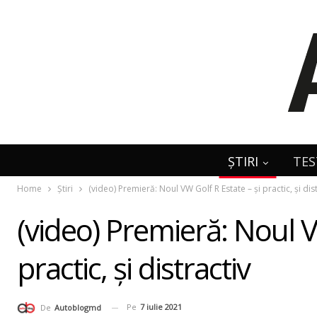
ȘTIRI
TES
Home
Știri
(video) Premieră: Noul VW Golf R Estate – şi practic, şi dis
(video) Premieră: Noul V
practic, şi distractiv
Pe
7 iulie 2021
De
Autoblogmd