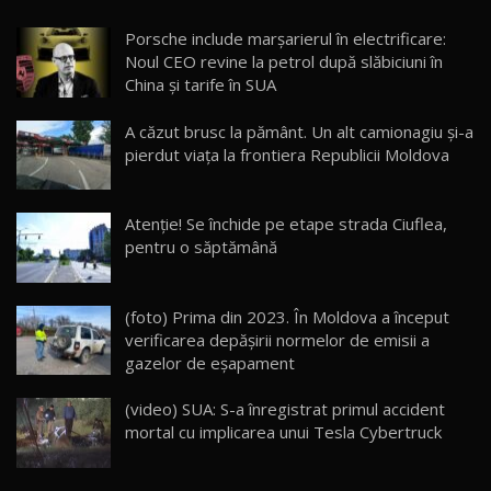
Porsche include marșarierul în electrificare:
Noua Mazda 6e / Test Drive AutoBlog.MD
Noul CEO revine la petrol după slăbiciuni în
26:59
22
China și tarife în SUA
Lynk & Co 01 / Test Drive AutoBlog.MD
A căzut brusc la pământ. Un alt camionagiu și-a
25:19
23
pierdut viața la frontiera Republicii Moldova
ZEEKR 009: Cel mai Performant și Confortabil
Atenţie! Se închide pe etape strada Ciuflea,
Van Electric Testat în Moldova / AutoBlog.MD
24
pentru o săptămână
26:38
Land Rover Defender OCTA Edition One: Cel
(foto) Prima din 2023. În Moldova a început
mai Exclusiv și Puternic Defender Testat în
25
32:21
Moldova
verificarea depășirii normelor de emisii a
gazelor de eșapament
Porsche 911 Spirit 70 / Test Drive
AutoBlog.MD
26
(video) SUA: S-a înregistrat primul accident
10:57
mortal cu implicarea unui Tesla Cybertruck
Test Drive: Noile modele FENDT! Cum e să
conduci un tractor?!
27