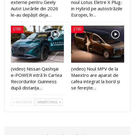
externe pentru Geely
noul Lotus Eletre X Plug-
Auto! Livrările din 2026
in Hybrid pe autostrăzile
le-au depășit deja…
Europei, în…
ȘTIRI
ȘTIRI
(video) Nissan Qashqai
(video) Noul MPV de la
e-POWER intră în Cartea
Maextro are aparat de
Recordurilor Guinness
cafea integrat la bord și
după distanța…
se ferește…
ANTERIOR
URMĂTORUL