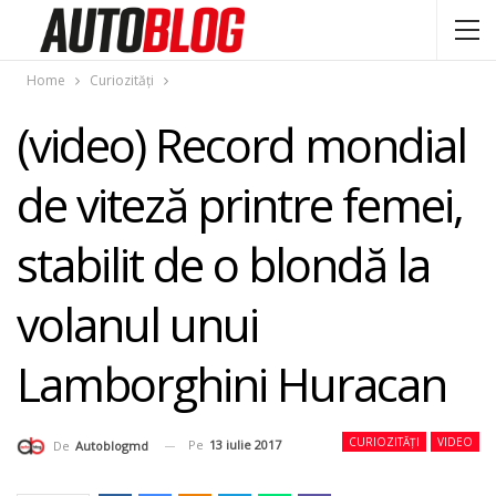
Home
Curiozități
(video) Record mondial
de viteză printre femei,
stabilit de o blondă la
volanul unui
Lamborghini Huracan
CURIOZITĂȚI
VIDEO
Pe
13 iulie 2017
De
Autoblogmd