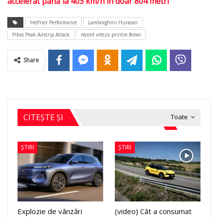
accelerat până la 403 km/h în doar 804 metri
Heffner Performance
Lamborghini Huracan
Pikes Peak Airstrip Attack
record viteză printre femei
Share
CITEȘTE ȘI
Toate
ȘTIRI
ȘTIRI
Explozie de vânzări
(video) Cât a consumat