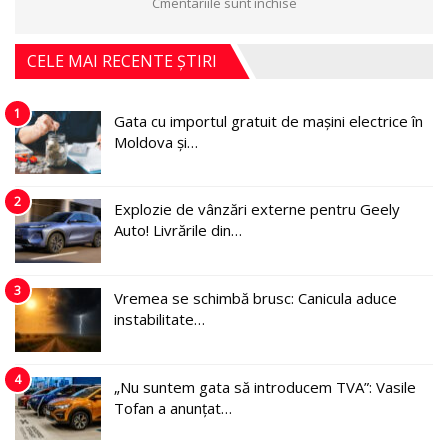
Cmentariile sunt închise
CELE MAI RECENTE ȘTIRI
1
Gata cu importul gratuit de mașini electrice în
Moldova și…
2
Explozie de vânzări externe pentru Geely
Auto! Livrările din…
3
Vremea se schimbă brusc: Canicula aduce
instabilitate…
4
„Nu suntem gata să introducem TVA”: Vasile
Tofan a anunțat…