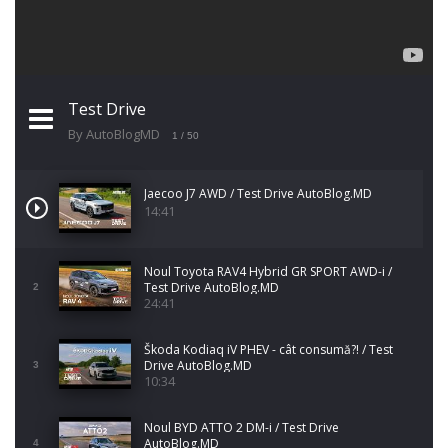
Test Drive
By AutoBlogMD
1
/ 50
Jaecoo J7 AWD / Test Drive AutoBlog.MD
14:41
Noul Toyota RAV4 Hybrid GR SPORT AWD-i /
Test Drive AutoBlog.MD
2
24:41
Škoda Kodiaq iV PHEV - cât consumă?! / Test
Drive AutoBlog.MD
3
10:34
Noul BYD ATTO 2 DM-i / Test Drive
AutoBlog.MD
4