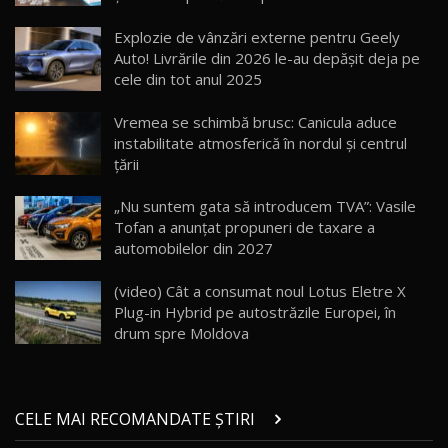
Cum merge? Škoda Octavia 4×4 DSG facelift //
AutoBlogMD
Explozie de vânzări externe pentru Geely
16
13:10
Auto! Livrările din 2026 le-au depășit deja pe
cele din tot anul 2025
Lotus Eletre R / Test Drive AutoBlog.MD
20:06
17
Vremea se schimbă brusc: Canicula aduce
instabilitate atmosferică în nordul și centrul
țării
Va fi modelul nr.1 BYD în Moldova? BYD Seal U
DM-i / Test Drive AutoBlog.MD
18
„Nu suntem gata să introducem TVA”: Vasile
30:08
Tofan a anunțat propuneri de taxare a
automobilelor din 2027
Noul Geely EX5 EM-i care a cucerit Moldova
înainte să ajungă în showroom / Test Drive
19
23:36
AutoBlog.MD
(video) Cât a consumat noul Lotus Eletre X
Plug-in Hybrid pe autostrăzile Europei, în
Noul ZEEKR 7X / Test Drive AutoBlog.MD
drum spre Moldova
29:08
20
Micul BYD Dolphin Surf / Test Drive
CELE MAI RECOMANDATE ȘTIRI
AutoBlog.MD
21
16:59