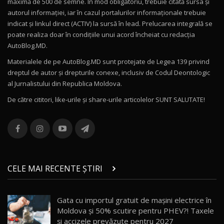
maximă de 500 de semne. În mod obligatoriu, trebuie citată sursa și
Drive AutoBlog.MD
10
autorul informației, iar în cazul portalurilor informaționale trebuie
16:27
indicat și linkul direct (ACTIV) la sursă în lead. Prelucarea integrală se
poate realiza doar în condițiile unui acord încheiat cu redacţia
Noul Volvo ES90 / Test Drive AutoBlog.MD
AutoBlog.MD.
27:58
11
Materialele de pe AutoBlog.MD sunt protejate de Legea 139 privind
dreptul de autor și drepturile conexe, inclusiv de Codul Deontologic
Noul MG HS / Test Drive AutoBlog.MD
al Jurnalistului din Republica Moldova.
16:48
12
De către cititori, like-urile şi share-urile articolelor SUNT SALUTATE!
ROX 01: Test drive cu noul SUV chinezesc care
combină aventura cu luxul / AutoBlog.MD
13
36:08
ZEEKR 9X în Moldova: Am condus gigantul
chinez care face lumea să se întoarcă după el
14
CELE MAI RECENTE ȘTIRI
17:27
/ AutoBlog.MD
Noua Mazda CX-5 / Test Drive AutoBlog.MD
Gata cu importul gratuit de mașini electrice în
14:37
15
Moldova și 50% scutire pentru PHEV?! Taxele
și accizele prevăzute pentru 2027