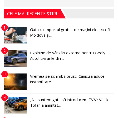
CELE MAI RECENTE ȘTIRI
1
Gata cu importul gratuit de mașini electrice în
Moldova și…
2
Explozie de vânzări externe pentru Geely
Auto! Livrările din…
3
Vremea se schimbă brusc: Canicula aduce
instabilitate…
4
„Nu suntem gata să introducem TVA”: Vasile
Tofan a anunțat…