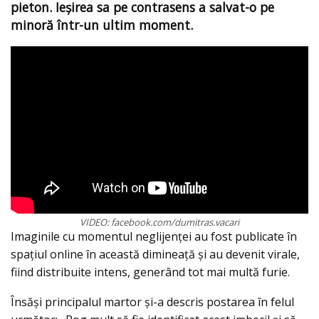
pieton. Ieșirea sa pe contrasens a salvat-o pe
minoră într-un ultim moment.
VIDEO: facebook.com/dumitras.vacari
Imaginile cu momentul neglijenței au fost publicate în
spațiul online în această dimineață și au devenit virale,
fiind distribuite intens, generând tot mai multă furie.
Însăși principalul martor și-a descris postarea în felul