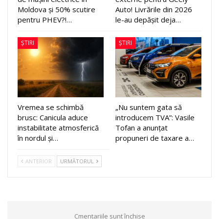
Moldova și 50% scutire
Auto! Livrările din 2026
pentru PHEV?!…
le-au depășit deja…
ȘTIRI
ȘTIRI
Vremea se schimbă
„Nu suntem gata să
brusc: Canicula aduce
introducem TVA”: Vasile
instabilitate atmosferică
Tofan a anunțat
în nordul și…
propuneri de taxare a…
ANTERIOR
URMĂTORUL
Cmentariile sunt închise