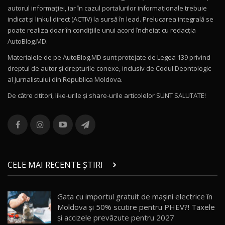
Drive AutoBlog.MD
10
autorul informației, iar în cazul portalurilor informaționale trebuie
16:27
indicat și linkul direct (ACTIV) la sursă în lead. Prelucarea integrală se
poate realiza doar în condițiile unui acord încheiat cu redacţia
Noul Volvo ES90 / Test Drive AutoBlog.MD
AutoBlog.MD.
27:58
11
Materialele de pe AutoBlog.MD sunt protejate de Legea 139 privind
dreptul de autor și drepturile conexe, inclusiv de Codul Deontologic
Noul MG HS / Test Drive AutoBlog.MD
al Jurnalistului din Republica Moldova.
16:48
12
De către cititori, like-urile şi share-urile articolelor SUNT SALUTATE!
ROX 01: Test drive cu noul SUV chinezesc care
combină aventura cu luxul / AutoBlog.MD
13
36:08
ZEEKR 9X în Moldova: Am condus gigantul
chinez care face lumea să se întoarcă după el
14
CELE MAI RECENTE ȘTIRI
17:27
/ AutoBlog.MD
Noua Mazda CX-5 / Test Drive AutoBlog.MD
Gata cu importul gratuit de mașini electrice în
14:37
15
Moldova și 50% scutire pentru PHEV?! Taxele
și accizele prevăzute pentru 2027