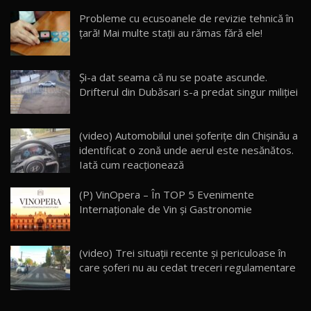
Probleme cu ecusoanele de revizie tehnică în
Noua Mazda 6e / Test Drive AutoBlog.MD
țară! Mai multe stații au rămas fără ele!
26:59
22
Lynk & Co 01 / Test Drive AutoBlog.MD
Şi-a dat seama că nu se poate ascunde.
25:19
23
Drifterul din Dubăsari s-a predat singur miliţiei
ZEEKR 009: Cel mai Performant și Confortabil
(video) Automobilul unei şoferiţe din Chişinău a
Van Electric Testat în Moldova / AutoBlog.MD
24
identificat o zonă unde aerul este nesănătos.
26:38
Iată cum reacţionează
Land Rover Defender OCTA Edition One: Cel
(P) VinOpera – În TOP 5 Evenimente
mai Exclusiv și Puternic Defender Testat în
25
32:21
Moldova
Internaționale de Vin și Gastronomie
Porsche 911 Spirit 70 / Test Drive
AutoBlog.MD
26
(video) Trei situații recente şi periculoase în
10:57
care şoferi nu au cedat treceri regulamentare
Test Drive: Noile modele FENDT! Cum e să
conduci un tractor?!
27