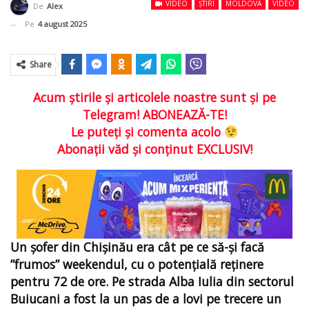
VIDEO
ȘTIRI
MOLDOVA
VIDEO
De
Alex
Pe
4 august 2025
Share
Acum ştirile şi articolele noastre sunt şi pe
Telegram! ABONEAZĂ-TE!
Le puteţi şi comenta acolo
Abonaţii văd şi conţinut EXCLUSIV!
Un șofer din Chișinău era cât pe ce să-și facă
”frumos” weekendul, cu o potențială reținere
pentru 72 de ore. Pe strada Alba Iulia din sectorul
Buiucani a fost la un pas de a lovi pe trecere un