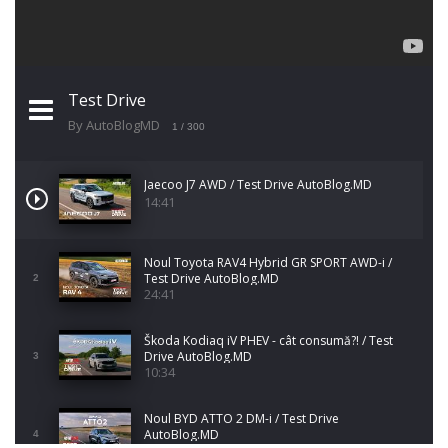
Test Drive
By AutoBlogMD
1
/ 300
Jaecoo J7 AWD / Test Drive AutoBlog.MD
14:41
Noul Toyota RAV4 Hybrid GR SPORT AWD-i /
Test Drive AutoBlog.MD
2
24:41
Škoda Kodiaq iV PHEV - cât consumă?! / Test
Drive AutoBlog.MD
3
10:34
Noul BYD ATTO 2 DM-i / Test Drive
AutoBlog.MD
4