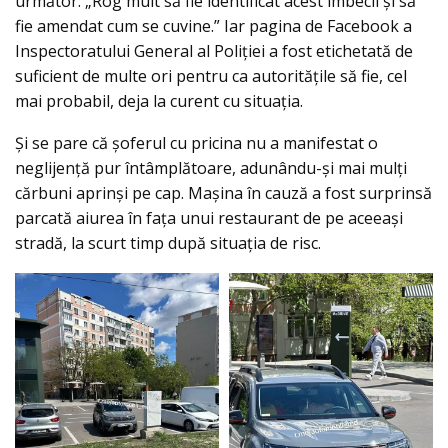
următor: „Rog mult să fie identificat acest imbecil și să
fie amendat cum se cuvine.” Iar pagina de Facebook a
Inspectoratului General al Poliției a fost etichetată de
suficient de multe ori pentru ca autoritățile să fie, cel
mai probabil, deja la curent cu situația.
Și se pare că șoferul cu pricina nu a manifestat o
neglijență pur întâmplătoare, adunându-și mai mulți
cărbuni aprinși pe cap. Mașina în cauză a fost surprinsă
parcată aiurea în fața unui restaurant de pe aceeași
stradă, la scurt timp după situația de risc.