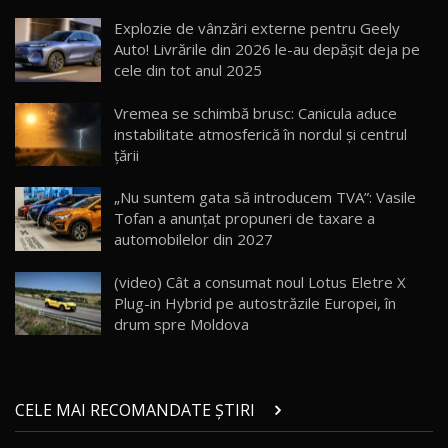
Cum merge? Škoda Octavia 4×4 DSG facelift //
AutoBlogMD
Explozie de vânzări externe pentru Geely
16
13:10
Auto! Livrările din 2026 le-au depășit deja pe
cele din tot anul 2025
Lotus Eletre R / Test Drive AutoBlog.MD
20:06
17
Vremea se schimbă brusc: Canicula aduce
instabilitate atmosferică în nordul și centrul
țării
Va fi modelul nr.1 BYD în Moldova? BYD Seal U
DM-i / Test Drive AutoBlog.MD
18
„Nu suntem gata să introducem TVA”: Vasile
30:08
Tofan a anunțat propuneri de taxare a
automobilelor din 2027
Noul Geely EX5 EM-i care a cucerit Moldova
înainte să ajungă în showroom / Test Drive
19
23:36
AutoBlog.MD
(video) Cât a consumat noul Lotus Eletre X
Plug-in Hybrid pe autostrăzile Europei, în
Noul ZEEKR 7X / Test Drive AutoBlog.MD
drum spre Moldova
29:08
20
Micul BYD Dolphin Surf / Test Drive
CELE MAI RECOMANDATE ȘTIRI
AutoBlog.MD
21
16:59