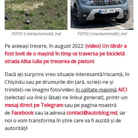
FOTO: t.me/automobil_md
FOTO: t.me/automobil_md
Pe aceeași trecere, în august 2022:
(video) Un tânăr a
fost lovit de o mașină în timp ce traversa pe bicicletă
strada Alba Iulia pe trecerea de pietoni
Dacă ați surprins vreo situație interesantă/riscantă, în
Chișinău sau pe drumurile din țară, scrieți-ne și
trimiteți-ne imagini foto/video
în calitate maximă
AICI
(selectați
via link
și lăsați-ne linkul generat), printr-un
mesaj direct pe Telegram
sau pe pagina noastră
de
Facebook
sau la adresa
contact@autoblog.md
, iar
noi o vom transforma în știre care va fi auzită și de
autorități!