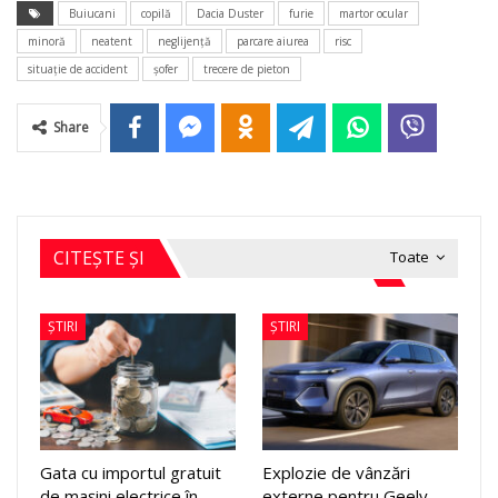
Buiucani
copilă
Dacia Duster
furie
martor ocular
minoră
neatent
neglijență
parcare aiurea
risc
situație de accident
șofer
trecere de pieton
Share
CITEȘTE ȘI
Toate
ȘTIRI
ȘTIRI
Gata cu importul gratuit
Explozie de vânzări
de mașini electrice în
externe pentru Geely