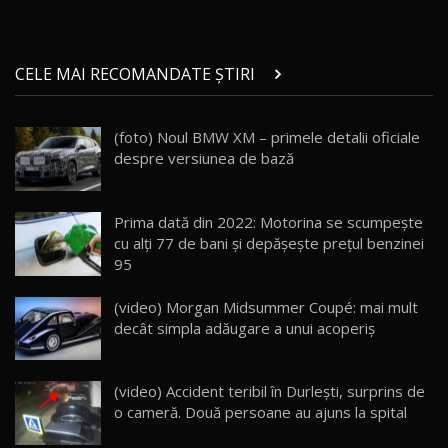
29:08
20
Micul BYD Dolphin Surf / Test Drive
CELE MAI RECOMANDATE ȘTIRI
AutoBlog.MD
21
16:59
(foto) Noul BMW XM – primele detalii oficiale
Noua Mazda 6e / Test Drive AutoBlog.MD
despre versiunea de bază
26:59
22
Lynk & Co 01 / Test Drive AutoBlog.MD
Prima dată din 2022: Motorina se scumpește
25:19
23
cu alți 77 de bani și depășește prețul benzinei
95
ZEEKR 009: Cel mai Performant și Confortabil
(video) Morgan Midsummer Coupé: mai mult
Van Electric Testat în Moldova / AutoBlog.MD
24
decât simpla adăugare a unui acoperiș
26:38
Land Rover Defender OCTA Edition One: Cel
(video) Accident teribil în Durlești, surprins de
mai Exclusiv și Puternic Defender Testat în
25
32:21
Moldova
o cameră. Două persoane au ajuns la spital