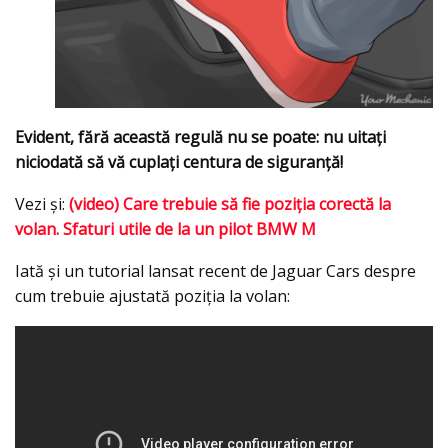
Evident, fără această regulă nu se poate: nu uitaţi
niciodată să vă cuplaţi centura de siguranţă!
Vezi şi:
(video) Care trebuie să fie poziţia corectă la
volan. Sfaturi utile de la un pilot BMW M
Iată şi un tutorial lansat recent de Jaguar Cars despre
cum trebuie ajustată poziţia la volan: