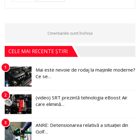
Cmentariile sunt închise
CELE MAI RECENTE ȘTIRI
1
Mai este nevoie de rodaj la mașinile moderne?
Ce se…
2
(video) SRT prezintă tehnologia eBoost Air
care elimină…
3
ANRE: Detensionarea relativă a situației din
Golf…