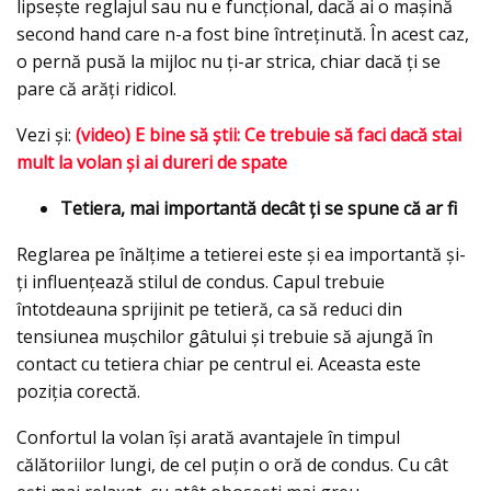
lipsește reglajul sau nu e funcțional, dacă ai o mașină
second hand care n-a fost bine întreținută. În acest caz,
o pernă pusă la mijloc nu ți-ar strica, chiar dacă ți se
pare că arăți ridicol.
Vezi şi:
(video) E bine să ştii: Ce trebuie să faci dacă stai
mult la volan și ai dureri de spate
Tetiera, mai importantă decât ți se spune că ar fi
Reglarea pe înălțime a tetierei este și ea importantă și-
ți influențează stilul de condus. Capul trebuie
întotdeauna sprijinit pe tetieră, ca să reduci din
tensiunea mușchilor gâtului și trebuie să ajungă în
contact cu tetiera chiar pe centrul ei. Aceasta este
poziția corectă.
Confortul la volan își arată avantajele în timpul
călătoriilor lungi, de cel puțin o oră de condus. Cu cât