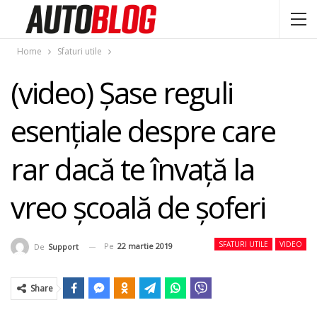
Home
Sfaturi utile
(video) Şase reguli
esenţiale despre care
rar dacă te învaţă la
vreo şcoală de şoferi
SFATURI UTILE
VIDEO
Pe
22 martie 2019
De
Support
Share