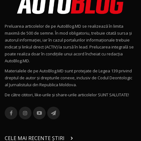
Noul Geely EX2 / Test Drive AutoBlog.MD
15:22
9
Preluarea articolelor de pe AutoBlog.MD se realizează în limita
Mercedes-AMG E 53 HYBRID 4MATIC+ / Test
maximă de 500 de semne. În mod obligatoriu, trebuie citată sursa și
Drive AutoBlog.MD
10
autorul informației, iar în cazul portalurilor informaționale trebuie
16:27
indicat și linkul direct (ACTIV) la sursă în lead. Prelucarea integrală se
poate realiza doar în condițiile unui acord încheiat cu redacţia
Noul Volvo ES90 / Test Drive AutoBlog.MD
AutoBlog.MD.
27:58
11
Materialele de pe AutoBlog.MD sunt protejate de Legea 139 privind
dreptul de autor și drepturile conexe, inclusiv de Codul Deontologic
Noul MG HS / Test Drive AutoBlog.MD
al Jurnalistului din Republica Moldova.
16:48
12
De către cititori, like-urile şi share-urile articolelor SUNT SALUTATE!
ROX 01: Test drive cu noul SUV chinezesc care
combină aventura cu luxul / AutoBlog.MD
13
36:08
ZEEKR 9X în Moldova: Am condus gigantul
chinez care face lumea să se întoarcă după el
14
CELE MAI RECENTE ȘTIRI
17:27
/ AutoBlog.MD