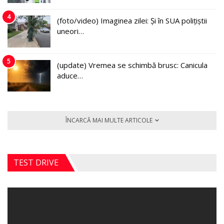
4
(foto/video) Imaginea zilei: Și în SUA polițiștii
uneori…
5
(update) Vremea se schimbă brusc: Canicula
aduce…
ÎNCARCĂ MAI MULTE ARTICOLE
TEST DRIVE