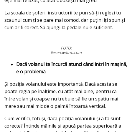
ești mai relaxat, cu atât obosești mai greu.
La școala de șoferi, instructorii te pun să-ți reglezi tu
scaunul cum ți se pare mai comod, dar puțini îți spun și
cum ar fi corect. Să ajungi la pedale nu e suficient.
FOTO:
lieserlawfirm.com
Dacă volanul te încurcă atunci când intri în mașină,
e o problemă
Și poziția volanului este importantă. Dacă acesta se
poate regla pe înălțime, cu atât mai bine, pentru că
între volan și coapse nu trebuie să fie un spațiu mai
mare sau mai mic de o palmă întoarsă vertical.
Cum verifici, totuși, dacă poziția volanului și a ta sunt
corecte? Întinde mâinile și apucă partea superioară a