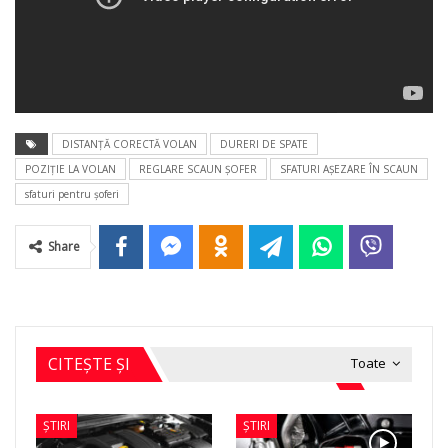
DISTANŢĂ CORECTĂ VOLAN
DURERI DE SPATE
POZIŢIE LA VOLAN
REGLARE SCAUN ŞOFER
SFATURI AŞEZARE ÎN SCAUN
sfaturi pentru şoferi
Share
CITEȘTE ȘI
Toate
ȘTIRI
ȘTIRI