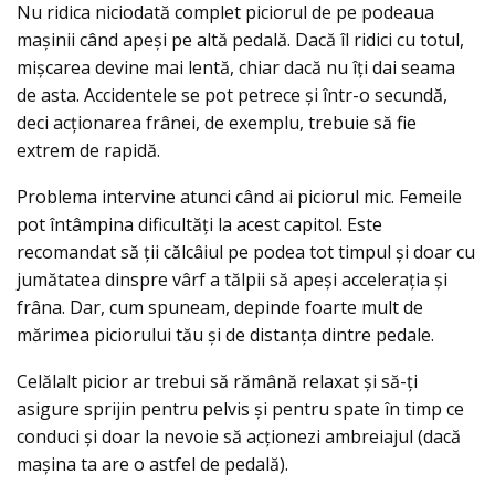
Nu ridica niciodată complet piciorul de pe podeaua
mașinii când apeși pe altă pedală. Dacă îl ridici cu totul,
mișcarea devine mai lentă, chiar dacă nu îți dai seama
de asta. Accidentele se pot petrece și într-o secundă,
deci acționarea frânei, de exemplu, trebuie să fie
extrem de rapidă.
Problema intervine atunci când ai piciorul mic. Femeile
pot întâmpina dificultăți la acest capitol. Este
recomandat să ții călcâiul pe podea tot timpul și doar cu
jumătatea dinspre vârf a tălpii să apeși accelerația și
frâna. Dar, cum spuneam, depinde foarte mult de
mărimea piciorului tău și de distanța dintre pedale.
Celălalt picior ar trebui să rămână relaxat și să-ți
asigure sprijin pentru pelvis și pentru spate în timp ce
conduci și doar la nevoie să acționezi ambreiajul (dacă
mașina ta are o astfel de pedală).