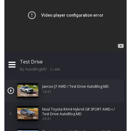
Test Drive
By AutoBlogMD
1
/ 300
Jaecoo J7 AWD / Test Drive AutoBlog.MD
14:41
Noul Toyota RAV4 Hybrid GR SPORT AWD-i /
Test Drive AutoBlog.MD
2
24:41