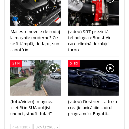
Mai este nevoie de rodaj
(video) SRT prezintă
la mașinile moderne? Ce
tehnologia eBoost Air
se întâmplă, de fapt, sub
care elimină decalajul
capotă în…
turbo
ȘTIRI
ȘTIRI
(foto/video) Imaginea
(video) Destrier – a treia
zilei: Și în SUA polițiștii
creație unică din cadrul
uneori „stau în tufari”
programului Bugatti…
ANTERIOR
URMĂTORUL