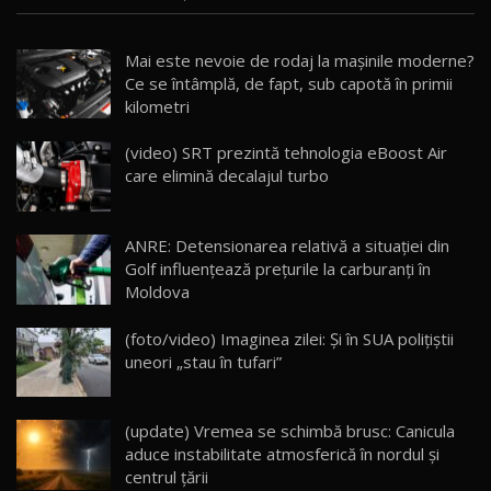
Noua Mazda CX-5 / Test Drive AutoBlog.MD
Mai este nevoie de rodaj la mașinile moderne?
14:37
15
Ce se întâmplă, de fapt, sub capotă în primii
kilometri
Cum merge? Škoda Octavia 4×4 DSG facelift //
AutoBlogMD
(video) SRT prezintă tehnologia eBoost Air
16
13:10
care elimină decalajul turbo
Lotus Eletre R / Test Drive AutoBlog.MD
20:06
17
ANRE: Detensionarea relativă a situației din
Golf influențează prețurile la carburanți în
Moldova
Va fi modelul nr.1 BYD în Moldova? BYD Seal U
DM-i / Test Drive AutoBlog.MD
18
(foto/video) Imaginea zilei: Și în SUA polițiștii
30:08
uneori „stau în tufari”
Noul Geely EX5 EM-i care a cucerit Moldova
înainte să ajungă în showroom / Test Drive
19
23:36
AutoBlog.MD
(update) Vremea se schimbă brusc: Canicula
aduce instabilitate atmosferică în nordul și
Noul ZEEKR 7X / Test Drive AutoBlog.MD
centrul țării