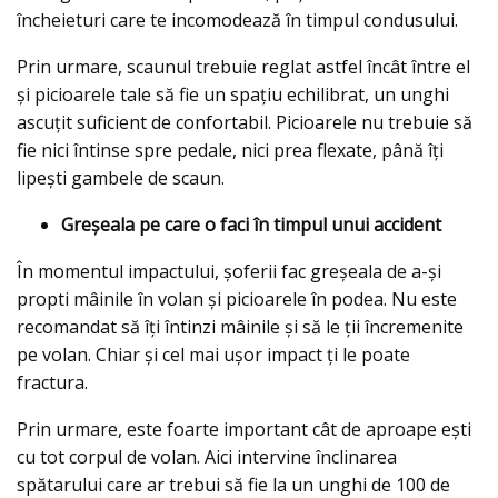
încheieturi care te incomodează în timpul condusului.
Prin urmare, scaunul trebuie reglat astfel încât între el
și picioarele tale să fie un spațiu echilibrat, un unghi
ascuțit suficient de confortabil. Picioarele nu trebuie să
fie nici întinse spre pedale, nici prea flexate, până îți
lipești gambele de scaun.
Greșeala pe care o faci în timpul unui accident
În momentul impactului, șoferii fac greșeala de a-și
propti mâinile în volan și picioarele în podea. Nu este
recomandat să îți întinzi mâinile și să le ții încremenite
pe volan. Chiar și cel mai ușor impact ți le poate
fractura.
Prin urmare, este foarte important cât de aproape ești
cu tot corpul de volan. Aici intervine înclinarea
spătarului care ar trebui să fie la un unghi de 100 de