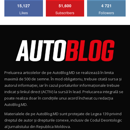
15,127
51,600
4 721
Lotus Emira Turbo SE / Test Drive
Likes
Subscribers
Followers
AutoBlog.MD
7
24:06
Noul Škoda Kodiaq RS / Test Drive
AutoBlog.MD în premieră națională
8
15:08
Noul Geely EX2 / Test Drive AutoBlog.MD
15:22
9
Preluarea articolelor de pe AutoBlog.MD se realizează în limita
Mercedes-AMG E 53 HYBRID 4MATIC+ / Test
maximă de 500 de semne. În mod obligatoriu, trebuie citată sursa și
Drive AutoBlog.MD
10
autorul informației, iar în cazul portalurilor informaționale trebuie
16:27
indicat și linkul direct (ACTIV) la sursă în lead. Prelucarea integrală se
poate realiza doar în condițiile unui acord încheiat cu redacţia
Noul Volvo ES90 / Test Drive AutoBlog.MD
AutoBlog.MD.
27:58
11
Materialele de pe AutoBlog.MD sunt protejate de Legea 139 privind
dreptul de autor și drepturile conexe, inclusiv de Codul Deontologic
Noul MG HS / Test Drive AutoBlog.MD
al Jurnalistului din Republica Moldova.
16:48
12