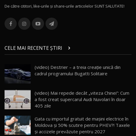
De către cititori, like-urile şi share-urile articolelor SUNT SALUTATE!
ROX 01: Test drive cu noul SUV chinezesc care
combină aventura cu luxul / AutoBlog.MD
13
36:08
ZEEKR 9X în Moldova: Am condus gigantul
chinez care face lumea să se întoarcă după el
14
CELE MAI RECENTE ȘTIRI
17:27
/ AutoBlog.MD
Noua Mazda CX-5 / Test Drive AutoBlog.MD
(video) Destrier – a treia creație unică din
14:37
15
cadrul programului Bugatti Solitaire
Cum merge? Škoda Octavia 4×4 DSG facelift //
AutoBlogMD
(video) Mai repede decât „viteza Chinei”: Cum
16
13:10
a fost creat supercarul Audi Nuvolari în doar
405 zile
Lotus Eletre R / Test Drive AutoBlog.MD
20:06
17
Gata cu importul gratuit de mașini electrice în
Moldova și 50% scutire pentru PHEV?! Taxele
și accizele prevăzute pentru 2027
Va fi modelul nr.1 BYD în Moldova? BYD Seal U