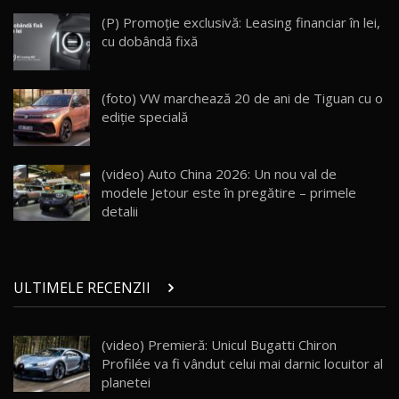
ZEEKR 009: Cel mai Performant și Confortabil
(P) Promoție exclusivă: Leasing financiar în lei,
Van Electric Testat în Moldova / AutoBlog.MD
24
cu dobândă fixă
26:38
Land Rover Defender OCTA Edition One: Cel
(foto) VW marchează 20 de ani de Tiguan cu o
mai Exclusiv și Puternic Defender Testat în
25
32:21
Moldova
ediție specială
Porsche 911 Spirit 70 / Test Drive
AutoBlog.MD
26
(video) Auto China 2026: Un nou val de
10:57
modele Jetour este în pregătire – primele
detalii
Test Drive: Noile modele FENDT! Cum e să
conduci un tractor?!
27
22:49
ULTIMELE RECENZII
Noul Geely Monjaro 2025! Mai ieftin și mai
dotat / Test Drive AutoBlog.MD
28
23:05
(video) Premieră: Unicul Bugatti Chiron
Profilée va fi vândut celui mai darnic locuitor al
ZEEKR 9X - PRIMUL TEST DRIVE ÎN ROMÂNĂ!
CUM SE CONDUCE?
29
planetei
33:40