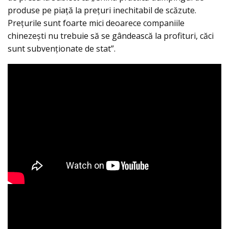
produse pe piață la prețuri inechitabil de scăzute.
Prețurile sunt foarte mici deoarece companiile
chinezești nu trebuie să se gândească la profituri, căci
sunt subvenționate de stat”.