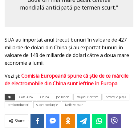
mondială anticipată pe termen scurt.”
SUA au importat anul trecut bunuri în valoare de 427
miliarde de dolari din China şi au exportat bunuri în
valoare de 148 de miliarde de dolari către a doua mare
economie a lumii.
Vezi și:
Comisia Europeană spune că știe de ce mărcile
de electromobile din China sunt ieftine în Europa
Casa Albă
China
Joe Biden
mașini electrice
protecție piață
semiconductori
supraproducţie
tarife vamale
Share