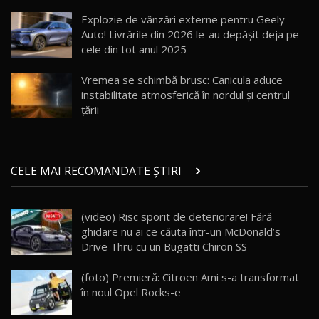
DM-i / Test Drive AutoBlog.MD
18
Explozie de vânzări externe pentru Geely
30:08
Auto! Livrările din 2026 le-au depășit deja pe
cele din tot anul 2025
Noul Geely EX5 EM-i care a cucerit Moldova
înainte să ajungă în showroom / Test Drive
19
23:36
AutoBlog.MD
Vremea se schimbă brusc: Canicula aduce
instabilitate atmosferică în nordul și centrul
Noul ZEEKR 7X / Test Drive AutoBlog.MD
țării
29:08
20
Micul BYD Dolphin Surf / Test Drive
CELE MAI RECOMANDATE ȘTIRI
AutoBlog.MD
21
16:59
(video) Risc sporit de deteriorare! Fără
Noua Mazda 6e / Test Drive AutoBlog.MD
ghidare nu ai ce căuta într-un McDonald’s
26:59
22
Drive Thru cu un Bugatti Chiron SS
Lynk & Co 01 / Test Drive AutoBlog.MD
(foto) Premieră: Citroen Ami s-a transformat
25:19
23
în noul Opel Rocks-e