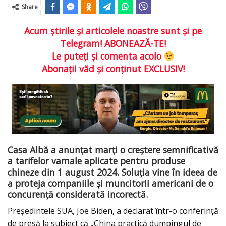
Share
Acum ştirile şi articolele noastre sunt şi pe
Telegram! ABONEAZĂ-TE!
Le puteţi şi comenta acolo
Abonaţii văd şi conţinut EXCLUSIV!
Casa Albă a anunţat marţi o creştere semnificativă
a tarifelor vamale aplicate pentru produse
chineze din 1 august 2024. Soluția vine în ideea de
a proteja companiile şi muncitorii americani de o
concurență considerată incorectă.
Președintele SUA, Joe Biden, a declarat într-o conferință
de presă la subiect că „China practică dumpingul de