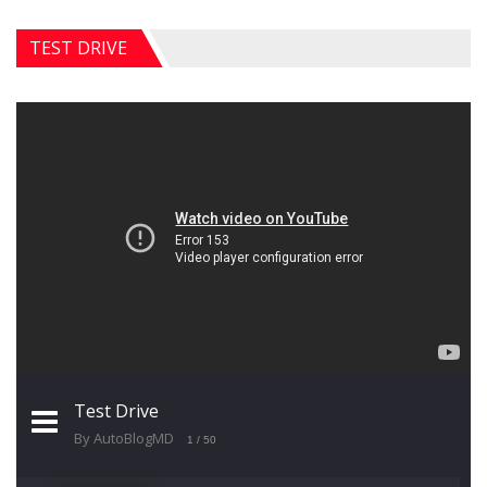
TEST DRIVE
Test Drive
By AutoBlogMD
1
/ 50