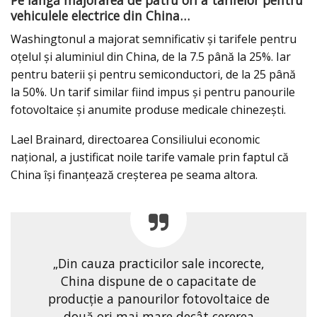
Pe lângă majorarea de patru ori a tarifelor pentru
vehiculele electrice din China…
Washingtonul a majorat semnificativ şi tarifele pentru
oţelul şi aluminiul din China, de la 7.5 până la 25%. Iar
pentru baterii şi pentru semiconductori, de la 25 până
la 50%. Un tarif similar fiind impus şi pentru panourile
fotovoltaice şi anumite produse medicale chinezeşti.
Lael Brainard, directoarea Consiliului economic
naţional, a justificat noile tarife vamale prin faptul că
China îşi finanţează creşterea pe seama altora.
„Din cauza practicilor sale incorecte,
China dispune de o capacitate de
producţie a panourilor fotovoltaice de
două ori mai mare decât cererea