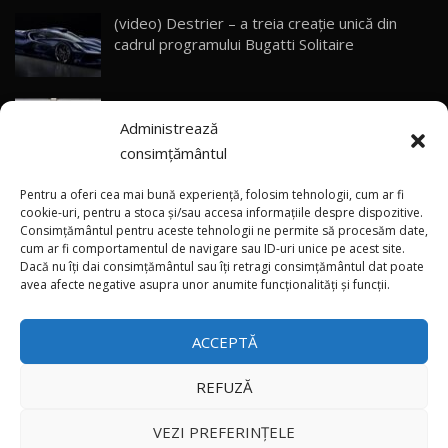
(video) Destrier – a treia creație unică din
Primele impresii despre BYD Seal U DM-i,
cadrul programului Bugatti Solitaire
Sealion 7 și Seal 5 DM-i / Test Drive
30
10:58
AutoBlog.MD
(video) Mai repede decât „viteza Chinei”: Cum
Noua Toyota Corolla Cross facelift / Test Drive
Administrează
a fost creat supercarul Audi Nuvolari în doar
AutoBlog.MD
31
13:56
405 zile
consimțământul
(video) Premieră pe Coasta de Azur: Cel mai
Noul Volvo EX90 / Test Drive AutoBlog.MD
Pentru a oferi cea mai bună experiență, folosim tehnologii, cum ar fi
32:06
32
puternic și rapid Audi din istorie
cookie-uri, pentru a stoca și/sau accesa informațiile despre dispozitive.
Consimțământul pentru aceste tehnologii ne permite să procesăm date,
cum ar fi comportamentul de navigare sau ID-uri unice pe acest site.
Dacă nu îți dai consimțământul sau îți retragi consimțământul dat poate
×
MG RX5 - își merită banii? / Test Drive
(video) Noul Toyota RAV4 este la Chișinău –
avea afecte negative asupra unor anumite funcționalități și funcții.
AutoBlog.MD
33
primul contact AutoBlog.MD
18:51
ACCEPTĂ
Noul DACIA DUSTER DIESEL! Primul test drive în
română
34
15:39
REFUZĂ
Toate drepturile rezervate © 2026
Noul Mercedes-Benz E 350 e - cât consumă?! /
VEZI PREFERINȚELE
Test Drive AutoBlog.MD
35