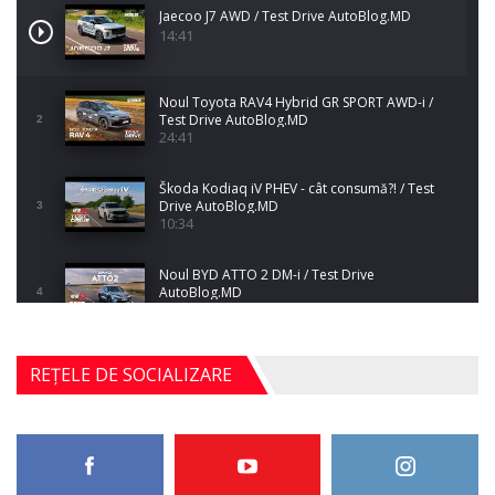
Jaecoo J7 AWD / Test Drive AutoBlog.MD
14:41
Noul Toyota RAV4 Hybrid GR SPORT AWD-i /
Test Drive AutoBlog.MD
2
24:41
Škoda Kodiaq iV PHEV - cât consumă?! / Test
Drive AutoBlog.MD
3
10:34
Noul BYD ATTO 2 DM-i / Test Drive
AutoBlog.MD
4
17:35
Noul Mercedes-Benz S-Class facelift (S 580
REȚELE DE SOCIALIZARE
4MATIC V223) / Test Drive AutoBlog.MD
5
27:33
HAVAL H5 / Test Drive AutoBlog.MD
11:58
6