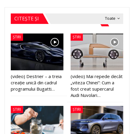
CITEȘTE ȘI
Toate
ȘTIRI
ȘTIRI
(video) Destrier – a treia
(video) Mai repede decât
creație unică din cadrul
„viteza Chinei”: Cum a
programului Bugatti…
fost creat supercarul
Audi Nuvolari…
ȘTIRI
ȘTIRI