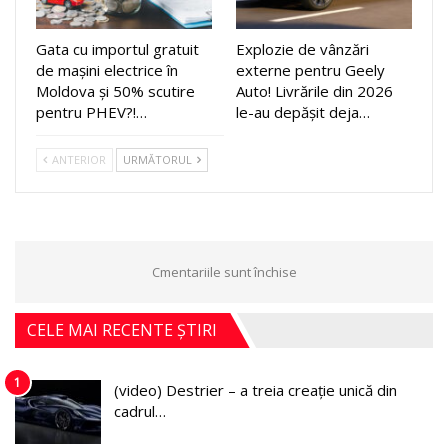
Gata cu importul gratuit
Explozie de vânzări
de mașini electrice în
externe pentru Geely
Moldova și 50% scutire
Auto! Livrările din 2026
pentru PHEV?!…
le-au depășit deja…
ANTERIOR
URMĂTORUL
Cmentariile sunt închise
CELE MAI RECENTE ȘTIRI
1
(video) Destrier – a treia creație unică din
cadrul…