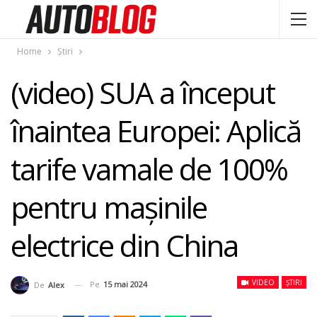
Home
Știri
(video) SUA a început
înaintea Europei: Aplică
tarife vamale de 100%
pentru mașinile
electrice din China
VIDEO
ȘTIRI
Pe
15 mai 2024
De
Alex