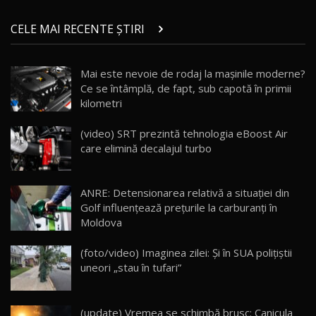
ZEEKR 9X în Moldova: Am condus gigantul
chinez care face lumea să se întoarcă după el
14
CELE MAI RECENTE ȘTIRI
17:27
/ AutoBlog.MD
Noua Mazda CX-5 / Test Drive AutoBlog.MD
Mai este nevoie de rodaj la mașinile moderne?
14:37
15
Ce se întâmplă, de fapt, sub capotă în primii
kilometri
Cum merge? Škoda Octavia 4×4 DSG facelift //
AutoBlogMD
(video) SRT prezintă tehnologia eBoost Air
16
13:10
care elimină decalajul turbo
Lotus Eletre R / Test Drive AutoBlog.MD
20:06
17
ANRE: Detensionarea relativă a situației din
Golf influențează prețurile la carburanți în
Moldova
Va fi modelul nr.1 BYD în Moldova? BYD Seal U
DM-i / Test Drive AutoBlog.MD
18
(foto/video) Imaginea zilei: Și în SUA polițiștii
30:08
uneori „stau în tufari”
Noul Geely EX5 EM-i care a cucerit Moldova
înainte să ajungă în showroom / Test Drive
19
23:36
AutoBlog.MD
(update) Vremea se schimbă brusc: Canicula