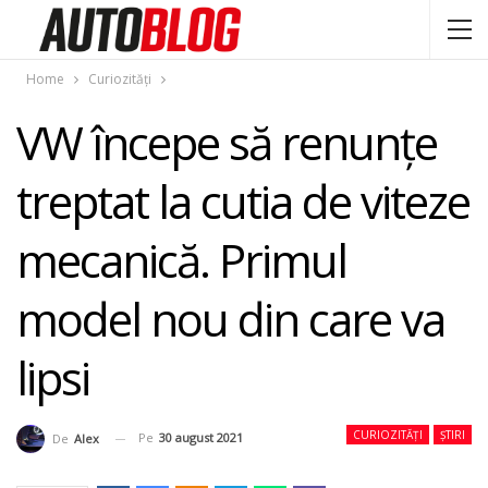
Home
Curiozități
VW începe să renunţe
treptat la cutia de viteze
mecanică. Primul
model nou din care va
lipsi
CURIOZITĂȚI
ȘTIRI
Pe
30 august 2021
De
Alex