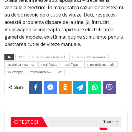
O altă tendință este suprapusă aici – trecerea la
vehiculele electrice. În majoritatea cazurilor acestea nu
au deloc nevoie de o cutie de viteze. Deci, respectiv,
această problemă dispare de la sine. Și, întrucât
Volkswagen se îndreaptă rapid spre electrificarea
gamei de modele, există mai puține stimulente pentru
păstrarea cutiei de viteze manuale.
2030
cutie de viteze manuală
cutie de viteze mecanică
maşini cu mecanică
noul Passat
noul Tiguan
transmisie manuală
Volkswagen
Volkswagen AG
vw
Share
CITEȘTE ȘI
Toate