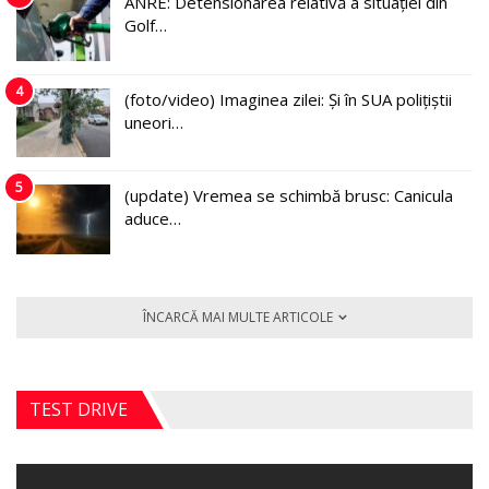
ANRE: Detensionarea relativă a situației din
Golf…
4
(foto/video) Imaginea zilei: Și în SUA polițiștii
uneori…
5
(update) Vremea se schimbă brusc: Canicula
aduce…
ÎNCARCĂ MAI MULTE ARTICOLE
TEST DRIVE