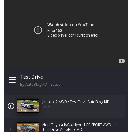
Test Drive
By AutoBlogMD
1
/ 300
Jaecoo J7 AWD / Test Drive AutoBlog.MD
14:41
Noul Toyota RAV4 Hybrid GR SPORT AWD-i /
Test Drive AutoBlog.MD
2