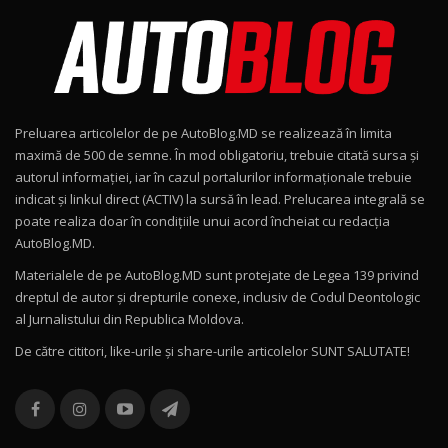
AutoBlog.MD în premieră națională
8
15:08
Noul Geely EX2 / Test Drive AutoBlog.MD
15:22
9
Preluarea articolelor de pe AutoBlog.MD se realizează în limita
Mercedes-AMG E 53 HYBRID 4MATIC+ / Test
maximă de 500 de semne. În mod obligatoriu, trebuie citată sursa și
Drive AutoBlog.MD
10
autorul informației, iar în cazul portalurilor informaționale trebuie
16:27
indicat și linkul direct (ACTIV) la sursă în lead. Prelucarea integrală se
poate realiza doar în condițiile unui acord încheiat cu redacţia
Noul Volvo ES90 / Test Drive AutoBlog.MD
AutoBlog.MD.
27:58
11
Materialele de pe AutoBlog.MD sunt protejate de Legea 139 privind
dreptul de autor și drepturile conexe, inclusiv de Codul Deontologic
Noul MG HS / Test Drive AutoBlog.MD
al Jurnalistului din Republica Moldova.
16:48
12
De către cititori, like-urile şi share-urile articolelor SUNT SALUTATE!
ROX 01: Test drive cu noul SUV chinezesc care
combină aventura cu luxul / AutoBlog.MD
13
36:08