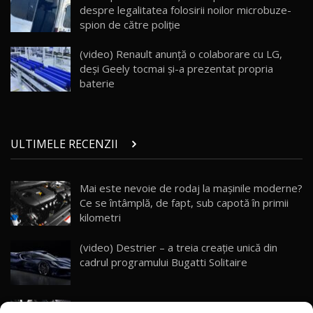
32:21
Moldova
despre legalitatea folosirii noilor microbuze-
spion de către poliţie
Porsche 911 Spirit 70 / Test Drive
AutoBlog.MD
26
(video) Renault anunță o colaborare cu LG,
10:57
deși Geely tocmai și-a prezentat propria
baterie
Test Drive: Noile modele FENDT! Cum e să
conduci un tractor?!
27
22:49
ULTIMELE RECENZII
Noul Geely Monjaro 2025! Mai ieftin și mai
dotat / Test Drive AutoBlog.MD
28
23:05
Mai este nevoie de rodaj la mașinile moderne?
Ce se întâmplă, de fapt, sub capotă în primii
ZEEKR 9X - PRIMUL TEST DRIVE ÎN ROMÂNĂ!
CUM SE CONDUCE?
29
kilometri
33:40
(video) Destrier – a treia creație unică din
Primele impresii despre BYD Seal U DM-i,
cadrul programului Bugatti Solitaire
Sealion 7 și Seal 5 DM-i / Test Drive
30
10:58
AutoBlog.MD
(video) SRT prezintă tehnologia eBoost Air
Noua Toyota Corolla Cross facelift / Test Drive