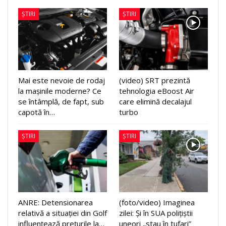
ȘTIRI
ȘTIRI
Mai este nevoie de rodaj
(video) SRT prezintă
la mașinile moderne? Ce
tehnologia eBoost Air
se întâmplă, de fapt, sub
care elimină decalajul
capotă în…
turbo
ȘTIRI
ȘTIRI
ANRE: Detensionarea
(foto/video) Imaginea
relativă a situației din Golf
zilei: Și în SUA polițiștii
influențează prețurile la…
uneori „stau în tufari”