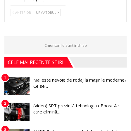
ANTERIOR
URMĂTORUL
Cmentariile sunt închise
CELE MAI RECENTE ȘTIRI
1
Mai este nevoie de rodaj la mașinile moderne?
Ce se…
2
(video) SRT prezintă tehnologia eBoost Air
care elimină…
3