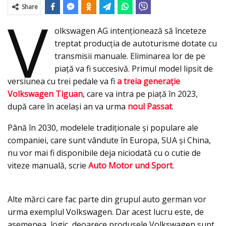
Share
V
olkswagen AG intenționează să înceteze
treptat producția de autoturisme dotate cu
transmisii manuale. Eliminarea lor de pe
piață va fi succesivă. Primul model lipsit de
versiunea cu trei pedale va fi
a treia generație
Volkswagen Tiguan
, care va intra pe piață în 2023,
după care în acelaşi an va urma
noul Passat
.
Până în 2030, modelele tradiționale şi populare ale
companiei, care sunt vândute în Europa, SUA și China,
nu vor mai fi disponibile deja niciodată cu o cutie de
viteze manuală, scrie
Auto Motor und Sport
.
Alte mărci care fac parte din grupul auto german vor
urma exemplul Volkswagen. Dar acest lucru este, de
asemenea, logic, deoarece produsele Volkswagen sunt