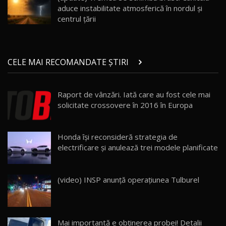
aduce instabilitate atmosferică în nordul și
Noul ZEEKR 7X / Test Drive AutoBlog.MD
centrul țării
29:08
20
Micul BYD Dolphin Surf / Test Drive
CELE MAI RECOMANDATE ȘTIRI
AutoBlog.MD
21
16:59
Raport de vânzări. Iată care au fost cele mai
Noua Mazda 6e / Test Drive AutoBlog.MD
solicitate crossovere în 2016 în Europa
26:59
22
Lynk & Co 01 / Test Drive AutoBlog.MD
Honda își reconsideră strategia de
25:19
23
electrificare și anulează trei modele planificate
ZEEKR 009: Cel mai Performant și Confortabil
(video) INSP anunță operațiunea Tulburel
Van Electric Testat în Moldova / AutoBlog.MD
24
26:38
Land Rover Defender OCTA Edition One: Cel
Mai importantă e obținerea probei! Detalii
mai Exclusiv și Puternic Defender Testat în
25