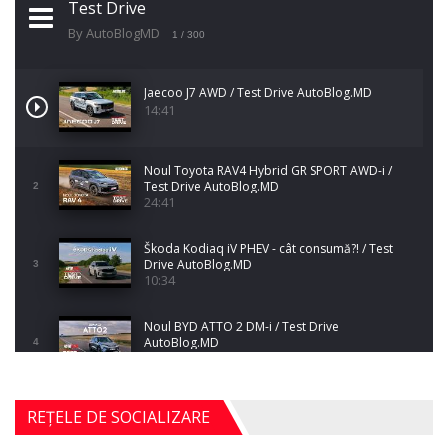
Test Drive
By AutoBlogMD
1
/ 300
Jaecoo J7 AWD / Test Drive AutoBlog.MD
14:41
Noul Toyota RAV4 Hybrid GR SPORT AWD-i /
Test Drive AutoBlog.MD
2
24:41
Škoda Kodiaq iV PHEV - cât consumă?! / Test
Drive AutoBlog.MD
3
10:34
Noul BYD ATTO 2 DM-i / Test Drive
AutoBlog.MD
4
17:35
Noul Mercedes-Benz S-Class facelift (S 580
REȚELE DE SOCIALIZARE
4MATIC V223) / Test Drive AutoBlog.MD
5
27:33