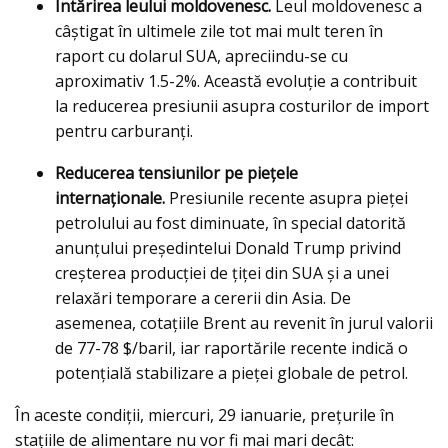
Întărirea leului moldovenesc.
Leul moldovenesc a
câștigat în ultimele zile tot mai mult teren în
raport cu dolarul SUA, apreciindu-se cu
aproximativ 1.5-2%. Această evoluție a contribuit
la reducerea presiunii asupra costurilor de import
pentru carburanți.
Reducerea tensiunilor pe piețele
internaționale.
Presiunile recente asupra pieței
petrolului au fost diminuate, în special datorită
anunțului președintelui Donald Trump privind
creșterea producției de țiței din SUA și a unei
relaxări temporare a cererii din Asia. De
asemenea, cotațiile Brent au revenit în jurul valorii
de 77-78 $/baril, iar raportările recente indică o
potențială stabilizare a pieței globale de petrol.
În aceste condiții, miercuri, 29 ianuarie, prețurile în
stațiile de alimentare nu vor fi mai mari decât: