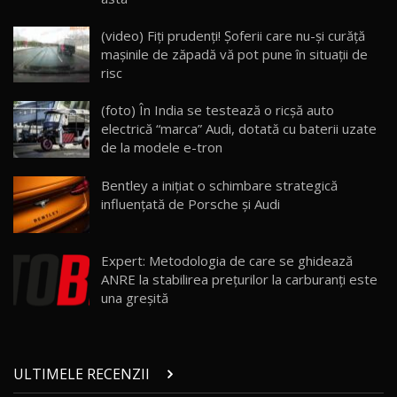
Lynk & Co 01 / Test Drive AutoBlog.MD
25:19
23
(video) Fiți prudenți! Șoferii care nu-și curăță
mașinile de zăpadă vă pot pune în situații de
risc
ZEEKR 009: Cel mai Performant și Confortabil
Van Electric Testat în Moldova / AutoBlog.MD
24
(foto) În India se testează o ricşă auto
26:38
electrică “marca” Audi, dotată cu baterii uzate
de la modele e-tron
Land Rover Defender OCTA Edition One: Cel
mai Exclusiv și Puternic Defender Testat în
25
32:21
Moldova
Bentley a inițiat o schimbare strategică
influențată de Porsche și Audi
Porsche 911 Spirit 70 / Test Drive
AutoBlog.MD
26
10:57
Expert: Metodologia de care se ghidează
ANRE la stabilirea prețurilor la carburanți este
Test Drive: Noile modele FENDT! Cum e să
una greșită
conduci un tractor?!
27
22:49
Noul Geely Monjaro 2025! Mai ieftin și mai
ULTIMELE RECENZII
dotat / Test Drive AutoBlog.MD
28
23:05