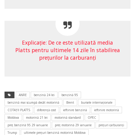
Explicaţie: De ce este utilizată media
Platts pentru ultimele 14 zile în stabilirea
preţurilor la carburanţi
ANRE
benzină 24 lei
benzină 95
benzină mai scumpă decât motorină
Brent
bursele internaționale
COTAŢII PLATTS
diferenţă cost
ieftinire benzină
ieftinire motorină
Moldova
motorină 21 lei
motorină standard
OPEC
preţ benzină 95 29 ianuarie
preţ motorină 29 ianuarie
prețuri carburanți
Trump
ultimele preţuri benzină motorină Moldova