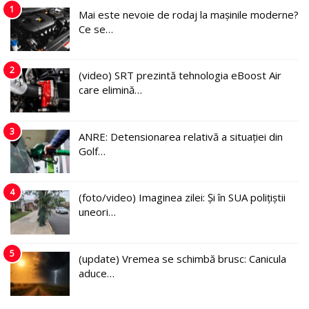
1
Mai este nevoie de rodaj la mașinile moderne?
Ce se…
2
(video) SRT prezintă tehnologia eBoost Air
care elimină…
3
ANRE: Detensionarea relativă a situației din
Golf…
4
(foto/video) Imaginea zilei: Și în SUA polițiștii
uneori…
5
(update) Vremea se schimbă brusc: Canicula
aduce…