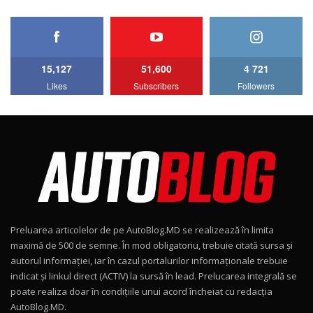
HAVAL H5 / Test Drive AutoBlog.MD
11:58
6
15,127
51,600
4 721
Lotus Emira Turbo SE / Test Drive
Likes
Subscribers
Followers
AutoBlog.MD
7
24:06
Noul Škoda Kodiaq RS / Test Drive
AutoBlog.MD în premieră națională
8
15:08
Noul Geely EX2 / Test Drive AutoBlog.MD
15:22
9
Preluarea articolelor de pe AutoBlog.MD se realizează în limita
Mercedes-AMG E 53 HYBRID 4MATIC+ / Test
maximă de 500 de semne. În mod obligatoriu, trebuie citată sursa și
Drive AutoBlog.MD
10
autorul informației, iar în cazul portalurilor informaționale trebuie
16:27
indicat și linkul direct (ACTIV) la sursă în lead. Prelucarea integrală se
poate realiza doar în condițiile unui acord încheiat cu redacţia
Noul Volvo ES90 / Test Drive AutoBlog.MD
AutoBlog.MD.
27:58
11