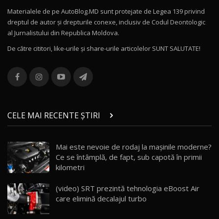
Materialele de pe AutoBlog.MD sunt protejate de Legea 139 privind
dreptul de autor și drepturile conexe, inclusiv de Codul Deontologic
Noul MG HS / Test Drive AutoBlog.MD
al Jurnalistului din Republica Moldova.
16:48
12
De către cititori, like-urile şi share-urile articolelor SUNT SALUTATE!
ROX 01: Test drive cu noul SUV chinezesc care
combină aventura cu luxul / AutoBlog.MD
13
36:08
ZEEKR 9X în Moldova: Am condus gigantul
chinez care face lumea să se întoarcă după el
14
CELE MAI RECENTE ȘTIRI
17:27
/ AutoBlog.MD
Noua Mazda CX-5 / Test Drive AutoBlog.MD
Mai este nevoie de rodaj la mașinile moderne?
14:37
15
Ce se întâmplă, de fapt, sub capotă în primii
kilometri
Cum merge? Škoda Octavia 4×4 DSG facelift //
AutoBlogMD
(video) SRT prezintă tehnologia eBoost Air
16
13:10
care elimină decalajul turbo
Lotus Eletre R / Test Drive AutoBlog.MD