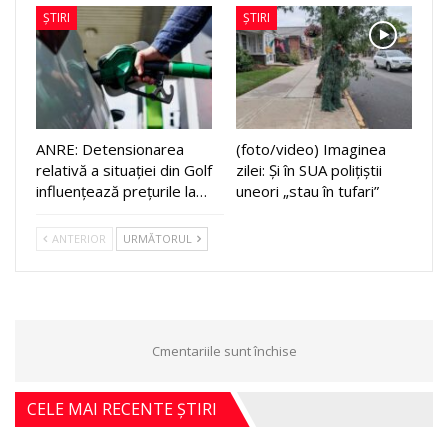
ȘTIRI
ȘTIRI
ANRE: Detensionarea
(foto/video) Imaginea
relativă a situației din Golf
zilei: Și în SUA polițiștii
influențează prețurile la…
uneori „stau în tufari”
ANTERIOR
URMĂTORUL
Cmentariile sunt închise
CELE MAI RECENTE ȘTIRI