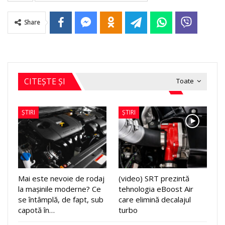
Share
CITEȘTE ȘI
Toate
ȘTIRI
ȘTIRI
Mai este nevoie de rodaj
(video) SRT prezintă
la mașinile moderne? Ce
tehnologia eBoost Air
se întâmplă, de fapt, sub
care elimină decalajul
capotă în…
turbo