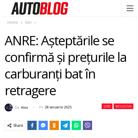
Home
Știri
ANRE: Așteptările se
confirmă și prețurile la
carburanți bat în
retragere
ȘTIRI
MOLDOVA
Pe
28 ianuarie 2025
De
Alex
Share