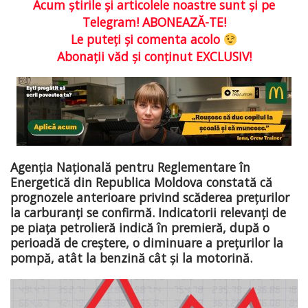
Acum ştirile şi articolele noastre sunt şi pe
Telegram! ABONEAZĂ-TE!
Le puteţi şi comenta acolo
Abonaţii văd şi conţinut EXCLUSIV!
Agenția Națională pentru Reglementare în
Energetică din Republica Moldova constată că
prognozele anterioare privind scăderea prețurilor
la carburanți se confirmă. Indicatorii relevanți de
pe piața petrolieră indică în premieră, după o
perioadă de creștere, o diminuare a prețurilor la
pompă, atât la benzină cât și la motorină.