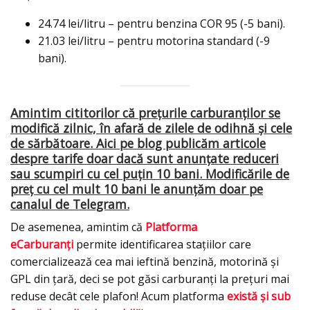
24.74 lei/litru – pentru benzina COR 95 (-5 bani).
21.03 lei/litru – pentru motorina standard (-9
bani).
Amintim cititorilor că prețurile carburanților se
modifică zilnic, în afară de zilele de odihnă și cele
de sărbătoare. Aici pe blog publicăm articole
despre tarife doar dacă sunt anunțate reduceri
sau scumpiri cu cel puțin 10 bani. Modificările de
preț cu cel mult 10 bani le anunțăm doar pe
canalul de Telegram.
De asemenea, amintim că
Platforma
eCarburanţi
permite identificarea staţiilor care
comercializează cea mai ieftină benzină, motorină şi
GPL din ţară, deci se pot găsi carburanţi la preţuri mai
reduse decât cele plafon! Acum platforma
există şi sub