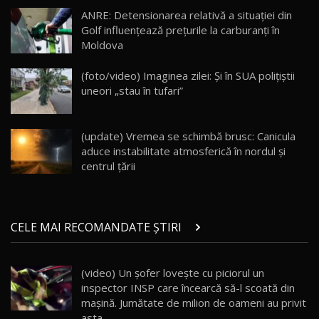
20:06
17
ANRE: Detensionarea relativă a situației din
Golf influențează prețurile la carburanți în
Moldova
Va fi modelul nr.1 BYD în Moldova? BYD Seal U
DM-i / Test Drive AutoBlog.MD
18
(foto/video) Imaginea zilei: Și în SUA polițiștii
30:08
uneori „stau în tufari”
Noul Geely EX5 EM-i care a cucerit Moldova
înainte să ajungă în showroom / Test Drive
19
23:36
AutoBlog.MD
(update) Vremea se schimbă brusc: Canicula
aduce instabilitate atmosferică în nordul și
Noul ZEEKR 7X / Test Drive AutoBlog.MD
centrul țării
29:08
20
Micul BYD Dolphin Surf / Test Drive
CELE MAI RECOMANDATE ȘTIRI
AutoBlog.MD
21
16:59
(video) Un şofer loveşte cu piciorul un
Noua Mazda 6e / Test Drive AutoBlog.MD
inspector INSP care încearcă să-l scoată din
26:59
22
maşină. Jumătate de milion de oameni au privit
asta