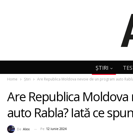
ȘTIRI
TES
Home
Știri
Are Republica Moldova nevoie de un program auto Rabla? I
Are Republica Moldova
auto Rabla? Iată ce spun 
Pe
12 iunie 2024
De
Alex