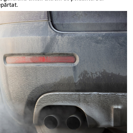
epărtat.