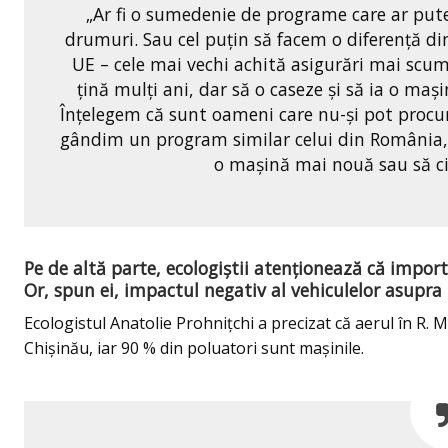
„Ar fi o sumedenie de programe care ar put
drumuri. Sau cel puțin să facem o diferență din
UE – cele mai vechi achită asigurări mai scum
țină mulți ani, dar să o caseze și să ia o ma
Înțelegem că sunt oameni care nu-și pot procu
gândim un program similar celui din România
o mașină mai nouă sau să ci
Pe de altă parte, ecologiștii atenționează că import
Or, spun ei, impactul negativ al vehiculelor asupra
Ecologistul Anatolie Prohnițchi a precizat că aerul în R. 
Chișinău, iar 90 % din poluatori sunt mașinile.