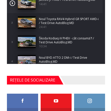
14:41
Noul Toyota RAV4 Hybrid GR SPORT AWD-i
/ Test Drive AutoBlog.MD
2
24:41
Škoda Kodiaq iV PHEV - cât consumă?! /
Test Drive AutoBlog.MD
3
10:34
Noul BYD ATTO 2 DM-i / Test Drive
AutoBlog.MD
4
17:35
Noul Mercedes-Benz S-Class facelift (S 580
REȚELE DE SOCIALIZARE
4MATIC V223) / Test Drive AutoBlog.MD
5
27:33
HAVAL H5 / Test Drive AutoBlog.MD
11:58
6