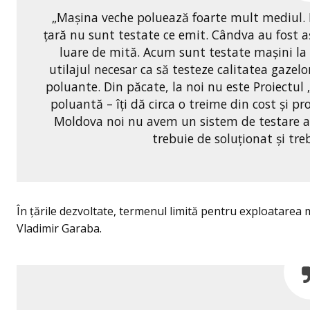
„Mașina veche poluează foarte mult mediul. 
țară nu sunt testate ce emit. Cândva au fost aș
luare de mită. Acum sunt testate mașini la s
utilajul necesar ca să testeze calitatea gazelo
poluante. Din păcate, la noi nu este Proiectul „
poluantă – îți dă circa o treime din cost și p
Moldova noi nu avem un sistem de testare a a
trebuie de soluționat și tr
În țările dezvoltate, termenul limită pentru exploatarea m
Vladimir Garaba.