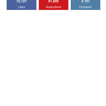
15,127
51,600
4 721
Lotus Emira Turbo SE / Test Drive
Likes
Subscribers
Followers
AutoBlog.MD
7
24:06
Noul Škoda Kodiaq RS / Test Drive
AutoBlog.MD în premieră națională
8
15:08
Noul Geely EX2 / Test Drive AutoBlog.MD
15:22
9
Mercedes-AMG E 53 HYBRID 4MATIC+ /
Test Drive AutoBlog.MD
10
16:27
Noul Volvo ES90 / Test Drive AutoBlog.MD
27:58
11
Noul MG HS / Test Drive AutoBlog.MD
16:48
12