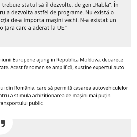
 trebuie statul să îl dezvolte, de gen „Rabla”. În
tru a dezvolta astfel de programe. Nu există o
icția de-a importa mașini vechi. N-a existat un
o țară care a aderat la UE.”
niunii Europene ajung în Republica Moldova, deoarece
tate. Acest fenomen se amplifică, susține expertul auto
elui din România, care să permită casarea autovehiculelor
entru a stimula achiziționarea de mașini mai puțin
ransportului public.