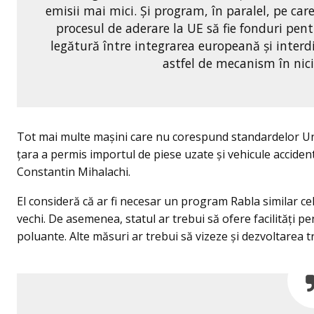
emisii mai mici. Și program, în paralel, pe care
procesul de aderare la UE să fie fonduri pen
legătură între integrarea europeană și interd
astfel de mecanism în nici
Tot mai multe mașini care nu corespund standardelor U
țara a permis importul de piese uzate și vehicule acciden
Constantin Mihalachi.
El consideră că ar fi necesar un program Rabla similar c
vechi. De asemenea, statul ar trebui să ofere facilități p
poluante. Alte măsuri ar trebui să vizeze și dezvoltarea t