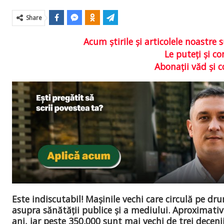
Share
Acum ştirile şi articolele noastr
Le puteţi şi 
Abonaţii văd şi 
Este indiscutabil! Mașinile vechi care circulă pe d
asupra sănătății publice și a mediului. Aproximativ
ani, iar peste 350.000 sunt mai vechi de trei decen