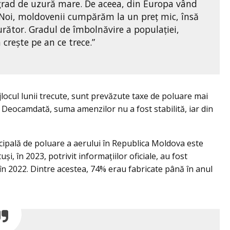
grad de uzură mare. De aceea, din Europa vând
. Noi, moldovenii cumpărăm la un preț mic, însă
rător. Gradul de îmbolnăvire a populației,
 crește pe an ce trece.”
mijlocul lunii trecute, sunt prevăzute taxe de poluare mai
. Deocamdată, suma amenzilor nu a fost stabilită, iar din
ncipală de poluare a aerului în Republica Moldova este
și, în 2023, potrivit informațiilor oficiale, au fost
 2022. Dintre acestea, 74% erau fabricate până în anul