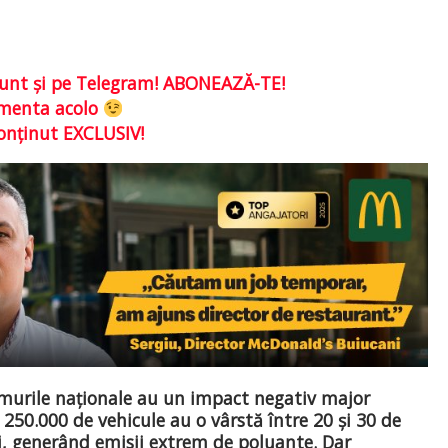
e sunt şi pe Telegram! ABONEAZĂ-TE!
comenta acolo
conţinut EXCLUSIV!
rumurile naționale au un impact negativ major
 250.000 de vehicule au o vârstă între 20 și 30 de
ii, generând emisii extrem de poluante. Dar