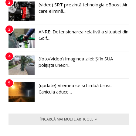
2
(video) SRT prezintă tehnologia eBoost Air
care elimină…
3
ANRE: Detensionarea relativă a situației din
Golf…
4
(foto/video) Imaginea zilei: Și în SUA
polițiștii uneori…
5
(update) Vremea se schimbă brusc:
Canicula aduce…
ÎNCARCĂ MAI MULTE ARTICOLE