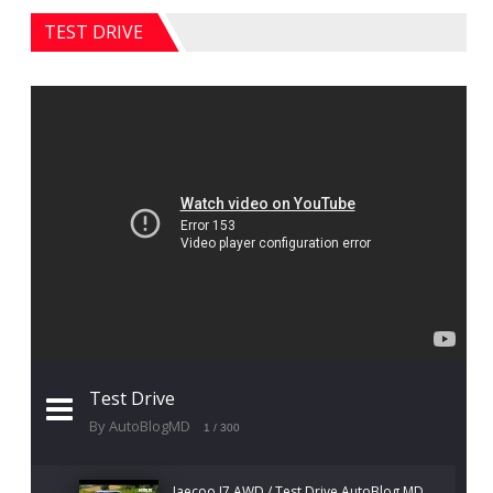
TEST DRIVE
Test Drive
By AutoBlogMD
1
/ 300
Jaecoo J7 AWD / Test Drive AutoBlog.MD