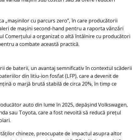
„mașinilor cu parcurs zero”, în care producătorii
ealeri de mașini second-hand pentru a raporta vânzări
erul Comerțului a organizat o altă întâlnire cu producători
entru a combate această practică.
i de baterii, un avantaj semnificativ în contextul scăderii
teriilor din litiu-ion fosfat (LFP), care a devenit de
țină o marjă brută stabilă de circa 20%, în timp ce
producător auto din lume în 2025, depășind Volkswagen,
nda sau Toyota, care a fost nevoită să reducă prețul
lari.
ităților chineze, preocupate de impactul asupra altor