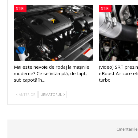
ȘTIRI
ȘTIRI
Mai este nevoie de rodaj la mașinile
(video) SRT prezin
moderne? Ce se întâmplă, de fapt,
eBoost Air care el
sub capotă în…
turbo
ANTERIOR
URMĂTORUL
Cmentariile