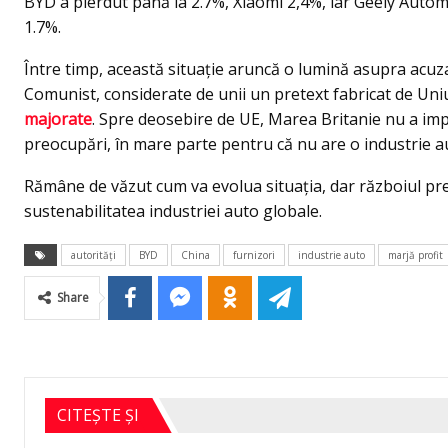
BYD a pierdut până la 2.7%, Xiaomi 2,4%, iar Geely Autom
1.7%.
Între timp, această situație aruncă o lumină asupra acuzaț
Comunist, considerate de unii un pretext fabricat de Un
majorate
. Spre deosebire de UE, Marea Britanie nu a impus
preocupări, în mare parte pentru că nu are o industrie a
Rămâne de văzut cum va evolua situația, dar războiul preț
sustenabilitatea industriei auto globale.
autorități
BYD
China
furnizori
industrie auto
marjă profit
Share
CITEȘTE ȘI