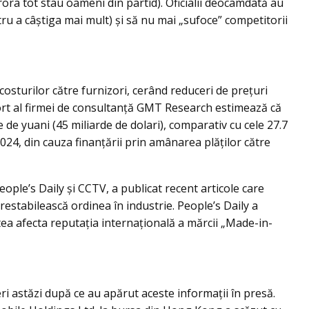
ărora tot stau oameni din partid). Oficialii deocamdată au
ru a câștiga mai mult) și să nu mai „sufoce” competitorii
costurilor către furnizori, cerând reduceri de prețuri
rt al firmei de consultanță GMT Research estimează că
 de yuani (45 miliarde de dolari), comparativ cu cele 27.7
 2024, din cauza finanțării prin amânarea plăților către
ople’s Daily și CCTV, a publicat recent articole care
estabilească ordinea în industrie. People’s Daily a
utea afecta reputația internațională a mărcii „Made-in-
ri astăzi după ce au apărut aceste informații în presă.