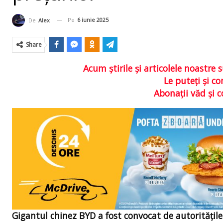
Pe
6 iunie 2025
De
Alex
Share
Acum ştirile şi articolele noastr
Le puteţi şi 
Abonaţii văd şi 
Gigantul chinez BYD a fost convocat de autoritățile c