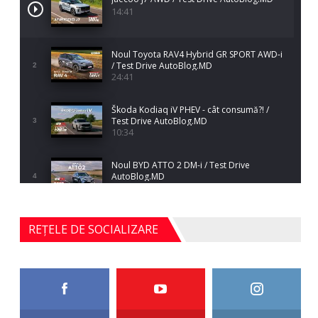
14:41
Noul Toyota RAV4 Hybrid GR SPORT AWD-i
/ Test Drive AutoBlog.MD
2
24:41
Škoda Kodiaq iV PHEV - cât consumă?! /
Test Drive AutoBlog.MD
3
10:34
Noul BYD ATTO 2 DM-i / Test Drive
AutoBlog.MD
4
17:35
Noul Mercedes-Benz S-Class facelift (S 580
REȚELE DE SOCIALIZARE
4MATIC V223) / Test Drive AutoBlog.MD
5
27:33
HAVAL H5 / Test Drive AutoBlog.MD
11:58
6