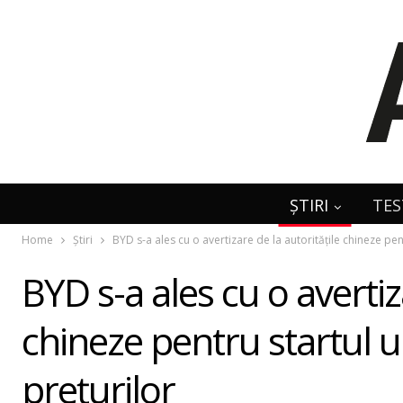
ȘTIRI
TES
Home
Știri
BYD s-a ales cu o avertizare de la autoritățile chineze pent
BYD s-a ales cu o avertiz
chineze pentru startul un
prețurilor