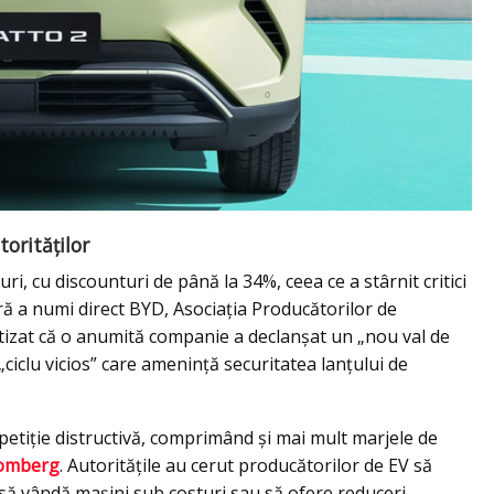
orităților
, cu discounturi de până la 34%, ceea ce a stârnit critici
Fără a numi direct BYD, Asociația Producătorilor de
tizat că o anumită companie a declanșat un „nou val de
„ciclu vicios” care amenință securitatea lanțului de
petiție distructivă, comprimând și mai mult marjele de
omberg
. Autoritățile au cerut producătorilor de EV să
 să vândă mașini sub costuri sau să ofere reduceri