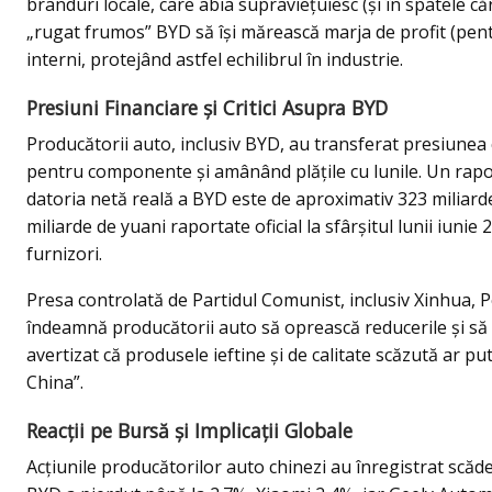
branduri locale, care abia supraviețuiesc (și în spatele c
„rugat frumos” BYD să își mărească marja de profit (pent
interni, protejând astfel echilibrul în industrie.
Presiuni Financiare și Critici Asupra BYD
Producătorii auto, inclusiv BYD, au transferat presiunea 
pentru componente și amânând plățile cu lunile. Un rapo
datoria netă reală a BYD este de aproximativ 323 miliarde
miliarde de yuani raportate oficial la sfârșitul lunii iunie
furnizori.
Presa controlată de Partidul Comunist, inclusiv Xinhua, Pe
îndeamnă producătorii auto să oprească reducerile și să r
avertizat că produsele ieftine și de calitate scăzută ar p
China”.
Reacții pe Bursă și Implicații Globale
Acțiunile producătorilor auto chinezi au înregistrat scăde