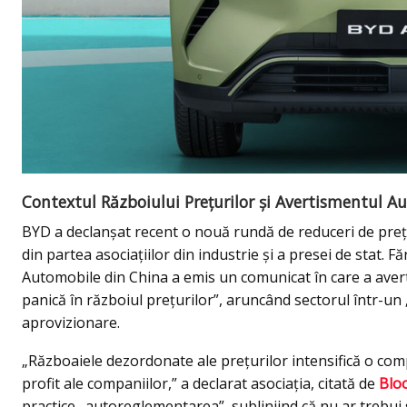
Contextul Războiului Prețurilor și Avertismentul Aut
BYD a declanșat recent o nouă rundă de reduceri de prețuri
din partea asociațiilor din industrie și a presei de stat. 
Automobile din China a emis un comunicat în care a aver
panică în războiul prețurilor”, aruncând sectorul într-un 
aprovizionare.
„Războaiele dezordonate ale prețurilor intensifică o com
profit ale companiilor,” a declarat asociația, citată de
Blo
practice „autoreglementarea”, subliniind că nu ar trebui