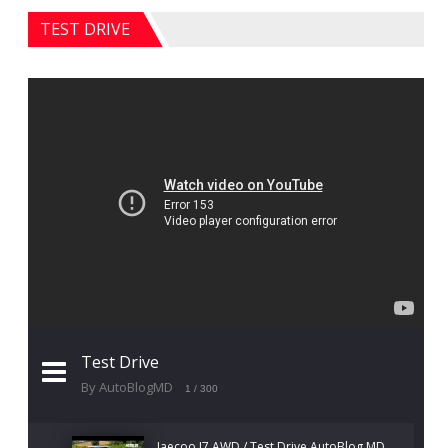
TEST DRIVE
Test Drive
By AutoBlogMD
1
/ 300
Jaecoo J7 AWD / Test Drive AutoBlog.MD