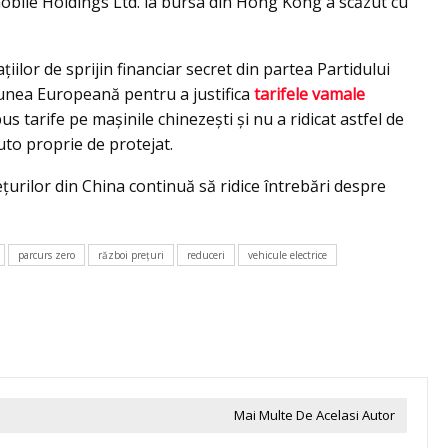
obile Holdings Ltd. la bursa din Hong Kong a scăzut cu
iilor de sprijin financiar secret din partea Partidului
iunea Europeană pentru a justifica
tarifele vamale
 tarife pe mașinile chinezești și nu a ridicat astfel de
uto proprie de protejat.
urilor din China continuă să ridice întrebări despre
parcurs zero
război prețuri
reduceri
vehicule electrice
Mai Multe De Acelasi Autor