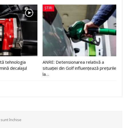
ȘTIRI
tă tehnologia
ANRE: Detensionarea relativă a
imină decalajul
situației din Golf influențează prețurile
la…
 sunt închise