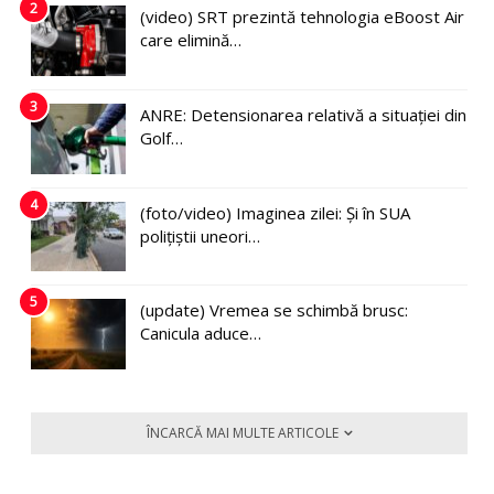
2
(video) SRT prezintă tehnologia eBoost Air
care elimină…
3
ANRE: Detensionarea relativă a situației din
Golf…
4
(foto/video) Imaginea zilei: Și în SUA
polițiștii uneori…
5
(update) Vremea se schimbă brusc:
Canicula aduce…
ÎNCARCĂ MAI MULTE ARTICOLE