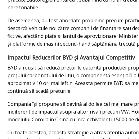
nerezonabile.
De asemenea, au fost abordate probleme precum practica 
descarcă vehicule noi către companii de finanțare sau d
fictive, afectând piața și lanțul de aprovizionare. Minist
și platforme de mașini second-hand săptămâna trecută p
Impactul Reducerilor BYD și Avantajul Competitiv
BYD a reușit să reducă prețurile datorită producției propri
prețului carbonatului de litiu, o componentă esențială a ba
aproximativ 10 ori mai ieftin. Aceasta permite BYD să men
continuă să scadă prețurile.
Compania își propune să devină al doilea cel mai mare 
indiferent de impactul asupra altor rivali precum VW, Ho
modelului Corolla în China cu încă echivalentul 5000 de do
Cu toate acestea, această strategie a atras atenția autor