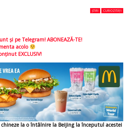
ȘTIRI
CURIOZITĂȚI
e sunt şi pe Telegram! ABONEAZĂ-TE!
comenta acolo
conţinut EXCLUSIV!
hineze la o întâlnire la Beijing la începutul acestei