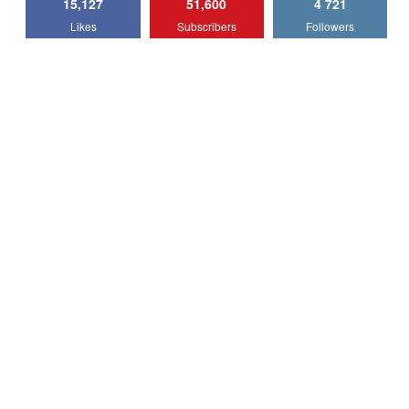
15,127
51,600
4 721
Lotus Emira Turbo SE / Test Drive
Likes
Subscribers
Followers
AutoBlog.MD
7
24:06
Noul Škoda Kodiaq RS / Test Drive
AutoBlog.MD în premieră națională
8
15:08
Noul Geely EX2 / Test Drive AutoBlog.MD
15:22
9
Mercedes-AMG E 53 HYBRID 4MATIC+ /
Test Drive AutoBlog.MD
10
16:27
Noul Volvo ES90 / Test Drive AutoBlog.MD
27:58
11
Noul MG HS / Test Drive AutoBlog.MD
16:48
12