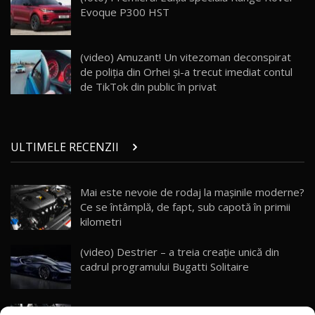
32:21
Moldova
Evoque P300 HST
Porsche 911 Spirit 70 / Test Drive
AutoBlog.MD
26
(video) Amuzant! Un vitezoman deconspirat
10:57
de poliţia din Orhei şi-a trecut imediat contul
de TikTok din public în privat
Test Drive: Noile modele FENDT! Cum e să
conduci un tractor?!
27
22:49
ULTIMELE RECENZII
Noul Geely Monjaro 2025! Mai ieftin și mai
dotat / Test Drive AutoBlog.MD
28
23:05
Mai este nevoie de rodaj la mașinile moderne?
Ce se întâmplă, de fapt, sub capotă în primii
ZEEKR 9X - PRIMUL TEST DRIVE ÎN ROMÂNĂ!
CUM SE CONDUCE?
29
kilometri
33:40
(video) Destrier – a treia creație unică din
Primele impresii despre BYD Seal U DM-i,
cadrul programului Bugatti Solitaire
Sealion 7 și Seal 5 DM-i / Test Drive
30
10:58
AutoBlog.MD
(video) SRT prezintă tehnologia eBoost Air