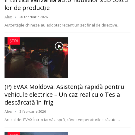
lor de producție
Alex
20 februarie 2026
Autoritățile chineze au adoptat recent un set final de directive
…
ȘTIRI
(P) EVAX Moldova: Asistență rapidă pentru
vehicule electrice – Un caz real cu o Tesla
descărcată în frig
Alex
3 februarie 2026
Articol de: EVAX
Într-o iarnă aspră, când temperaturile scăzute
…