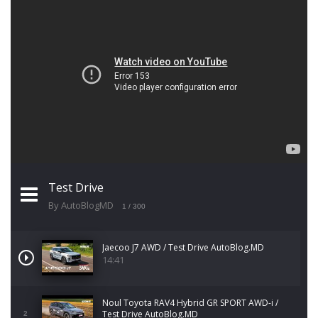
Test Drive
By AutoBlogMD
1
/ 300
Jaecoo J7 AWD / Test Drive AutoBlog.MD
14:41
Noul Toyota RAV4 Hybrid GR SPORT AWD-i /
Test Drive AutoBlog.MD
2