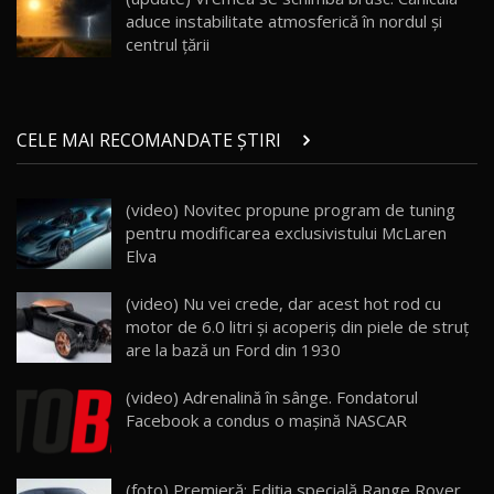
aduce instabilitate atmosferică în nordul și
Noul ZEEKR 7X / Test Drive AutoBlog.MD
centrul țării
29:08
20
Micul BYD Dolphin Surf / Test Drive
CELE MAI RECOMANDATE ȘTIRI
AutoBlog.MD
21
16:59
(video) Novitec propune program de tuning
Noua Mazda 6e / Test Drive AutoBlog.MD
pentru modificarea exclusivistului McLaren
26:59
22
Elva
Lynk & Co 01 / Test Drive AutoBlog.MD
(video) Nu vei crede, dar acest hot rod cu
25:19
23
motor de 6.0 litri şi acoperiş din piele de struţ
are la bază un Ford din 1930
ZEEKR 009: Cel mai Performant și Confortabil
(video) Adrenalină în sânge. Fondatorul
Van Electric Testat în Moldova / AutoBlog.MD
24
Facebook a condus o maşină NASCAR
26:38
Land Rover Defender OCTA Edition One: Cel
(foto) Premieră: Ediția specială Range Rover
mai Exclusiv și Puternic Defender Testat în
25