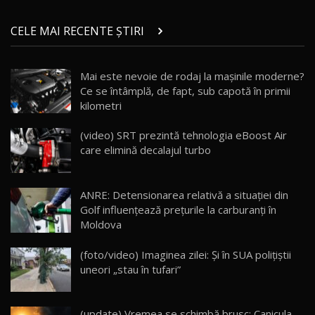
ZEEKR 9X în Moldova: Am condus gigantul
chinez care face lumea să se întoarcă după el
14
CELE MAI RECENTE ȘTIRI
17:27
/ AutoBlog.MD
Noua Mazda CX-5 / Test Drive AutoBlog.MD
Mai este nevoie de rodaj la mașinile moderne?
14:37
15
Ce se întâmplă, de fapt, sub capotă în primii
kilometri
Cum merge? Škoda Octavia 4×4 DSG facelift //
AutoBlogMD
(video) SRT prezintă tehnologia eBoost Air
16
13:10
care elimină decalajul turbo
Lotus Eletre R / Test Drive AutoBlog.MD
20:06
17
ANRE: Detensionarea relativă a situației din
Golf influențează prețurile la carburanți în
Moldova
Va fi modelul nr.1 BYD în Moldova? BYD Seal U
DM-i / Test Drive AutoBlog.MD
18
(foto/video) Imaginea zilei: Și în SUA polițiștii
30:08
uneori „stau în tufari”
Noul Geely EX5 EM-i care a cucerit Moldova
înainte să ajungă în showroom / Test Drive
19
23:36
AutoBlog.MD
(update) Vremea se schimbă brusc: Canicula