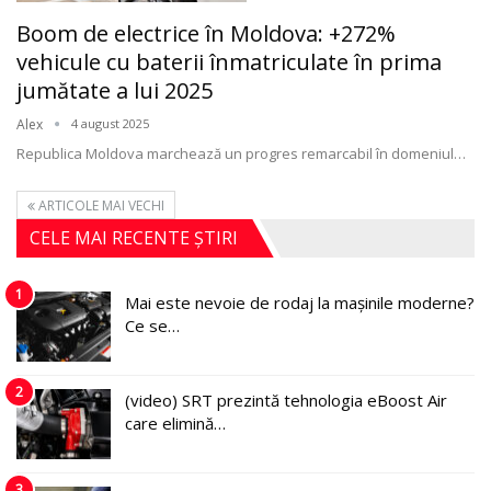
Boom de electrice în Moldova: +272%
vehicule cu baterii înmatriculate în prima
jumătate a lui 2025
Alex
4 august 2025
Republica Moldova marchează un progres remarcabil în domeniul
…
ARTICOLE MAI VECHI
CELE MAI RECENTE ȘTIRI
1
Mai este nevoie de rodaj la mașinile moderne?
Ce se…
2
(video) SRT prezintă tehnologia eBoost Air
care elimină…
3