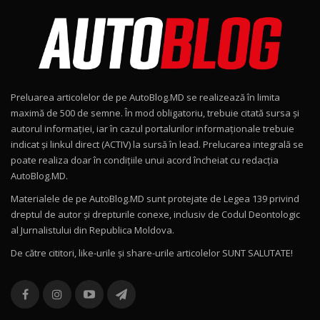
AutoBlog.MD în premieră națională
8
15:08
Noul Geely EX2 / Test Drive AutoBlog.MD
15:22
9
Preluarea articolelor de pe AutoBlog.MD se realizează în limita
Mercedes-AMG E 53 HYBRID 4MATIC+ / Test
maximă de 500 de semne. În mod obligatoriu, trebuie citată sursa și
Drive AutoBlog.MD
10
autorul informației, iar în cazul portalurilor informaționale trebuie
16:27
indicat și linkul direct (ACTIV) la sursă în lead. Prelucarea integrală se
poate realiza doar în condițiile unui acord încheiat cu redacţia
Noul Volvo ES90 / Test Drive AutoBlog.MD
AutoBlog.MD.
27:58
11
Materialele de pe AutoBlog.MD sunt protejate de Legea 139 privind
dreptul de autor și drepturile conexe, inclusiv de Codul Deontologic
Noul MG HS / Test Drive AutoBlog.MD
al Jurnalistului din Republica Moldova.
16:48
12
De către cititori, like-urile şi share-urile articolelor SUNT SALUTATE!
ROX 01: Test drive cu noul SUV chinezesc care
combină aventura cu luxul / AutoBlog.MD
13
36:08