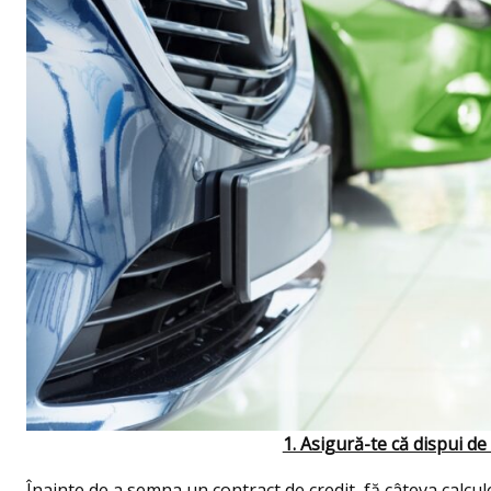
1. Asigură-te că dispui d
Înainte de a semna un contract de credit, fă câteva calcule î