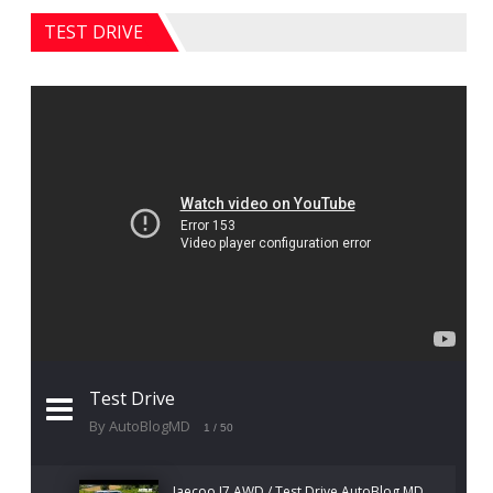
TEST DRIVE
Test Drive
By AutoBlogMD
1
/ 50
Jaecoo J7 AWD / Test Drive AutoBlog.MD