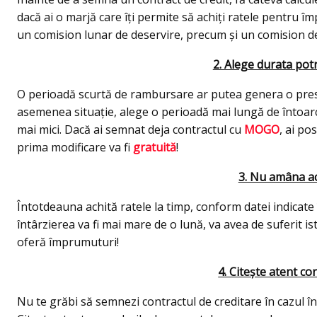
dacă ai o marjă care îți permite să achiți ratele pentru împ
un comision lunar de deservire, precum și un comision de
2. Alege durata pot
O perioadă scurtă de rambursare ar putea genera o pres
asemenea situație, alege o perioadă mai lungă de întoarcere
mai mici. Dacă ai semnat deja contractul cu
MOGO
, ai po
prima modificare va fi
gratuită
!
3. Nu amâna ac
Întotdeauna achită ratele la timp, conform datei indicate în 
întârzierea va fi mai mare de o lună, va avea de suferit ist
oferă împrumuturi!
4. Citește atent con
Nu te grăbi să semnezi contractul de creditare în cazul în