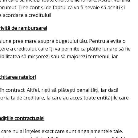
rumut. Ține cont și de faptul că va fi nevoie să achiți și
 acordare a creditului!
rivită de rambursare!
iune prea mare asupra bugetului tău. Pentru a evita o
 a creditului, care îți va permite ca plățile lunare să fie
sibilitatea să micșorezi sau să majorezi termenul, iar
hitarea ratelor!
contract. Altfel, riști să plătești penalități, iar dacă
oria ta de creditare, la care au acces toate entitățile care
dițiile contractuale!
 care nu ai înțeles exact care sunt angajamentele tale.