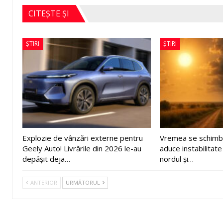
CITEȘTE ȘI
ȘTIRI
ȘTIRI
Explozie de vânzări externe pentru
Vremea se schimbă
Geely Auto! Livrările din 2026 le-au
aduce instabilitate
depășit deja…
nordul și…
ANTERIOR
URMĂTORUL