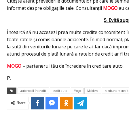
Citește atent prevederile documentelor pe care le semnezi
informat despre obligațiile tale. Consultanții
MOGO
au ca
5. Evită sup
Încearcă să nu accesezi prea multe credite concomitent în c
toate ratele și comisioanele adiacente. În mod normal, p
la sută din veniturile lunare pe care le ai. Iar dacă împr
atunci procesul de plată lunară a ratelor de credit ar fi 
MOGO
– partenerul tău de încredere în creditare auto.
P.
automobil în credit
credit auto
Mogo
Moldova
rambursare credit
Share