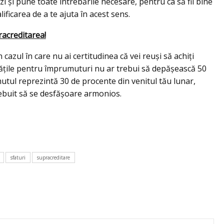
 și pune toate întrebările necesare, pentru ca să fii bine
lificarea de a te ajuta în acest sens.
racreditarea!
azul în care nu ai certitudinea că vei reuși să achiți
lățile pentru împrumuturi nu ar trebui să depășească 50
umutul reprezintă 30 de procente din venitul tău lunar,
trebuit să se desfășoare armonios.
sfaturi
supracreditare