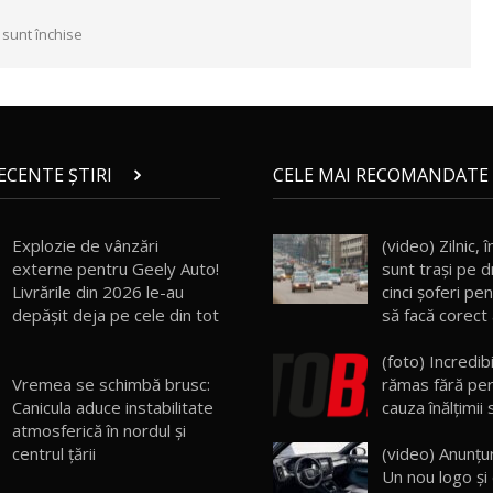
 sunt închise
RECENTE ȘTIRI
CELE MAI RECOMANDATE 
Explozie de vânzări
(video) Zilnic,
externe pentru Geely Auto!
sunt traşi pe 
Livrările din 2026 le-au
cinci şoferi pen
depășit deja pe cele din tot
să facă corect
(foto) Incredibi
Vremea se schimbă brusc:
rămas fără per
Canicula aduce instabilitate
cauza înălţimii 
atmosferică în nordul și
centrul țării
(video) Anunţur
Un nou logo şi 