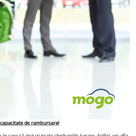
e capacitate de rambursare!
n care să incluzi toate cheltuielile lunare. Astfel, vei afla