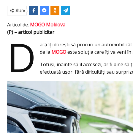
Share
Articol de:
MOGO Moldova
(P) – articol publicitar
D
acă îți dorești să procuri un automobil cât
de la
MOGO
este soluția care îți va veni în 
Totuși, înainte să îl accesezi, ar fi bine s
efectuată ușor, fără dificultăți sau surpri