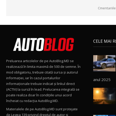
Cmentariile
CELE MAI 
Preluarea articolelor de pe AutoBlog.MD se
realizează în limita maximă de 500 de semne. În
mod obligatoriu, trebuie citată sursa și autorul
informației, iar în cazul portalurilor
anul 2025
informaționale trebuie indicat și linkul direct
(ACTIV) la sursă în lead. Prelucarea integrală se
poate realiza doar în condițiile unui acord
încheiat cu redacţia AutoBlog.MD.
Materialele de pe AutoBlog.MD sunt protejate
de Legea 139 privind dreptul de autor și