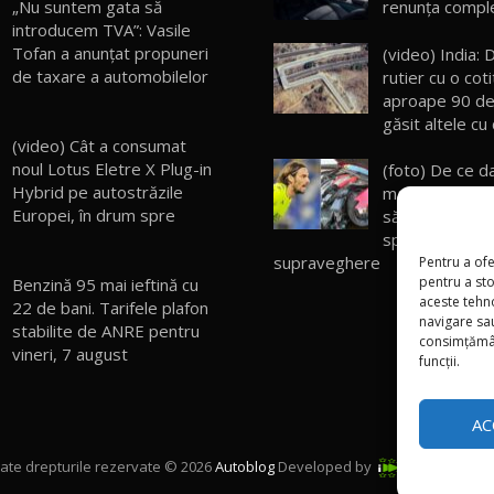
„Nu suntem gata să
renunţa comple
introducem TVA”: Vasile
Tofan a anunțat propuneri
(video) India:
de taxare a automobilelor
rutier cu o cot
aproape 90 de
găsit altele cu
(video) Cât a consumat
noul Lotus Eletre X Plug-in
(foto) De ce da
Hybrid pe autostrăzile
maşină scumpă
Europei, în drum spre
să o laşi niciod
spălătorie fără
supraveghere
Pentru a ofe
pentru a st
Benzină 95 mai ieftină cu
aceste tehn
22 de bani. Tarifele plafon
navigare sau
stabilite de ANRE pentru
consimțămân
vineri, 7 august
funcții.
AC
ate drepturile rezervate © 2026
Autoblog
Developed by