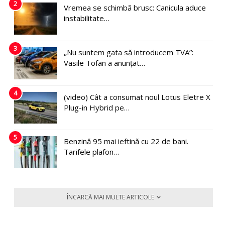
2
Vremea se schimbă brusc: Canicula aduce
instabilitate…
3
„Nu suntem gata să introducem TVA”:
Vasile Tofan a anunțat…
4
(video) Cât a consumat noul Lotus Eletre X
Plug-in Hybrid pe…
5
Benzină 95 mai ieftină cu 22 de bani.
Tarifele plafon…
ÎNCARCĂ MAI MULTE ARTICOLE