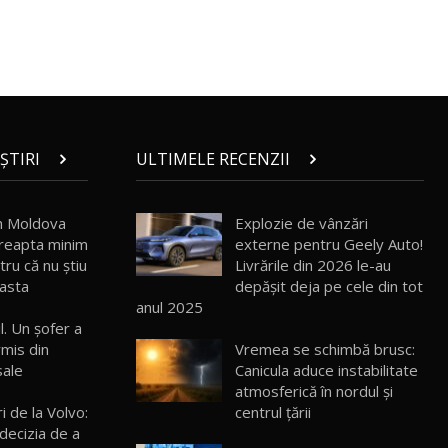
30:08
Noul Geely EX5 EM-i care a cucerit
Moldova înainte să ajungă în showroom /
19
23:36
Test Drive AutoBlog.MD
Noul ZEEKR 7X / Test Drive AutoBlog.MD
29:08
20
ȘTIRI
ULTIMELE RECENZII
Micul BYD Dolphin Surf / Test Drive
 în Moldova
Explozie de vânzări
AutoBlog.MD
21
dreapta minim
externe pentru Geely Auto!
16:59
tru că nu ştiu
Livrările din 2026 le-au
 asta
depășit deja pe cele din tot
Noua Mazda 6e / Test Drive AutoBlog.MD
anul 2025
26:59
22
l. Un şofer a
mis din
Vremea se schimbă brusc:
sale
Canicula aduce instabilitate
Lynk & Co 01 / Test Drive AutoBlog.MD
25:19
23
atmosferică în nordul și
centrul țării
i de la Volvo:
decizia de a