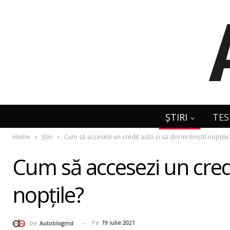
ȘTIRI
TES
Home
Știri
Cum să accesezi un credit auto și să dormi liniștit nopțile
Cum să accesezi un credit
nopțile?
Pe
19 iulie 2021
De
Autoblogmd