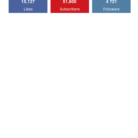
15,127
51,600
4 721
Lotus Emira Turbo SE / Test Drive
Likes
Subscribers
Followers
AutoBlog.MD
7
24:06
Noul Škoda Kodiaq RS / Test Drive
AutoBlog.MD în premieră națională
8
15:08
Noul Geely EX2 / Test Drive AutoBlog.MD
15:22
9
Mercedes-AMG E 53 HYBRID 4MATIC+ /
Test Drive AutoBlog.MD
10
16:27
Noul Volvo ES90 / Test Drive AutoBlog.MD
27:58
11
Noul MG HS / Test Drive AutoBlog.MD
16:48
12