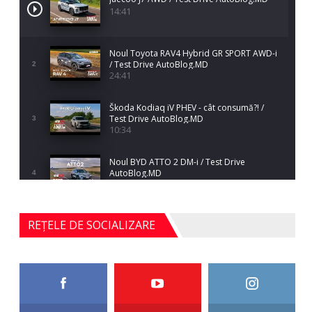
14:41
Noul Toyota RAV4 Hybrid GR SPORT AWD-i
/ Test Drive AutoBlog.MD
2
24:41
Škoda Kodiaq iV PHEV - cât consumă?! /
Test Drive AutoBlog.MD
3
10:34
Noul BYD ATTO 2 DM-i / Test Drive
AutoBlog.MD
4
17:35
Noul Mercedes-Benz S-Class facelift (S 580
REȚELE DE SOCIALIZARE
4MATIC V223) / Test Drive AutoBlog.MD
5
27:33
HAVAL H5 / Test Drive AutoBlog.MD
11:58
6