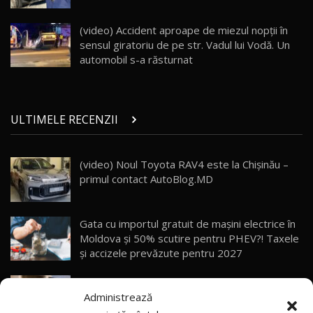
Porsche 911 Spirit 70 / Test Drive
AutoBlog.MD
26
(video) Accident aproape de miezul nopţii în
10:57
sensul giratoriu de pe str. Vadul lui Vodă. Un
automobil s-a răsturnat
Test Drive: Noile modele FENDT! Cum e să
conduci un tractor?!
27
22:49
ULTIMELE RECENZII
Noul Geely Monjaro 2025! Mai ieftin și mai
dotat / Test Drive AutoBlog.MD
28
23:05
(video) Noul Toyota RAV4 este la Chișinău –
primul contact AutoBlog.MD
ZEEKR 9X - PRIMUL TEST DRIVE ÎN ROMÂNĂ!
CUM SE CONDUCE?
29
33:40
Gata cu importul gratuit de mașini electrice în
Primele impresii despre BYD Seal U DM-i,
Moldova și 50% scutire pentru PHEV?! Taxele
Sealion 7 și Seal 5 DM-i / Test Drive
30
și accizele prevăzute pentru 2027
10:58
AutoBlog.MD
Explozie de vânzări externe pentru Geely
Noua Toyota Corolla Cross facelift / Test Drive
Administrează
Auto! Livrările din 2026 le-au depășit deja pe
AutoBlog.MD
31
13:56
cele din tot anul 2025