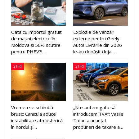
Gata cu importul gratuit
Explozie de vânzări
de mașini electrice în
externe pentru Geely
Moldova și 50% scutire
Auto! Livrările din 2026
pentru PHEV?!…
le-au depășit deja…
ȘTIRI
ȘTIRI
Vremea se schimbă
„Nu suntem gata să
brusc: Canicula aduce
introducem TVA”: Vasile
instabilitate atmosferică
Tofan a anunțat
în nordul și…
propuneri de taxare a…