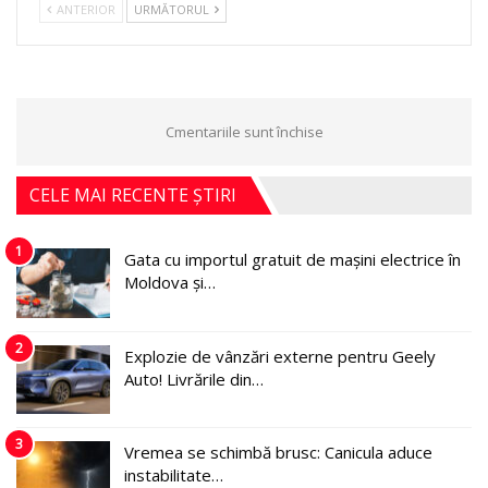
ANTERIOR
URMĂTORUL
Cmentariile sunt închise
CELE MAI RECENTE ȘTIRI
1
Gata cu importul gratuit de mașini electrice în
Moldova și…
2
Explozie de vânzări externe pentru Geely
Auto! Livrările din…
3
Vremea se schimbă brusc: Canicula aduce
instabilitate…