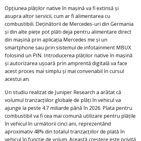
Opțiunea plăților native în mașină va fi extinsă şi
asupra altor servicii, cum ar fi alimentarea cu
combustibili. Deţinătorii de Mercedes-uri din Germania
și din alte piețe pot plăti deja pentru alimentare direct
din mașină prin aplicația Mercedes me și un
smartphone sau prin sistemul de infotainment MBUX
folosind un PIN. Introducerea plăților native în mașină
și autorizarea ușoară prin amprentă digitală va face
acest proces mai simplu și mai convenabil în cursul
acestui an.
Un studiu realizat de Juniper Research a arătat că
volumul tranzacțiilor globale de plăți în vehicul va
ajunge la peste 4.7 miliarde până în 2026. Plata pentru
combustibil va fi cea mai comună utilizare pentru plățile
în vehicul în următorii cinci ani, reprezentând
aproximativ 48% din totalul tranzacțiilor de plată în
vehicul în funcție de volum. Această creștere este privită