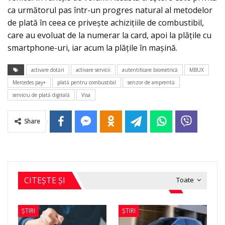
ca următorul pas într-un progres natural al metodelor
de plată în ceea ce privește achizițiile de combustibil,
care au evoluat de la numerar la card, apoi la plățile cu
smartphone-uri, iar acum la plățile în mașină.
activare dotări
activare servicii
autentificare biometrică
MBUX
Mercedes pay+
plată pentru combustibil
senzor de amprentă
serviciu de plată digitală
Visa
Share
CITEȘTE ȘI
Toate
ȘTIRI
ȘTIRI