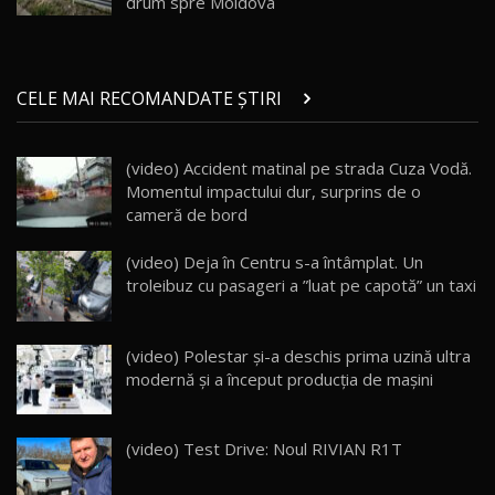
Noul ZEEKR 7X / Test Drive AutoBlog.MD
drum spre Moldova
29:08
20
Micul BYD Dolphin Surf / Test Drive
CELE MAI RECOMANDATE ȘTIRI
AutoBlog.MD
21
16:59
(video) Accident matinal pe strada Cuza Vodă.
Noua Mazda 6e / Test Drive AutoBlog.MD
Momentul impactului dur, surprins de o
26:59
22
cameră de bord
Lynk & Co 01 / Test Drive AutoBlog.MD
(video) Deja în Centru s-a întâmplat. Un
25:19
23
troleibuz cu pasageri a ”luat pe capotă” un taxi
ZEEKR 009: Cel mai Performant și Confortabil
(video) Polestar şi-a deschis prima uzină ultra
Van Electric Testat în Moldova / AutoBlog.MD
24
modernă şi a început producţia de maşini
26:38
Land Rover Defender OCTA Edition One: Cel
(video) Test Drive: Noul RIVIAN R1T
mai Exclusiv și Puternic Defender Testat în
25
32:21
Moldova