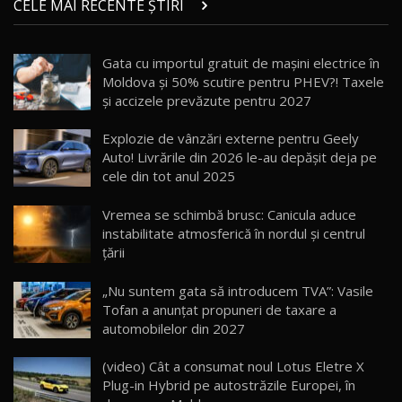
CELE MAI RECENTE ȘTIRI
17:27
/ AutoBlog.MD
Noua Mazda CX-5 / Test Drive AutoBlog.MD
Gata cu importul gratuit de mașini electrice în
14:37
15
Moldova și 50% scutire pentru PHEV?! Taxele
și accizele prevăzute pentru 2027
Cum merge? Škoda Octavia 4×4 DSG facelift //
AutoBlogMD
Explozie de vânzări externe pentru Geely
16
13:10
Auto! Livrările din 2026 le-au depășit deja pe
cele din tot anul 2025
Lotus Eletre R / Test Drive AutoBlog.MD
20:06
17
Vremea se schimbă brusc: Canicula aduce
instabilitate atmosferică în nordul și centrul
țării
Va fi modelul nr.1 BYD în Moldova? BYD Seal U
DM-i / Test Drive AutoBlog.MD
18
„Nu suntem gata să introducem TVA”: Vasile
30:08
Tofan a anunțat propuneri de taxare a
automobilelor din 2027
Noul Geely EX5 EM-i care a cucerit Moldova
înainte să ajungă în showroom / Test Drive
19
23:36
AutoBlog.MD
(video) Cât a consumat noul Lotus Eletre X
Plug-in Hybrid pe autostrăzile Europei, în