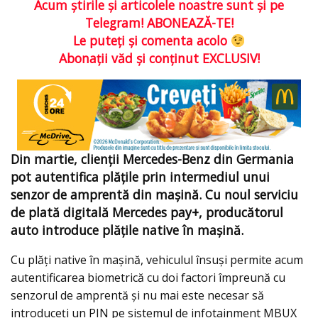
Acum ştirile şi articolele noastre sunt şi pe
Telegram! ABONEAZĂ-TE!
Le puteţi şi comenta acolo
Abonaţii văd şi conţinut EXCLUSIV!
Din martie, clienții Mercedes-Benz din Germania
pot autentifica plățile prin intermediul unui
senzor de amprentă din mașină. Cu noul serviciu
de plată digitală Mercedes pay+, producătorul
auto introduce plățile native în mașină.
Cu plăți native în mașină, vehiculul însuși permite acum
autentificarea biometrică cu doi factori împreună cu
senzorul de amprentă şi nu mai este necesar să
introduceți un PIN pe sistemul de infotainment MBUX