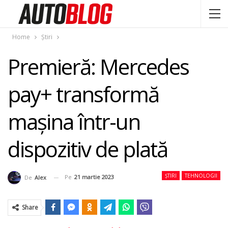
Home
Știri
Premieră: Mercedes
pay+ transformă
mașina într-un
dispozitiv de plată
ȘTIRI
TEHNOLOGII
Pe
21 martie 2023
De
Alex
Share