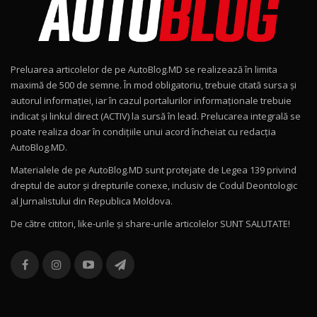
Noul Geely EX2 / Test Drive AutoBlog.MD
15:22
9
Preluarea articolelor de pe AutoBlog.MD se realizează în limita
Mercedes-AMG E 53 HYBRID 4MATIC+ / Test
maximă de 500 de semne. În mod obligatoriu, trebuie citată sursa și
Drive AutoBlog.MD
10
autorul informației, iar în cazul portalurilor informaționale trebuie
16:27
indicat și linkul direct (ACTIV) la sursă în lead. Prelucarea integrală se
poate realiza doar în condițiile unui acord încheiat cu redacţia
Noul Volvo ES90 / Test Drive AutoBlog.MD
AutoBlog.MD.
27:58
11
Materialele de pe AutoBlog.MD sunt protejate de Legea 139 privind
dreptul de autor și drepturile conexe, inclusiv de Codul Deontologic
Noul MG HS / Test Drive AutoBlog.MD
al Jurnalistului din Republica Moldova.
16:48
12
De către cititori, like-urile şi share-urile articolelor SUNT SALUTATE!
ROX 01: Test drive cu noul SUV chinezesc care
combină aventura cu luxul / AutoBlog.MD
13
36:08
ZEEKR 9X în Moldova: Am condus gigantul
chinez care face lumea să se întoarcă după el
14