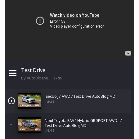
Test Drive
By AutoBlogMD
1
/ 50
Jaecoo J7 AWD / Test Drive AutoBlog.MD
14:41
Noul Toyota RAV4 Hybrid GR SPORT AWD-i /
Test Drive AutoBlog.MD
2
24:41